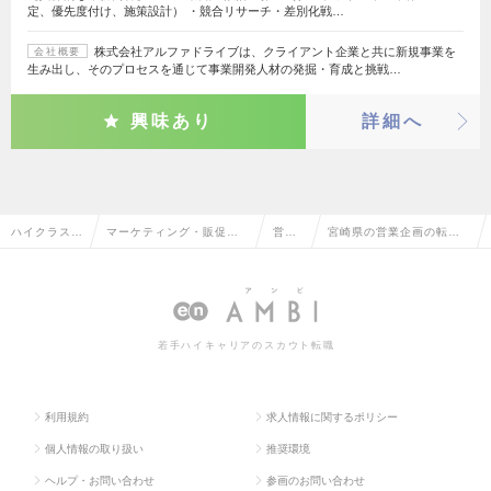
定、優先度付け、施策設計） ・競合リサーチ・差別化戦…
株式会社アルファドライブは、クライアント企業と共に新規事業を
会社概要
生み出し、そのプロセスを通じて事業開発人材の発掘・育成と挑戦…
興味あり
詳細へ
ハイクラス求
マーケティング・販促企
営業
宮崎県の営業企画の転
人TOP
画・商品開発系
企画
職・求人情報一覧
若手ハイキャリアのスカウト転職
利用規約
求人情報に関するポリシー
個人情報の取り扱い
推奨環境
ヘルプ・お問い合わせ
参画のお問い合わせ