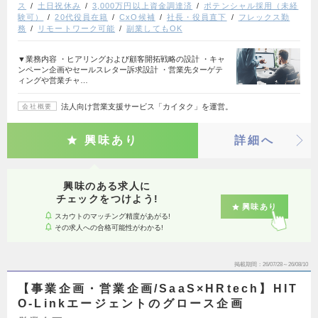
ス
土日祝休み
3,000万円以上資金調達済
ポテンシャル採用（未経
験可）
20代役員在籍
CxO候補
社長・役員直下
フレックス勤
務
リモートワーク可能
副業してもOK
▼業務内容 ・ヒアリングおよび顧客開拓戦略の設計 ・キャ
ンペーン企画やセールスレター訴求設計 ・営業先ターゲテ
ィングや営業チャ…
法人向け営業支援サービス「カイタク」を運営。
会社概要
興味あり
詳細へ
興味のある求人に
チェックをつけよう!
興味あり
スカウトのマッチング精度があがる!
その求人への合格可能性がわかる!
掲載期間
26/07/28～26/08/10
【事業企画・営業企画/SaaS×HRtech】HIT
O-Linkエージェントのグロース企画