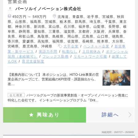
営業企画
パーソルイノベーション株式会社
450万円 ～ 549万円
北海道、青森県、岩手県、宮城県、秋田
県、山形県、福島県、茨城県、栃木県、群馬県、埼玉県、千葉県、東京
都、神奈川県、新潟県、富山県、石川県、福井県、山梨県、長野県、岐
阜県、静岡県、愛知県、三重県、滋賀県、京都府、大阪府、兵庫県、奈
良県、和歌山県、鳥取県、島根県、岡山県、広島県、山口県、徳島県、
香川県、愛媛県、高知県、福岡県、佐賀県、長崎県、熊本県、大分県、
宮崎県、鹿児島県、沖縄県
大手企業
ベンチャー企業
新規事
業・新サービス
英語力不問
転勤なし
土日祝休み
ポテンシャル
採用（未経験可）
フレックス勤務
リモートワーク可能
副業して
もOK
育児支援制度
【業務内容について】 本ポジションは、HITO-Link事業の営
業企画グループにて、営業組織のKPI管理・課題抽出から、
改…
パーソルグループの新規事業創造・オープンイノベーション推進に
会社概要
特化した会社です。 インキュベーションプログラム『Drit…
興味あり
詳細へ
掲載期間
26/07/27～26/08/09