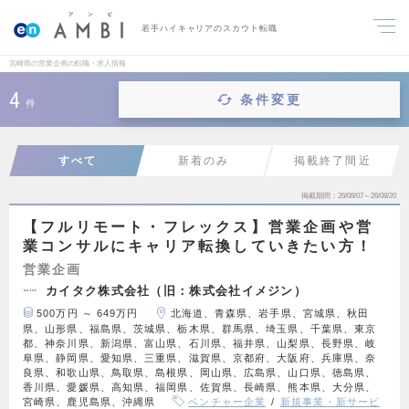
若手ハイキャリアのスカウト転職
宮崎県の営業企画の転職・求人情報
4
条件変更
件
すべて
新着のみ
掲載終了間近
掲載期間
26/08/07～26/08/20
【フルリモート・フレックス】営業企画や営
業コンサルにキャリア転換していきたい方！
営業企画
カイタク株式会社（旧：株式会社イメジン）
500万円 ～ 649万円
北海道、青森県、岩手県、宮城県、秋田
県、山形県、福島県、茨城県、栃木県、群馬県、埼玉県、千葉県、東京
都、神奈川県、新潟県、富山県、石川県、福井県、山梨県、長野県、岐
阜県、静岡県、愛知県、三重県、滋賀県、京都府、大阪府、兵庫県、奈
良県、和歌山県、鳥取県、島根県、岡山県、広島県、山口県、徳島県、
香川県、愛媛県、高知県、福岡県、佐賀県、長崎県、熊本県、大分県、
宮崎県、鹿児島県、沖縄県
ベンチャー企業
新規事業・新サービ