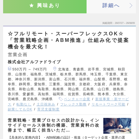
興味あり
詳細へ
掲載期間
26/07/27～26/08/09
☆フルリモート・スーパーフレックスOK☆
「営業戦略企画・ABM推進」仕組み化で提案
機会を最大化！
営業企画
株式会社アルファドライブ
550万円 ～ 749万円
北海道、青森県、岩手県、宮城県、秋田
県、山形県、福島県、茨城県、栃木県、群馬県、埼玉県、千葉県、東京
都、神奈川県、新潟県、富山県、石川県、福井県、山梨県、長野県、岐
阜県、静岡県、愛知県、三重県、滋賀県、京都府、大阪府、兵庫県、奈
良県、和歌山県、鳥取県、島根県、岡山県、広島県、山口県、徳島県、
香川県、愛媛県、高知県、福岡県、佐賀県、長崎県、熊本県、大分県、
宮崎県、鹿児島県、沖縄県
ベンチャー企業
新規事業・新サービ
ス
転勤なし
土日祝休み
フレックス勤務
リモートワーク可能
副業してもOK
育児支援制度
営業戦略・営業プロセスの設計から、イン
サイドセールス体制の構築、営業資料の改
善まで、幅広く担当いただ…
【具体的な業務内容】 ・ABM戦略の設計・推進（ターゲット企業・業界の選