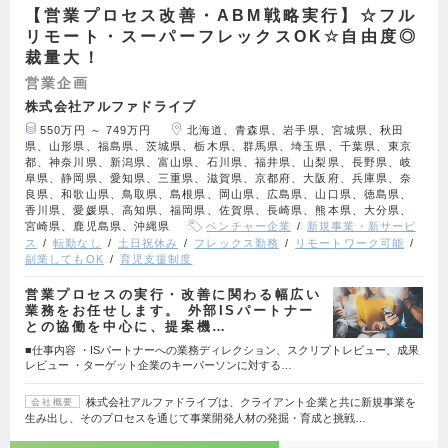
【営業プロセス改善・ABM戦略実行】☆フル
リモート・スーパーフレックスOK☆自由度◎
裁量大！
営業企画
株式会社アルファドライブ
550万円 ～ 749万円
北海道、青森県、岩手県、宮城県、秋田
県、山形県、福島県、茨城県、栃木県、群馬県、埼玉県、千葉県、東京
都、神奈川県、新潟県、富山県、石川県、福井県、山梨県、長野県、岐
阜県、静岡県、愛知県、三重県、滋賀県、京都府、大阪府、兵庫県、奈
良県、和歌山県、鳥取県、島根県、岡山県、広島県、山口県、徳島県、
香川県、愛媛県、高知県、福岡県、佐賀県、長崎県、熊本県、大分県、
宮崎県、鹿児島県、沖縄県
ベンチャー企業
新規事業・新サービ
ス
転勤なし
土日祝休み
フレックス勤務
リモートワーク可能
副業してもOK
育児支援制度
営業プロセスの実行・改善に関わる幅広い
業務をお任せします。 外部ISパートナー
との協働を中心に、提案機…
■仕事内容 ・ISパートナーへの業務ディレクション、スクリプトレビュー、成果
レビュー ・ターゲット企業のキーパーソンに対する…
株式会社アルファドライブは、クライアント企業と共に新規事業を
会社概要
生み出し、そのプロセスを通じて事業開発人材の発掘・育成と挑戦…