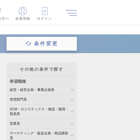
の方へ
会員登録
ログイン
条件変更
その他の条件で探す
希望職種
経営・経営企画・事業企画系
管理部門系
SCM・ロジスティクス・物流・購買・
貿易系
営業系
マーケティング・販促企画・商品開発
系