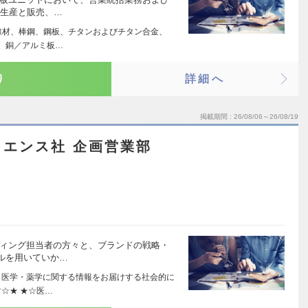
。生産と販売、…
線材、棒鋼、鋼板、チタンおよびチタン合金、
、銅／アルミ板…
り
詳細へ
掲載期間
26/08/06～26/08/19
エンス社 企画営業部
ティング担当者の方々と、ブランドの戦略・
ルを用いていか…
！医学・薬学に関する情報をお届けする社会的に
☆★ ★☆医…