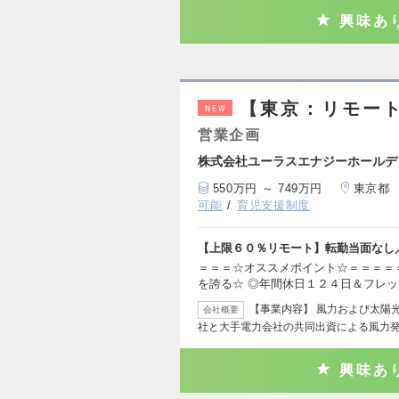
興味あ
【東京：リモー
NEW
営業企画
株式会社ユーラスエナジーホールデ
550万円 ～ 749万円
東京都
可能
育児支援制度
【上限６０％リモート】転勤当面なし
＝＝＝☆オススメポイント☆＝＝＝＝
を誇る☆ ◎年間休日１２４日＆フレ
【事業内容】 風力および太陽
会社概要
社と大手電力会社の共同出資による風力
興味あ