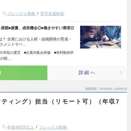
フレックス勤務
育児支援制度
を展開■裁量、成長機会◎■働きやすい環境◎
は？ 企業における人材・組織開発の育成・
セスメントサー…
営大学院の運営 ■企業内集合研修 ■有料動画学
ズの開…
り
詳細へ
掲載期間
26/08/06～26/08/19
ケティング）担当（リモート可）（年収7
年収600万以上
フレックス勤務