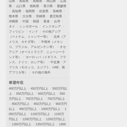
山県
鳥取県
島根県
岡山県
広島
県
山口県
徳島県
香川県
愛媛県
高知県
福岡県
佐賀県
長崎県
熊本県
大分県
宮崎県
鹿児島県
沖縄県
中国
韓国
香港
台湾
タイ
シンガポール
インドネシア
フィリピン
インド
その他アジア
（ベトナム、ミャンマー等）
北米（ア
メリカ、カナダ等）
中南米（メキシ
コ、ブラジル、アルゼンチン等）
オセ
アニア（オーストラリア、ニュージーラ
ンド等）
ヨーロッパ（イギリス、フラ
ンス、ドイツ、ロシア等）
中近東・ア
フリカ（モロッコ、エジプト、UAE、南
アフリカ等）
その他の海外
希望年収
400万円以上
450万円以上
500万円以
上
550万円以上
600万円以上
650
万円以上
700万円以上
750万円以上
800万円以上
850万円以上
900万円
以上
950万円以上
1000万円以上
1
050万円以上
1100万円以上
1150万
円以上
1200万円以上
1250万円以上
1300万円以上
1350万円以上
1400