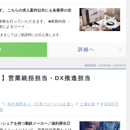
す。 こちらの求人案件以外にも各業界の非
業務を行っていただきます。 ■業務内容 ・
策によるリード…
きましてはご面談時にお伝え致します。
り
詳細へ
掲載期間
26/08/06～26/08/19
ト】営業統括担当・DX推進担当
海外展開あり（日系グローバル企業）
上場企業
年収600万
度
いシェアを持つ製鉄メーカー／福利厚生◎
薄板ユニットにおいて、営業統括業務および