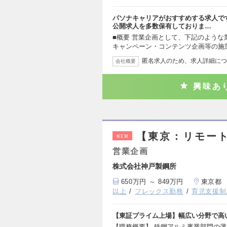
パソナキャリアがおすすめする求人で
公開求人を多数保有しておりま…
■概要 営業企画として、下記のような
キャンペーン・コンテンツ企画等の施
匿名求人のため、求人詳細につ
会社概要
興味あ
【東京：リモー
NEW
営業企画
株式会社神戸製鋼所
650万円 ～ 849万円
東京都
以上
フレックス勤務
育児支援制
【東証プライム上場】幅広い分野で高
【職務概要】 鉄鋼アルミ事業部門の