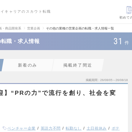
ハイキャリアのスカウト転職
初めて
画・商品開発系
営業企画
その他の業種の営業企画の転職・求人情報一覧
31
の転職・求人情報
件
新着のみ
掲載終了間近
掲載期間
26/08/05～26/08/18
迎】“PRの力”で流行を創り、社会を変
ベンチャー企業
英語力不問
転勤なし
土日祝休み
ポテ