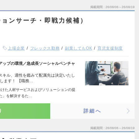
掲載期間
26/08/06～26/08/19
ションサーチ・即戦力候補）
上場企業
フレックス勤務
副業してもOK
育児支援制度
アップの環境／急成長ソーシャルベンチャ
スキル、適性を鑑みて配属先は決定いたし
します！ 【職務…
向けた人材サービスおよびソリューションの提
った」を解決するた…
り
詳細へ
掲載期間
26/08/06～26/08/19