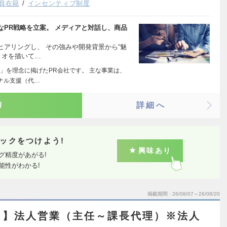
役員在籍
インセンティブ制度
PR戦略を立案。 メディアと対話し、商品
アリングし、 その強みや開発背景から“魅
リオを描いて…
」を理念に掲げたPR会社です。 主な事業は、
ナル支援（代…
り
詳細へ
ックをつけよう!
興味あり
グ精度があがる!
能性がわかる!
掲載期間
26/08/07～26/08/20
ト】法人営業（主任～課長代理）※法人