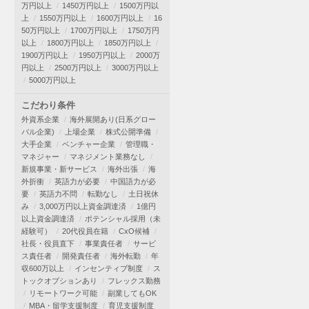
万円以上
1450万円以上
1500万円以
上
1550万円以上
1600万円以上
16
50万円以上
1700万円以上
1750万円
以上
1800万円以上
1850万円以上
1900万円以上
1950万円以上
2000万
円以上
2500万円以上
3000万円以上
5000万円以上
こだわり条件
外資系企業
海外展開あり(日系グロー
バル企業)
上場企業
株式公開準備
大手企業
ベンチャー企業
管理職・
マネジャー
マネジメント業務なし
新規事業・新サービス
海外出張
海
外折衝
英語力が必要
中国語力が必
要
英語力不問
転勤なし
土日祝休
み
3,000万円以上資金調達済
1億円
以上資金調達済
ポテンシャル採用（未
経験可）
20代役員在籍
CxO候補
社長・役員直下
事業責任者
サービ
ス責任者
開発責任者
海外転勤
年
収600万以上
インセンティブ制度
ス
トックオプションあり
フレックス勤務
リモートワーク可能
副業してもOK
MBA・留学支援制度
育児支援制度