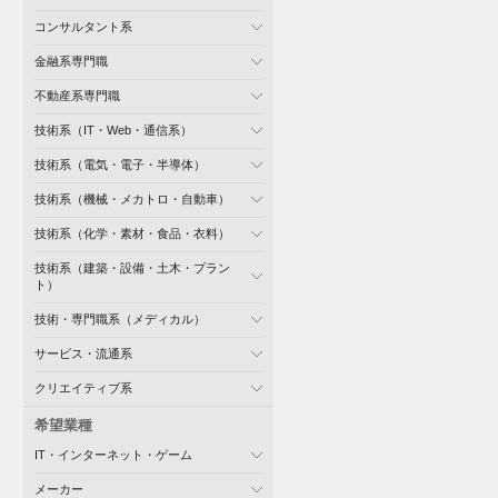
コンサルタント系
金融系専門職
不動産系専門職
技術系（IT・Web・通信系）
技術系（電気・電子・半導体）
技術系（機械・メカトロ・自動車）
技術系（化学・素材・食品・衣料）
技術系（建築・設備・土木・プラン
ト）
技術・専門職系（メディカル）
サービス・流通系
クリエイティブ系
希望業種
IT・インターネット・ゲーム
メーカー