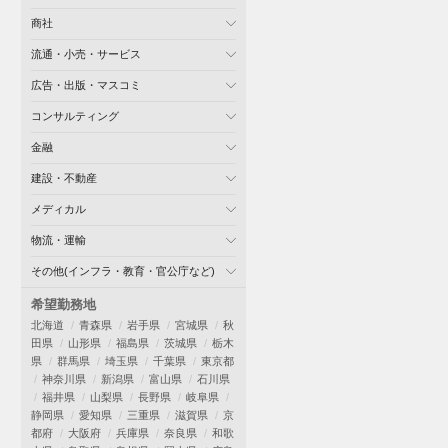
商社
流通・小売・サービス
広告・出版・マスコミ
コンサルティング
金融
建設・不動産
メディカル
物流・運輸
その他(インフラ・教育・官公庁など)
希望勤務地
北海道
青森県
岩手県
宮城県
秋
田県
山形県
福島県
茨城県
栃木
県
群馬県
埼玉県
千葉県
東京都
神奈川県
新潟県
富山県
石川県
福井県
山梨県
長野県
岐阜県
静岡県
愛知県
三重県
滋賀県
京
都府
大阪府
兵庫県
奈良県
和歌