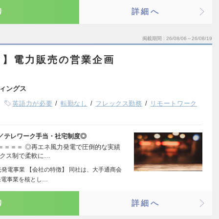
り
詳細へ
掲載期間
26/08/06～26/08/19
ト】電力販売の営業企画
ィングス
英語力が必要
転勤なし
フレックス勤務
リモートワーク
／テレワーク手当・社宅制度◎
＝＝＝＝ ◎再エネ風力発電で圧倒的な実績
ックス制で柔軟に…
光発電事業 【会社の特徴】 同社は、大手通商会
発電事業を核とし…
り
詳細へ