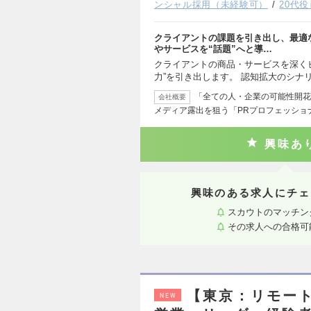
ンシャル採用（未経験可）
20代
クライアントの課題を引き出し、最適な
やサービスを“話題”へと導…
クライアントの商品・サービスを深くヒ
力”を引き出します。 認知拡大のシナ
「全ての人・企業の可能性開花
会社概要
メディア露出を狙う「PRプロフェッショ
興味あ
興味のある求人にチェ
スカウトのマッチン
その求人への合格可
【東京：リモー
NEW