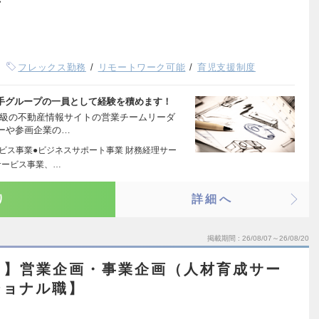
者
フレックス勤務
リモートワーク可能
育児支援制度
大手グループの一員として経験を積めます！
大級の不動産情報サイトの営業チームリーダ
ーや参画企業の…
ービス事業●ビジネスサポート事業 財務経理サー
サービス事業、…
り
詳細へ
掲載期間
26/08/07～26/08/20
ト】営業企画・事業企画（人材育成サー
ショナル職】