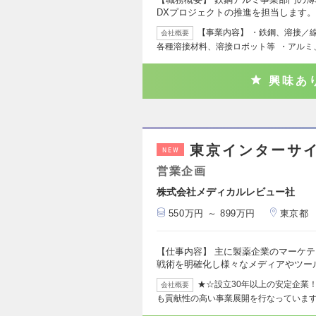
DXプロジェクトの推進を担当します
【事業内容】 ・鉄鋼、溶接／
会社概要
各種溶接材料、溶接ロボット等 ・アルミ
興味あ
東京インターサイ
NEW
営業企画
株式会社メディカルレビュー社
550万円 ～ 899万円
東京都
【仕事内容】 主に製薬企業のマーケ
戦術を明確化し様々なメディアやツー
★☆設立30年以上の安定企業
会社概要
も貢献性の高い事業展開を行なっています