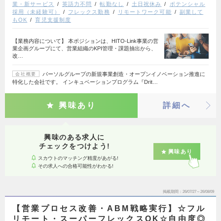
業・新サービス
英語力不問
転勤なし
土日祝休み
ポテンシャル
採用（未経験可）
フレックス勤務
リモートワーク可能
副業して
もOK
育児支援制度
【業務内容について】 本ポジションは、HITO-Link事業の営
業企画グループにて、営業組織のKPI管理・課題抽出から、
改…
パーソルグループの新規事業創造・オープンイノベーション推進に
会社概要
特化した会社です。 インキュベーションプログラム『Drit…
興味あり
詳細へ
興味のある求人に
チェックをつけよう!
興味あり
スカウトのマッチング精度があがる!
その求人への合格可能性がわかる!
掲載期間
26/07/27～26/08/09
【営業プロセス改善・ABM戦略実行】☆フル
リモート・スーパーフレックスOK☆自由度◎