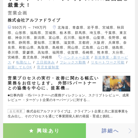
裁量大！
営業企画
株式会社アルファドライブ
550万円 ～ 749万円
北海道、青森県、岩手県、宮城県、秋田
県、山形県、福島県、茨城県、栃木県、群馬県、埼玉県、千葉県、東京
都、神奈川県、新潟県、富山県、石川県、福井県、山梨県、長野県、岐
阜県、静岡県、愛知県、三重県、滋賀県、京都府、大阪府、兵庫県、奈
良県、和歌山県、鳥取県、島根県、岡山県、広島県、山口県、徳島県、
香川県、愛媛県、高知県、福岡県、佐賀県、長崎県、熊本県、大分県、
宮崎県、鹿児島県、沖縄県
ベンチャー企業
新規事業・新サービ
ス
転勤なし
土日祝休み
フレックス勤務
リモートワーク可能
副業してもOK
育児支援制度
営業プロセスの実行・改善に関わる幅広い
業務をお任せします。 外部ISパートナー
との協働を中心に、提案機…
■仕事内容 ・ISパートナーへの業務ディレクション、スクリプトレビュー、成果
レビュー ・ターゲット企業のキーパーソンに対する…
株式会社アルファドライブは、クライアント企業と共に新規事業を
会社概要
生み出し、そのプロセスを通じて事業開発人材の発掘・育成と挑戦…
興味あり
詳細へ