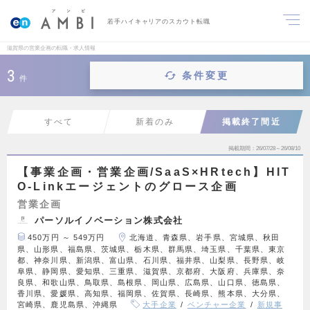
若手ハイキャリアのスカウト転職
滋賀県の営業企画の転職・求人情報
3
条件変更
件
すべて
新着のみ
掲載終了間近
掲載期間
26/07/28～26/08/10
【事業企画・営業企画/SaaS×HRtech】HIT
O-Linkエージェントのグロース企画
営業企画
パーソルイノベーション株式会社
450万円 ～ 549万円
北海道、青森県、岩手県、宮城県、秋田
県、山形県、福島県、茨城県、栃木県、群馬県、埼玉県、千葉県、東京
都、神奈川県、新潟県、富山県、石川県、福井県、山梨県、長野県、岐
阜県、静岡県、愛知県、三重県、滋賀県、京都府、大阪府、兵庫県、奈
良県、和歌山県、鳥取県、島根県、岡山県、広島県、山口県、徳島県、
香川県、愛媛県、高知県、福岡県、佐賀県、長崎県、熊本県、大分県、
宮崎県、鹿児島県、沖縄県
大手企業
ベンチャー企業
新規事