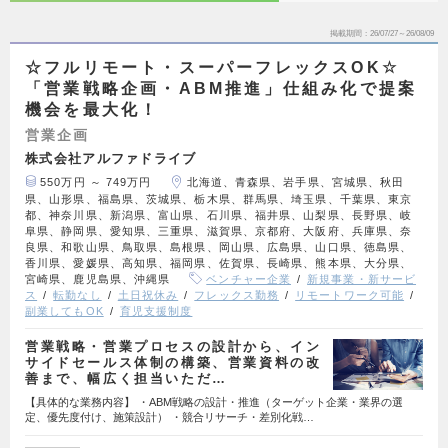
掲載期間
26/07/27～26/08/09
☆フルリモート・スーパーフレックスOK☆
「営業戦略企画・ABM推進」仕組み化で提案
機会を最大化！
営業企画
株式会社アルファドライブ
550万円 ～ 749万円
北海道、青森県、岩手県、宮城県、秋田
県、山形県、福島県、茨城県、栃木県、群馬県、埼玉県、千葉県、東京
都、神奈川県、新潟県、富山県、石川県、福井県、山梨県、長野県、岐
阜県、静岡県、愛知県、三重県、滋賀県、京都府、大阪府、兵庫県、奈
良県、和歌山県、鳥取県、島根県、岡山県、広島県、山口県、徳島県、
香川県、愛媛県、高知県、福岡県、佐賀県、長崎県、熊本県、大分県、
宮崎県、鹿児島県、沖縄県
ベンチャー企業
新規事業・新サービ
ス
転勤なし
土日祝休み
フレックス勤務
リモートワーク可能
副業してもOK
育児支援制度
営業戦略・営業プロセスの設計から、イン
サイドセールス体制の構築、営業資料の改
善まで、幅広く担当いただ…
【具体的な業務内容】 ・ABM戦略の設計・推進（ターゲット企業・業界の選
定、優先度付け、施策設計） ・競合リサーチ・差別化戦…