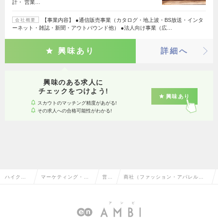
計・ 営業…
【事業内容】 ●通信販売事業（カタログ・地上波・BS放送・インタ
会社概要
ーネット・雑誌・新聞・アウトバウンド他） ●法人向け事業（広…
興味あり
詳細へ
興味のある求人に
チェックをつけよう!
興味あり
スカウトのマッチング精度があがる!
その求人への合格可能性がわかる!
ハイクラ
マーケティング・販
営業
商社（ファッション・アパレル）
ス求人TO
促企画・商品開発系
企画
の営業企画の転職・求人情報一覧
P