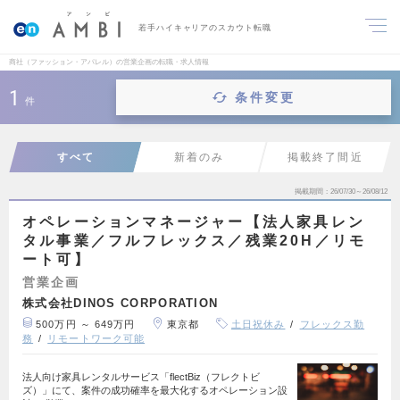
若手ハイキャリアのスカウト転職
商社（ファッション・アパレル）の営業企画の転職・求人情報
1
条件変更
件
すべて
新着のみ
掲載終了間近
掲載期間
26/07/30～26/08/12
オペレーションマネージャー【法人家具レン
タル事業／フルフレックス／残業20H／リモ
ート可】
営業企画
株式会社DINOS CORPORATION
500万円 ～ 649万円
東京都
土日祝休み
フレックス勤
務
リモートワーク可能
法人向け家具レンタルサービス「flectBiz（フレクトビ
ズ）」にて、案件の成功確率を最大化するオペレーション設