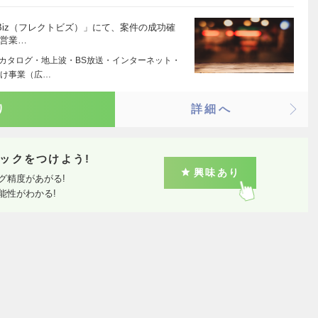
tBiz（フレクトビズ）」にて、案件の成功確
 営業…
（カタログ・地上波・BS放送・インターネット・
向け事業（広…
り
詳細へ
ックをつけよう!
興味あり
グ精度があがる!
能性がわかる!