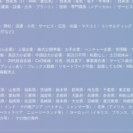
/
/
/
職
技術系（IT・Web・通信系）
技術系（電気・電子・半導体）
技術系
/
/
（建築・設備・土木・プラント）
技術・専門職系（メディカル）
サービス
/
/
/
/
商社
流通・小売・サービス
広告・出版・マスコミ
コンサルティング
庁など)
/
/
/
/
/
ル企業)
上場企業
株式公開準備
大手企業
ベンチャー企業
管理職・
/
/
/
/
/
/
衝
英語力が必要
中国語力が必要
英語力不問
転勤なし
土日祝休み
/
/
/
/
/
）
20代役員在籍
CxO候補
社長・役員直下
事業責任者
サービス責任
/
/
/
/
プションあり
フレックス勤務
リモートワーク可能
副業してもOK
M
掲載求人
/
/
/
/
/
/
/
/
/
田県
山形県
福島県
茨城県
栃木県
群馬県
埼玉県
千葉県
東京都
/
/
/
/
/
/
/
/
岡県
愛知県
三重県
滋賀県
京都府
大阪府
兵庫県
奈良県
和歌山
/
/
/
/
/
/
/
/
知県
福岡県
佐賀県
長崎県
熊本県
大分県
宮崎県
鹿児島県
沖縄
/
/
/
インド
その他アジア（ベトナム、ミャンマー等）
北米（アメリカ、カ
/
ーストラリア、ニュージーランド等）
ヨーロッパ（イギリス、フランス、
/
リカ等）
その他の海外