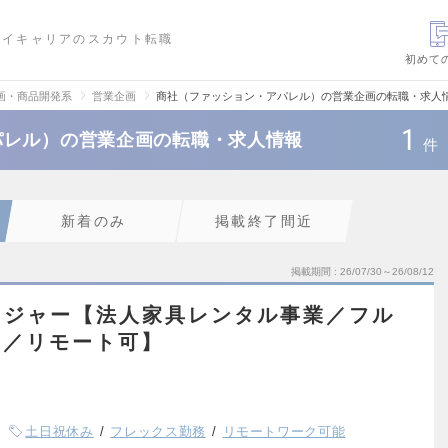
ハイキャリアのスカウト転職
初めて
画・商品開発系
営業企画
商社（ファッション・アパレル）の営業企画の転職・求人
1
パレル）の営業企画の転職・求人情報
件
新着のみ
掲載終了間近
掲載期間
26/07/30～26/08/12
ージャー【法人家具レンタル事業／フル
H／リモート可】
土日祝休み
フレックス勤務
リモートワーク可能