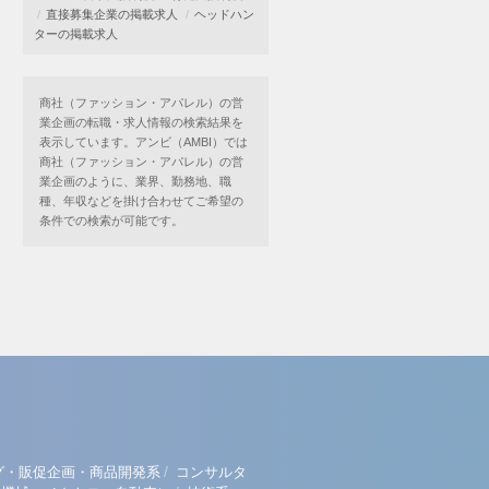
直接募集企業の掲載求人
ヘッドハン
ターの掲載求人
商社（ファッション・アパレル）の営
業企画の転職・求人情報の検索結果を
表示しています。アンビ（AMBI）では
商社（ファッション・アパレル）の営
業企画のように、業界、勤務地、職
種、年収などを掛け合わせてご希望の
条件での検索が可能です。
/
グ・販促企画・商品開発系
コンサルタ