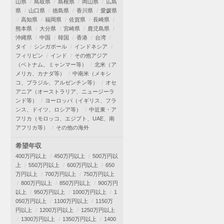
山県
鳥取県
島根県
岡山県
広島
県
山口県
徳島県
香川県
愛媛県
高知県
福岡県
佐賀県
長崎県
熊本県
大分県
宮崎県
鹿児島県
沖縄県
中国
韓国
香港
台湾
タイ
シンガポール
インドネシア
フィリピン
インド
その他アジア
（ベトナム、ミャンマー等）
北米（ア
メリカ、カナダ等）
中南米（メキシ
コ、ブラジル、アルゼンチン等）
オセ
アニア（オーストラリア、ニュージーラ
ンド等）
ヨーロッパ（イギリス、フラ
ンス、ドイツ、ロシア等）
中近東・ア
フリカ（モロッコ、エジプト、UAE、南
アフリカ等）
その他の海外
希望年収
400万円以上
450万円以上
500万円以
上
550万円以上
600万円以上
650
万円以上
700万円以上
750万円以上
800万円以上
850万円以上
900万円
以上
950万円以上
1000万円以上
1
050万円以上
1100万円以上
1150万
円以上
1200万円以上
1250万円以上
1300万円以上
1350万円以上
1400