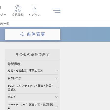
の方へ
会員登録
ログイン
情報一覧
条件変更
その他の条件で探す
希望職種
経営・経営企画・事業企画系
管理部門系
SCM・ロジスティクス・物流・購買・
貿易系
営業系
マーケティング・販促企画・商品開発
系