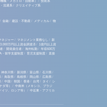
/
（機械・メカトロ・自動車）
技術系
/
・流通系
クリエイティブ系
/
/
/
/
金融
建設・不動産
メディカル
物
/
/
マネジャー
マネジメント業務なし
新
/
3,000万円以上資金調達済
1億円以上資
/
/
/
者
開発責任者
海外転勤
年収600万
/
/
BA・留学支援制度
育児支援制度
直接
/
/
/
/
神奈川県
新潟県
富山県
石川県
/
/
/
/
/
県
鳥取県
島根県
岡山県
広島県
/
/
/
/
/
/
県
中国
韓国
香港
台湾
タイ
シ
/
ナダ等）
中南米（メキシコ、ブラジ
/
ドイツ、ロシア等）
中近東・アフリカ