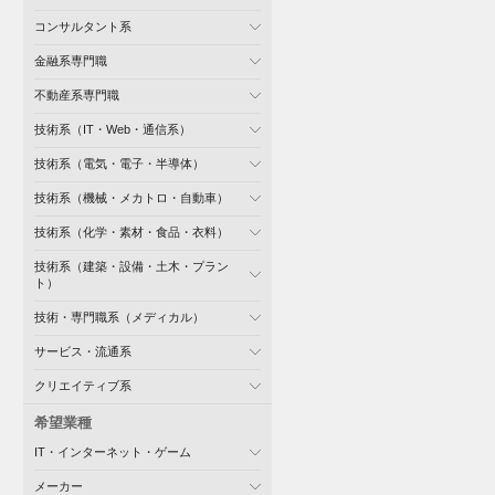
コンサルタント系
金融系専門職
不動産系専門職
技術系（IT・Web・通信系）
技術系（電気・電子・半導体）
技術系（機械・メカトロ・自動車）
技術系（化学・素材・食品・衣料）
技術系（建築・設備・土木・プラン
ト）
技術・専門職系（メディカル）
サービス・流通系
クリエイティブ系
希望業種
IT・インターネット・ゲーム
メーカー