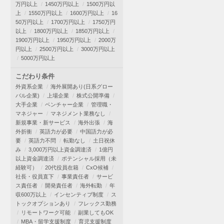
万円以上
1450万円以上
1500万円以
上
1550万円以上
1600万円以上
16
50万円以上
1700万円以上
1750万円
以上
1800万円以上
1850万円以上
1900万円以上
1950万円以上
2000万
円以上
2500万円以上
3000万円以上
5000万円以上
こだわり条件
外資系企業
海外展開あり(日系グロー
バル企業)
上場企業
株式公開準備
大手企業
ベンチャー企業
管理職・
マネジャー
マネジメント業務なし
新規事業・新サービス
海外出張
海
外折衝
英語力が必要
中国語力が必
要
英語力不問
転勤なし
土日祝休
み
3,000万円以上資金調達済
1億円
以上資金調達済
ポテンシャル採用（未
経験可）
20代役員在籍
CxO候補
社長・役員直下
事業責任者
サービ
ス責任者
開発責任者
海外転勤
年
収600万以上
インセンティブ制度
ス
トックオプションあり
フレックス勤務
リモートワーク可能
副業してもOK
MBA・留学支援制度
育児支援制度