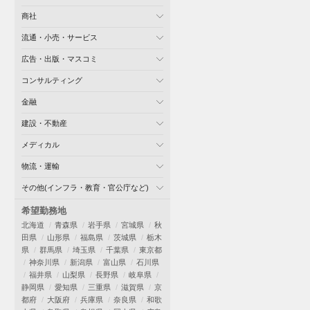
商社
流通・小売・サービス
広告・出版・マスコミ
コンサルティング
金融
建設・不動産
メディカル
物流・運輸
その他(インフラ・教育・官公庁など)
希望勤務地
北海道
青森県
岩手県
宮城県
秋
田県
山形県
福島県
茨城県
栃木
県
群馬県
埼玉県
千葉県
東京都
神奈川県
新潟県
富山県
石川県
福井県
山梨県
長野県
岐阜県
静岡県
愛知県
三重県
滋賀県
京
都府
大阪府
兵庫県
奈良県
和歌