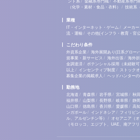
/
/
ント系
金融系専門職
不動産系専門
/
（化学・素材・食品・衣料）
技術系
業種
/
IT・インターネット・ゲーム
メーカー
/
流・運輸
その他(インフラ・教育・官公
こだわり条件
/
外資系企業
海外展開あり(日系グローバ
/
/
規事業・新サービス
海外出張
海外折
/
金調達済
ポテンシャル採用（未経験可
/
/
以上
インセンティブ制度
ストックオ
/
募集企業の掲載求人
ヘッドハンターの
勤務地
/
/
/
/
北海道
青森県
岩手県
宮城県
秋
/
/
/
/
福井県
山梨県
長野県
岐阜県
静
/
/
/
/
山口県
徳島県
香川県
愛媛県
高
/
/
ンガポール
インドネシア
フィリピン
/
ル、アルゼンチン等）
オセアニア（オ
（モロッコ、エジプト、UAE、南アフ