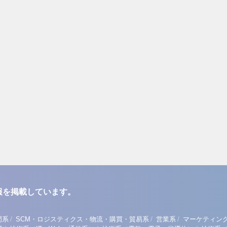
報を掲載しています。
/
/
/
門系
SCM・ロジスティクス・物流・購買・貿易系
営業系
マーケティン