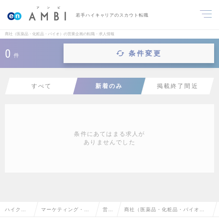
若手ハイキャリアのスカウト転職
商社（医薬品・化粧品・バイオ）の営業企画の転職・求人情報
0
条件変更
件
すべて
新着のみ
掲載終了間近
条件にあてはまる求人が
ありませんでした
ハイクラ
マーケティング・販
営業
商社（医薬品・化粧品・バイオ）