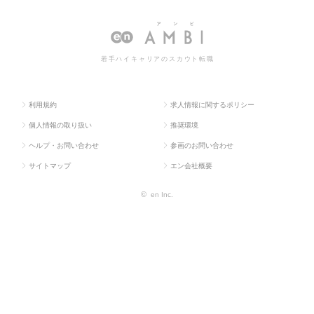
ス求人TO
促企画・商品開発系
企画
の営業企画の転職・求人情報一覧
P
若手ハイキャリアのスカウト転職
利用規約
求人情報に関するポリシー
個人情報の取り扱い
推奨環境
ヘルプ・お問い合わせ
参画のお問い合わせ
サイトマップ
エン会社概要
©
en Inc.