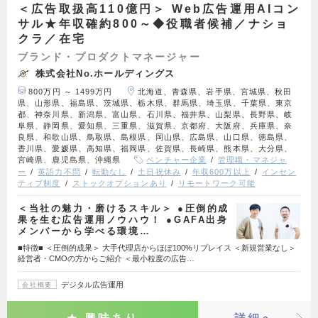
＜広告取扱高110億円＞ Web広告運用AIコン
サル★年収確約800～◆役職者候補／ナショ
クラ／在宅
ブランド・プロダクトマネージャー
株式会社No.ホールディングス
800万円 ～ 1499万円
北海道、青森県、岩手県、宮城県、秋田
県、山形県、福島県、茨城県、栃木県、群馬県、埼玉県、千葉県、東京
都、神奈川県、新潟県、富山県、石川県、福井県、山梨県、長野県、岐
阜県、静岡県、愛知県、三重県、滋賀県、京都府、大阪府、兵庫県、奈
良県、和歌山県、鳥取県、島根県、岡山県、広島県、山口県、徳島県、
香川県、愛媛県、高知県、福岡県、佐賀県、長崎県、熊本県、大分県、
宮崎県、鹿児島県、沖縄県
ベンチャー企業
管理職・マネジャ
ー
英語力不問
転勤なし
土日祝休み
年収600万以上
インセン
ティブ制度
ストックオプションあり
リモートワーク可能
＜当社の魅力・磨けるスキル＞ ●圧倒的成
果を生む広告運用ノウハウ！ ●GAFA出身
メンバーから学べる環境…
■特徴■ ＜圧倒的成果＞ 大手代理店からほぼ100%リプレイス ＜新規営業なし＞
経営者・CMOの方からご紹介 ＜最小粒度の広告…
デジタル広告運用
会社概要