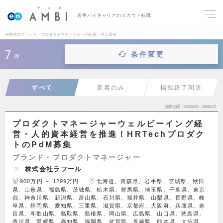
若手ハイキャリアのスカウト転職
福井県のブランド・プロダクトマネージャーの転職・求人情報
7
条件変更
件
すべて
新着のみ
掲載終了間近
掲載期間
26/08/04～26/08/17
プロダクトマネージャーウェルビーイング経
営・人的資本経営を推進！HRTechプロダク
トのPdM募集
ブランド・プロダクトマネージャー
株式会社ラフール
900万円 ～ 1299万円
北海道、青森県、岩手県、宮城県、秋田
県、山形県、福島県、茨城県、栃木県、群馬県、埼玉県、千葉県、東京
都、神奈川県、新潟県、富山県、石川県、福井県、山梨県、長野県、岐
阜県、静岡県、愛知県、三重県、滋賀県、京都府、大阪府、兵庫県、奈
良県、和歌山県、鳥取県、島根県、岡山県、広島県、山口県、徳島県、
香川県、愛媛県、高知県、福岡県、佐賀県、長崎県、熊本県、大分県、