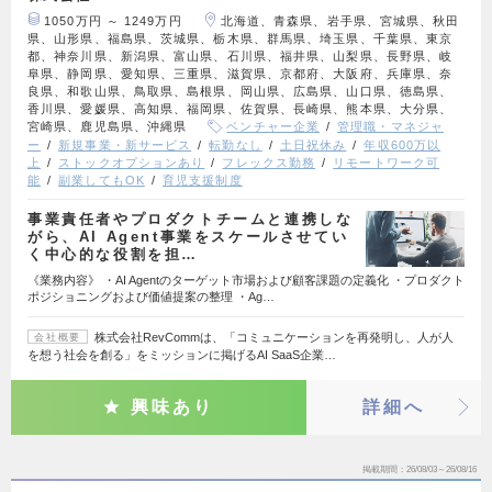
1050万円 ～ 1249万円
北海道、青森県、岩手県、宮城県、秋田
県、山形県、福島県、茨城県、栃木県、群馬県、埼玉県、千葉県、東京
都、神奈川県、新潟県、富山県、石川県、福井県、山梨県、長野県、岐
阜県、静岡県、愛知県、三重県、滋賀県、京都府、大阪府、兵庫県、奈
良県、和歌山県、鳥取県、島根県、岡山県、広島県、山口県、徳島県、
香川県、愛媛県、高知県、福岡県、佐賀県、長崎県、熊本県、大分県、
宮崎県、鹿児島県、沖縄県
ベンチャー企業
管理職・マネジャ
ー
新規事業・新サービス
転勤なし
土日祝休み
年収600万以
上
ストックオプションあり
フレックス勤務
リモートワーク可
能
副業してもOK
育児支援制度
事業責任者やプロダクトチームと連携しな
がら、AI Agent事業をスケールさせてい
く中心的な役割を担…
《業務内容》 ・AI Agentのターゲット市場および顧客課題の定義化 ・プロダクト
ポジショニングおよび価値提案の整理 ・Ag…
株式会社RevCommは、「コミュニケーションを再発明し、人が人
会社概要
を想う社会を創る」をミッションに掲げるAI SaaS企業…
興味あり
詳細へ
掲載期間
26/08/03～26/08/16