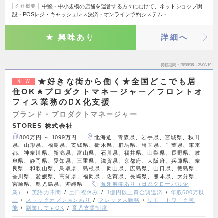
中堅・中小規模の店舗を運営する方々にむけて、ネットショップ開
会社概要
設・POSレジ・キャッシュレス決済・オンライン予約システム・…
興味あり
詳細へ
掲載期間
26/08/06～26/08/19
★好きな街から働く★全国どこでも居
NEW
住OK★プロダクトマネージャー／フロントオ
フィス業務のDX化支援
ブランド・プロダクトマネージャー
STORES 株式会社
800万円 ～ 1099万円
北海道、青森県、岩手県、宮城県、秋田
県、山形県、福島県、茨城県、栃木県、群馬県、埼玉県、千葉県、東京
都、神奈川県、新潟県、富山県、石川県、福井県、山梨県、長野県、岐
阜県、静岡県、愛知県、三重県、滋賀県、京都府、大阪府、兵庫県、奈
良県、和歌山県、鳥取県、島根県、岡山県、広島県、山口県、徳島県、
香川県、愛媛県、高知県、福岡県、佐賀県、長崎県、熊本県、大分県、
宮崎県、鹿児島県、沖縄県
海外展開あり（日系グローバル企
業）
英語力不問
土日祝休み
1億円以上資金調達済
年収600万以
上
ストックオプションあり
フレックス勤務
リモートワーク可
能
副業してもOK
育児支援制度