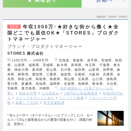
興味あり
詳細へ
掲載期間
26/08/06～26/08/19
年収1000万↑★好きな街から働く★全
NEW
国どこでも居住OK★「STORES」プロダク
トマネージャー
ブランド・プロダクトマネージャー
STORES 株式会社
1100万円 ～ 1499万円
北海道、青森県、岩手県、宮城県、秋田
県、山形県、福島県、茨城県、栃木県、群馬県、埼玉県、千葉県、東京
都、神奈川県、新潟県、富山県、石川県、福井県、山梨県、長野県、岐
阜県、静岡県、愛知県、三重県、滋賀県、京都府、大阪府、兵庫県、奈
良県、和歌山県、鳥取県、島根県、岡山県、広島県、山口県、徳島県、
香川県、愛媛県、高知県、福岡県、佐賀県、長崎県、熊本県、大分県、
宮崎県、鹿児島県、沖縄県
海外展開あり（日系グローバル企
業）
英語力不問
土日祝休み
1億円以上資金調達済
年収600万以
上
ストックオプションあり
フレックス勤務
リモートワーク可
能
副業してもOK
育児支援制度
* 自らユーザー（オーナーさん）へヒアリングしたり、セー
ルス／CSなど顧客接点からの要望の収集を行い、課題の特
定、背景の…