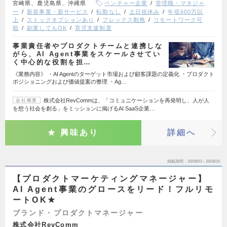
宮崎県、鹿児島県、沖縄県
ベンチャー企業
管理職・マネジャ
ー
新規事業・新サービス
転勤なし
土日祝休み
年収600万以
上
ストックオプションあり
フレックス勤務
リモートワーク可
能
副業してもOK
育児支援制度
事業責任者やプロダクトチームと連携しな
がら、AI Agent事業をスケールさせてい
く中心的な役割を担…
《業務内容》 ・AI Agentのターゲット市場および顧客課題の定義化 ・プロダクト
ポジショニングおよび価値提案の整理 ・Ag…
株式会社RevCommは、「コミュニケーションを再発明し、人が人
会社概要
を想う社会を創る」をミッションに掲げるAI SaaS企業…
興味あり
詳細へ
掲載期間
26/08/03～26/08/16
【プロダクトマーケティングマネージャー】
AI Agent事業のグロースをリード！フルリモ
ートOK★
ブランド・プロダクトマネージャー
株式会社RevComm