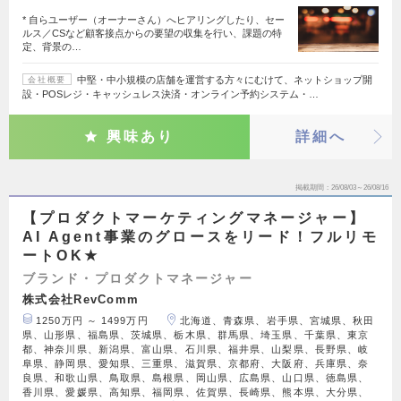
* 自らユーザー（オーナーさん）へヒアリングしたり、セー
ルス／CSなど顧客接点からの要望の収集を行い、課題の特
定、背景の…
中堅・中小規模の店舗を運営する方々にむけて、ネットショップ開
会社概要
設・POSレジ・キャッシュレス決済・オンライン予約システム・…
興味あり
詳細へ
掲載期間
26/08/03～26/08/16
【プロダクトマーケティングマネージャー】
AI Agent事業のグロースをリード！フルリモ
ートOK★
ブランド・プロダクトマネージャー
株式会社RevComm
1250万円 ～ 1499万円
北海道、青森県、岩手県、宮城県、秋田
県、山形県、福島県、茨城県、栃木県、群馬県、埼玉県、千葉県、東京
都、神奈川県、新潟県、富山県、石川県、福井県、山梨県、長野県、岐
阜県、静岡県、愛知県、三重県、滋賀県、京都府、大阪府、兵庫県、奈
良県、和歌山県、鳥取県、島根県、岡山県、広島県、山口県、徳島県、
香川県、愛媛県、高知県、福岡県、佐賀県、長崎県、熊本県、大分県、