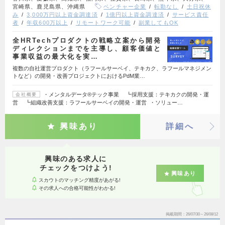
宮崎県、鹿児島県、沖縄県
ベンチャー企業
転勤なし
土日祝休
み
3,000万円以上資金調達済
1億円以上資金調達済
サービス責任
者
年収600万以上
リモートワーク可能
副業してもOK
全HRTechプロダクトの戦略立案から開発
ディレクションまでを主導し、顧客価値と
事業収益の最大化を実…
複数の自社運営プロダクト（ラフールサーベイ、テキカク、ラフールマネジメン
トなど）の開発・改善プロジェクトにおけるPdM業…
・メンタルデータ®テック事業 ┗採用支援：テキカクの開発・運
会社概要
営 ┗組織改善支援：ラフールサーベイの開発・運営 ・ソリュー…
興味あり
詳細へ
興味のある求人に
チェックをつけよう!
興味あり
スカウトのマッチング精度があがる!
その求人への合格可能性がわかる!
掲載期間
26/07/30～26/08/12