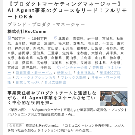
【プロダクトマーケティングマネージャー】
AI Agent事業のグロースをリード！フルリモ
ートOK★
ブランド・プロダクトマネージャー
株式会社RevComm
700万円 ～ 1049万円
北海道、青森県、岩手県、宮城県、秋田
県、山形県、福島県、茨城県、栃木県、群馬県、埼玉県、千葉県、東京
都、神奈川県、新潟県、富山県、石川県、福井県、山梨県、長野県、岐
阜県、静岡県、愛知県、三重県、滋賀県、京都府、大阪府、兵庫県、奈
良県、和歌山県、鳥取県、島根県、岡山県、広島県、山口県、徳島県、
香川県、愛媛県、高知県、福岡県、佐賀県、長崎県、熊本県、大分県、
宮崎県、鹿児島県、沖縄県
ベンチャー企業
管理職・マネジャ
ー
新規事業・新サービス
転勤なし
土日祝休み
年収600万以
上
ストックオプションあり
フレックス勤務
リモートワーク可
能
副業してもOK
育児支援制度
事業責任者やプロダクトチームと連携しな
がら、AI Agent事業をスケールさせてい
く中心的な役割を担…
《業務内容》 ・AI Agentのターゲット市場および顧客課題の定義化 ・プロダクト
ポジショニングおよび価値提案の整理 ・Ag…
株式会社RevCommは、「コミュニケーションを再発明し、人が人
会社概要
を想う社会を創る」をミッションに掲げるAI SaaS企業…