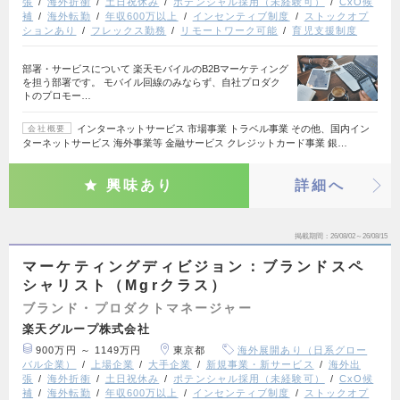
張
海外折衝
土日祝休み
ポテンシャル採用（未経験可）
CxO候
補
海外転勤
年収600万以上
インセンティブ制度
ストックオプ
ションあり
フレックス勤務
リモートワーク可能
育児支援制度
部署・サービスについて 楽天モバイルのB2Bマーケティング
を担う部署です。 モバイル回線のみならず、自社プロダク
トのプロモー…
インターネットサービス 市場事業 トラベル事業 その他、国内イン
会社概要
ターネットサービス 海外事業等 金融サービス クレジットカード事業 銀…
興味あり
詳細へ
掲載期間
26/08/02～26/08/15
マーケティングディビジョン：ブランドスペ
シャリスト（Mgrクラス）
ブランド・プロダクトマネージャー
楽天グループ株式会社
900万円 ～ 1149万円
東京都
海外展開あり（日系グロー
バル企業）
上場企業
大手企業
新規事業・新サービス
海外出
張
海外折衝
土日祝休み
ポテンシャル採用（未経験可）
CxO候
補
海外転勤
年収600万以上
インセンティブ制度
ストックオプ