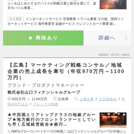
ォンをはじめとするデバイスの戦略立案と販売を通じて、楽
天モバイル事業…
インターネットサービス 市場事業 トラベル事業 その他、国内イン
会社概要
ターネットサービス 海外事業等 金融サービス クレジットカード事業 銀…
興味あり
詳細へ
掲載期間
26/07/30～26/08/12
【広島】マーケティング戦略コンサル／地域
企業の売上成長を牽引（年収970万円～1100
万円）
ブランド・プロダクトマネージャー
株式会社山口フィナンシャルグループ
950万円 ～ 1149万円
広島県
上場企業
土日祝休み
年
収600万以上
フレックス勤務
★中四国エリアトップクラスの地銀グルー
プ★地方銀行のフロントランナーとしてい
ち早く広域経営統合★銀行…
＼YMFGグロースパートナーズの特徴／ 山口フィナンシャルグループの中核とし