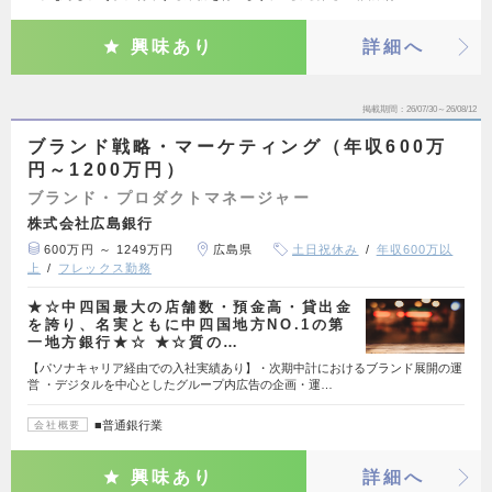
興味あり
詳細へ
掲載期間
26/07/30～26/08/12
ブランド戦略・マーケティング（年収600万
円～1200万円）
ブランド・プロダクトマネージャー
株式会社広島銀行
600万円 ～ 1249万円
広島県
土日祝休み
年収600万以
上
フレックス勤務
★☆中四国最大の店舗数・預金高・貸出金
を誇り、名実ともに中四国地方NO.1の第
一地方銀行★☆ ★☆質の…
【パソナキャリア経由での入社実績あり】・次期中計におけるブランド展開の運
営 ・デジタルを中心としたグループ内広告の企画・運…
■普通銀行業
会社概要
興味あり
詳細へ