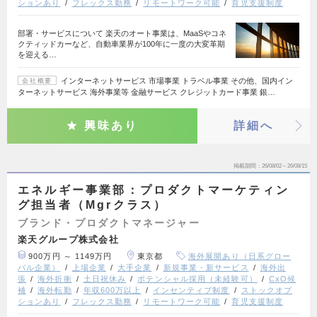
ションあり
フレックス勤務
リモートワーク可能
育児支援制度
部署・サービスについて 楽天のオート事業は、MaaSやコネ
クティッドカーなど、自動車業界が100年に一度の大変革期
を迎える…
インターネットサービス 市場事業 トラベル事業 その他、国内イン
会社概要
ターネットサービス 海外事業等 金融サービス クレジットカード事業 銀…
興味あり
詳細へ
掲載期間
26/08/02～26/08/15
エネルギー事業部：プロダクトマーケティン
グ担当者（Mgrクラス）
ブランド・プロダクトマネージャー
楽天グループ株式会社
900万円 ～ 1149万円
東京都
海外展開あり（日系グロー
バル企業）
上場企業
大手企業
新規事業・新サービス
海外出
張
海外折衝
土日祝休み
ポテンシャル採用（未経験可）
CxO候
補
海外転勤
年収600万以上
インセンティブ制度
ストックオプ
ションあり
フレックス勤務
リモートワーク可能
育児支援制度