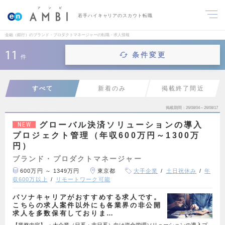
若手ハイキャリアのスカウト転職
金融（銀行）のブランド・プロダクトマネージャーの転職・求人情報
11
条件変更
件
すべて
新着のみ
掲載終了間近
掲載期間
26/08/04～26/08/17
グローバル決済ソリューションの導入
NEW
プロジェクト管理（年収600万円～1300万
円）
ブランド・プロダクトマネージャー
600万円 ～ 1349万円
東京都
大手企業
土日祝休み
年
収600万以上
リモートワーク可能
パソナキャリアがおすすめする求人です。
こちらの求人案件以外にも各業界の非公開
求人を多数保有しておりま…
【業務内容】 ・大企業（日系・非日系）向け資金管理ソリューションの導入プ