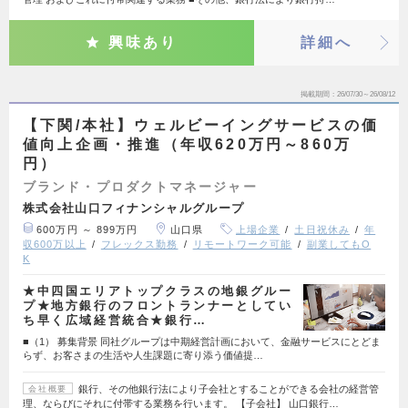
興味あり
詳細へ
掲載期間
26/07/30～26/08/12
【下関/本社】ウェルビーイングサービスの価
値向上企画・推進（年収620万円～860万
円）
ブランド・プロダクトマネージャー
株式会社山口フィナンシャルグループ
600万円 ～ 899万円
山口県
上場企業
土日祝休み
年
収600万以上
フレックス勤務
リモートワーク可能
副業してもO
K
★中四国エリアトップクラスの地銀グルー
プ★地方銀行のフロントランナーとしてい
ち早く広域経営統合★銀行…
■（1） 募集背景 同社グループは中期経営計画において、金融サービスにとどま
らず、お客さまの生活や人生課題に寄り添う価値提…
銀行、その他銀行法により子会社とすることができる会社の経営管
会社概要
理、ならびにそれに付帯する業務を行います。 【子会社】 山口銀行…