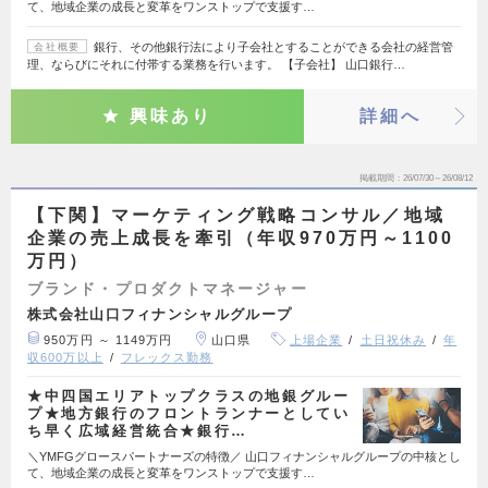
て、地域企業の成長と変革をワンストップで支援す…
銀行、その他銀行法により子会社とすることができる会社の経営管
会社概要
理、ならびにそれに付帯する業務を行います。 【子会社】 山口銀行…
興味あり
詳細へ
掲載期間
26/07/30～26/08/12
【下関】マーケティング戦略コンサル／地域
企業の売上成長を牽引（年収970万円～1100
万円）
ブランド・プロダクトマネージャー
株式会社山口フィナンシャルグループ
950万円 ～ 1149万円
山口県
上場企業
土日祝休み
年
収600万以上
フレックス勤務
★中四国エリアトップクラスの地銀グルー
プ★地方銀行のフロントランナーとしてい
ち早く広域経営統合★銀行…
＼YMFGグロースパートナーズの特徴／ 山口フィナンシャルグループの中核とし
て、地域企業の成長と変革をワンストップで支援す…