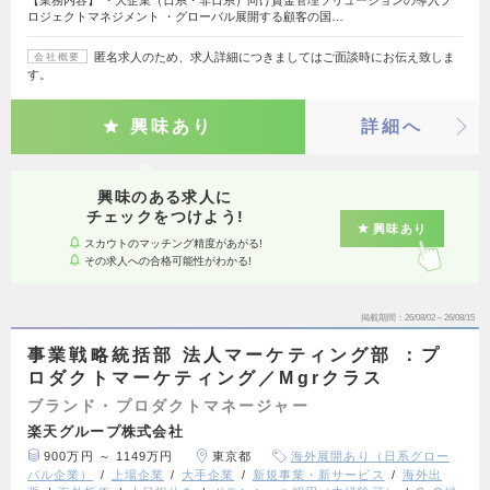
ロジェクトマネジメント ・グローバル展開する顧客の国…
匿名求人のため、求人詳細につきましてはご面談時にお伝え致しま
会社概要
す。
興味あり
詳細へ
興味のある求人に
チェックをつけよう!
興味あり
スカウトのマッチング精度があがる!
その求人への合格可能性がわかる!
掲載期間
26/08/02～26/08/15
事業戦略統括部 法人マーケティング部 ：プ
ロダクトマーケティング／Mgrクラス
ブランド・プロダクトマネージャー
楽天グループ株式会社
900万円 ～ 1149万円
東京都
海外展開あり（日系グロー
バル企業）
上場企業
大手企業
新規事業・新サービス
海外出