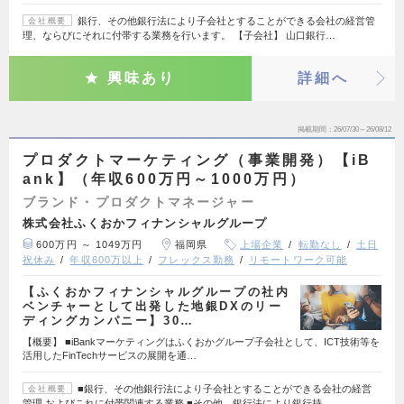
銀行、その他銀行法により子会社とすることができる会社の経営管
会社概要
理、ならびにそれに付帯する業務を行います。 【子会社】 山口銀行…
興味あり
詳細へ
掲載期間
26/07/30～26/08/12
プロダクトマーケティング（事業開発）【iB
ank】（年収600万円～1000万円）
ブランド・プロダクトマネージャー
株式会社ふくおかフィナンシャルグループ
600万円 ～ 1049万円
福岡県
上場企業
転勤なし
土日
祝休み
年収600万以上
フレックス勤務
リモートワーク可能
【ふくおかフィナンシャルグループの社内
ベンチャーとして出発した地銀DXのリー
ディングカンパニー】30…
【概要】 ■iBankマーケティングはふくおかグループ子会社として、ICT技術等を
活用したFinTechサービスの展開を通…
■銀行、その他銀行法により子会社とすることができる会社の経営
会社概要
管理 およびこれに付帯関連する業務 ■その他、銀行法により銀行持…