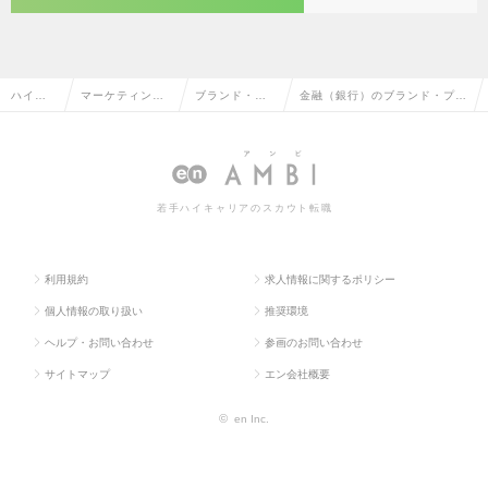
ハイク
マーケティン
ブランド・プ
金融（銀行）のブランド・プロ
ラス求
グ・販促企画・
ロダクトマネ
ダクトマネージャーの転職・求
人TOP
商品開発系
ージャー
人情報一覧
若手ハイキャリアのスカウト転職
利用規約
求人情報に関するポリシー
個人情報の取り扱い
推奨環境
ヘルプ・お問い合わせ
参画のお問い合わせ
サイトマップ
エン会社概要
©
en Inc.