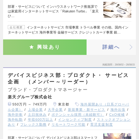
部署・サービスについて インハウスネットワーク推進課で
は家庭用インターネットサービス「Rakuten Turbo」「楽天
ひ…
インターネットサービス 市場事業 トラベル事業 その他、国内イン
会社概要
ターネットサービス 海外事業等 金融サービス クレジットカード事業 銀…
興味あり
詳細へ
掲載期間
26/08/02～26/08/15
デバイスビジネス部：プロダクト・ サービス
企画 （メンバー～リーダー）
ブランド・プロダクトマネージャー
楽天グループ株式会社
550万円 ～ 749万円
東京都
海外展開あり（日系グローバ
ル企業）
上場企業
大手企業
新規事業・新サービス
海外出張
海外折衝
土日祝休み
ポテンシャル採用（未経験可）
CxO候補
海外転勤
年収600万以上
インセンティブ制度
ストックオプション
あり
フレックス勤務
リモートワーク可能
育児支援制度
部署・サービスについて デバイスビジネス部はスマートフ