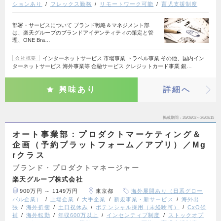
ションあり
フレックス勤務
リモートワーク可能
育児支援制度
部署・サービスについて ブランド戦略＆マネジメント部
は、楽天グループのブランドアイデンティティの策定と管
理、ONE Bra…
インターネットサービス 市場事業 トラベル事業 その他、国内イン
会社概要
ターネットサービス 海外事業等 金融サービス クレジットカード事業 銀…
興味あり
詳細へ
掲載期間
26/08/02～26/08/15
オート事業部：プロダクトマーケティング＆
企画（予約プラットフォーム／アプリ）／Mg
rクラス
ブランド・プロダクトマネージャー
楽天グループ株式会社
900万円 ～ 1149万円
東京都
海外展開あり（日系グロー
バル企業）
上場企業
大手企業
新規事業・新サービス
海外出
張
海外折衝
土日祝休み
ポテンシャル採用（未経験可）
CxO候
補
海外転勤
年収600万以上
インセンティブ制度
ストックオプ