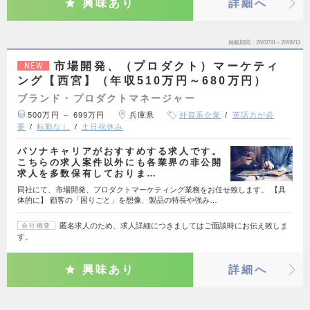
興味あり
詳細へ
掲載期間
26/07/31～26/08/13
市場開発、（プロダクト）マーケティ
NEW
ング【西宮】（年収510万円～680万円）
ブランド・プロダクトマネージャー
500万円 ～ 699万円
兵庫県
外資系企業
英語力が必
要
転勤なし
土日祝休み
パソナキャリアがおすすめする求人です。
こちらの求人案件以外にも各業界の非公開
求人を多数保有しておりま…
同社にて、市場開発、プロダクトマーケティング業務をお任せ致します。 【具
体的に】 顧客の「困りごと」を想像、製品の特長や強み…
匿名求人のため、求人詳細につきましてはご面談時にお伝え致しま
会社概要
す。
興味あり
詳細へ