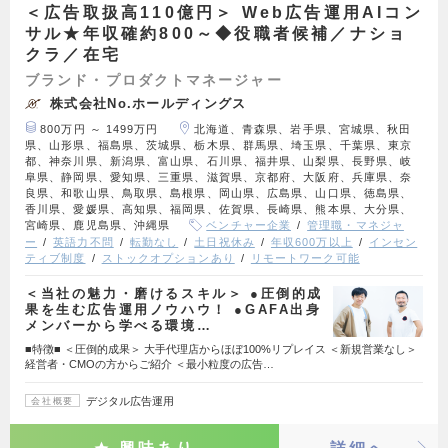
＜広告取扱高110億円＞ Web広告運用AIコン
サル★年収確約800～◆役職者候補／ナショ
クラ／在宅
ブランド・プロダクトマネージャー
株式会社No.ホールディングス
800万円 ～ 1499万円
北海道、青森県、岩手県、宮城県、秋田
県、山形県、福島県、茨城県、栃木県、群馬県、埼玉県、千葉県、東京
都、神奈川県、新潟県、富山県、石川県、福井県、山梨県、長野県、岐
阜県、静岡県、愛知県、三重県、滋賀県、京都府、大阪府、兵庫県、奈
良県、和歌山県、鳥取県、島根県、岡山県、広島県、山口県、徳島県、
香川県、愛媛県、高知県、福岡県、佐賀県、長崎県、熊本県、大分県、
宮崎県、鹿児島県、沖縄県
ベンチャー企業
管理職・マネジャ
ー
英語力不問
転勤なし
土日祝休み
年収600万以上
インセン
ティブ制度
ストックオプションあり
リモートワーク可能
＜当社の魅力・磨けるスキル＞ ●圧倒的成
果を生む広告運用ノウハウ！ ●GAFA出身
メンバーから学べる環境…
■特徴■ ＜圧倒的成果＞ 大手代理店からほぼ100%リプレイス ＜新規営業なし＞
経営者・CMOの方からご紹介 ＜最小粒度の広告…
デジタル広告運用
会社概要