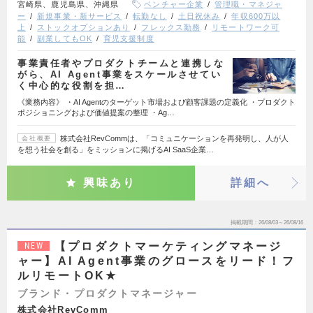
宮崎県、鹿児島県、沖縄県
ベンチャー企業
管理職・マネジャ
ー
新規事業・新サービス
転勤なし
土日祝休み
年収600万以
上
ストックオプションあり
フレックス勤務
リモートワーク可
能
副業してもOK
育児支援制度
事業責任者やプロダクトチームと連携しな
がら、AI Agent事業をスケールさせてい
く中心的な役割を担…
《業務内容》 ・AI Agentのターゲット市場および顧客課題の定義化 ・プロダクト
ポジショニングおよび価値提案の整理 ・Ag…
株式会社RevCommは、「コミュニケーションを再発明し、人が人
会社概要
を想う社会を創る」をミッションに掲げるAI SaaS企業…
興味あり
詳細へ
掲載期間
26/08/03～26/08/16
【プロダクトマーケティングマネージ
NEW
ャー】AI Agent事業のグロースをリード！フ
ルリモートOK★
ブランド・プロダクトマネージャー
株式会社RevComm