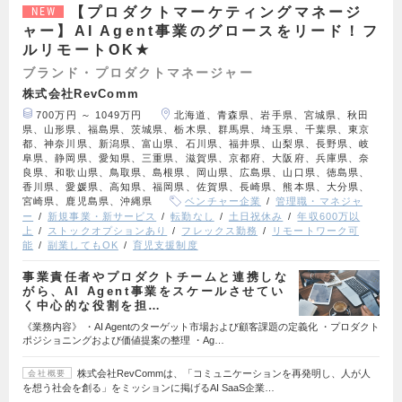
【プロダクトマーケティングマネージ
NEW
ャー】AI Agent事業のグロースをリード！フ
ルリモートOK★
ブランド・プロダクトマネージャー
株式会社RevComm
700万円 ～ 1049万円
北海道、青森県、岩手県、宮城県、秋田
県、山形県、福島県、茨城県、栃木県、群馬県、埼玉県、千葉県、東京
都、神奈川県、新潟県、富山県、石川県、福井県、山梨県、長野県、岐
阜県、静岡県、愛知県、三重県、滋賀県、京都府、大阪府、兵庫県、奈
良県、和歌山県、鳥取県、島根県、岡山県、広島県、山口県、徳島県、
香川県、愛媛県、高知県、福岡県、佐賀県、長崎県、熊本県、大分県、
宮崎県、鹿児島県、沖縄県
ベンチャー企業
管理職・マネジャ
ー
新規事業・新サービス
転勤なし
土日祝休み
年収600万以
上
ストックオプションあり
フレックス勤務
リモートワーク可
能
副業してもOK
育児支援制度
事業責任者やプロダクトチームと連携しな
がら、AI Agent事業をスケールさせてい
く中心的な役割を担…
《業務内容》 ・AI Agentのターゲット市場および顧客課題の定義化 ・プロダクト
ポジショニングおよび価値提案の整理 ・Ag…
株式会社RevCommは、「コミュニケーションを再発明し、人が人
会社概要
を想う社会を創る」をミッションに掲げるAI SaaS企業…