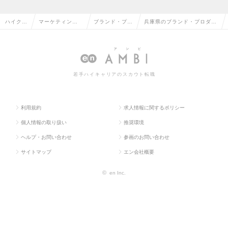
ハイクラ
マーケティン
ブランド・プロ
兵庫県のブランド・プロダク
ス求人T
グ・販促企画・
ダクトマネージ
トマネージャーの転職・求人
OP
商品開発系
ャー
情報一覧
若手ハイキャリアのスカウト転職
利用規約
求人情報に関するポリシー
個人情報の取り扱い
推奨環境
ヘルプ・お問い合わせ
参画のお問い合わせ
サイトマップ
エン会社概要
©
en Inc.