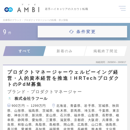
若手ハイキャリアのスカウト転職
兵庫県のブランド・プロダクトマネージャーの転職・求人情報
9
条件変更
件
すべて
新着のみ
掲載終了間近
掲載期間
26/08/04～26/08/17
プロダクトマネージャーウェルビーイング経
営・人的資本経営を推進！HRTechプロダク
トのPdM募集
ブランド・プロダクトマネージャー
株式会社ラフール
900万円 ～ 1299万円
北海道、青森県、岩手県、宮城県、秋田
県、山形県、福島県、茨城県、栃木県、群馬県、埼玉県、千葉県、東京
都、神奈川県、新潟県、富山県、石川県、福井県、山梨県、長野県、岐
阜県、静岡県、愛知県、三重県、滋賀県、京都府、大阪府、兵庫県、奈
良県、和歌山県、鳥取県、島根県、岡山県、広島県、山口県、徳島県、
香川県、愛媛県、高知県、福岡県、佐賀県、長崎県、熊本県、大分県、