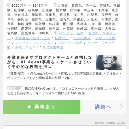
1050万円 ～ 1249万円
北海道、青森県、岩手県、宮城県、秋田
県、山形県、福島県、茨城県、栃木県、群馬県、埼玉県、千葉県、東京
都、神奈川県、新潟県、富山県、石川県、福井県、山梨県、長野県、岐
阜県、静岡県、愛知県、三重県、滋賀県、京都府、大阪府、兵庫県、奈
良県、和歌山県、鳥取県、島根県、岡山県、広島県、山口県、徳島県、
香川県、愛媛県、高知県、福岡県、佐賀県、長崎県、熊本県、大分県、
宮崎県、鹿児島県、沖縄県
ベンチャー企業
管理職・マネジャ
ー
新規事業・新サービス
転勤なし
土日祝休み
年収600万以
上
ストックオプションあり
フレックス勤務
リモートワーク可
能
副業してもOK
育児支援制度
事業責任者やプロダクトチームと連携しな
がら、AI Agent事業をスケールさせてい
く中心的な役割を担…
《業務内容》 ・AI Agentのターゲット市場および顧客課題の定義化 ・プロダクト
ポジショニングおよび価値提案の整理 ・Ag…
株式会社RevCommは、「コミュニケーションを再発明し、人が人
会社概要
を想う社会を創る」をミッションに掲げるAI SaaS企業…
興味あり
詳細へ
掲載期間
26/08/03～26/08/16