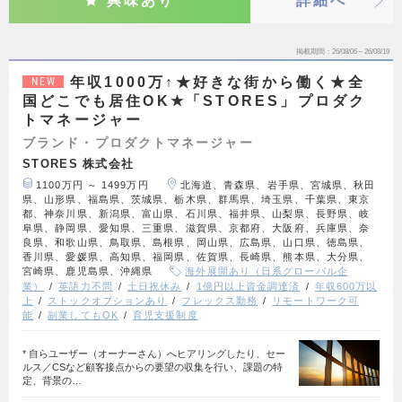
興味あり
詳細へ
掲載期間
26/08/06～26/08/19
年収1000万↑★好きな街から働く★全
NEW
国どこでも居住OK★「STORES」プロダク
トマネージャー
ブランド・プロダクトマネージャー
STORES 株式会社
1100万円 ～ 1499万円
北海道、青森県、岩手県、宮城県、秋田
県、山形県、福島県、茨城県、栃木県、群馬県、埼玉県、千葉県、東京
都、神奈川県、新潟県、富山県、石川県、福井県、山梨県、長野県、岐
阜県、静岡県、愛知県、三重県、滋賀県、京都府、大阪府、兵庫県、奈
良県、和歌山県、鳥取県、島根県、岡山県、広島県、山口県、徳島県、
香川県、愛媛県、高知県、福岡県、佐賀県、長崎県、熊本県、大分県、
宮崎県、鹿児島県、沖縄県
海外展開あり（日系グローバル企
業）
英語力不問
土日祝休み
1億円以上資金調達済
年収600万以
上
ストックオプションあり
フレックス勤務
リモートワーク可
能
副業してもOK
育児支援制度
* 自らユーザー（オーナーさん）へヒアリングしたり、セー
ルス／CSなど顧客接点からの要望の収集を行い、課題の特
定、背景の…