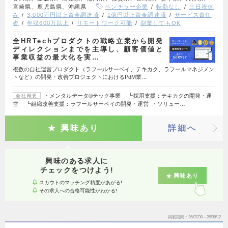
宮崎県、鹿児島県、沖縄県
ベンチャー企業
転勤なし
土日祝休
み
3,000万円以上資金調達済
1億円以上資金調達済
サービス責任
者
年収600万以上
リモートワーク可能
副業してもOK
全HRTechプロダクトの戦略立案から開発
ディレクションまでを主導し、顧客価値と
事業収益の最大化を実…
複数の自社運営プロダクト（ラフールサーベイ、テキカク、ラフールマネジメン
トなど）の開発・改善プロジェクトにおけるPdM業…
・メンタルデータ®テック事業 ┗採用支援：テキカクの開発・運
会社概要
営 ┗組織改善支援：ラフールサーベイの開発・運営 ・ソリュー…
興味あり
詳細へ
興味のある求人に
チェックをつけよう!
興味あり
スカウトのマッチング精度があがる!
その求人への合格可能性がわかる!
掲載期間
26/07/30～26/08/12