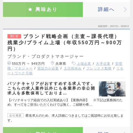
興味あり
詳細へ
掲載期間
26/07/31～26/08/13
ブランド戦略企画（主査～課長代理）
NEW
残業少/プライム上場（年収550万円～900万
円）
ブランド・プロダクトマネージャー
550万円 ～ 949万円
兵庫県
上場企業
大手企業
管理
職・マネジャー
英語力が必要
土日祝休み
フレックス勤務
リモ
ートワーク可能
パソナキャリアがおすすめする求人です。
こちらの求人案件以外にも各業界の非公開
求人を多数保有しておりま…
【パソナキャリア経由での入社実績あり】【業務内容】 ※下記は業務例のた
め、すべてをご担当いただくわけでは無く、ご経験や希…
匿名求人のため、求人詳細につきましてはご面談時にお伝え致しま
会社概要
す。