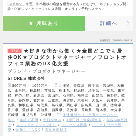
中堅・中小規模の店舗を運営する方々にむけて、ネットショップ開
会社概要
設・POSレジ・キャッシュレス決済・オンライン予約システム・…
興味あり
詳細へ
掲載期間
26/08/06～26/08/19
★好きな街から働く★全国どこでも居
NEW
住OK★プロダクトマネージャー／フロントオ
フィス業務のDX化支援
ブランド・プロダクトマネージャー
STORES 株式会社
800万円 ～ 1099万円
北海道、青森県、岩手県、宮城県、秋田
県、山形県、福島県、茨城県、栃木県、群馬県、埼玉県、千葉県、東京
都、神奈川県、新潟県、富山県、石川県、福井県、山梨県、長野県、岐
阜県、静岡県、愛知県、三重県、滋賀県、京都府、大阪府、兵庫県、奈
良県、和歌山県、鳥取県、島根県、岡山県、広島県、山口県、徳島県、
香川県、愛媛県、高知県、福岡県、佐賀県、長崎県、熊本県、大分県、
宮崎県、鹿児島県、沖縄県
海外展開あり（日系グローバル企
業）
英語力不問
土日祝休み
1億円以上資金調達済
年収600万以
上
ストックオプションあり
フレックス勤務
リモートワーク可
能
副業してもOK
育児支援制度