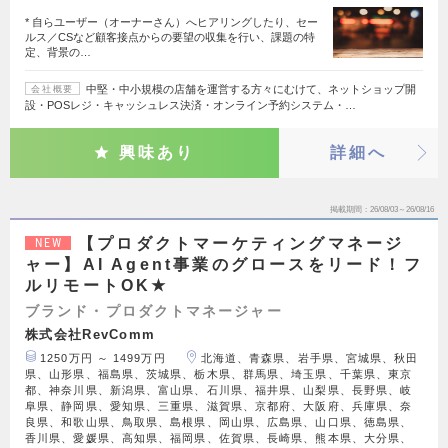
* 自らユーザー（オーナーさん）へヒアリングしたり、セー
ルス／CSなど顧客接点からの要望の収集を行い、課題の特
定、背景の…
中堅・中小規模の店舗を運営する方々にむけて、ネットショップ開
会社概要
設・POSレジ・キャッシュレス決済・オンライン予約システム・…
興味あり
詳細へ
掲載期間
26/08/03～26/08/16
【プロダクトマーケティングマネージ
NEW
ャー】AI Agent事業のグロースをリード！フ
ルリモートOK★
ブランド・プロダクトマネージャー
株式会社RevComm
1250万円 ～ 1499万円
北海道、青森県、岩手県、宮城県、秋田
県、山形県、福島県、茨城県、栃木県、群馬県、埼玉県、千葉県、東京
都、神奈川県、新潟県、富山県、石川県、福井県、山梨県、長野県、岐
阜県、静岡県、愛知県、三重県、滋賀県、京都府、大阪府、兵庫県、奈
良県、和歌山県、鳥取県、島根県、岡山県、広島県、山口県、徳島県、
香川県、愛媛県、高知県、福岡県、佐賀県、長崎県、熊本県、大分県、