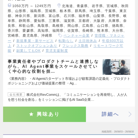
1050万円 ～ 1249万円
北海道、青森県、岩手県、宮城県、秋田
県、山形県、福島県、茨城県、栃木県、群馬県、埼玉県、千葉県、東京
都、神奈川県、新潟県、富山県、石川県、福井県、山梨県、長野県、岐
阜県、静岡県、愛知県、三重県、滋賀県、京都府、大阪府、兵庫県、奈
良県、和歌山県、鳥取県、島根県、岡山県、広島県、山口県、徳島県、
香川県、愛媛県、高知県、福岡県、佐賀県、長崎県、熊本県、大分県、
宮崎県、鹿児島県、沖縄県
ベンチャー企業
管理職・マネジャ
ー
新規事業・新サービス
転勤なし
土日祝休み
年収600万以
上
ストックオプションあり
フレックス勤務
リモートワーク可
能
副業してもOK
育児支援制度
事業責任者やプロダクトチームと連携しな
がら、AI Agent事業をスケールさせてい
く中心的な役割を担…
《業務内容》 ・AI Agentのターゲット市場および顧客課題の定義化 ・プロダクト
ポジショニングおよび価値提案の整理 ・Ag…
株式会社RevCommは、「コミュニケーションを再発明し、人が人
会社概要
を想う社会を創る」をミッションに掲げるAI SaaS企業…
興味あり
詳細へ
掲載期間
26/08/03～26/08/16