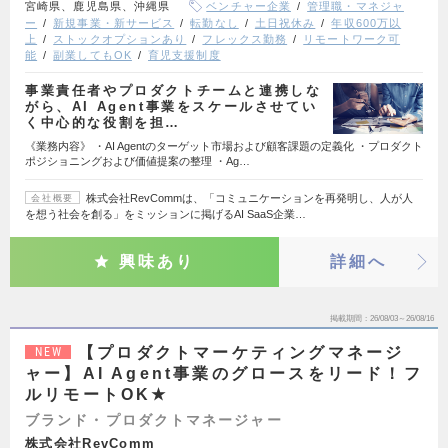
宮崎県、鹿児島県、沖縄県
ベンチャー企業
管理職・マネジャ
ー
新規事業・新サービス
転勤なし
土日祝休み
年収600万以
上
ストックオプションあり
フレックス勤務
リモートワーク可
能
副業してもOK
育児支援制度
事業責任者やプロダクトチームと連携しな
がら、AI Agent事業をスケールさせてい
く中心的な役割を担…
《業務内容》 ・AI Agentのターゲット市場および顧客課題の定義化 ・プロダクト
ポジショニングおよび価値提案の整理 ・Ag…
株式会社RevCommは、「コミュニケーションを再発明し、人が人
会社概要
を想う社会を創る」をミッションに掲げるAI SaaS企業…
興味あり
詳細へ
掲載期間
26/08/03～26/08/16
【プロダクトマーケティングマネージ
NEW
ャー】AI Agent事業のグロースをリード！フ
ルリモートOK★
ブランド・プロダクトマネージャー
株式会社RevComm