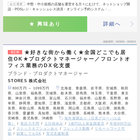
中堅・中小規模の店舗を運営する方々にむけて、ネットショップ開
会社概要
設・POSレジ・キャッシュレス決済・オンライン予約システム・…
興味あり
詳細へ
掲載期間
26/08/06～26/08/19
★好きな街から働く★全国どこでも居
NEW
住OK★プロダクトマネージャー／フロントオ
フィス業務のDX化支援
ブランド・プロダクトマネージャー
STORES 株式会社
800万円 ～ 1099万円
北海道、青森県、岩手県、宮城県、秋田
県、山形県、福島県、茨城県、栃木県、群馬県、埼玉県、千葉県、東京
都、神奈川県、新潟県、富山県、石川県、福井県、山梨県、長野県、岐
阜県、静岡県、愛知県、三重県、滋賀県、京都府、大阪府、兵庫県、奈
良県、和歌山県、鳥取県、島根県、岡山県、広島県、山口県、徳島県、
香川県、愛媛県、高知県、福岡県、佐賀県、長崎県、熊本県、大分県、
宮崎県、鹿児島県、沖縄県
海外展開あり（日系グローバル企
業）
英語力不問
土日祝休み
1億円以上資金調達済
年収600万以
上
ストックオプションあり
フレックス勤務
リモートワーク可
能
副業してもOK
育児支援制度