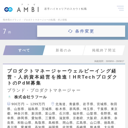
若手ハイキャリアのスカウト転職
熊本県のブランド・プロダクトマネージャーの転職・求人情報
7
条件変更
件
すべて
新着のみ
掲載終了間近
掲載期間
26/08/04～26/08/17
プロダクトマネージャーウェルビーイング経
営・人的資本経営を推進！HRTechプロダク
トのPdM募集
ブランド・プロダクトマネージャー
株式会社ラフール
900万円 ～ 1299万円
北海道、青森県、岩手県、宮城県、秋田
県、山形県、福島県、茨城県、栃木県、群馬県、埼玉県、千葉県、東京
都、神奈川県、新潟県、富山県、石川県、福井県、山梨県、長野県、岐
阜県、静岡県、愛知県、三重県、滋賀県、京都府、大阪府、兵庫県、奈
良県、和歌山県、鳥取県、島根県、岡山県、広島県、山口県、徳島県、
香川県、愛媛県、高知県、福岡県、佐賀県、長崎県、熊本県、大分県、