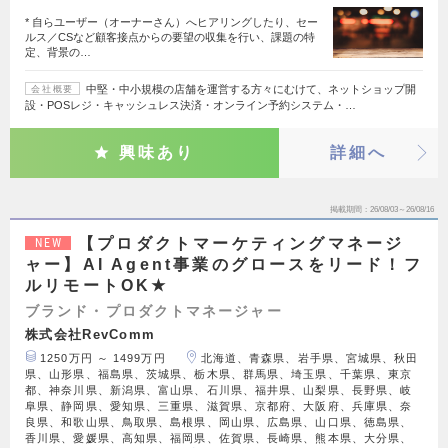
* 自らユーザー（オーナーさん）へヒアリングしたり、セー
ルス／CSなど顧客接点からの要望の収集を行い、課題の特
定、背景の…
中堅・中小規模の店舗を運営する方々にむけて、ネットショップ開
会社概要
設・POSレジ・キャッシュレス決済・オンライン予約システム・…
興味あり
詳細へ
掲載期間
26/08/03～26/08/16
【プロダクトマーケティングマネージ
NEW
ャー】AI Agent事業のグロースをリード！フ
ルリモートOK★
ブランド・プロダクトマネージャー
株式会社RevComm
1250万円 ～ 1499万円
北海道、青森県、岩手県、宮城県、秋田
県、山形県、福島県、茨城県、栃木県、群馬県、埼玉県、千葉県、東京
都、神奈川県、新潟県、富山県、石川県、福井県、山梨県、長野県、岐
阜県、静岡県、愛知県、三重県、滋賀県、京都府、大阪府、兵庫県、奈
良県、和歌山県、鳥取県、島根県、岡山県、広島県、山口県、徳島県、
香川県、愛媛県、高知県、福岡県、佐賀県、長崎県、熊本県、大分県、