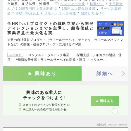
宮崎県、鹿児島県、沖縄県
ベンチャー企業
転勤なし
土日祝休
み
3,000万円以上資金調達済
1億円以上資金調達済
サービス責任
者
年収600万以上
リモートワーク可能
副業してもOK
全HRTechプロダクトの戦略立案から開発
ディレクションまでを主導し、顧客価値と
事業収益の最大化を実…
複数の自社運営プロダクト（ラフールサーベイ、テキカク、ラフールマネジメン
トなど）の開発・改善プロジェクトにおけるPdM業…
・メンタルデータ®テック事業 ┗採用支援：テキカクの開発・運
会社概要
営 ┗組織改善支援：ラフールサーベイの開発・運営 ・ソリュー…
興味あり
詳細へ
興味のある求人に
チェックをつけよう!
興味あり
スカウトのマッチング精度があがる!
その求人への合格可能性がわかる!
掲載期間
26/07/30～26/08/12