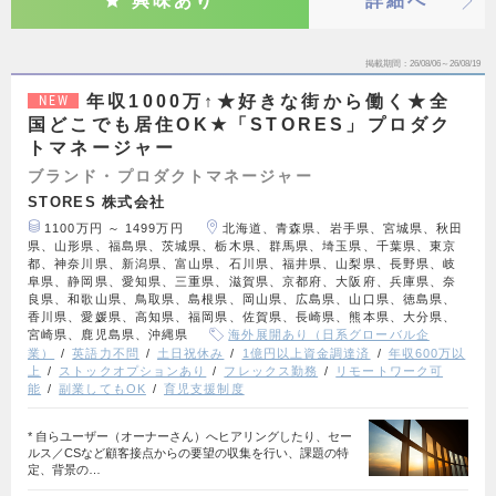
興味あり
詳細へ
掲載期間
26/08/06～26/08/19
年収1000万↑★好きな街から働く★全
NEW
国どこでも居住OK★「STORES」プロダク
トマネージャー
ブランド・プロダクトマネージャー
STORES 株式会社
1100万円 ～ 1499万円
北海道、青森県、岩手県、宮城県、秋田
県、山形県、福島県、茨城県、栃木県、群馬県、埼玉県、千葉県、東京
都、神奈川県、新潟県、富山県、石川県、福井県、山梨県、長野県、岐
阜県、静岡県、愛知県、三重県、滋賀県、京都府、大阪府、兵庫県、奈
良県、和歌山県、鳥取県、島根県、岡山県、広島県、山口県、徳島県、
香川県、愛媛県、高知県、福岡県、佐賀県、長崎県、熊本県、大分県、
宮崎県、鹿児島県、沖縄県
海外展開あり（日系グローバル企
業）
英語力不問
土日祝休み
1億円以上資金調達済
年収600万以
上
ストックオプションあり
フレックス勤務
リモートワーク可
能
副業してもOK
育児支援制度
* 自らユーザー（オーナーさん）へヒアリングしたり、セー
ルス／CSなど顧客接点からの要望の収集を行い、課題の特
定、背景の…