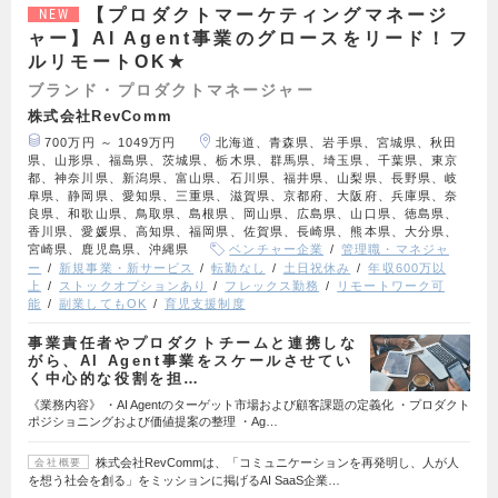
【プロダクトマーケティングマネージ
NEW
ャー】AI Agent事業のグロースをリード！フ
ルリモートOK★
ブランド・プロダクトマネージャー
株式会社RevComm
700万円 ～ 1049万円
北海道、青森県、岩手県、宮城県、秋田
県、山形県、福島県、茨城県、栃木県、群馬県、埼玉県、千葉県、東京
都、神奈川県、新潟県、富山県、石川県、福井県、山梨県、長野県、岐
阜県、静岡県、愛知県、三重県、滋賀県、京都府、大阪府、兵庫県、奈
良県、和歌山県、鳥取県、島根県、岡山県、広島県、山口県、徳島県、
香川県、愛媛県、高知県、福岡県、佐賀県、長崎県、熊本県、大分県、
宮崎県、鹿児島県、沖縄県
ベンチャー企業
管理職・マネジャ
ー
新規事業・新サービス
転勤なし
土日祝休み
年収600万以
上
ストックオプションあり
フレックス勤務
リモートワーク可
能
副業してもOK
育児支援制度
事業責任者やプロダクトチームと連携しな
がら、AI Agent事業をスケールさせてい
く中心的な役割を担…
《業務内容》 ・AI Agentのターゲット市場および顧客課題の定義化 ・プロダクト
ポジショニングおよび価値提案の整理 ・Ag…
株式会社RevCommは、「コミュニケーションを再発明し、人が人
会社概要
を想う社会を創る」をミッションに掲げるAI SaaS企業…