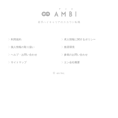
ラス求
グ・販促企画・
ロダクトマネ
ド・プロダクトマネージャーの
人TOP
商品開発系
ージャー
転職・求人情報一覧
若手ハイキャリアのスカウト転職
利用規約
求人情報に関するポリシー
個人情報の取り扱い
推奨環境
ヘルプ・お問い合わせ
参画のお問い合わせ
サイトマップ
エン会社概要
©
en Inc.