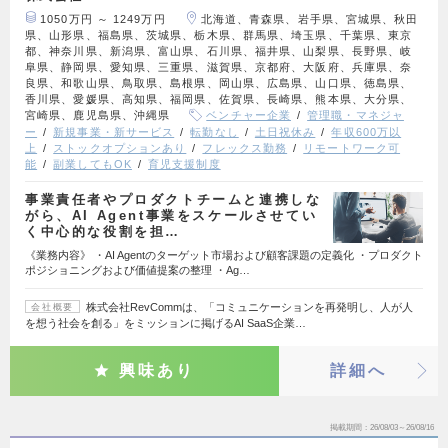
1050万円 ～ 1249万円
北海道、青森県、岩手県、宮城県、秋田
県、山形県、福島県、茨城県、栃木県、群馬県、埼玉県、千葉県、東京
都、神奈川県、新潟県、富山県、石川県、福井県、山梨県、長野県、岐
阜県、静岡県、愛知県、三重県、滋賀県、京都府、大阪府、兵庫県、奈
良県、和歌山県、鳥取県、島根県、岡山県、広島県、山口県、徳島県、
香川県、愛媛県、高知県、福岡県、佐賀県、長崎県、熊本県、大分県、
宮崎県、鹿児島県、沖縄県
ベンチャー企業
管理職・マネジャ
ー
新規事業・新サービス
転勤なし
土日祝休み
年収600万以
上
ストックオプションあり
フレックス勤務
リモートワーク可
能
副業してもOK
育児支援制度
事業責任者やプロダクトチームと連携しな
がら、AI Agent事業をスケールさせてい
く中心的な役割を担…
《業務内容》 ・AI Agentのターゲット市場および顧客課題の定義化 ・プロダクト
ポジショニングおよび価値提案の整理 ・Ag…
株式会社RevCommは、「コミュニケーションを再発明し、人が人
会社概要
を想う社会を創る」をミッションに掲げるAI SaaS企業…
興味あり
詳細へ
掲載期間
26/08/03～26/08/16