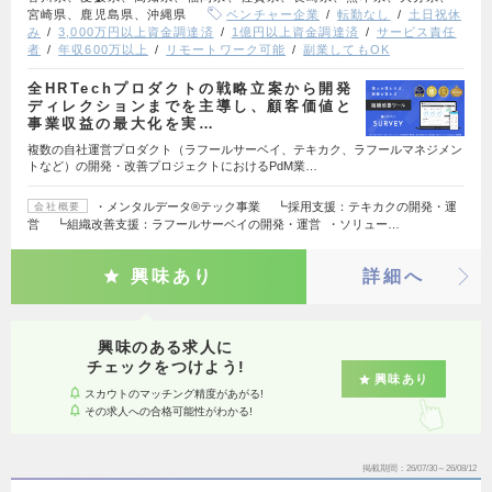
宮崎県、鹿児島県、沖縄県
ベンチャー企業
転勤なし
土日祝休
み
3,000万円以上資金調達済
1億円以上資金調達済
サービス責任
者
年収600万以上
リモートワーク可能
副業してもOK
全HRTechプロダクトの戦略立案から開発
ディレクションまでを主導し、顧客価値と
事業収益の最大化を実…
複数の自社運営プロダクト（ラフールサーベイ、テキカク、ラフールマネジメン
トなど）の開発・改善プロジェクトにおけるPdM業…
・メンタルデータ®テック事業 ┗採用支援：テキカクの開発・運
会社概要
営 ┗組織改善支援：ラフールサーベイの開発・運営 ・ソリュー…
興味あり
詳細へ
興味のある求人に
チェックをつけよう!
興味あり
スカウトのマッチング精度があがる!
その求人への合格可能性がわかる!
掲載期間
26/07/30～26/08/12