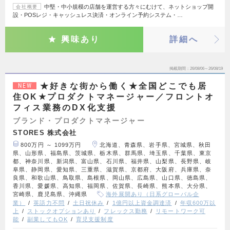
中堅・中小規模の店舗を運営する方々にむけて、ネットショップ開
会社概要
設・POSレジ・キャッシュレス決済・オンライン予約システム・…
興味あり
詳細へ
掲載期間
26/08/06～26/08/19
★好きな街から働く★全国どこでも居
NEW
住OK★プロダクトマネージャー／フロントオ
フィス業務のDX化支援
ブランド・プロダクトマネージャー
STORES 株式会社
800万円 ～ 1099万円
北海道、青森県、岩手県、宮城県、秋田
県、山形県、福島県、茨城県、栃木県、群馬県、埼玉県、千葉県、東京
都、神奈川県、新潟県、富山県、石川県、福井県、山梨県、長野県、岐
阜県、静岡県、愛知県、三重県、滋賀県、京都府、大阪府、兵庫県、奈
良県、和歌山県、鳥取県、島根県、岡山県、広島県、山口県、徳島県、
香川県、愛媛県、高知県、福岡県、佐賀県、長崎県、熊本県、大分県、
宮崎県、鹿児島県、沖縄県
海外展開あり（日系グローバル企
業）
英語力不問
土日祝休み
1億円以上資金調達済
年収600万以
上
ストックオプションあり
フレックス勤務
リモートワーク可
能
副業してもOK
育児支援制度