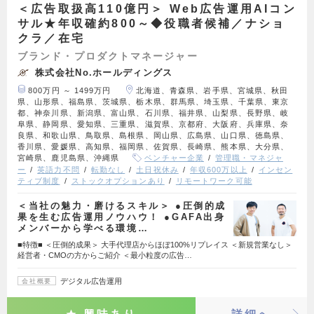
＜広告取扱高110億円＞ Web広告運用AIコン
サル★年収確約800～◆役職者候補／ナショ
クラ／在宅
ブランド・プロダクトマネージャー
株式会社No.ホールディングス
800万円 ～ 1499万円
北海道、青森県、岩手県、宮城県、秋田
県、山形県、福島県、茨城県、栃木県、群馬県、埼玉県、千葉県、東京
都、神奈川県、新潟県、富山県、石川県、福井県、山梨県、長野県、岐
阜県、静岡県、愛知県、三重県、滋賀県、京都府、大阪府、兵庫県、奈
良県、和歌山県、鳥取県、島根県、岡山県、広島県、山口県、徳島県、
香川県、愛媛県、高知県、福岡県、佐賀県、長崎県、熊本県、大分県、
宮崎県、鹿児島県、沖縄県
ベンチャー企業
管理職・マネジャ
ー
英語力不問
転勤なし
土日祝休み
年収600万以上
インセン
ティブ制度
ストックオプションあり
リモートワーク可能
＜当社の魅力・磨けるスキル＞ ●圧倒的成
果を生む広告運用ノウハウ！ ●GAFA出身
メンバーから学べる環境…
■特徴■ ＜圧倒的成果＞ 大手代理店からほぼ100%リプレイス ＜新規営業なし＞
経営者・CMOの方からご紹介 ＜最小粒度の広告…
デジタル広告運用
会社概要