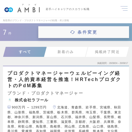
若手ハイキャリアのスカウト転職
鳥取県のブランド・プロダクトマネージャーの転職・求人情報
7
条件変更
件
すべて
新着のみ
掲載終了間近
掲載期間
26/08/04～26/08/17
プロダクトマネージャーウェルビーイング経
営・人的資本経営を推進！HRTechプロダク
トのPdM募集
ブランド・プロダクトマネージャー
株式会社ラフール
900万円 ～ 1299万円
北海道、青森県、岩手県、宮城県、秋田
県、山形県、福島県、茨城県、栃木県、群馬県、埼玉県、千葉県、東京
都、神奈川県、新潟県、富山県、石川県、福井県、山梨県、長野県、岐
阜県、静岡県、愛知県、三重県、滋賀県、京都府、大阪府、兵庫県、奈
良県、和歌山県、鳥取県、島根県、岡山県、広島県、山口県、徳島県、
香川県、愛媛県、高知県、福岡県、佐賀県、長崎県、熊本県、大分県、