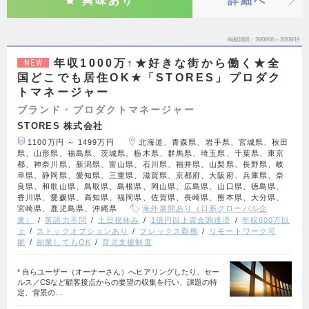
興味あり
詳細へ
掲載期間
26/08/06～26/08/19
年収1000万↑★好きな街から働く★全
NEW
国どこでも居住OK★「STORES」プロダク
トマネージャー
ブランド・プロダクトマネージャー
STORES 株式会社
1100万円 ～ 1499万円
北海道、青森県、岩手県、宮城県、秋田
県、山形県、福島県、茨城県、栃木県、群馬県、埼玉県、千葉県、東京
都、神奈川県、新潟県、富山県、石川県、福井県、山梨県、長野県、岐
阜県、静岡県、愛知県、三重県、滋賀県、京都府、大阪府、兵庫県、奈
良県、和歌山県、鳥取県、島根県、岡山県、広島県、山口県、徳島県、
香川県、愛媛県、高知県、福岡県、佐賀県、長崎県、熊本県、大分県、
宮崎県、鹿児島県、沖縄県
海外展開あり（日系グローバル企
業）
英語力不問
土日祝休み
1億円以上資金調達済
年収600万以
上
ストックオプションあり
フレックス勤務
リモートワーク可
能
副業してもOK
育児支援制度
* 自らユーザー（オーナーさん）へヒアリングしたり、セー
ルス／CSなど顧客接点からの要望の収集を行い、課題の特
定、背景の…