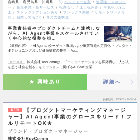
宮崎県、鹿児島県、沖縄県
ベンチャー企業
管理職・マネジャ
ー
新規事業・新サービス
転勤なし
土日祝休み
年収600万以
上
ストックオプションあり
フレックス勤務
リモートワーク可
能
副業してもOK
育児支援制度
事業責任者やプロダクトチームと連携しな
がら、AI Agent事業をスケールさせてい
く中心的な役割を担…
《業務内容》 ・AI Agentのターゲット市場および顧客課題の定義化 ・プロダクト
ポジショニングおよび価値提案の整理 ・Ag…
株式会社RevCommは、「コミュニケーションを再発明し、人が人
会社概要
を想う社会を創る」をミッションに掲げるAI SaaS企業…
興味あり
詳細へ
掲載期間
26/08/03～26/08/16
【プロダクトマーケティングマネージ
NEW
ャー】AI Agent事業のグロースをリード！フ
ルリモートOK★
ブランド・プロダクトマネージャー
株式会社RevComm