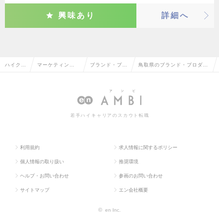
興味あり
詳細へ
ハイクラ
マーケティン
ブランド・プロ
鳥取県のブランド・プロダク
ス求人T
グ・販促企画・
ダクトマネージ
トマネージャーの転職・求人
OP
商品開発系
ャー
情報一覧
若手ハイキャリアのスカウト転職
利用規約
求人情報に関するポリシー
個人情報の取り扱い
推奨環境
ヘルプ・お問い合わせ
参画のお問い合わせ
サイトマップ
エン会社概要
©
en Inc.