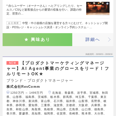
* 自らユーザー（オーナーさん）へヒアリングしたり、セー
ルス／CSなど顧客接点からの要望の収集を行い、課題の特
定、背景の…
中堅・中小規模の店舗を運営する方々にむけて、ネットショップ開
会社概要
設・POSレジ・キャッシュレス決済・オンライン予約システム・…
興味あり
詳細へ
掲載期間
26/08/03～26/08/16
【プロダクトマーケティングマネージ
NEW
ャー】AI Agent事業のグロースをリード！フ
ルリモートOK★
ブランド・プロダクトマネージャー
株式会社RevComm
1250万円 ～ 1499万円
北海道、青森県、岩手県、宮城県、秋田
県、山形県、福島県、茨城県、栃木県、群馬県、埼玉県、千葉県、東京
都、神奈川県、新潟県、富山県、石川県、福井県、山梨県、長野県、岐
阜県、静岡県、愛知県、三重県、滋賀県、京都府、大阪府、兵庫県、奈
良県、和歌山県、鳥取県、島根県、岡山県、広島県、山口県、徳島県、
香川県、愛媛県、高知県、福岡県、佐賀県、長崎県、熊本県、大分県、