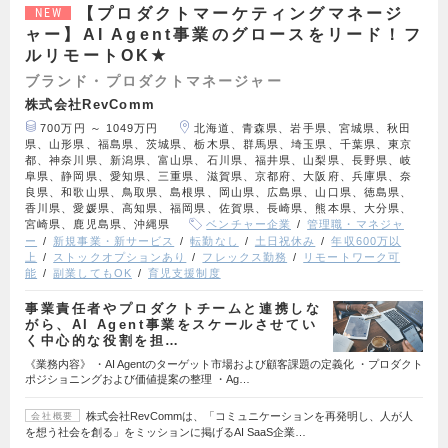
【プロダクトマーケティングマネージ
NEW
ャー】AI Agent事業のグロースをリード！フ
ルリモートOK★
ブランド・プロダクトマネージャー
株式会社RevComm
700万円 ～ 1049万円
北海道、青森県、岩手県、宮城県、秋田
県、山形県、福島県、茨城県、栃木県、群馬県、埼玉県、千葉県、東京
都、神奈川県、新潟県、富山県、石川県、福井県、山梨県、長野県、岐
阜県、静岡県、愛知県、三重県、滋賀県、京都府、大阪府、兵庫県、奈
良県、和歌山県、鳥取県、島根県、岡山県、広島県、山口県、徳島県、
香川県、愛媛県、高知県、福岡県、佐賀県、長崎県、熊本県、大分県、
宮崎県、鹿児島県、沖縄県
ベンチャー企業
管理職・マネジャ
ー
新規事業・新サービス
転勤なし
土日祝休み
年収600万以
上
ストックオプションあり
フレックス勤務
リモートワーク可
能
副業してもOK
育児支援制度
事業責任者やプロダクトチームと連携しな
がら、AI Agent事業をスケールさせてい
く中心的な役割を担…
《業務内容》 ・AI Agentのターゲット市場および顧客課題の定義化 ・プロダクト
ポジショニングおよび価値提案の整理 ・Ag…
株式会社RevCommは、「コミュニケーションを再発明し、人が人
会社概要
を想う社会を創る」をミッションに掲げるAI SaaS企業…