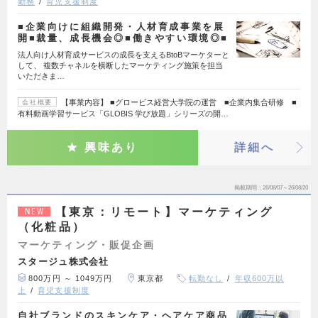
勤務
育児支援制度
■企業向けに組織開発・人材育成事業を展
開■裁量、成長機会◎■働きやすい環境◎■
法人向け人材育成サービスの成長を支えるBtoBマーケターと
して、 複数チャネルを横断したマーケティング施策を担当
いただきま…
【事業内容】 ■グロービス経営大学院の運営 ■企業内集合研修 ■
会社概要
有料動画学習サービス「GLOBIS 学び放題」シリーズの開…
興味あり
詳細へ
掲載期間
26/08/07～26/08/20
【東京：リモート】マーケティング
NEW
（化粧品）
マーケティング・販促企画
スタージュ株式会社
800万円 ～ 1049万円
東京都
転勤なし
年収600万以
上
育児支援制度
自社ブランドのスキンケア・ヘアケア商品