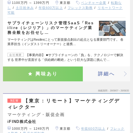
1100万円 ～ 1399万円
東京都
ベンチャー企業
転勤な
し
土日祝休み
年収600万以上
フレックス勤務
リモートワーク
可能
サプライチェーンリスク管理SaaS「Res
ilire（レジリア）」のマーケティング業
務全般をお任せし…
マーケティングはResilireにとって新規接点創出の起点となる重要部門です。 各
業界担当（インダストリーオーナー）と連携…
【事業内容】 ■サプライチェーンの「負」を、テクノロジーで解決
会社概要
する 世界中が直面する「供給網の断絶」という巨大な課題に挑んで…
興味あり
詳細へ
掲載期間
26/08/07～26/08/20
【東京：リモート】マーケティングデ
NEW
ィレクター
マーケティング・販促企画
iFIND株式会社
1000万円 ～ 1249万円
東京都
年収600万以上
フレック