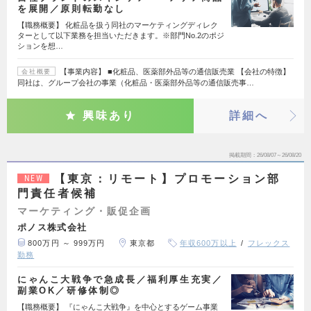
を展開／原則転勤なし
【職務概要】 化粧品を扱う同社のマーケティングディレク
ターとして以下業務を担当いただきます。※部門No.2のポジ
ションを想…
【事業内容】 ■化粧品、医薬部外品等の通信販売業 【会社の特徴】
会社概要
同社は、グループ会社の事業（化粧品・医薬部外品等の通信販売事…
興味あり
詳細へ
掲載期間
26/08/07～26/08/20
【東京：リモート】プロモーション部
NEW
門責任者候補
マーケティング・販促企画
ポノス株式会社
800万円 ～ 999万円
東京都
年収600万以上
フレックス
勤務
にゃんこ大戦争で急成長／福利厚生充実／
副業OK／研修体制◎
【職務概要】 『にゃんこ大戦争』を中心とするゲーム事業