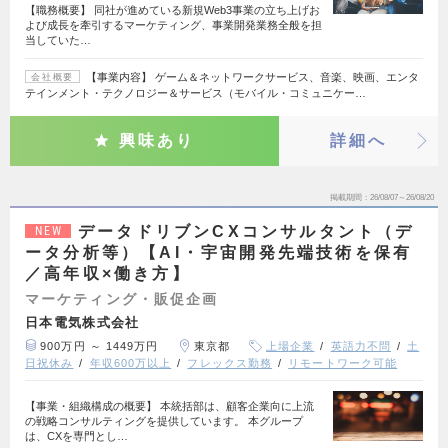
【職務概要】 同社が進めている新規Web3事業の立ち上げお
よび成長を牽引するマーケティング、事業開発業務全般を担
当していた…
【事業内容】 ゲーム＆ネットワークサービス、音楽、映画、エンタ
会社概要
テインメント・テクノロジー＆サービス（モバイル・コミュニケー…
興味あり
詳細へ
掲載期間
26/08/07～26/08/20
データドリブンCXコンサルタント（デ
NEW
ータ分析等）【AI・宇宙開発先端技術を保有
／高年収×働き方】
マーケティング・販促企画
日本電気株式会社
900万円 ～ 1449万円
東京都
上場企業
英語力不問
土
日祝休み
年収600万以上
フレックス勤務
リモートワーク可能
【事業・組織構成の概要】 本統括部は、顧客企業向に上流
の戦略コンサルティングを提供しています。 本グループ
は、CXを専門とし…