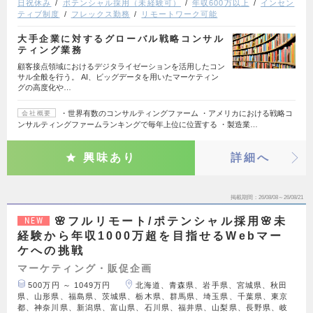
日祝休み
ポテンシャル採用（未経験可）
年収600万以上
インセン
ティブ制度
フレックス勤務
リモートワーク可能
大手企業に対するグローバル戦略コンサル
ティング業務
顧客接点領域におけるデジタライゼーションを活用したコン
サル全般を行う。 AI、ビッグデータを用いたマーケティン
グの高度化や…
・世界有数のコンサルティングファーム ・アメリカにおける戦略コ
会社概要
ンサルティングファームランキングで毎年上位に位置する ・製造業…
興味あり
詳細へ
掲載期間
26/08/08～26/08/21
🌸フルリモート/ポテンシャル採用🌸未
NEW
経験から年収1000万超を目指せるWebマー
ケへの挑戦
マーケティング・販促企画
500万円 ～ 1049万円
北海道、青森県、岩手県、宮城県、秋田
県、山形県、福島県、茨城県、栃木県、群馬県、埼玉県、千葉県、東京
都、神奈川県、新潟県、富山県、石川県、福井県、山梨県、長野県、岐