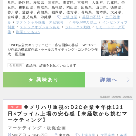
阜県、静岡県、愛知県、三重県、滋賀県、京都府、大阪府、兵庫県、奈
良県、和歌山県、鳥取県、島根県、岡山県、広島県、山口県、徳島県、
香川県、愛媛県、高知県、福岡県、佐賀県、長崎県、熊本県、大分県、
宮崎県、鹿児島県、沖縄県
上場企業
英語力不問
土日祝休
み
ポテンシャル採用（未経験可）
年収600万以上
インセンティブ
制度
ストックオプションあり
フレックス勤務
リモートワーク可
能
副業してもOK
・WEB広告のキャッチコピー・広告画像の作成 ・WEBペー
ジ作成の構成案作成・セールスライティング・コンテンツ作
成 ・配信後…
面談時、詳細をお伝えいたします
会社概要
興味あり
詳細へ
掲載期間
26/08/08～26/08/21
🔶メリハリ重視のD2C企業🔶年休131
NEW
日×プライム上場の安心感【未経験から挑むマ
ーケティング】
マーケティング・販促企画
500万円 ～ 1049万円
東京都
上場企業
大手企業
英語