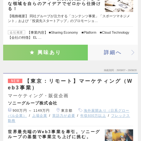
な領域を自らのアイデアでゼロから仕掛け
る！
【職務概要】 同社グループが注力する「コンテンツ事業」「スポーツマネジメ
ント」および「投資先スタートアップ」のプロモーショ…
【事業内容】 ■Sharing Economy ■Platform ■Cloud Technology
会社概要
【会社の特徴】 EL …
興味あり
詳細へ
掲載期間
26/08/07～26/08/20
【東京：リモート】マーケティング（W
NEW
eb3事業）
マーケティング・販促企画
ソニーグループ株式会社
900万円 ～ 1149万円
東京都
海外展開あり（日系グロー
バル企業）
上場企業
英語力が必要
年収600万以上
フレックス
勤務
世界最先端のWeb3事業を牽引。ソニーグ
ループの基盤で事業立ち上げに挑む。