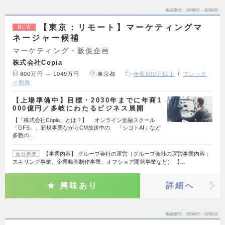
掲載期間
26/08/07～26/08/20
【東京：リモート】マーケティングマ
NEW
ネージャー候補
マーケティング・販促企画
株式会社Copia
800万円 ～ 1049万円
東京都
年収600万以上
フレック
ス勤務
【上場準備中】目標・2030年までに年商1
000億円／多岐にわたるビジネス展開
【「株式会社Copia」とは？】 オンライン金融スクール
「GFS」、新規事業ながらCM放送中の 「シゴトAI」など
多数の…
【事業内容】 グループ会社の運営（グループ会社の運営事業内容：
会社概要
スキリング事業、企業動画制作事業、オフショア開発事業など） 【…
興味あり
詳細へ
掲載期間
26/08/07～26/08/20