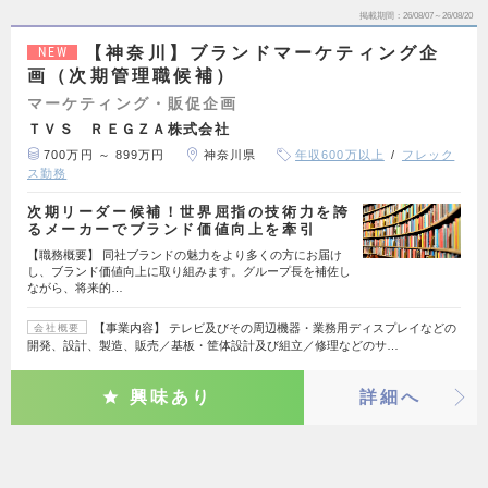
掲載期間
26/08/07～26/08/20
【神奈川】ブランドマーケティング企
NEW
画（次期管理職候補）
マーケティング・販促企画
ＴＶＳ ＲＥＧＺＡ株式会社
700万円 ～ 899万円
神奈川県
年収600万以上
フレック
ス勤務
次期リーダー候補！世界屈指の技術力を誇
るメーカーでブランド価値向上を牽引
【職務概要】 同社ブランドの魅力をより多くの方にお届け
し、ブランド価値向上に取り組みます。グループ長を補佐し
ながら、将来的…
【事業内容】 テレビ及びその周辺機器・業務用ディスプレイなどの
会社概要
開発、設計、製造、販売／基板・筐体設計及び組立／修理などのサ…
興味あり
詳細へ