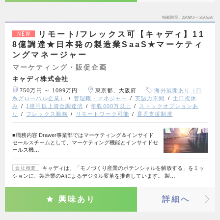
掲載期間
26/08/07～26/08/20
リモート/フレックス可【キャディ】11
NEW
8億調達★日本発の製造業SaaS★マーケティ
ングマネージャー
マーケティング・販促企画
キャディ株式会社
750万円 ～ 1099万円
東京都、大阪府
海外展開あり（日
系グローバル企業）
管理職・マネジャー
英語力不問
土日祝休
み
1億円以上資金調達済
年収600万以上
ストックオプションあ
り
フレックス勤務
リモートワーク可能
育児支援制度
■職務内容 Drawer事業部ではマーケティング＆インサイド
セールスチームとして、マーケティング機能とインサイドセ
ールス機…
キャディは、「モノづくり産業のポテンシャルを解放する」をミッ
会社概要
ションに、製造業のAIによるデジタル変革を推進しています。 製…
興味あり
詳細へ