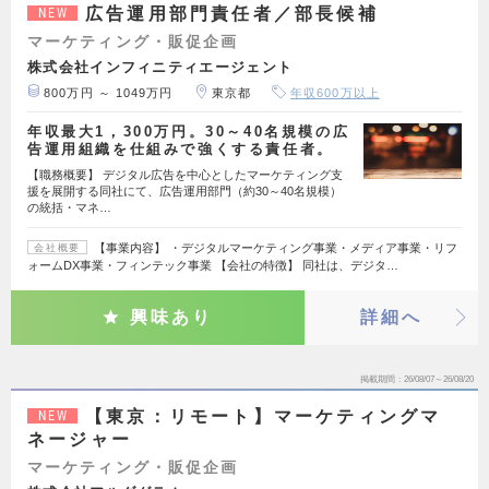
広告運用部門責任者／部長候補
NEW
マーケティング・販促企画
株式会社インフィニティエージェント
800万円 ～ 1049万円
東京都
年収600万以上
年収最大1，300万円。30～40名規模の広
告運用組織を仕組みで強くする責任者。
【職務概要】 デジタル広告を中心としたマーケティング支
援を展開する同社にて、広告運用部門（約30～40名規模）
の統括・マネ…
【事業内容】 ・デジタルマーケティング事業・メディア事業・リフ
会社概要
ォームDX事業・フィンテック事業 【会社の特徴】 同社は、デジタ…
興味あり
詳細へ
掲載期間
26/08/07～26/08/20
【東京：リモート】マーケティングマ
NEW
ネージャー
マーケティング・販促企画