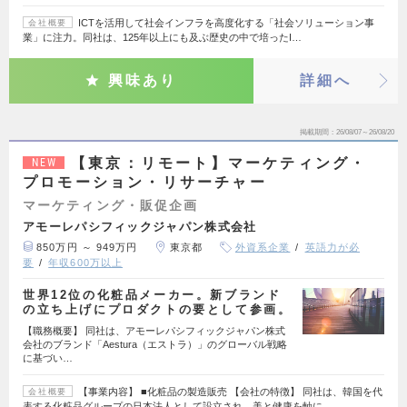
ICTを活用して社会インフラを高度化する「社会ソリューション事
会社概要
業」に注力。同社は、125年以上にも及ぶ歴史の中で培ったI…
興味あり
詳細へ
掲載期間
26/08/07～26/08/20
【東京：リモート】マーケティング・
NEW
プロモーション・リサーチャー
マーケティング・販促企画
アモーレパシフィックジャパン株式会社
850万円 ～ 949万円
東京都
外資系企業
英語力が必
要
年収600万以上
世界12位の化粧品メーカー。新ブランド
の立ち上げにプロダクトの要として参画。
【職務概要】 同社は、アモーレパシフィックジャパン株式
会社のブランド「Aestura（エストラ）」のグローバル戦略
に基づい…
【事業内容】 ■化粧品の製造販売 【会社の特徴】 同社は、韓国を代
会社概要
表する化粧品グループの日本法人として設立され、美と健康を軸に…