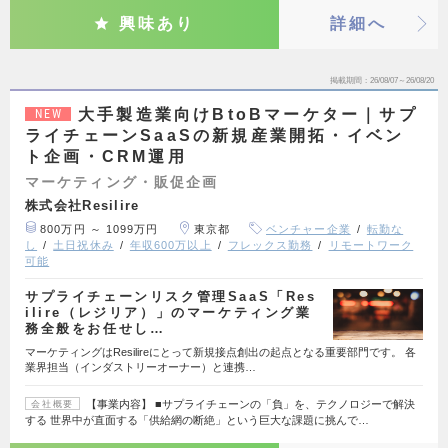
興味あり
詳細へ
掲載期間
26/08/07～26/08/20
大手製造業向けBtoBマーケター｜サプ
NEW
ライチェーンSaaSの新規産業開拓・イベン
ト企画・CRM運用
マーケティング・販促企画
株式会社Resilire
800万円 ～ 1099万円
東京都
ベンチャー企業
転勤な
し
土日祝休み
年収600万以上
フレックス勤務
リモートワーク
可能
サプライチェーンリスク管理SaaS「Res
ilire（レジリア）」のマーケティング業
務全般をお任せし…
マーケティングはResilireにとって新規接点創出の起点となる重要部門です。 各
業界担当（インダストリーオーナー）と連携…
【事業内容】 ■サプライチェーンの「負」を、テクノロジーで解決
会社概要
する 世界中が直面する「供給網の断絶」という巨大な課題に挑んで…