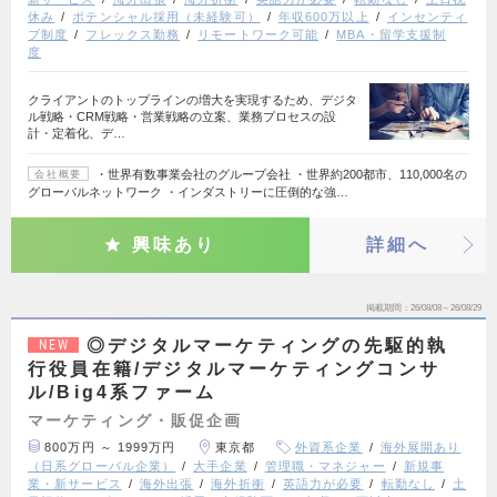
休み
ポテンシャル採用（未経験可）
年収600万以上
インセンティ
ブ制度
フレックス勤務
リモートワーク可能
MBA・留学支援制
度
クライアントのトップラインの増大を実現するため、デジタ
ル戦略・CRM戦略・営業戦略の立案、業務プロセスの設
計・定着化、デ…
・世界有数事業会社のグループ会社 ・世界約200都市、110,000名の
会社概要
グローバルネットワーク ・インダストリーに圧倒的な強…
興味あり
詳細へ
掲載期間
26/08/08～26/08/29
◎デジタルマーケティングの先駆的執
NEW
行役員在籍/デジタルマーケティングコンサ
ル/Big4系ファーム
マーケティング・販促企画
800万円 ～ 1999万円
東京都
外資系企業
海外展開あり
（日系グローバル企業）
大手企業
管理職・マネジャー
新規事
業・新サービス
海外出張
海外折衝
英語力が必要
転勤なし
土