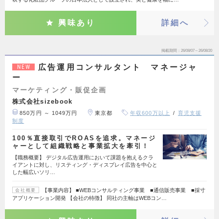
興味あり
詳細へ
掲載期間
26/08/07～26/08/20
広告運用コンサルタント マネージャ
NEW
ー
マーケティング・販促企画
株式会社sizebook
850万円 ～ 1049万円
東京都
年収600万以上
育児支援
制度
100％直接取引でROASを追求。マネージ
ャーとして組織戦略と事業拡大を牽引！
【職務概要】 デジタル広告運用において課題を抱えるクラ
イアントに対し、リスティング・ディスプレイ広告を中心と
した幅広いソリ…
【事業内容】 ■WEBコンサルティング事業 ■通信販売事業 ■採寸
会社概要
アプリケーション開発 【会社の特徴】 同社の主軸はWEBコン…