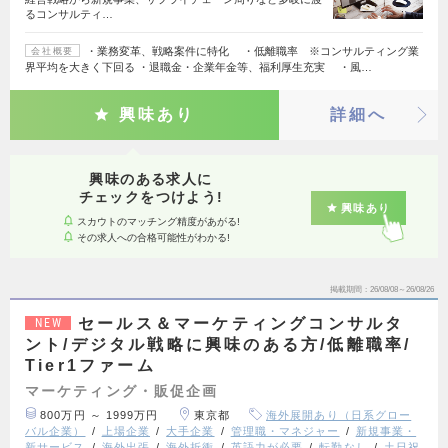
るコンサルティ…
・業務変革、戦略案件に特化 ・低離職率 ※コンサルティング業
会社概要
界平均を大きく下回る ・退職金・企業年金等、福利厚生充実 ・風…
興味あり
詳細へ
興味のある求人に
チェックをつけよう!
興味あり
スカウトのマッチング精度があがる!
その求人への合格可能性がわかる!
掲載期間
26/08/08～26/08/26
セールス＆マーケティングコンサルタ
NEW
ント/デジタル戦略に興味のある方/低離職率/
Tier1ファーム
マーケティング・販促企画
800万円 ～ 1999万円
東京都
海外展開あり（日系グロー
バル企業）
上場企業
大手企業
管理職・マネジャー
新規事業・
新サービス
海外出張
海外折衝
英語力が必要
転勤なし
土日祝