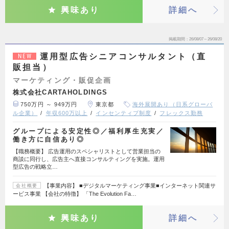
興味あり
詳細へ
掲載期間
26/08/07～26/08/20
運用型広告シニアコンサルタント（直
NEW
販担当）
マーケティング・販促企画
株式会社CARTAHOLDINGS
750万円 ～ 949万円
東京都
海外展開あり（日系グローバ
ル企業）
年収600万以上
インセンティブ制度
フレックス勤務
グループによる安定性◎／福利厚生充実／
働き方に自信あり◎
【職務概要】 広告運用のスペシャリストとして営業担当の
商談に同行し、広告主へ直接コンサルティングを実施。運用
型広告の戦略立…
【事業内容】 ■デジタルマーケティング事業■インターネット関連サ
会社概要
ービス事業 【会社の特徴】 「The Evolution Fa…
興味あり
詳細へ