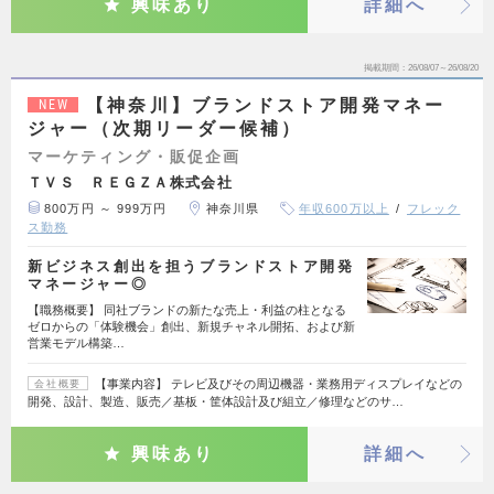
興味あり
詳細へ
掲載期間
26/08/07～26/08/20
【神奈川】ブランドストア開発マネー
NEW
ジャー（次期リーダー候補）
マーケティング・販促企画
ＴＶＳ ＲＥＧＺＡ株式会社
800万円 ～ 999万円
神奈川県
年収600万以上
フレック
ス勤務
新ビジネス創出を担うブランドストア開発
マネージャー◎
【職務概要】 同社ブランドの新たな売上・利益の柱となる
ゼロからの「体験機会」創出、新規チャネル開拓、および新
営業モデル構築…
【事業内容】 テレビ及びその周辺機器・業務用ディスプレイなどの
会社概要
開発、設計、製造、販売／基板・筐体設計及び組立／修理などのサ…
興味あり
詳細へ