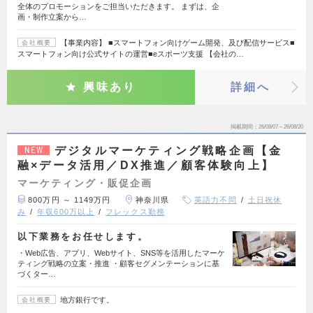
全体のプロモーションをご担当いただきます。 まずは、企
画・制作立案から…
【事業内容】 ■スマートフォン向けゲーム開発、及び配信サービス■
会社概要
スマートフォン向け公式サイトの運営■eスポーツ支援 【会社の…
興味あり
詳細へ
掲載期間
26/08/07～26/08/20
デジタルマーケティング戦略企画【金
NEW
融×データ活用／DX推進／顧客体験向上】
マーケティング・販促企画
800万円 ～ 1149万円
神奈川県
英語力不問
土日祝休
み
年収600万以上
フレックス勤務
以下業務をお任せします。
・Web広告、アプリ、Webサイト、SNS等を活用したマーケ
ティング戦略の立案・推進 ・顧客セグメンテーションに基
づくター…
地方銀行です。
会社概要