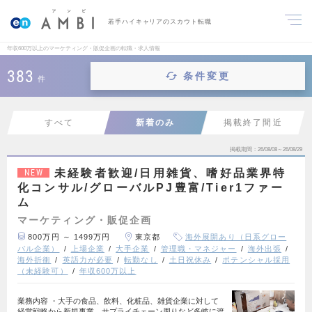
若手ハイキャリアのスカウト転職
年収600万以上のマーケティング・販促企画の転職・求人情報
383
条件変更
件
すべて
新着のみ
掲載終了間近
掲載期間
26/08/08～26/08/29
未経験者歓迎/日用雑貨、嗜好品業界特
NEW
化コンサル/グローバルPJ豊富/Tier1ファー
ム
マーケティング・販促企画
800万円 ～ 1499万円
東京都
海外展開あり（日系グロー
バル企業）
上場企業
大手企業
管理職・マネジャー
海外出張
海外折衝
英語力が必要
転勤なし
土日祝休み
ポテンシャル採用
（未経験可）
年収600万以上
業務内容 ・大手の食品、飲料、化粧品、雑貨企業に対して
経営戦略から新規事業、サプライチェーン周りなど多岐に渡