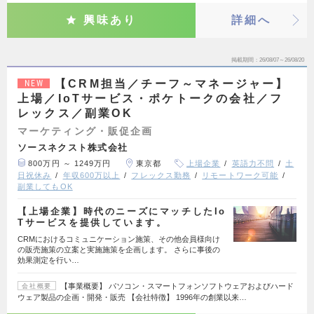
興味あり
詳細へ
掲載期間
26/08/07～26/08/20
【CRM担当／チーフ～マネージャー】
NEW
上場／IoTサービス・ポケトークの会社／フ
レックス／副業OK
マーケティング・販促企画
ソースネクスト株式会社
800万円 ～ 1249万円
東京都
上場企業
英語力不問
土
日祝休み
年収600万以上
フレックス勤務
リモートワーク可能
副業してもOK
【上場企業】時代のニーズにマッチしたIo
Tサービスを提供しています。
CRMにおけるコミュニケーション施策、その他会員様向け
の販売施策の立案と実施施策を企画します。 さらに事後の
効果測定を行い…
【事業概要】 パソコン・スマートフォンソフトウェアおよびハード
会社概要
ウェア製品の企画・開発・販売 【会社特徴】 1996年の創業以来…