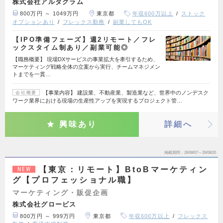
株式会社アルダグラム
800万円 ～ 1049万円
東京都
年収600万以上
ストック
オプションあり
フレックス勤務
副業してもOK
【IPO準備フェーズ】週2リモート／フレ
ックスタイム制あり／副業可能◎
【職務概要】 現場DXサービスの事業拡大を牽引するため、
マーケティング戦略全体の立案から実行、チームマネジメン
トまでを一貫…
【事業内容】 建設業、不動産業、製造業など、世界中のノンデスク
会社概要
ワーク業界における現場の生産性アップを実現するプロジェクト管…
興味あり
詳細へ
掲載期間
26/08/07～26/08/20
【東京：リモート】BtoBマーケティン
NEW
グ【プロフェッショナル職】
マーケティング・販促企画
株式会社グロービス
800万円 ～ 999万円
東京都
年収600万以上
フレックス