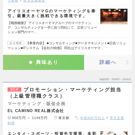
ス勤務
育児支援制度
アイリスオーヤマGのマーケティングを牽
引。裁量大きく挑戦できる環境です。
【職務概要】 アイリスオーヤマグループのマーケティン
グ・コンサルティングを一手に担う同社にて、広告ソリュー
ション部門のマー…
【事業内容】 ■コンサルティング■データマネジメント■広告ソリュ
会社概要
ーション■ITシステム 【会社の特徴】 同社はアイリスオーヤマ…
興味あり
詳細へ
掲載期間
26/08/07～26/08/20
プロモーション・マーケティング担当
NEW
（上級管理職クラス）
マーケティング・販促企画
EL CAMINO REAL株式会社
900万円 ～ 1149万円
東京都
年収600万以上
育児支援
制度
エンタメ・スポーツ・投資先支援等、多彩