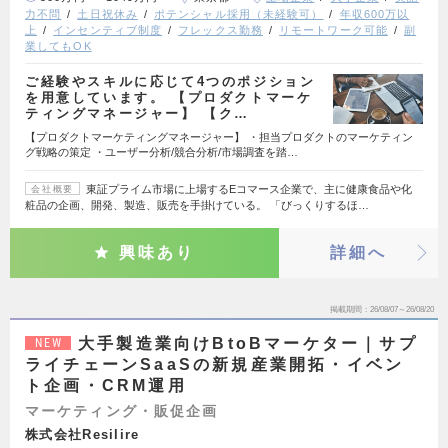
力不問
土日祝休み
ポテンシャル採用（未経験可）
年収600万以
上
インセンティブ制度
フレックス勤務
リモートワーク可能
副
業してもOK
ご経験やスキルに応じて4つのポジション
を用意しています。 【プロダクトマーケ
ティングマネージャー】 【ク…
【プロダクトマーケティングマネージャー】 ・担当プロダクトのマーケティン
グ戦略の策定 ・ユーザー分析/競合分析/市場調査を踏…
東証プライム市場に上場するEコマース企業で、主に健康食品や化
会社概要
粧品の企画、開発、製造、販売を手掛けている。 「びっくりするほ…
興味あり
詳細へ
掲載期間
26/08/07～26/08/20
大手製造業向けBtoBマーケター｜サプ
NEW
ライチェーンSaaSの新規産業開拓・イベン
ト企画・CRM運用
マーケティング・販促企画
株式会社Resilire