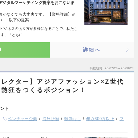
デジタルマーケティング提案をおこないま
験がなくても大丈夫です。 【業務詳細】※
＞ ・以下の提案…
ビジネスのあり方が多様になることで、私たち
ます。「ともに…
り
詳細へ
掲載期間
26/07/26～26/08/24
レクター】アジアファッション×Z世代
、熱狂をつくるポジション！
ント
ベンチャー企業
海外折衝
転勤なし
年収600万以上
フ