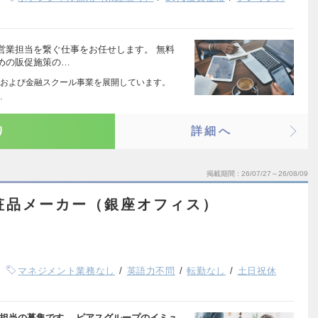
営業担当を繋ぐ仕事をお任せします。 無料
めの販促施策の…
および金融スクール事業を展開しています。
…
り
詳細へ
掲載期間
26/07/27～26/08/09
粧品メーカー（銀座オフィス）
マネジメント業務なし
英語力不問
転勤なし
土日祝休
担当の募集です。 ピアスグループのイミュ