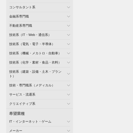
コンサルタント系
金融系専門職
不動産系専門職
技術系（IT・Web・通信系）
技術系（電気・電子・半導体）
技術系（機械・メカトロ・自動車）
技術系（化学・素材・食品・衣料）
技術系（建築・設備・土木・プラン
ト）
技術・専門職系（メディカル）
サービス・流通系
クリエイティブ系
希望業種
IT・インターネット・ゲーム
メーカー