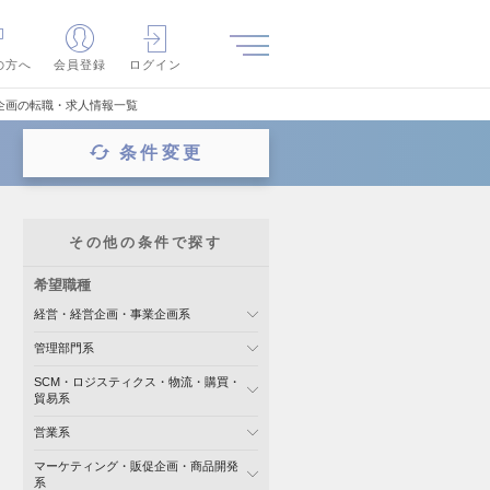
の方へ
会員登録
ログイン
企画の転職・求人情報一覧
条件変更
その他の条件で探す
希望職種
経営・経営企画・事業企画系
管理部門系
SCM・ロジスティクス・物流・購買・
貿易系
営業系
マーケティング・販促企画・商品開発
系