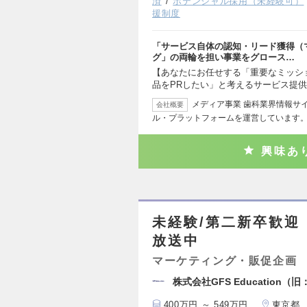
済
ポテンシャル採用（未経験可）
援制度
「サービス自体の認知・リード獲得（
グ」の両輪を担い事業をグロース…
【あなたにお任せする「重要なミッシ
品をPRしたい」と考えるサービス提供
メディア事業 歯科業界情報サイト
会社概要
ル・プラットフォームを運営しています
興味あ
未経験/第二新卒歓迎
放送中
マーケティング・販促企画
株式会社GFS Education（旧：株
400万円 ～ 549万円
東京都