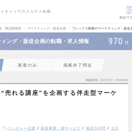
ハイキャリアのスカウト転職
初めて
画・商品開発系
マーケティング・販促企画
フレックス勤務のマーケティング・販促
970
ティング・販促企画の転職・求人情報
件
新着のみ
掲載終了間近
掲載期間
26/07/27～26/08/09
“売れる講座”を企画する伴走型マーケ
ベンチャー企業
新規事業・新サービス
英語力不問
土日