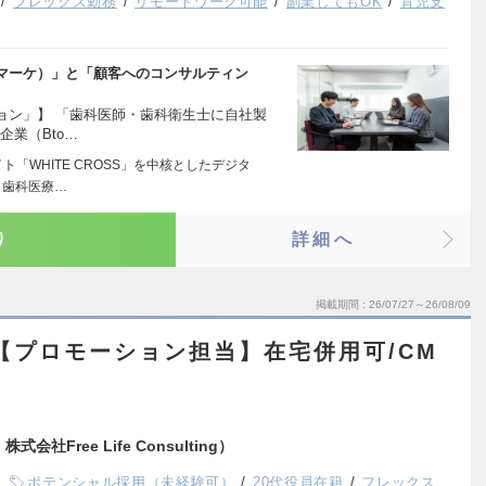
フレックス勤務
リモートワーク可能
副業してもOK
育児支
マーケ）」と「顧客へのコンサルティン
ョン」】 「歯科医師・歯科衛生士に自社製
企業（Bto…
「WHITE CROSS」を中核としたデジタ
。歯科医療…
り
詳細へ
掲載期間
26/07/27～26/08/09
【プロモーション担当】在宅併用可/CM
式会社Free Life Consulting）
ポテンシャル採用（未経験可）
20代役員在籍
フレックス