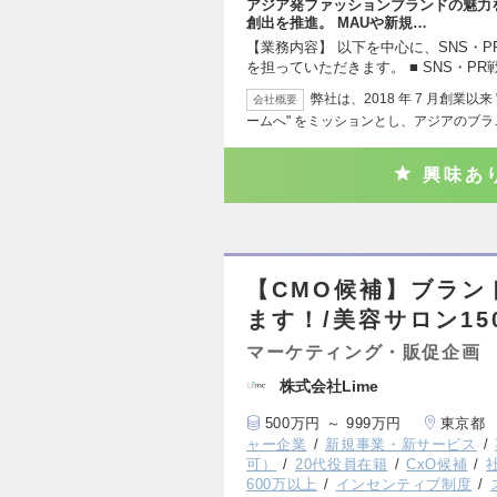
アジア発ファッションブランドの魅力を
創出を推進。 MAUや新規…
【業務内容】 以下を中心に、SNS・
を担っていただきます。 ■ SNS・PR
弊社は、2018 年 7 月創業
会社概要
ームへ" をミッションとし、アジアのブラ
興味あ
【CMO候補】ブラン
ます！/美容サロン15
マーケティング・販促企画
株式会社Lime
500万円 ～ 999万円
東京都
ャー企業
新規事業・新サービス
可）
20代役員在籍
CxO候補
600万以上
インセンティブ制度