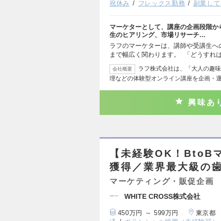
祝休み
フレックス勤務
副業して
マーケターとして、講座の企画段階か
生のヒアリング、市場リサーチ…
ラフのマーケターは、講師や受講生へ
まで幅広く関わります。 「どうすれ
ラフ株式会社は、「大人の趣味
会社概要
理などの体験型オンライン講座を企画・
興味あ
【未経験OK！Bto
獲得／業界最大級の
マーケティング・販促企画
WHITE CROSS株式会社
450万円 ～ 599万円
東京都