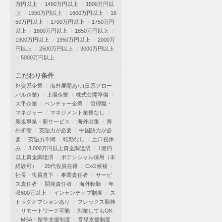
万円以上
1450万円以上
1500万円以
上
1550万円以上
1600万円以上
16
50万円以上
1700万円以上
1750万円
以上
1800万円以上
1850万円以上
1900万円以上
1950万円以上
2000万
円以上
2500万円以上
3000万円以上
5000万円以上
こだわり条件
外資系企業
海外展開あり(日系グロー
バル企業)
上場企業
株式公開準備
大手企業
ベンチャー企業
管理職・
マネジャー
マネジメント業務なし
新規事業・新サービス
海外出張
海
外折衝
英語力が必要
中国語力が必
要
英語力不問
転勤なし
土日祝休
み
3,000万円以上資金調達済
1億円
以上資金調達済
ポテンシャル採用（未
経験可）
20代役員在籍
CxO候補
社長・役員直下
事業責任者
サービ
ス責任者
開発責任者
海外転勤
年
収600万以上
インセンティブ制度
ス
トックオプションあり
フレックス勤務
リモートワーク可能
副業してもOK
MBA・留学支援制度
育児支援制度