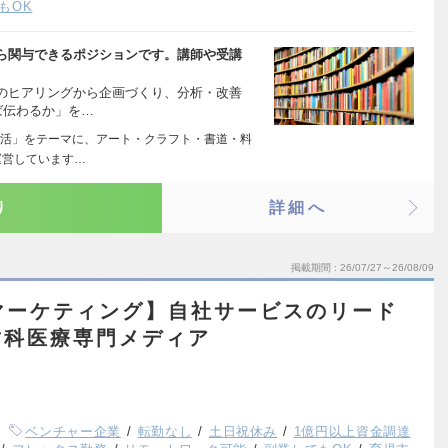
もOK
ら関与できるポジションです。講師や受講
のヒアリングから企画づくり、分析・改善
ば伝わるか」を…
活」をテーマに、アート・クラフト・書道・料
運営しています…
り
詳細へ
掲載期間
26/07/27～26/08/09
Bマーケティング】自社サービスのリード
歯科医療専門メディア
ベンチャー企業
転勤なし
土日祝休み
1億円以上資金調達