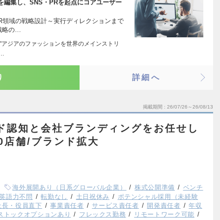
編集し、SNS・PRを起点にコアユーザー
PR領域の戦略設計～実行ディレクションまで
戦略の…
以来 "アジアのファッションを世界のメインストリ
…
り
詳細へ
掲載期間
26/07/26～26/08/13
ド認知と会社ブランディングをお任せし
0店舗/ブランド拡大
海外展開あり（日系グローバル企業）
株式公開準備
ベンチ
英語力不問
転勤なし
土日祝休み
ポテンシャル採用（未経験
社長・役員直下
事業責任者
サービス責任者
開発責任者
年収
ストックオプションあり
フレックス勤務
リモートワーク可能