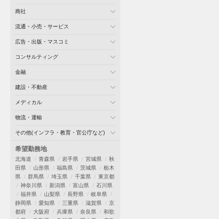
商社
流通・小売・サービス
広告・出版・マスコミ
コンサルティング
金融
建設・不動産
メディカル
物流・運輸
その他(インフラ・教育・官公庁など)
希望勤務地
北海道
青森県
岩手県
宮城県
秋
田県
山形県
福島県
茨城県
栃木
県
群馬県
埼玉県
千葉県
東京都
神奈川県
新潟県
富山県
石川県
福井県
山梨県
長野県
岐阜県
静岡県
愛知県
三重県
滋賀県
京
都府
大阪府
兵庫県
奈良県
和歌