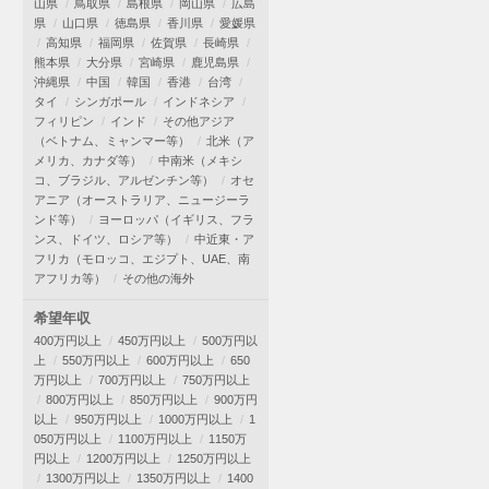
山県
鳥取県
島根県
岡山県
広島
県
山口県
徳島県
香川県
愛媛県
高知県
福岡県
佐賀県
長崎県
熊本県
大分県
宮崎県
鹿児島県
沖縄県
中国
韓国
香港
台湾
タイ
シンガポール
インドネシア
フィリピン
インド
その他アジア
（ベトナム、ミャンマー等）
北米（ア
メリカ、カナダ等）
中南米（メキシ
コ、ブラジル、アルゼンチン等）
オセ
アニア（オーストラリア、ニュージーラ
ンド等）
ヨーロッパ（イギリス、フラ
ンス、ドイツ、ロシア等）
中近東・ア
フリカ（モロッコ、エジプト、UAE、南
アフリカ等）
その他の海外
希望年収
400万円以上
450万円以上
500万円以
上
550万円以上
600万円以上
650
万円以上
700万円以上
750万円以上
800万円以上
850万円以上
900万円
以上
950万円以上
1000万円以上
1
050万円以上
1100万円以上
1150万
円以上
1200万円以上
1250万円以上
1300万円以上
1350万円以上
1400