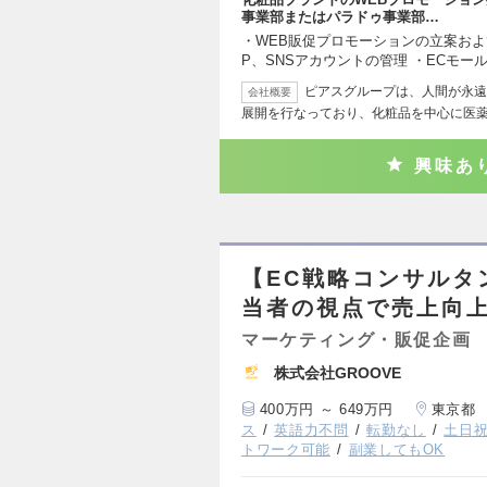
事業部またはパラドゥ事業部…
・WEB販促プロモーションの立案およ
P、SNSアカウントの管理 ・ECモー
ピアスグループは、人間が永遠
会社概要
展開を行なっており、化粧品を中心に医
興味あ
【EC戦略コンサルタ
当者の視点で売上向
マーケティング・販促企画
株式会社GROOVE
400万円 ～ 649万円
東京都
ス
英語力不問
転勤なし
土日
トワーク可能
副業してもOK