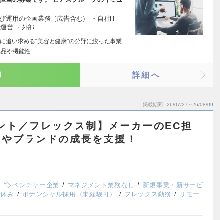
び運用の企画業務（広告含む） ・自社H
ル運営 ・外部…
に追い求める“美容と健康”の分野に絞った事業
薬品や機能性…
り
詳細へ
掲載期間
26/07/27～26/08/09
ント／フレックス制】メーカーのEC担
上やブランドの成長を支援！
ベンチャー企業
マネジメント業務なし
新規事業・新サービ
祝休み
ポテンシャル採用（未経験可）
フレックス勤務
リモー