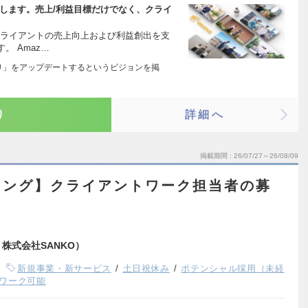
進します。売上/利益目標だけでなく、クライ
クライアントの売上向上および利益創出を支
。 Amaz…
くり」をアップデートするというビジョンを掲
り
詳細へ
掲載期間
26/07/27～26/08/09
ィング】クライアントワーク担当者の募
：株式会社SANKO）
新規事業・新サービス
土日祝休み
ポテンシャル採用（未経
ワーク可能