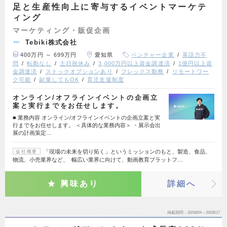
足と生産性向上に寄与するイベントマーケテ
ィング
マーケティング・販促企画
Tebiki株式会社
400万円 ～ 699万円
愛知県
ベンチャー企業
英語力不
問
転勤なし
土日祝休み
3,000万円以上資金調達済
1億円以上資
金調達済
ストックオプションあり
フレックス勤務
リモートワー
ク可能
副業してもOK
育児支援制度
オンライン/オフラインイベントの企画立
案と実行までをお任せします。
■ 業務内容 オンライン/オフラインイベントの企画立案と実
行までをお任せします。 ＜具体的な業務内容＞ ・展示会出
展の計画策定…
「現場の未来を切り拓く」というミッションのもと、製造、食品、
会社概要
物流、小売業界など、 幅広い業界に向けて、動画教育プラットフ…
興味あり
詳細へ
掲載期間
26/08/04～26/08/17