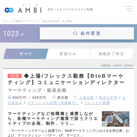
若手ハイキャリアのスカウト転職
フレックス勤務のマーケティング・販促企画の転職・求人情報
1023
条件変更
件
すべて
新着のみ
掲載終了間近
掲載期間
26/08/07～26/08/20
◆上場/フレックス勤務【BtoBマーケ
NEW
ティング】コミュニケーションディレクター
マーケティング・販促企画
400万円 ～ 649万円
東京都
上場企業
英語力不問
土
日祝休み
ポテンシャル採用（未経験可）
フレックス勤務
マーケティングなど他職種と連携しなが
ら、各種マーケティング施策で扱うクリエ
イティブの企画、制作、リリ…
・マーケティングチームと協働での、BtoBマーケティングにおける企画立案、お
よび、ディレクション ・バナー、LP、サービス…