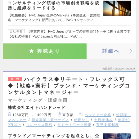
コンサルティング領域の市場創出戦略を統
括し組織をリードする
【職務概要】 PwC Japan全体のMarkets（事業企画・営業推
進・マーケティング）部門において、PwCコンサルティ…
【事業内容】 PwC Japanグループの管理部門を一手に担う企業です
会社概要
【会社の特徴】 PwC Japan合同会社は、PwC …
興味あり
詳細へ
掲載期間
26/08/06～26/08/19
ハイクラス◆リモート・フレックス可
NEW
◆【戦略×実行】ブランド・マーケティングコ
ンサルタントマネージャー
マーケティング・販促企画
株式会社エイトハンドレッド
1250万円 ～ 1499万円
東京都
ベンチャー企業
管理職・
マネジャー
新規事業・新サービス
転勤なし
土日祝休み
年収60
0万以上
フレックス勤務
リモートワーク可能
育児支援制度
ブランド／マーケティングを起点とし、企