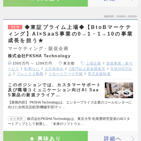
掲載期間
26/08/06～26/08/19
◆東証プライム上場◆【BtoBマーケテ
NEW
ィング】AI×SaaS事業の0→1・1→10の事業
成長を担う★
マーケティング・販促企画
株式会社PKSHA Technology
1000万円 ～ 1299万円
東京都
上場企業
新規事業・新サ
ービス
転勤なし
土日祝休み
1億円以上資金調達済
年収600万以
上
フレックス勤務
リモートワーク可能
育児支援制度
このポジションでは、カスタマーサポート
及び職場コミュニケーション向けAI Saa
S製品の新規クライア…
【業務内容】 PKSHA Technologyは、エンタープライズ企業のコールセンターに
向けた自然言語処理/機械学習/ディ…
株式会社PKSHA Technologyは、東京大学 松尾豊研究室発のAIスタ
会社概要
ートアップとして創業し、「未来のソフトウエ…
興味あり
詳細へ