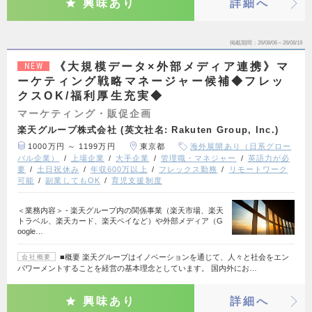
興味あり
詳細へ
掲載期間
26/08/06～26/08/19
《大規模データ×外部メディア連携》マ
NEW
ーケティング戦略マネージャー候補◆フレッ
クスOK/福利厚生充実◆
マーケティング・販促企画
楽天グループ株式会社 (英文社名: Rakuten Group, Inc.)
1000万円 ～ 1199万円
東京都
海外展開あり（日系グロー
バル企業）
上場企業
大手企業
管理職・マネジャー
英語力が必
要
土日祝休み
年収600万以上
フレックス勤務
リモートワーク
可能
副業してもOK
育児支援制度
＜業務内容＞ - 楽天グループ内の関係事業（楽天市場、楽天
トラベル、楽天カード、楽天ペイなど）や外部メディア（G
oogle…
■概要 楽天グループはイノベーションを通じて、人々と社会をエン
会社概要
パワーメントすることを経営の基本理念としています。 国内外にお…
興味あり
詳細へ