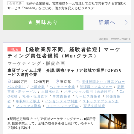
名刺や企業情報、営業履歴を一元管理して全社で共有できる営業DX
会社概要
サービス「Sansan」をはじめ、働き方を変えるビジネスデ…
興味あり
詳細へ
掲載期間
26/08/06～26/08/19
【経験業界不問、経験者歓迎】マーケ
NEW
ティング責任者候補（Mgrクラス）
マーケティング・販促企画
東証プライム上場 介護/医療/キャリア領域で業界TOPのサ
ービス運営企業
1000万円 ～ 1249万円
東京都
海外展開あり（日系グロー
バル企業）
上場企業
ベンチャー企業
管理職・マネジャー
新規
事業・新サービス
土日祝休み
ポテンシャル採用（未経験可）
Cx
O候補
社長・役員直下
事業責任者
サービス責任者
開発責任
者
年収600万以上
インセンティブ制度
ストックオプションあ
り
フレックス勤務
リモートワーク可能
育児支援制度
■配属想定組織 キャリア領域マーケティングチーム ■採用背
景 創業事業として、全社の成長を牽引し続けているキャリ
ア領域は高齢社…