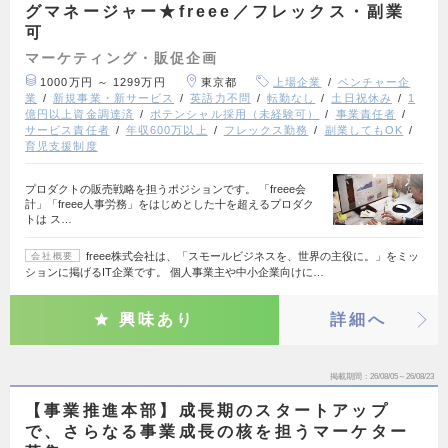
グマネージャー★freee／フレックス・副業
可
マーケティング・販促企画
1000万円 ～ 1299万円
東京都
上場企業
ベンチャー企
業
新規事業・新サービス
英語力不問
転勤なし
土日祝休み
1
億円以上資金調達済
ポテンシャル採用（未経験可）
事業責任者
サービス責任者
年収600万以上
フレックス勤務
副業してもOK
育児支援制度
プロダクトの販売戦略を担うポジションです。 「freee会
計」「freee人事労務」をはじめとした十を超えるプロダク
トは ス…
freee株式会社は、「スモールビジネスを、世界の主役に。」をミッ
会社概要
ションに掲げるIT企業です。 個人事業主や中小企業向けに…
興味あり
詳細へ
掲載期間
26/08/05～26/08/23
【事業推進本部】成長期のスタートアップ
で、さらなる事業成長の核を担うマーケター