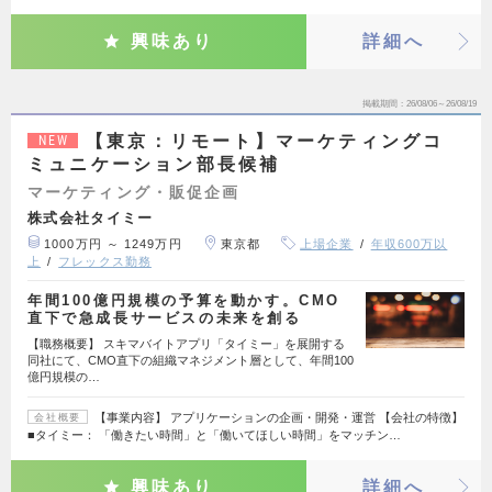
興味あり
詳細へ
掲載期間
26/08/06～26/08/19
【東京：リモート】マーケティングコ
NEW
ミュニケーション部長候補
マーケティング・販促企画
株式会社タイミー
1000万円 ～ 1249万円
東京都
上場企業
年収600万以
上
フレックス勤務
年間100億円規模の予算を動かす。CMO
直下で急成長サービスの未来を創る
【職務概要】 スキマバイトアプリ「タイミー」を展開する
同社にて、CMO直下の組織マネジメント層として、年間100
億円規模の…
【事業内容】 アプリケーションの企画・開発・運営 【会社の特徴】
会社概要
■タイミー： 「働きたい時間」と「働いてほしい時間」をマッチン…
興味あり
詳細へ