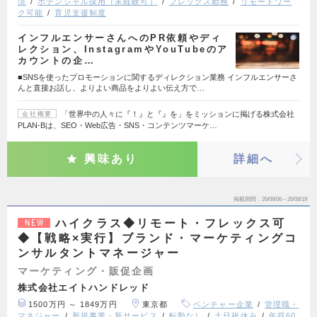
済
ポテンシャル採用（未経験可）
フレックス勤務
リモートワー
ク可能
育児支援制度
インフルエンサーさんへのPR依頼やディ
レクション、InstagramやYouTubeのア
カウントの企…
■SNSを使ったプロモーションに関するディレクション業務 インフルエンサーさ
んと直接お話し、よりよい商品をよりよい伝え方で…
「世界中の人々に『！』と『』を」をミッションに掲げる株式会社
会社概要
PLAN-Bは、SEO・Web広告・SNS・コンテンツマーケ…
興味あり
詳細へ
掲載期間
26/08/06～26/08/19
ハイクラス◆リモート・フレックス可
NEW
◆【戦略×実行】ブランド・マーケティングコ
ンサルタントマネージャー
マーケティング・販促企画
株式会社エイトハンドレッド
1500万円 ～ 1849万円
東京都
ベンチャー企業
管理職・
マネジャー
新規事業・新サービス
転勤なし
土日祝休み
年収60