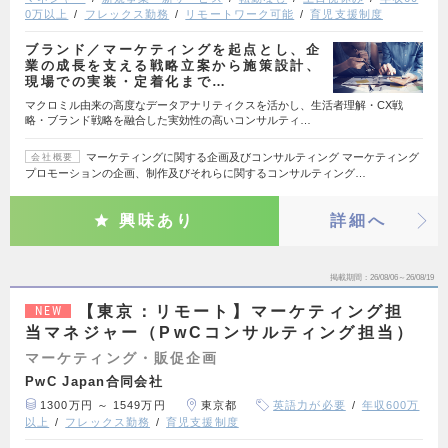
0万以上
フレックス勤務
リモートワーク可能
育児支援制度
ブランド／マーケティングを起点とし、企
業の成長を支える戦略立案から施策設計、
現場での実装・定着化まで…
マクロミル由来の高度なデータアナリティクスを活かし、生活者理解・CX戦
略・ブランド戦略を融合した実効性の高いコンサルティ…
マーケティングに関する企画及びコンサルティング マーケティング
会社概要
プロモーションの企画、制作及びそれらに関するコンサルティング…
興味あり
詳細へ
掲載期間
26/08/06～26/08/19
【東京：リモート】マーケティング担
NEW
当マネジャー（PwCコンサルティング担当）
マーケティング・販促企画
PwC Japan合同会社
1300万円 ～ 1549万円
東京都
英語力が必要
年収600万
以上
フレックス勤務
育児支援制度