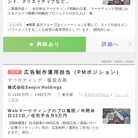
ンド、クリエイティブなど…
＜業務内容＞ ・全社的なマーケティング戦略の立案 ・マーケティング領域にお
けるグループ横断の戦略的プロジェクトの立ち上げ、推…
■概要 楽天グループはイノベーションを通じて、人々と社会をエン
会社概要
パワーメントすることを経営の基本理念としています。 国内外にお…
興味あり
詳細へ
掲載期間
26/08/06～26/08/19
広告制作運用担当（PMポジション）
NEW
マーケティング・販促企画
株式会社Senjin Holdings
1100万円 ～ 1349万円
東京都
年収600万以上
フレック
ス勤務
Webマーケティングのプロ集団／年間休
日123日／住宅手当月5万円
【職務概要】 担当顧客のSNS広告（動画広告／漫画バナー
／記事ライティング）等の、広告制作／運用をご担当いただ
きます。 初心…