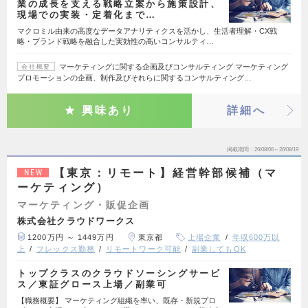
業の成長を支える戦略立案から施策設計、
現場での実装・定着化まで…
マクロミル由来の高度なデータアナリティクスを活かし、生活者理解・CX戦
略・ブランド戦略を融合した実効性の高いコンサルティ…
マーケティングに関する企画及びコンサルティング マーケティング
会社概要
プロモーションの企画、制作及びそれらに関するコンサルティング…
興味あり
詳細へ
掲載期間
26/08/06～26/08/19
【東京：リモート】経営幹部候補（マ
NEW
ーケティング）
マーケティング・販促企画
株式会社クラウドワークス
1200万円 ～ 1449万円
東京都
上場企業
年収600万以
上
フレックス勤務
リモートワーク可能
副業してもOK
トップクラスのクラウドソーシングサービ
ス／東証グロース上場／副業可
【職務概要】 マーケティング組織を率い、既存・新規プロ