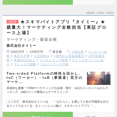
掲載期間
26/08/06～26/08/19
★スキマバイトアプリ『タイミー』★
NEW
裁量大！マーケティング全般担当【東証グロ
ース上場】
マーケティング・販促企画
株式会社タイミー
1000万円 ～ 1299万円
東京都
上場企業
ベンチャー企
業
英語力不問
土日祝休み
1億円以上資金調達済
20代役員在
籍
年収600万以上
インセンティブ制度
ストックオプションあ
り
フレックス勤務
リモートワーク可能
Two-sided Platformの特性を活かし、
toC（ワーカー）・toB（事業者）双方の
マーケ…
具体的な業務 ＊CRMマーケティングの企画・実行 ・toCのインストールからマ
ッチング、toBのリード獲得からナーチャリング…
株式会社タイミーは、「『はたらく』を通じて人生の可能性を広げ
会社概要
るインフラをつくる」をミッションに掲げ、スキマバイトアプリ「…