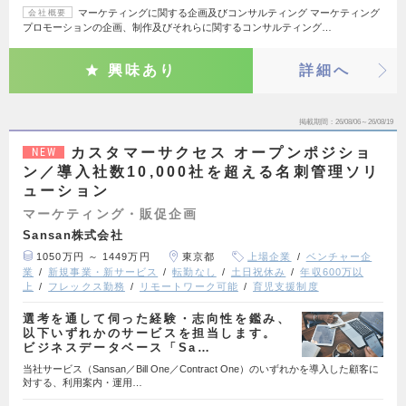
マーケティングに関する企画及びコンサルティング マーケティング
会社概要
プロモーションの企画、制作及びそれらに関するコンサルティング…
興味あり
詳細へ
掲載期間
26/08/06～26/08/19
カスタマーサクセス オープンポジショ
NEW
ン／導入社数10,000社を超える名刺管理ソリ
ューション
マーケティング・販促企画
Sansan株式会社
1050万円 ～ 1449万円
東京都
上場企業
ベンチャー企
業
新規事業・新サービス
転勤なし
土日祝休み
年収600万以
上
フレックス勤務
リモートワーク可能
育児支援制度
選考を通して伺った経験・志向性を鑑み、
以下いずれかのサービスを担当します。
ビジネスデータベース「Sa…
当社サービス（Sansan／Bill One／Contract One）のいずれかを導入した顧客に
対する、利用案内・運用…