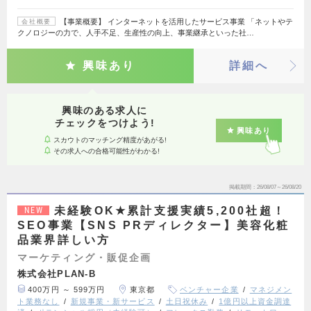
【事業概要】 インターネットを活用したサービス事業 「ネットやテ
会社概要
クノロジーの力で、人手不足、生産性の向上、事業継承といった社…
興味あり
詳細へ
興味のある求人に
チェックをつけよう!
興味あり
スカウトのマッチング精度があがる!
その求人への合格可能性がわかる!
掲載期間
26/08/07～26/08/20
未経験OK★累計支援実績5,200社超！
NEW
SEO事業【SNS PRディレクター】美容化粧
品業界詳しい方
マーケティング・販促企画
株式会社PLAN-B
400万円 ～ 599万円
東京都
ベンチャー企業
マネジメン
ト業務なし
新規事業・新サービス
土日祝休み
1億円以上資金調達