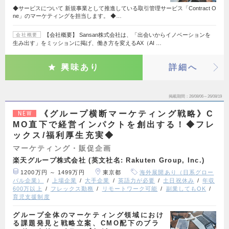
◆サービスについて 新規事業として推進している取引管理サービス「Contract O
ne」のマーケティングを担当します。 ◆…
【会社概要】 Sansan株式会社は、「出会いからイノベーションを
会社概要
生み出す」をミッションに掲げ、働き方を変えるAX（AI …
興味あり
詳細へ
掲載期間
26/08/06～26/08/19
《グループ横断マーケティング戦略》C
NEW
MO直下で経営インパクトを創出する！◆フレ
ックス/福利厚生充実◆
マーケティング・販促企画
楽天グループ株式会社 (英文社名: Rakuten Group, Inc.)
1200万円 ～ 1499万円
東京都
海外展開あり（日系グロー
バル企業）
上場企業
大手企業
英語力が必要
土日祝休み
年収
600万以上
フレックス勤務
リモートワーク可能
副業してもOK
育児支援制度
グループ全体のマーケティング領域におけ
る課題発見と戦略立案、CMO配下のブラ