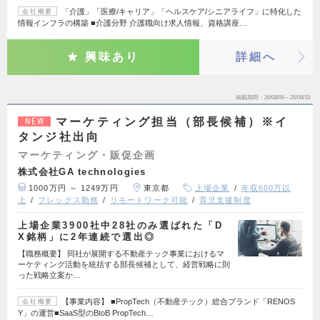
「介護」「医療/キャリア」「ヘルスケア/シニアライフ」に特化した
会社概要
情報インフラの構築 ■介護分野 介護職向け求人情報、資格講座…
興味あり
詳細へ
掲載期間
26/08/06～26/08/19
マーケティング担当（部長候補）※イ
NEW
タンジ社出向
マーケティング・販促企画
株式会社GA technologies
1000万円 ～ 1249万円
東京都
上場企業
年収600万以
上
フレックス勤務
リモートワーク可能
育児支援制度
上場企業3900社中28社のみ選ばれた「D
X銘柄」に2年連続で選出◎
【職務概要】 同社が展開する不動産テック事業におけるマ
ーケティング活動を統括する部長候補として、経営戦略に則
った戦略立案か…
【事業内容】 ■PropTech（不動産テック）総合ブランド「RENOS
会社概要
Y」の運営■SaaS型のBtoB PropTech…