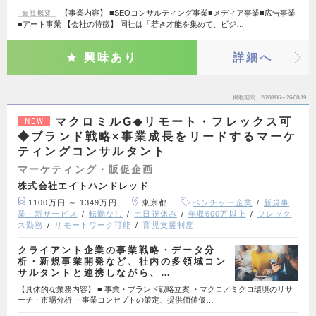
【事業内容】 ■SEOコンサルティング事業■メディア事業■広告事業
会社概要
■アート事業 【会社の特徴】 同社は「若き才能を集めて、ビジ…
興味あり
詳細へ
掲載期間
26/08/06～26/08/19
マクロミルG◆リモート・フレックス可
NEW
◆ブランド戦略×事業成長をリードするマーケ
ティングコンサルタント
マーケティング・販促企画
株式会社エイトハンドレッド
1100万円 ～ 1349万円
東京都
ベンチャー企業
新規事
業・新サービス
転勤なし
土日祝休み
年収600万以上
フレック
ス勤務
リモートワーク可能
育児支援制度
クライアント企業の事業戦略・データ分
析・新規事業開発など、社内の多領域コン
サルタントと連携しながら、…
【具体的な業務内容】 ■ 事業・ブランド戦略立案 ・マクロ／ミクロ環境のリサ
ーチ・市場分析 ・事業コンセプトの策定、提供価値仮…