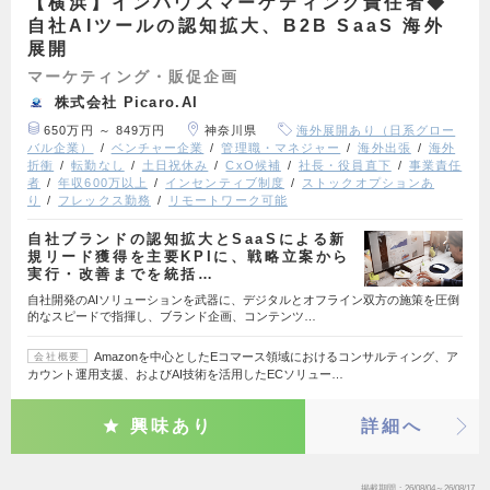
【横浜】インハウスマーケティング責任者◆
自社AIツールの認知拡大、B2B SaaS 海外
展開
マーケティング・販促企画
株式会社 Picaro.AI
650万円 ～ 849万円
神奈川県
海外展開あり（日系グロー
バル企業）
ベンチャー企業
管理職・マネジャー
海外出張
海外
折衝
転勤なし
土日祝休み
CxO候補
社長・役員直下
事業責任
者
年収600万以上
インセンティブ制度
ストックオプションあ
り
フレックス勤務
リモートワーク可能
自社ブランドの認知拡大とSaaSによる新
規リード獲得を主要KPIに、戦略立案から
実行・改善までを統括…
自社開発のAIソリューションを武器に、デジタルとオフライン双方の施策を圧倒
的なスピードで指揮し、ブランド企画、コンテンツ…
Amazonを中心としたEコマース領域におけるコンサルティング、ア
会社概要
カウント運用支援、およびAI技術を活用したECソリュー…
興味あり
詳細へ
掲載期間
26/08/04～26/08/17