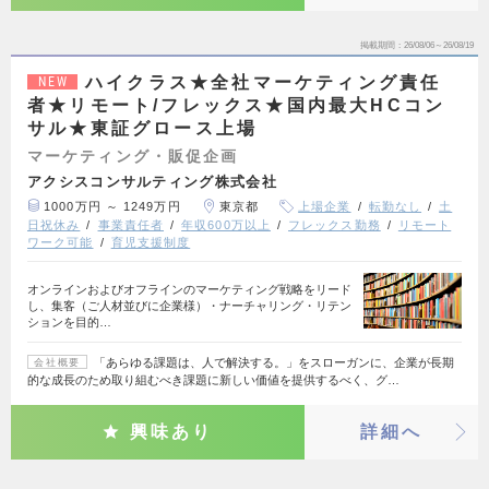
掲載期間
26/08/06～26/08/19
ハイクラス★全社マーケティング責任
NEW
者★リモート/フレックス★国内最大HCコン
サル★東証グロース上場
マーケティング・販促企画
アクシスコンサルティング株式会社
1000万円 ～ 1249万円
東京都
上場企業
転勤なし
土
日祝休み
事業責任者
年収600万以上
フレックス勤務
リモート
ワーク可能
育児支援制度
オンラインおよびオフラインのマーケティング戦略をリード
し、集客（ご人材並びに企業様）・ナーチャリング・リテン
ションを目的…
「あらゆる課題は、人で解決する。」をスローガンに、企業が長期
会社概要
的な成長のため取り組むべき課題に新しい価値を提供するべく、グ…
興味あり
詳細へ