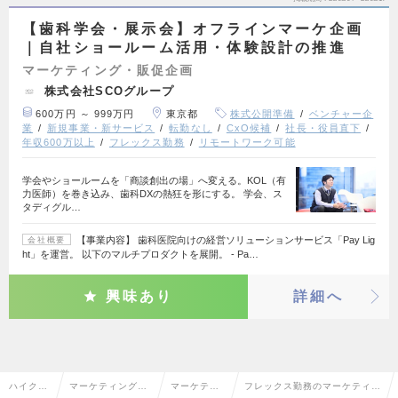
【歯科学会・展示会】オフラインマーケ企画
｜自社ショールーム活用・体験設計の推進
マーケティング・販促企画
株式会社SCOグループ
600万円 ～ 999万円
東京都
株式公開準備
ベンチャー企
業
新規事業・新サービス
転勤なし
CxO候補
社長・役員直下
年収600万以上
フレックス勤務
リモートワーク可能
学会やショールームを「商談創出の場」へ変える。KOL（有
力医師）を巻き込み、歯科DXの熱狂を形にする。 学会、ス
タディグル…
【事業内容】 歯科医院向けの経営ソリューションサービス「Pay Lig
会社概要
ht」を運営。 以下のマルチプロダクトを展開。 - Pa…
興味あり
詳細へ
ハイクラ
マーケティング・
マーケティ
フレックス勤務のマーケティン