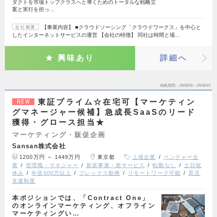
ダクトを市場トップクラスへと導くためのトータルな戦略立
案と実行を担っ…
【事業内容】 ■クラウドソーシング「クラウドワークス」を中心と
会社概要
したインターネットサービスの運営 【会社の特徴】 同社は時間と場…
興味あり
詳細へ
掲載期間
26/08/06～26/08/19
東証プライム☆在宅可【マーケティン
NEW
グマネージャー候補】急成長SaaSのリード
獲得・グロース担当★
マーケティング・販促企画
Sansan株式会社
1200万円 ～ 1449万円
東京都
上場企業
ベンチャー企
業
管理職・マネジャー
新規事業・新サービス
転勤なし
土日祝
休み
年収600万以上
フレックス勤務
リモートワーク可能
育児
支援制度
本ポジションでは、「Contract One」
のオンラインマーケティング、オフライン
マーケティングい…