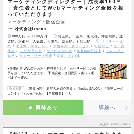
マーケティングディレクター｜成長率160％
｜責任者としてWebマーケティング全般を担
っていただきます
マーケティング・販促企画
株式会社irodas
800万円 ～ 1199万円
埼玉県、千葉県、東京都、神奈川県、滋
賀県、京都府、大阪府、兵庫県、奈良県、和歌山県
ベンチャー企
業
管理職・マネジャー
新規事業・新サービス
転勤なし
土日祝
休み
20代役員在籍
サービス責任者
年収600万以上
フレックス
勤務
リモートワーク可能
副業してもOK
■仕事内容 Web広告の運用担当者として、自社サービスの成
長を担っていただきます。 予算設定～企画提案～実行～運
用まで一連の…
【事業内容】 新卒人材紹介事業：『irodas SALON』『新卒エージ
会社概要
ェント』『irodas Tech』 【事業概要】 「い…
興味あり
詳細へ
掲載期間
26/08/04～26/08/17