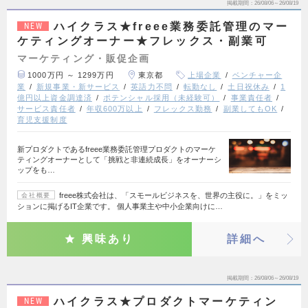
掲載期間
26/08/06～26/08/19
ハイクラス★freee業務委託管理のマー
NEW
ケティングオーナー★フレックス・副業可
マーケティング・販促企画
1000万円 ～ 1299万円
東京都
上場企業
ベンチャー企
業
新規事業・新サービス
英語力不問
転勤なし
土日祝休み
1
億円以上資金調達済
ポテンシャル採用（未経験可）
事業責任者
サービス責任者
年収600万以上
フレックス勤務
副業してもOK
育児支援制度
新プロダクトであるfreee業務委託管理プロダクトのマーケ
ティングオーナーとして「挑戦と非連続成長」をオーナーシ
ップをも…
freee株式会社は、「スモールビジネスを、世界の主役に。」をミッ
会社概要
ションに掲げるIT企業です。 個人事業主や中小企業向けに…
興味あり
詳細へ
掲載期間
26/08/06～26/08/19
ハイクラス★プロダクトマーケティン
NEW