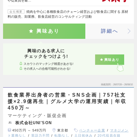
や従業員を最…
焼肉を中心に各種飲食店のチェーン経営および飲食店に関する 原材
会社概要
料の販売、卸業務、飲食店経営のコンサルティング活動
興味あり
詳細へ
興味のある求人に
チェックをつけよう!
興味あり
スカウトのマッチング精度があがる!
その求人への合格可能性がわかる!
掲載期間
26/07/28～26/08/10
飲食業界出身者の営業・SNS企画｜757社支
援×2.9億再生｜グルメ大学の運用実績｜年収
450万～
マーケティング・販促企画
株式会社UNI'SON
450万円 ～ 549万円
東京都
ベンチャー企業
マネジメン
ト業務なし
英語力不問
転勤なし
土日祝休み
20代役員在籍