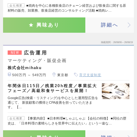
■焼肉を中心に各種飲食店のチェーン経営および飲食店に関する原
会社概要
材料の販売、卸業務、飲食店経営のコンサルティング活動 ■焼肉レ…
興味あり
詳細へ
掲載期間
26/08/06～26/08/19
広告運用
NEW
マーケティング・販促企画
株式会社mihaku
500万円 ～ 549万円
東京都
育児支援制度
年間休日115日／残業20h程度／事業拡大
フェーズ／高級和食サービスを展開！
Google広告(検索・リスティング)を中心とした運用型広告を
通じて、 新規顧客の獲得とCPA改善を担っていただきま
す。 【…
【事業内容】 ■日本料理■しゃぶしゃぶ 【会社の特徴】 ■同社の歴
会社概要
史は、「日本料理の素晴らしさを世界中に伝えたい」という一途な…