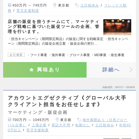
450万円 ～ 749万円
東京都
土日祝休み
フレックス勤
務
育児支援制度
店舗の販促を担うチームにて、マーケティ
ング戦略に基づいた販促ツールの企画、管
理を行います。
・担当キャンペーン（期間限定商品）の販促に関する戦略策定 ・担当キャンペ
ーン（期間限定商品）の販促企画立案 ・販促企画の実行…
・フード事業 ・海外事業 ・グロース事業 ・MD事業 ・衛生事業
会社概要
興味あり
詳細へ
掲載期間
26/07/27～26/08/09
アカウントエグゼクティブ《グローバル大手
クライアント担当をお任せします》
マーケティング・販促企画
700万円 ～ 1049万円
東京都
海外展開あり（日系グロー
バル企業）
上場企業
英語力不問
転勤なし
土日祝休み
年収60
0万以上
育児支援制度