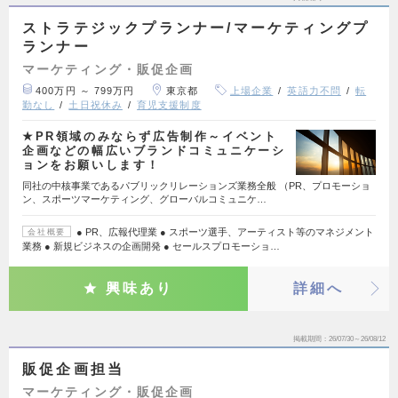
ストラテジックプランナー/マーケティングプ
ランナー
マーケティング・販促企画
400万円 ～ 799万円
東京都
上場企業
英語力不問
転
勤なし
土日祝休み
育児支援制度
★PR領域のみならず広告制作～イベント
企画などの幅広いブランドコミュニケーシ
ョンをお願いします！
同社の中核事業であるパブリックリレーションズ業務全般 （PR、プロモーショ
ン、スポーツマーケティング、グローバルコミュニケ…
● PR、広報代理業 ● スポーツ選手、アーティスト等のマネジメント
会社概要
業務 ● 新規ビジネスの企画開発 ● セールスプロモーショ…
興味あり
詳細へ
掲載期間
26/07/30～26/08/12
販促企画担当
マーケティング・販促企画