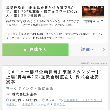
現場経験を、飲食店を勝たせる側で活か
す。累計757社支援・総フォロワー250万
人・累計29.3億回再…
面談で経歴を伺いながら入口のポジションを一緒に決めます。「営業をやったこ
とがない」「マーケを体系的に学んだことがない」は…
株式会社UNI'SON（ユニゾン）は、2020年設立のSNSマーケティン
会社概要
グ・クリエイティブ・PRを3本柱とするマーケティ…
興味あり
詳細へ
掲載期間
26/07/28～26/08/10
【メニュー構成企画担当】東証スタンダート
上場/賞与年2回/退職金制度あり 株式会社安
楽亭
マーケティング・販促企画
株式会社安楽亭
450万円 ～ 649万円
埼玉県
海外展開あり（日系グローバ
ル企業）
上場企業
大手企業
転勤なし