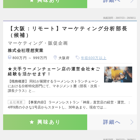
興味あり
詳細へ
掲載期間
26/07/23～26/08/11
【大阪：リモート】マーケティング分析部長
（候補）
マーケティング・販促企画
株式会社理想実業
800万円 ～ 999万円
大阪府
年収600万以上
★大手ラーメンチェーン店の運営会社★ご
経験を活かせます！
【職務概要】 同社が展開するラーメンレストランチェーン
における分析特化部門にて、マネジメント層（部長・次長・
課長クラス）と…
【事業内容】 ラーメンレストラン「神座」直営店の経営・運営。：
会社概要
4坪9席の小さな1号店からスタートし、30年あまり。現在では…
興味あり
詳細へ
掲載期間
26/07/23～26/08/11