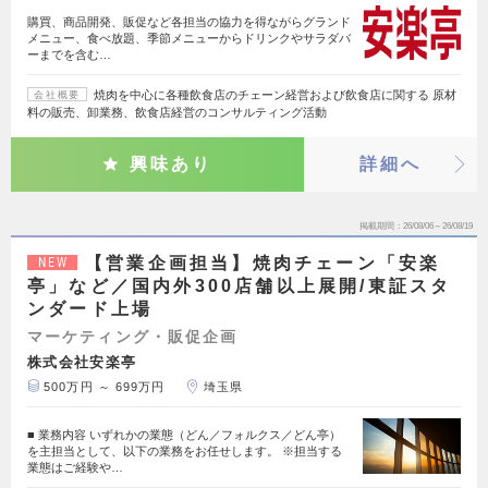
購買、商品開発、販促など各担当の協力を得ながらグランド
メニュー、食べ放題、季節メニューからドリンクやサラダバ
ーまでを含む…
焼肉を中心に各種飲食店のチェーン経営および飲食店に関する 原材
会社概要
料の販売、卸業務、飲食店経営のコンサルティング活動
興味あり
詳細へ
掲載期間
26/08/06～26/08/19
【営業企画担当】焼肉チェーン「安楽
NEW
亭」など／国内外300店舗以上展開/東証スタ
ンダード上場
マーケティング・販促企画
株式会社安楽亭
500万円 ～ 699万円
埼玉県
■ 業務内容 いずれかの業態（どん／フォルクス／どん亭）
を主担当として、以下の業務をお任せします。 ※担当する
業態はご経験や…