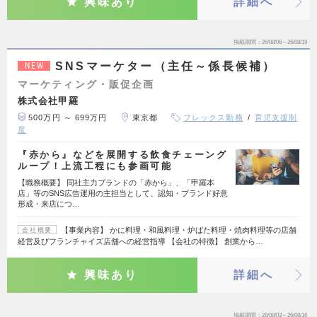
興味あり
詳細へ
掲載期間
26/08/06～26/08/19
SNSマーケター（主任～係長候補）
NEW
マーケティング・販促企画
株式会社甲羅
500万円 ～ 699万円
東京都
フレックス勤務
育児支援制
度
『赤から』などを展開する飲食チェーング
ループ！上流工程にも参画可能
【職務概要】 同社主力ブランドの「赤から」、「甲羅本
店」等のSNS広告運用の主担当として、認知・ブランド好意
形成・来店につ…
【事業内容】 かに料理・和風料理・炉ばた料理・焼肉料理等の店舗
会社概要
経営及びフランチャイズ店舗への経営指導 【会社の特徴】 創業から…
興味あり
詳細へ
掲載期間
26/08/03～26/08/16