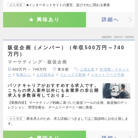
■インターネットサイトの運営、及びそれに関わる事業
会社概要
興味あり
詳細へ
掲載期間
26/07/27～26/08/09
販促企画（メンバー）（年収500万円～740
万円）
マーケティング・販促企画
500万円 ～ 749万円
東京都
上場企業
管理職・マネジャ
ー
転勤なし
土日祝休み
フレックス勤務
リモートワーク可能
パソナキャリアがおすすめする求人です。
こちらの求人案件以外にも各業界の非公開
求人を多数保有しておりま…
【業務内容】 マーケティング戦略に基づいた販促ツールの企画、販促物のディ
レクション、管理全般を、チームリーダーと一緒に推進…
匿名求人のため、求人詳細につきましてはご面談時にお伝え致しま
会社概要
す。