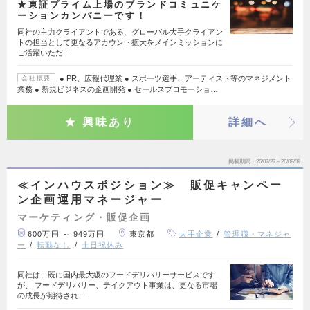
★東証プライム上場のブランドコミュニケ
ーションカンパニーです！
同社の主力クライアントである、グローバル大手クライアン
トの担当として更なるアカウント拡大をメインミッションに
ご活躍いただ…
● PR、広報代理業 ● スポーツ選手、アーティスト等のマネジメント
会社概要
業務 ● 新規ビジネスの企画開発 ● セールスプロモーショ…
興味あり
詳細へ
掲載期間
26/07/27～26/08/09
≪インハウスポジション≫ 販促キャンペー
ン企画運用マネージャー
マーケティング・販促企画
600万円 ～ 949万円
東京都
大手企業
管理職・マネジャ
ー
転勤なし
土日祝休み
同社は、既に国内最大級のフードデリバリーサービスです
が、 フードデリバリー、テイクアウト事業は、更なる市場
の成長が期待され…