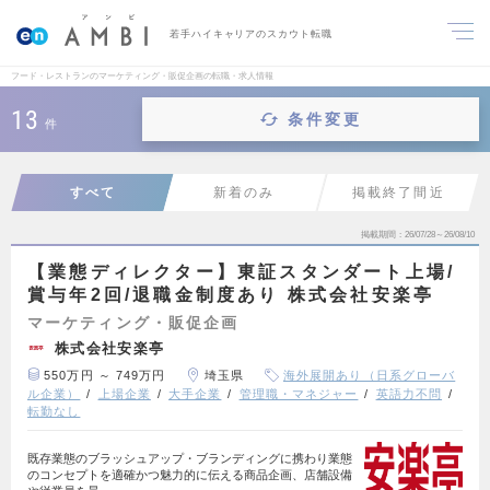
若手ハイキャリアのスカウト転職
フード・レストランのマーケティング・販促企画の転職・求人情報
13
条件変更
件
すべて
新着のみ
掲載終了間近
掲載期間
26/07/28～26/08/10
【業態ディレクター】東証スタンダート上場/
賞与年2回/退職金制度あり 株式会社安楽亭
マーケティング・販促企画
株式会社安楽亭
550万円 ～ 749万円
埼玉県
海外展開あり（日系グローバ
ル企業）
上場企業
大手企業
管理職・マネジャー
英語力不問
転勤なし
既存業態のブラッシュアップ・ブランディングに携わり業態
のコンセプトを適確かつ魅力的に伝える商品企画、店舗設備