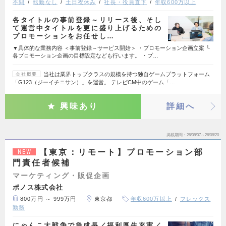
不問
転勤なし
土日祝休み
社長・役員直下
年収600万以上
各タイトルの事前登録～リリース後、そし
て運営中タイトルを更に盛り上げるための
プロモーションをお任せし…
▼具体的な業務内容 ＜事前登録～サービス開始＞ ・プロモーション企画立案 └
各プロモーション企画の目標設定なども行います。 ・プ…
当社は業界トップクラスの規模を持つ独自ゲームプラットフォーム
会社概要
「G123（ジーイチニサン）」を運営。 テレビCM中のゲーム「…
興味あり
詳細へ
掲載期間
26/08/07～26/08/20
【東京：リモート】プロモーション部
NEW
門責任者候補
マーケティング・販促企画
ポノス株式会社
800万円 ～ 999万円
東京都
年収600万以上
フレックス
勤務
にゃんこ大戦争で急成長／福利厚生充実／