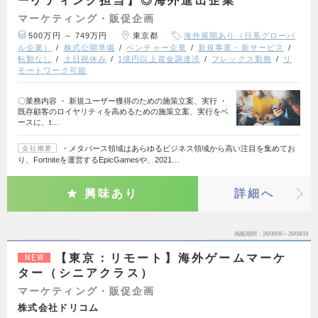
ーケティング担当】◎海外進出企業
マーケティング・販促企画
500万円 ～ 749万円
東京都
海外展開あり（日系グローバ
ル企業）
株式公開準備
ベンチャー企業
新規事業・新サービス
転勤なし
土日祝休み
1億円以上資金調達済
フレックス勤務
リ
モートワーク可能
〇業務内容 ・ 新規ユーザー獲得のための施策立案、実行 ・
既存顧客のロイヤリティを高めるための施策立案、実行をベ
ースに、t…
・メタバース領域はあらゆるビジネス領域から高い注目を集めてお
会社概要
り、Fortniteを運営するEpicGamesや、2021…
興味あり
詳細へ
掲載期間
26/08/06～26/08/19
【東京：リモート】海外ゲームマーケ
NEW
ター（シニアクラス）
マーケティング・販促企画
株式会社ドリコム