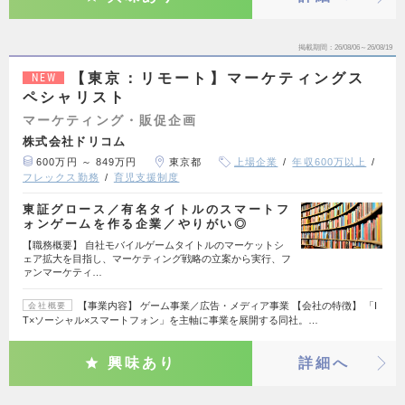
掲載期間
26/08/06～26/08/19
【東京：リモート】マーケティングス
NEW
ペシャリスト
マーケティング・販促企画
株式会社ドリコム
600万円 ～ 849万円
東京都
上場企業
年収600万以上
フレックス勤務
育児支援制度
東証グロース／有名タイトルのスマートフ
ォンゲームを作る企業／やりがい◎
【職務概要】 自社モバイルゲームタイトルのマーケットシ
ェア拡大を目指し、マーケティング戦略の立案から実行、フ
ァンマーケティ…
【事業内容】 ゲーム事業／広告・メディア事業 【会社の特徴】 「I
会社概要
T×ソーシャル×スマートフォン」を主軸に事業を展開する同社。…
興味あり
詳細へ