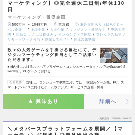
マーケティング】◎完全週休二日制/年休130
日
マーケティング・販促企画
500万円 ～ 1049万円
東京都
海外展開あり（日系グロー
バル企業）
上場企業
大手企業
マネジメント業務なし
英語力不
問
転勤なし
土日祝休み
インセンティブ制度
フレックス勤務
リモートワーク可能
副業してもOK
育児支援制度
数々の人気ゲームを手掛ける当社にて、デ
ジタルマーケティング担当としてご活躍い
ただきます。
■国内外におけるスマホアプリゲーム・コンシューマータイトル(PlayStationやS
witch等)、PCゲームにおける…
当社は、コンシューマ事業においては、 家庭用ゲーム機、PC、ス
会社概要
マートデバイスに向けたゲームやデジタルサービスの企画・開発…
興味あり
詳細へ
掲載期間
26/08/07～26/08/20
＼メタバースプラットフォームを展開／【マ