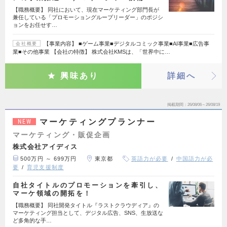
【職務概要】 同社において、現在マーケティング部門長が
兼任している「プロモーショングループリーダー」のポジシ
ョンをお任せす…
【事業内容】 ■ゲーム事業■デジタルコミック事業■AI事業■広告事
会社概要
業■その他事業 【会社の特徴】 株式会社KMSは、「世界中に…
興味あり
詳細へ
掲載期間
26/08/06～26/08/19
マーケティングプランナー
NEW
マーケティング・販促企画
株式会社アイディス
500万円 ～ 699万円
東京都
英語力が必要
中国語力が必
要
育児支援制度
自社タイトルのプロモーションを牽引し、
マーケ領域の開拓を！
【職務概要】 同社開発タイトル『ラストクラウディア』の
マーケティング担当として、デジタル広告、SNS、生放送な
ど多角的な手…