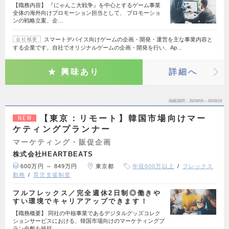
【職務内容】 『にゃんこ大戦争』を中心とするゲーム事業
全体の海外向けプロモーション担当として、 プロモーショ
ンの戦略立案、企…
スマートデバイス向けゲームの企画・開発・運営を主な事業内容と
会社概要
する企業です。自社でオリジナルゲームの企画・開発を行い、Ap…
興味あり
詳細へ
掲載期間
26/08/06～26/08/19
【東京：リモート】韓国市場向けマー
NEW
ケティングプランナー
マーケティング・販促企画
株式会社HEARTBEATS
600万円 ～ 849万円
東京都
年収600万以上
フレックス
勤務
育児支援制度
フルフレックス／完全週休2日制◎働きや
すい環境でキャリアアップできます！
【職務概要】 同社の中核事業であるデジタルグッズコレク
ションサービスにおける、韓国市場向けのマーケティングプ
ラン全般を統括…