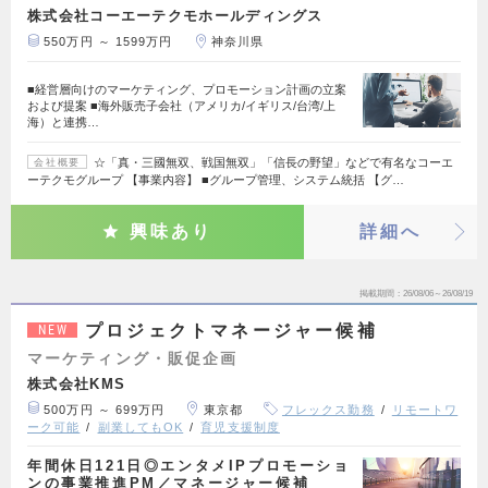
株式会社コーエーテクモホールディングス
550万円 ～ 1599万円
神奈川県
■経営層向けのマーケティング、プロモーション計画の立案
および提案 ■海外販売子会社（アメリカ/イギリス/台湾/上
海）と連携…
☆「真・三國無双、戦国無双」「信長の野望」などで有名なコーエ
会社概要
ーテクモグループ 【事業内容】 ■グループ管理、システム統括 【グ…
興味あり
詳細へ
掲載期間
26/08/06～26/08/19
プロジェクトマネージャー候補
NEW
マーケティング・販促企画
株式会社KMS
500万円 ～ 699万円
東京都
フレックス勤務
リモートワ
ーク可能
副業してもOK
育児支援制度
年間休日121日◎エンタメIPプロモーショ
ンの事業推進PM／マネージャー候補