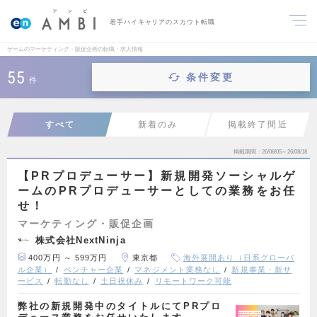
若手ハイキャリアのスカウト転職
ゲームのマーケティング・販促企画の転職・求人情報
55
条件変更
件
すべて
新着のみ
掲載終了間近
掲載期間
26/08/05～26/08/18
【PRプロデューサー】新規開発ソーシャルゲ
ームのPRプロデューサーとしての業務をお任
せ！
マーケティング・販促企画
株式会社NextNinja
400万円 ～ 599万円
東京都
海外展開あり（日系グローバ
ル企業）
ベンチャー企業
マネジメント業務なし
新規事業・新サ
ービス
転勤なし
土日祝休み
リモートワーク可能
弊社の新規開発中のタイトルにてPRプロ