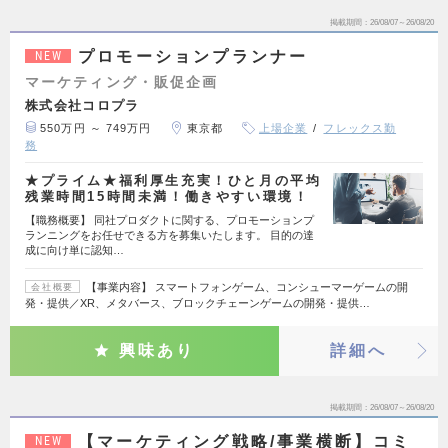
掲載期間
26/08/07～26/08/20
プロモーションプランナー
NEW
マーケティング・販促企画
株式会社コロプラ
550万円 ～ 749万円
東京都
上場企業
フレックス勤
務
★プライム★福利厚生充実！ひと月の平均
残業時間15時間未満！働きやすい環境！
【職務概要】 同社プロダクトに関する、プロモーションプ
ランニングをお任せできる方を募集いたします。 目的の達
成に向け単に認知…
【事業内容】 スマートフォンゲーム、コンシューマーゲームの開
会社概要
発・提供／XR、メタバース、ブロックチェーンゲームの開発・提供…
興味あり
詳細へ
掲載期間
26/08/07～26/08/20
【マーケティング戦略/事業横断】コミ
NEW