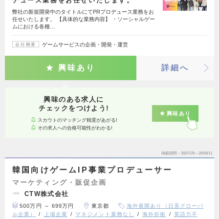
デュース業務をお任せいたします。
弊社の新規開発中のタイトルにてPRプロデュース業務をお
任せいたします。 【具体的な業務内容】 ・ソーシャルゲー
ムにおける各種…
ゲームサービスの企画・開発・運営
会社概要
興味あり
詳細へ
興味のある求人に
チェックをつけよう!
興味あり
スカウトのマッチング精度があがる!
その求人への合格可能性がわかる!
掲載期間
26/07/29～26/08/11
韓国向けゲームIP事業プロデューサー
マーケティング・販促企画
CTW株式会社
500万円 ～ 699万円
東京都
海外展開あり（日系グローバ
ル企業）
上場企業
マネジメント業務なし
海外折衝
英語力不