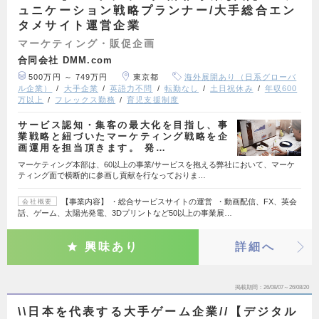
ュニケーション戦略プランナー/大手総合エン
タメサイト運営企業
マーケティング・販促企画
合同会社 DMM.com
500万円 ～ 749万円
東京都
海外展開あり（日系グローバ
ル企業）
大手企業
英語力不問
転勤なし
土日祝休み
年収600
万以上
フレックス勤務
育児支援制度
サービス認知・集客の最大化を目指し、事
業戦略と紐づいたマーケティング戦略を企
画運用を担当頂きます。 発…
マーケティング本部は、60以上の事業/サービスを抱える弊社において、マーケ
ティング面で横断的に参画し貢献を行なっておりま…
【事業内容】 ・総合サービスサイトの運営 ・動画配信、FX、英会
会社概要
話、ゲーム、太陽光発電、3Dプリントなど50以上の事業展…
興味あり
詳細へ
掲載期間
26/08/07～26/08/20
\\日本を代表する大手ゲーム企業//【デジタル