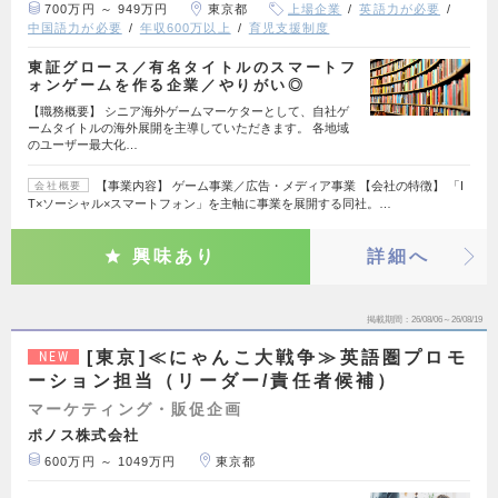
700万円 ～ 949万円
東京都
上場企業
英語力が必要
中国語力が必要
年収600万以上
育児支援制度
東証グロース／有名タイトルのスマートフ
ォンゲームを作る企業／やりがい◎
【職務概要】 シニア海外ゲームマーケターとして、自社ゲ
ームタイトルの海外展開を主導していただきます。 各地域
のユーザー最大化…
【事業内容】 ゲーム事業／広告・メディア事業 【会社の特徴】 「I
会社概要
T×ソーシャル×スマートフォン」を主軸に事業を展開する同社。…
興味あり
詳細へ
掲載期間
26/08/06～26/08/19
[東京]≪にゃんこ大戦争≫英語圏プロモ
NEW
ーション担当（リーダー/責任者候補）
マーケティング・販促企画
ポノス株式会社
600万円 ～ 1049万円
東京都