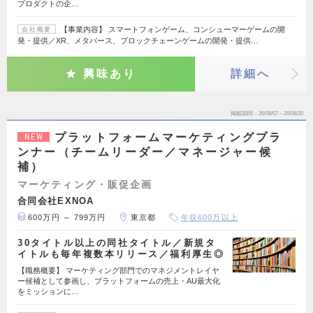
プロダクトの企…
【事業内容】 スマートフォンゲーム、コンシューマーゲームの開
会社概要
発・提供／XR、メタバース、ブロックチェーンゲームの開発・提供…
興味あり
詳細へ
掲載期間
26/08/07～26/08/20
プラットフォームマーケティングプラ
NEW
ンナー（チームリーダー／マネージャー候
補）
マーケティング・販促企画
合同会社EXNOA
600万円 ～ 799万円
東京都
年収600万以上
30タイトル以上の同社タイトル／新規タ
イトルも毎年複数本リリース／福利厚生◎
【職務概要】 マーケティング部門でのマネジメントレイヤ
ー候補として参画し、プラットフォームの売上・AU最大化
をミッションに…