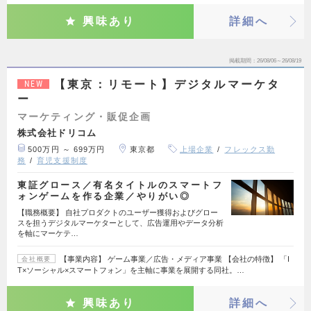
興味あり
詳細へ
掲載期間
26/08/06～26/08/19
【東京：リモート】デジタルマーケタ
NEW
ー
マーケティング・販促企画
株式会社ドリコム
500万円 ～ 699万円
東京都
上場企業
フレックス勤
務
育児支援制度
東証グロース／有名タイトルのスマートフ
ォンゲームを作る企業／やりがい◎
【職務概要】 自社プロダクトのユーザー獲得およびグロー
スを担うデジタルマーケターとして、広告運用やデータ分析
を軸にマーケテ…
【事業内容】 ゲーム事業／広告・メディア事業 【会社の特徴】 「I
会社概要
T×ソーシャル×スマートフォン」を主軸に事業を展開する同社。…
興味あり
詳細へ