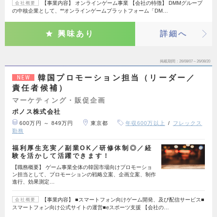
【事業内容】 オンラインゲーム事業 【会社の特徴】 DMMグループ
会社概要
の中核企業として、**オンラインゲームプラットフォーム「DM…
興味あり
詳細へ
掲載期間
26/08/07～26/08/20
韓国プロモーション担当（リーダー／
NEW
責任者候補）
マーケティング・販促企画
ポノス株式会社
600万円 ～ 849万円
東京都
年収600万以上
フレックス
勤務
福利厚生充実／副業OK／研修体制◎／経
験を活かして活躍できます！
【職務概要】 ゲーム事業全体の韓国市場向けプロモーショ
ン担当として、プロモーションの戦略立案、企画立案、制作
進行、効果測定…
【事業内容】 ■スマートフォン向けゲーム開発、及び配信サービス■
会社概要
スマートフォン向け公式サイトの運営■eスポーツ支援 【会社の…