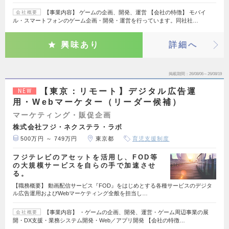
【事業内容】 ゲームの企画、開発、運営 【会社の特徴】 モバイ
会社概要
ル・スマートフォンのゲーム企画・開発・運営を行っています。同社社…
興味あり
詳細へ
掲載期間
26/08/06～26/08/19
【東京：リモート】デジタル広告運
NEW
用・Webマーケター（リーダー候補）
マーケティング・販促企画
株式会社フジ・ネクステラ・ラボ
500万円 ～ 749万円
東京都
育児支援制度
フジテレビのアセットを活用し、FOD等
の大規模サービスを自らの手で加速させ
る。
【職務概要】 動画配信サービス『FOD』をはじめとする各種サービスのデジタ
ル広告運用およびWebマーケティング全般を担当し…
【事業内容】 ・ゲームの企画、開発、運営・ゲーム周辺事業の展
会社概要
開・DX支援・業務システム開発・Web／アプリ開発 【会社の特徴…