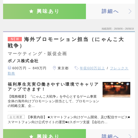
興味あり
詳細へ
掲載期間
26/08/06～26/08/19
海外プロモーション担当（にゃんこ大
NEW
戦争）
マーケティング・販促企画
ポノス株式会社
600万円 ～ 849万円
東京都
年収600万以上
フレックス
勤務
福利厚生充実◎働きやすい環境でキャリア
アップできます！
【職務概要】 『にゃんこ大戦争』を中心とするゲーム事業
全体の海外向けプロモーション担当として、プロモーション
の戦略立案、企…
【事業内容】 ■スマートフォン向けゲーム開発、及び配信サービス■
会社概要
スマートフォン向け公式サイトの運営■eスポーツ支援 【会社の…
興味あり
詳細へ