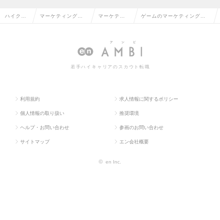
ハイクラ
マーケティング・
マーケティ
ゲームのマーケティング・
ス求人TO
販促企画・商品開
ング・販促
販促企画の転職・求人情報
P
発系
企画
一覧
若手ハイキャリアのスカウト転職
利用規約
求人情報に関するポリシー
個人情報の取り扱い
推奨環境
ヘルプ・お問い合わせ
参画のお問い合わせ
サイトマップ
エン会社概要
©
en Inc.