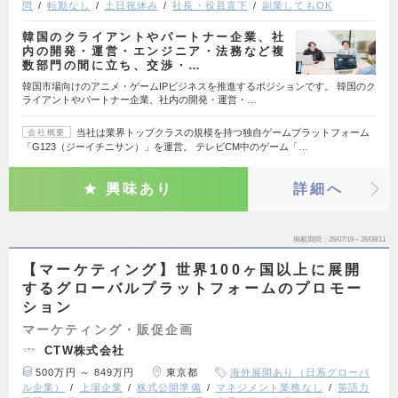
問
転勤なし
土日祝休み
社長・役員直下
副業してもOK
韓国のクライアントやパートナー企業、社
内の開発・運営・エンジニア・法務など複
数部門の間に立ち、交渉・…
韓国市場向けのアニメ・ゲームIPビジネスを推進するポジションです。 韓国のク
ライアントやパートナー企業、社内の開発・運営・…
当社は業界トップクラスの規模を持つ独自ゲームプラットフォーム
会社概要
「G123（ジーイチニサン）」を運営。 テレビCM中のゲーム「…
興味あり
詳細へ
掲載期間
26/07/19～26/08/11
【マーケティング】世界100ヶ国以上に展開
するグローバルプラットフォームのプロモー
ション
マーケティング・販促企画
CTW株式会社
500万円 ～ 849万円
東京都
海外展開あり（日系グローバ
ル企業）
上場企業
株式公開準備
マネジメント業務なし
英語力