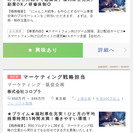
副業OK／研修体制◎
【職務概要】 『にゃんこ大戦争』を中心とするゲーム事業
全体のプロモーションをご担当いただきます。 まずは、企
画・制作立案から…
【事業内容】 ■スマートフォン向けゲーム開発、及び配信サービス■
会社概要
スマートフォン向け公式サイトの運営■eスポーツ支援 【会社の…
興味あり
詳細へ
掲載期間
26/08/07～26/08/20
マーケティング戦略担当
NEW
マーケティング・販促企画
株式会社コロプラ
650万円 ～ 849万円
東京都
上場企業
年収600万以上
フレックス勤務
★プライム★福利厚生充実！ひと月の平均
残業時間15時間未満！働きやすい環境！
【職務概要】 同社プロダクトに関する、マーケティング戦
略の立案から実行までをお任せできる方を募集いたします。