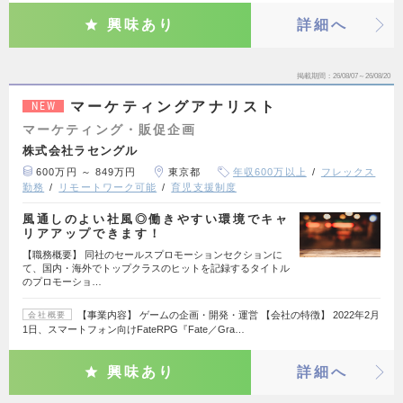
興味あり
詳細へ
掲載期間
26/08/07～26/08/20
マーケティングアナリスト
NEW
マーケティング・販促企画
株式会社ラセングル
600万円 ～ 849万円
東京都
年収600万以上
フレックス
勤務
リモートワーク可能
育児支援制度
風通しのよい社風◎働きやすい環境でキャ
リアアップできます！
【職務概要】 同社のセールスプロモーションセクションに
て、国内・海外でトップクラスのヒットを記録するタイトル
のプロモーショ…
【事業内容】 ゲームの企画・開発・運営 【会社の特徴】 2022年2月
会社概要
1日、スマートフォン向けFateRPG『Fate／Gra…
興味あり
詳細へ