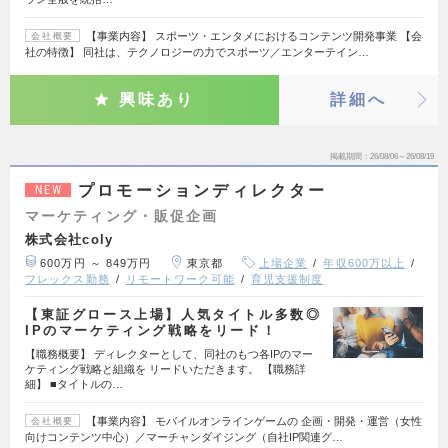
【事業内容】 スポーツ・エンタメにおけるコンテンツ開発事業 【会
会社概要
社の特徴】 同社は、テクノロジーの力でスポーツ／エンターテイン…
興味あり
詳細へ
掲載期間
26/08/06～26/08/19
プロモーションディレクター
NEW
マーケティング・販促企画
株式会社coly
600万円 ～ 849万円
東京都
上場企業
年収600万以上
フレックス勤務
リモートワーク可能
育児支援制度
【東証グロース上場】人気タイトル多数◎
IPのマーケティング戦略をリード！
【職務概要】 ディレクターとして、同社のもつ各IPのマー
ケティング戦略と組織を リードいただきます。 【職務詳
細】 ■タイトルの…
【事業内容】 モバイルオンラインゲームの 企画・開発・運営（女性
会社概要
向けコンテンツ中心）／マーチャンダイジング（自社IP関連グ…