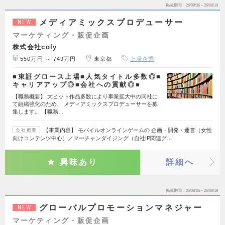
掲載期間
26/08/06～26/08/19
メディアミックスプロデューサー
NEW
マーケティング・販促企画
株式会社coly
550万円 ～ 749万円
東京都
上場企業
■東証グロース上場■人気タイトル多数◎■
キャリアアップ◎■会社への貢献◎■
【職務概要】 大ヒット作品多数により事業拡大中の同社に
て組織強化のため、 メディアミックスプロデューサーを募
集します。 【職務…
【事業内容】 モバイルオンラインゲームの 企画・開発・運営（女性
会社概要
向けコンテンツ中心）／マーチャンダイジング（自社IP関連グ…
興味あり
詳細へ
掲載期間
26/08/06～26/08/19
グローバルプロモーションマネジャー
NEW
マーケティング・販促企画