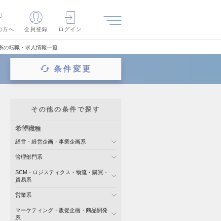
の方へ
会員登録
ログイン
グ系の転職・求人情報一覧
条件変更
その他の条件で探す
希望職種
経営・経営企画・事業企画系
管理部門系
SCM・ロジスティクス・物流・購買・
貿易系
営業系
マーケティング・販促企画・商品開発
系