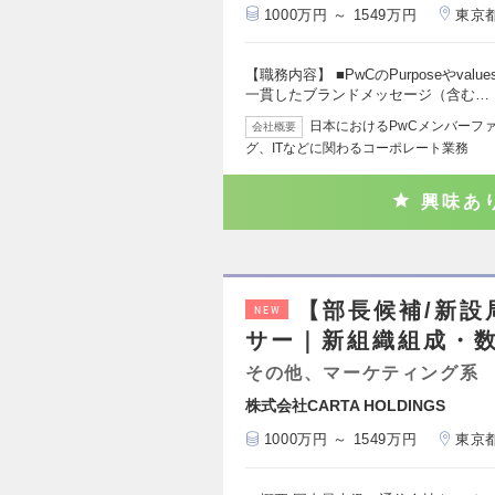
1000万円 ～ 1549万円
東京
【職務内容】 ■PwCのPurposeやv
一貫したブランドメッセージ（含む…
日本におけるPwCメンバーフ
会社概要
グ、ITなどに関わるコーポレート業務
興味あ
【部長候補/新
NEW
サー｜新組織組成・
その他、マーケティング系
株式会社CARTA HOLDINGS
1000万円 ～ 1549万円
東京