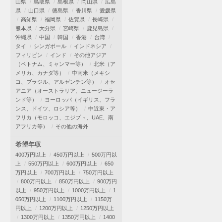
山県
鳥取県
島根県
岡山県
広島
県
山口県
徳島県
香川県
愛媛県
高知県
福岡県
佐賀県
長崎県
熊本県
大分県
宮崎県
鹿児島県
沖縄県
中国
韓国
香港
台湾
タイ
シンガポール
インドネシア
フィリピン
インド
その他アジア
（ベトナム、ミャンマー等）
北米（ア
メリカ、カナダ等）
中南米（メキシ
コ、ブラジル、アルゼンチン等）
オセ
アニア（オーストラリア、ニュージーラ
ンド等）
ヨーロッパ（イギリス、フラ
ンス、ドイツ、ロシア等）
中近東・ア
フリカ（モロッコ、エジプト、UAE、南
アフリカ等）
その他の海外
希望年収
400万円以上
450万円以上
500万円以
上
550万円以上
600万円以上
650
万円以上
700万円以上
750万円以上
800万円以上
850万円以上
900万円
以上
950万円以上
1000万円以上
1
050万円以上
1100万円以上
1150万
円以上
1200万円以上
1250万円以上
1300万円以上
1350万円以上
1400