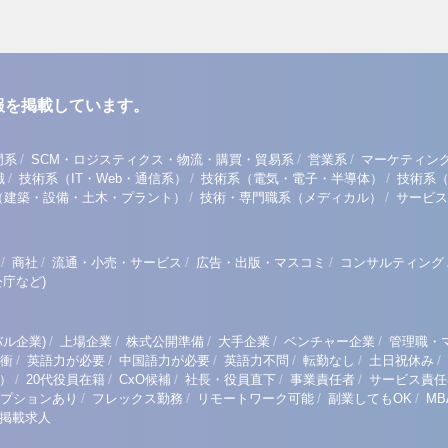
報を掲載しています。
/
/
/
門系
SCM・ロジスティクス・物流・購買・貿易系
営業系
マーケティン
/
/
/
職
技術系（IT・Web・通信系）
技術系（電気・電子・半導体）
技術系
/
/
（建築・設備・土木・プラント）
技術・専門職系（メディカル）
サービス
/
/
/
/
商社
流通・小売・サービス
広告・出版・マスコミ
コンサルティング
庁など)
/
/
/
/
/
ル企業)
上場企業
株式公開準備
大手企業
ベンチャー企業
管理職・
/
/
/
/
/
/
衝
英語力が必要
中国語力が必要
英語力不問
転勤なし
土日祝休み
/
/
/
/
/
）
20代役員在籍
CxO候補
社長・役員直下
事業責任者
サービス責任
/
/
/
/
プションあり
フレックス勤務
リモートワーク可能
副業してもOK
M
掲載求人