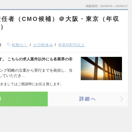
掲載期間
26/08/04～26/08/17
責任者（CMO候補）＠大阪・東京（年収
円）
都
転勤なし
土日祝休み
年収600万以上
す。 こちらの求人案件以外にも各業界の非
ィング戦略の立案から実行までを統括し、当
していただき…
きましてはご面談時にお伝え致します。
り
詳細へ