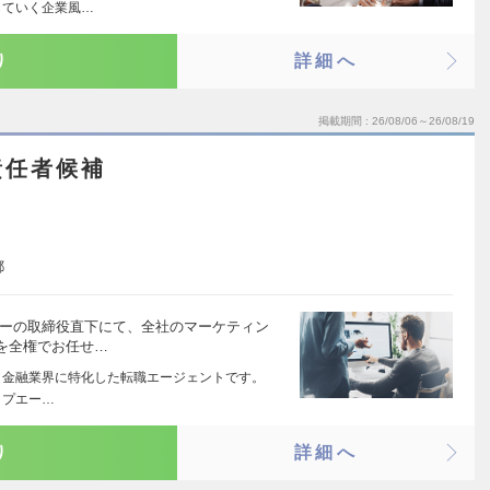
していく企業風…
り
詳細へ
掲載期間
26/08/06～26/08/19
責任者候補
都
ナーの取締役直下にて、全社のマーケティン
を全権でお任せ…
ング・金融業界に特化した転職エージェントです。
ップエー…
り
詳細へ