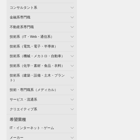
コンサルタント系
金融系専門職
不動産系専門職
技術系（IT・Web・通信系）
技術系（電気・電子・半導体）
技術系（機械・メカトロ・自動車）
技術系（化学・素材・食品・衣料）
技術系（建築・設備・土木・プラン
ト）
技術・専門職系（メディカル）
サービス・流通系
クリエイティブ系
希望業種
IT・インターネット・ゲーム
メーカー