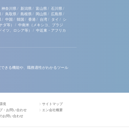
/
/
/
/
神奈川県
新潟県
富山県
石川県
/
/
/
/
/
県
鳥取県
島根県
岡山県
広島県
/
/
/
/
/
/
県
中国
韓国
香港
台湾
タイ
シ
/
ナダ等）
中南米（メキシコ、ブラジ
/
ドイツ、ロシア等）
中近東・アフリカ
定できる機能や、職務適性がわかるツール
環境
サイトマップ
プ・お問い合わせ
エン会社概要
のお問い合わせ