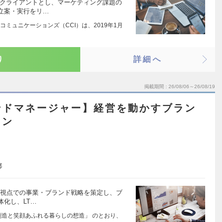
ンクライアントとし、マーケティング課題の
立案・実行をリ…
ー・コミュニケーションズ（CCI）は、2019年1月
り
詳細へ
掲載期間
26/08/06～26/08/19
ンドマネージャー】経営を動かすブラン
ョン
都
期視点での事業・ブランド戦略を策定し、ブ
化し、LT…
創造と笑顔あふれる暮らしの想造」 のとおり、