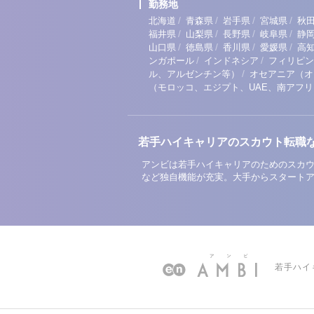
勤務地
/
/
/
/
北海道
青森県
岩手県
宮城県
秋
/
/
/
/
福井県
山梨県
長野県
岐阜県
静
/
/
/
/
山口県
徳島県
香川県
愛媛県
高
/
/
ンガポール
インドネシア
フィリピン
/
ル、アルゼンチン等）
オセアニア（オ
（モロッコ、エジプト、UAE、南アフ
若手ハイキャリアのスカウト転職
アンビは若手ハイキャリアのためのスカウ
など独自機能が充実。大手からスタート
若手ハイ