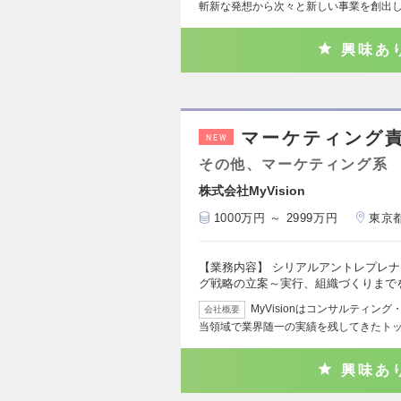
斬新な発想から次々と新しい事業を創出
興味あ
マーケティング
NEW
その他、マーケティング系
株式会社MyVision
1000万円 ～ 2999万円
東京
【業務内容】 シリアルアントレプレ
グ戦略の立案～実行、組織づくりまで
MyVisionはコンサルティ
会社概要
当領域で業界随一の実績を残してきたト
興味あ