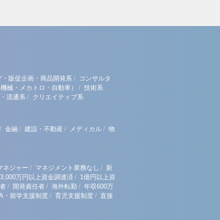
/
グ・販促企画・商品開発系
コンサルタ
/
（機械・メカトロ・自動車）
技術系
/
・流通系
クリエイティブ系
/
/
/
/
金融
建設・不動産
メディカル
物
/
/
マネジャー
マネジメント業務なし
新
/
3,000万円以上資金調達済
1億円以上資
/
/
/
者
開発責任者
海外転勤
年収600万
/
/
BA・留学支援制度
育児支援制度
直接