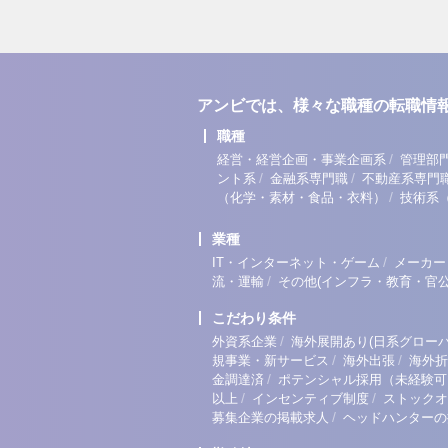
アンビでは、様々な職種の転職情
職種
/
経営・経営企画・事業企画系
管理部
/
/
ント系
金融系専門職
不動産系専門
/
（化学・素材・食品・衣料）
技術系
業種
/
IT・インターネット・ゲーム
メーカー
/
流・運輸
その他(インフラ・教育・官公
こだわり条件
/
外資系企業
海外展開あり(日系グローバ
/
/
規事業・新サービス
海外出張
海外折
/
金調達済
ポテンシャル採用（未経験可
/
/
以上
インセンティブ制度
ストックオ
/
募集企業の掲載求人
ヘッドハンターの