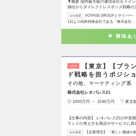
▼概要 国内最大級の通信会社をメイ
抽出からダイレクトレスポンス戦略の
VOYAGE GROUPとサイバ
会社概要
1日より純粋持株会社である「株式会社…
興味あ
【東京】【ブラ
NEW
ド戦略を担うポジシ
その他、マーケティング系
株式会社レオパレス21
1000万円 ～ 1549万円
東京
【仕事の内容】 レオパレス21の中長
ランドの考え方を商品やサービスに具体
【企業理念】 「新しい価値の
会社概要