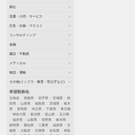
商社
流通・小売・サービス
広告・出版・マスコミ
コンサルティング
金融
建設・不動産
メディカル
物流・運輸
その他(インフラ・教育・官公庁など)
希望勤務地
北海道
青森県
岩手県
宮城県
秋
田県
山形県
福島県
茨城県
栃木
県
群馬県
埼玉県
千葉県
東京都
神奈川県
新潟県
富山県
石川県
福井県
山梨県
長野県
岐阜県
静岡県
愛知県
三重県
滋賀県
京
都府
大阪府
兵庫県
奈良県
和歌