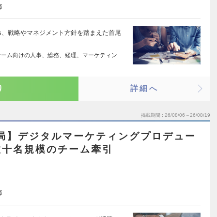
都
alues、戦略やマネジメント方針を踏まえた首尾
ァーム向けの人事、総務、経理、マーケティン
り
詳細へ
掲載期間
26/08/06～26/08/19
設局】デジタルマーケティングプロデュー
数十名規模のチーム牽引
都