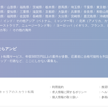
/
/
/
/
/
/
/
/
/
田県
山形県
福島県
茨城県
栃木県
群馬県
埼玉県
千葉県
東京都
/
/
/
/
/
/
/
/
岡県
愛知県
三重県
滋賀県
京都府
大阪府
兵庫県
奈良県
和歌山
/
/
/
/
/
/
/
/
知県
福岡県
佐賀県
長崎県
熊本県
大分県
宮崎県
鹿児島県
沖縄
/
/
/
インド
その他アジア（ベトナム、ミャンマー等）
北米（アメリカ、カ
/
ーストラリア、ニュージーランド等）
ヨーロッパ（イギリス、フランス、
/
リカ等）
その他の海外
ならアンビ
ト転職サービス。年収500万円以上の案件が多数。応募前に合格可能性を判
アップ・行政など、ここにしかない募集も。
利用規約
推奨
キャリアのスカウト転職
求人情報に関するポリシー
ヘル
個人情報の取り扱い
参画