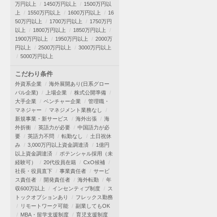
万円以上
1450万円以上
1500万円以
上
1550万円以上
1600万円以上
16
50万円以上
1700万円以上
1750万円
以上
1800万円以上
1850万円以上
1900万円以上
1950万円以上
2000万
円以上
2500万円以上
3000万円以上
5000万円以上
こだわり条件
外資系企業
海外展開あり(日系グロー
バル企業)
上場企業
株式公開準備
大手企業
ベンチャー企業
管理職・
マネジャー
マネジメント業務なし
新規事業・新サービス
海外出張
海
外折衝
英語力が必要
中国語力が必
要
英語力不問
転勤なし
土日祝休
み
3,000万円以上資金調達済
1億円
以上資金調達済
ポテンシャル採用（未
経験可）
20代役員在籍
CxO候補
社長・役員直下
事業責任者
サービ
ス責任者
開発責任者
海外転勤
年
収600万以上
インセンティブ制度
ス
トックオプションあり
フレックス勤務
リモートワーク可能
副業してもOK
MBA・留学支援制度
育児支援制度