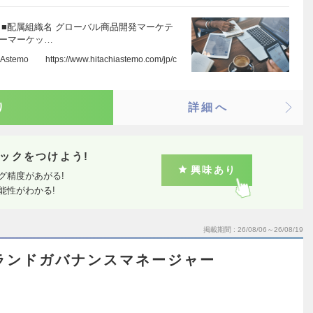
 ■配属組織名 グローバル商品開発マーケテ
ターマーケッ…
https://www.hitachiastemo.com/jp/c
り
詳細へ
ックをつけよう!
興味あり
グ精度があがる!
能性がわかる!
掲載期間
26/08/06～26/08/19
】ブランドガバナンスマネージャー