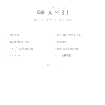
ス求人T
販促企画・商品開
ーケティン
ケティング系の転職・求人情
OP
発系
グ系
報一覧
若手ハイキャリアのスカウト転職
利用規約
求人情報に関するポリシー
個人情報の取り扱い
推奨環境
ヘルプ・お問い合わせ
参画のお問い合わせ
サイトマップ
エン会社概要
©
en Inc.