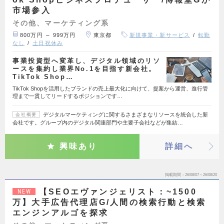
市場参入
その他、マーケティング系
800万円 ～ 999万円
東京都
新規事業・新サービス
転勤
なし
土日祝休み
事業投資型へ変革し、デジタル領域のリソ
ースを集約し業界No.1を目指す新会社。
TikTok Shop…
TikTok Shopを活用したブランドの売上最大化に向けて、提案から運営、進行管
理まで一貫してリードするポジションです…
デジタルマーケティングに関するさまざまなリソースを統合した新
会社概要
会社です。グループ内のデジタル関連部門や主要子会社などが集結…
興味あり
詳細へ
掲載期間
26/08/07～26/08/20
【SEOエヴァンジェリスト：~1500
NEW
万】大手広告代理店G/人間の検索行動と検索
エンジンアルゴを探求