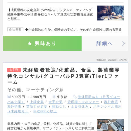
【成⻑過程の安定企業でWeb広告‧デジタルマーケティング
戦略を主導∕若手活躍‧多様なキャリア形成可∕広告投資最適化
と顧客…
◆生命保険の引受、保険金の支払い、その他生命保険に関わる事業
会社概要
興味あり
詳細へ
掲載期間
26/08/08～26/08/29
未経験者歓迎/化粧品、食品、製菓業界
NEW
特化コンサル/グローバルPJ豊富/Tier1ファ
ーム
その他、マーケティング系
800万円 ～ 1499万円
東京都
海外展開あり（日系グロー
バル企業）
上場企業
大手企業
管理職・マネジャー
海外出張
海外折衝
英語力が必要
転勤なし
土日祝休み
ポテンシャル採用
（未経験可）
年収600万以上
業務内容 ・大手の食品、飲料、化粧品、雑貨企業に対して
経営戦略から新規事業、サプライチェーン周りなど多岐に渡