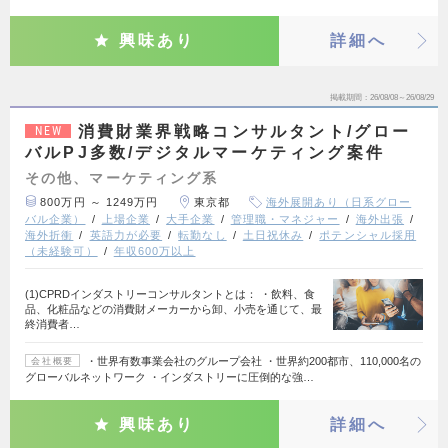
興味あり
詳細へ
掲載期間
26/08/08～26/08/29
消費財業界戦略コンサルタント/グロー
NEW
バルPJ多数/デジタルマーケティング案件
その他、マーケティング系
800万円 ～ 1249万円
東京都
海外展開あり（日系グロー
バル企業）
上場企業
大手企業
管理職・マネジャー
海外出張
海外折衝
英語力が必要
転勤なし
土日祝休み
ポテンシャル採用
（未経験可）
年収600万以上
(1)CPRDインダストリーコンサルタントとは： ・飲料、食
品、化粧品などの消費財メーカーから卸、小売を通じて、最
終消費者…
・世界有数事業会社のグループ会社 ・世界約200都市、110,000名の
会社概要
グローバルネットワーク ・インダストリーに圧倒的な強…
興味あり
詳細へ