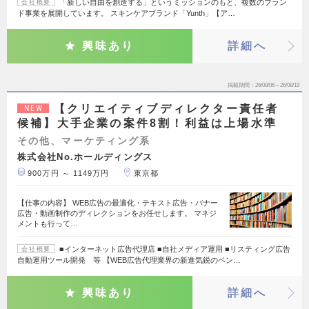
「新しい自由を創造する」というミッションのもと、複数のブラン
会社概要
ド事業を展開しています。 スキンケアブランド「Yunth」【ア…
興味あり
詳細へ
掲載期間
26/08/06～26/08/19
【クリエイティブディレクター責任者
NEW
候補】大手企業の案件8割！利益は上場水準
その他、マーケティング系
株式会社No.ホールディングス
900万円 ～ 1149万円
東京都
【仕事の内容】 WEB広告の最適化・テキスト広告・バナー
広告・動画制作のディレクションをお任せします。 マネジ
メントも行って…
■インターネット広告代理店 ■自社メディア運用 ■リスティング広告
会社概要
自動運用ツール開発 等 【WEB広告代理業界の新進気鋭のベン…
興味あり
詳細へ