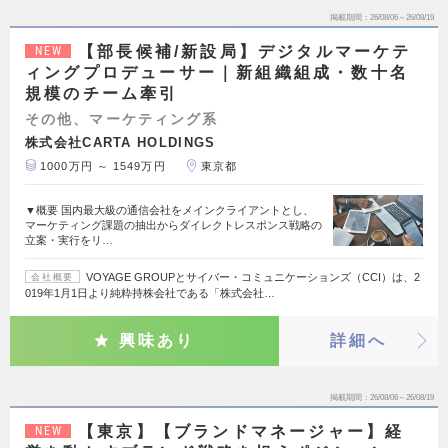
掲載期間
26/08/06～26/08/19
【部長候補/新設局】デジタルマーケテ
NEW
ィングプロデューサー｜新組織組成・数十名
規模のチーム牽引
その他、マーケティング系
株式会社CARTA HOLDINGS
1000万円 ～ 1549万円
東京都
▼概要 国内最大級の通信会社をメインクライアントとし、
マーケティング課題の抽出からダイレクトレスポンス戦略の
立案・実行をリ…
VOYAGE GROUPとサイバー・コミュニケーションズ（CCI）は、2
会社概要
019年1月1日より純粋持株会社である「株式会社…
興味あり
詳細へ
掲載期間
26/08/06～26/08/19
【東京】【ブランドマネージャー】経
NEW