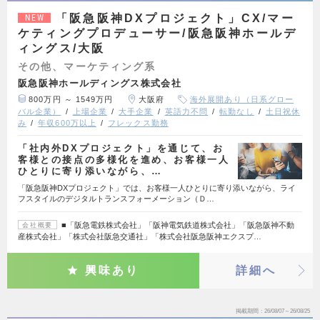
「阪急阪神DXプロジェクト」CX/マー
NEW
ケティングプロデューサー/阪急阪神ホールデ
ィングス/大阪
その他、マーケティング系
阪急阪神ホールディングス株式会社
800万円 ～ 1549万円
大阪府
海外展開あり（日系グロー
バル企業）
上場企業
大手企業
英語力不問
転勤なし
土日祝休
み
年収600万以上
フレックス勤務
「社内外DXプロジェクト」を通じて、お
客様との接点の多様化を進め、お客様一人
ひとりに寄り添いながら、…
「阪急阪神DXプロジェクト」では、お客様一人ひとりに寄り添いながら、ライ
フスタイルのデジタルトランスフォーメーション（Ｄ…
■「阪急電鉄株式会社」「阪神電気鉄道株式会社」「阪急阪神不動
会社概要
産株式会社」「株式会社阪急交通社」「株式会社阪急阪神エクスプ…
興味あり
詳細へ
掲載期間
26/08/07～26/08/25