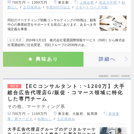
700万円 ～ 1399万円
東京都
上場企業
英語力不問
転
勤なし
土日祝休み
年収600万以上
リモートワーク可能
同社のマーケティング戦略コンサルティングの特徴は、顧客
中心の事業経営をサポートする視点にあります。あるべき市
場定義を事業…
2024年1月1日 株式会社電通国際情報サービス（ISID）から株式会
会社概要
社電通総研に社名変更。 同社グループの2030年のあ…
興味あり
詳細へ
掲載期間
26/08/07～26/08/20
【ECコンサルタント：~1200万】大手
NEW
総合広告代理店G/販促・コマース領域に特化
した専門チーム
その他、マーケティング系
700万円 ～ 1199万円
東京都、大阪府、福岡県
新規事
業・新サービス
転勤なし
土日祝休み
大手広告代理店グループのデジタルマーケ