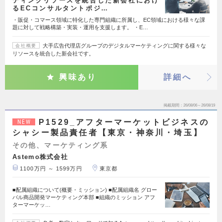
ティングリソースを統合した新会社におけ
るECコンサルタントポジ…
・販促・コマース領域に特化した専門組織に所属し、EC領域における様々な課
題に対して戦略構築・実装・運用を支援します。 ・E…
大手広告代理店グループのデジタルマーケティングに関する様々な
会社概要
リソースを統合した新会社です。
興味あり
詳細へ
掲載期間
26/08/06～26/08/19
P1529_アフターマーケットビジネスの
NEW
シャシー製品責任者【東京・神奈川・埼玉】
その他、マーケティング系
Astemo株式会社
1100万円 ～ 1599万円
東京都
■配属組織について(概要・ミッション) ■配属組織名 グロー
バル商品開発マーケティング本部 ■組織のミッション アフ
ターマーケッ…