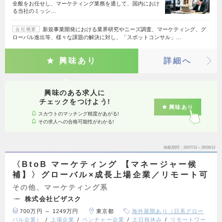
全般をお任せし、マーケティング業務を通して、国内におけ
る当社のミッシ…
新規事業開発における業界研究やニーズ調査、マーケティング、グ
会社概要
ローバル進出等、様々な課題の解決に対し、「スポットコンサル」…
興味あり
詳細へ
興味のある求人に
チェックをつけよう!
興味あり
スカウトのマッチング精度があがる!
その求人への合格可能性がわかる!
掲載期間
26/07/31～26/08/13
〈BtoB マーケティング 【マネージャー候
補】〉グローバル×成長上場企業／リモート可
その他、マーケティング系
株式会社ビザスク
700万円 ～ 1249万円
東京都
海外展開あり（日系グロー
バル企業）
上場企業
ベンチャー企業
土日祝休み
リモートワー