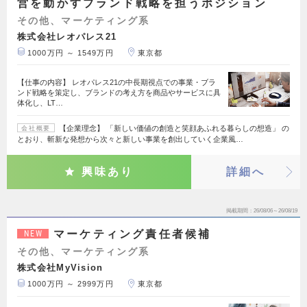
営を動かすブランド戦略を担うポジション
その他、マーケティング系
株式会社レオパレス21
1000万円 ～ 1549万円
東京都
【仕事の内容】 レオパレス21の中長期視点での事業・ブラ
ンド戦略を策定し、ブランドの考え方を商品やサービスに具
体化し、LT…
【企業理念】 「新しい価値の創造と笑顔あふれる暮らしの想造」 の
会社概要
とおり、斬新な発想から次々と新しい事業を創出していく企業風…
興味あり
詳細へ
掲載期間
26/08/06～26/08/19
マーケティング責任者候補
NEW
その他、マーケティング系
株式会社MyVision
1000万円 ～ 2999万円
東京都