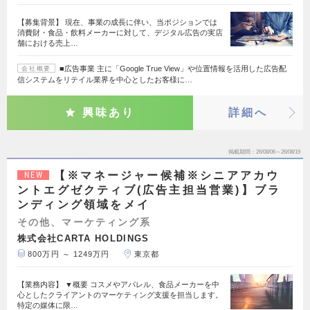
【募集背景】 現在、事業の成長に伴い、当ポジションでは
消費財・食品・飲料メーカーに対して、デジタル広告の実店
舗における売上…
■広告事業 主に「Google True View」や位置情報を活用した広告配
会社概要
信システムをリテイル業界を中心としたお客様に…
興味あり
詳細へ
掲載期間
26/08/06～26/08/19
【※マネージャー候補※シニアアカウ
NEW
ントエグゼクティブ(広告主担当営業)】ブラ
ンディング領域をメイ
その他、マーケティング系
株式会社CARTA HOLDINGS
800万円 ～ 1249万円
東京都
【業務内容】 ▼概要 コスメやアパレル、食品メーカーを中
心としたクライアントのマーケティング支援を担当します。
特定の媒体に限…