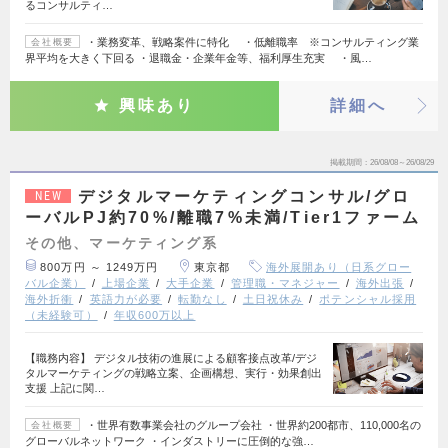
るコンサルティ…
・業務変革、戦略案件に特化 ・低離職率 ※コンサルティング業
会社概要
界平均を大きく下回る ・退職金・企業年金等、福利厚生充実 ・風…
興味あり
詳細へ
掲載期間
26/08/08～26/08/29
デジタルマーケティングコンサル/グロ
NEW
ーバルPJ約70%/離職7%未満/Tier1ファーム
その他、マーケティング系
800万円 ～ 1249万円
東京都
海外展開あり（日系グロー
バル企業）
上場企業
大手企業
管理職・マネジャー
海外出張
海外折衝
英語力が必要
転勤なし
土日祝休み
ポテンシャル採用
（未経験可）
年収600万以上
【職務内容】 デジタル技術の進展による顧客接点改革/デジ
タルマーケティングの戦略立案、企画構想、実行・効果創出
支援 上記に関…
・世界有数事業会社のグループ会社 ・世界約200都市、110,000名の
会社概要
グローバルネットワーク ・インダストリーに圧倒的な強…