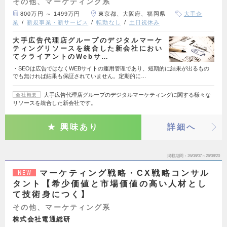
その他、マーケティング系
800万円 ～ 1499万円
東京都、大阪府、福岡県
大手企
業
新規事業・新サービス
転勤なし
土日祝休み
大手広告代理店グループのデジタルマーケ
ティングリソースを統合した新会社におい
てクライアントのWebサ…
・SEOは広告ではなくWEBサイトの運用管理であり、短期的に結果が出るもの
でも無ければ結果も保証されていません。定期的に…
大手広告代理店グループのデジタルマーケティングに関する様々な
会社概要
リソースを統合した新会社です。
興味あり
詳細へ
掲載期間
26/08/07～26/08/20
マーケティング戦略・CX戦略コンサル
NEW
タント【希少価値と市場価値の高い人材とし
て技術身につく】
その他、マーケティング系
株式会社電通総研