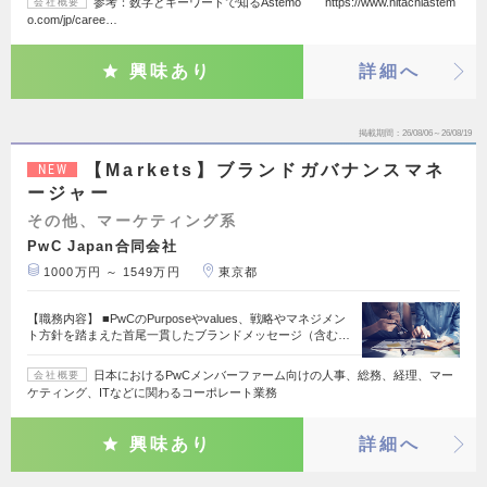
参考：数字とキーワードで知るAstemo https://www.hitachiastem
会社概要
o.com/jp/caree…
興味あり
詳細へ
掲載期間
26/08/06～26/08/19
【Markets】ブランドガバナンスマネ
NEW
ージャー
その他、マーケティング系
PwC Japan合同会社
1000万円 ～ 1549万円
東京都
【職務内容】 ■PwCのPurposeやvalues、戦略やマネジメン
ト方針を踏まえた首尾一貫したブランドメッセージ（含む…
日本におけるPwCメンバーファーム向けの人事、総務、経理、マー
会社概要
ケティング、ITなどに関わるコーポレート業務
興味あり
詳細へ