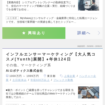
【業務内容】 シリアルアントレプレナーの取締役直下に
て、全社のマーケティング戦略の立案～実行、組織づくりま
でを全権でお任せ…
MyVisionはコンサルティング・金融業界に特化した転職エージェン
会社概要
トです。 当領域で業界随一の実績を残してきたトップエー…
興味あり
詳細へ
掲載期間
26/08/06～26/08/19
インフルエンサーマーケティング【大人気コ
スメ[Yunth]展開】♦年休124日
その他、マーケティング系
Aiロボティクス株式会社
1000万円 ～ 1999万円
東京都
上場企業
ベンチャー企
業
土日祝休み
年収600万以上
フレックス勤務
■魅力・ポイント ◯裁量を持ってチャレンジできる環境 当
社では少数精鋭のチームで自社商品のWebマーケティングを
推進しており…