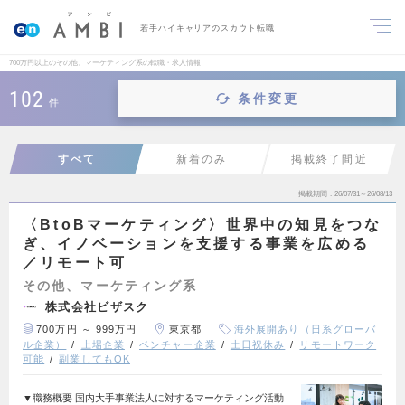
若手ハイキャリアのスカウト転職
700万円以上のその他、マーケティング系の転職・求人情報
102
条件変更
件
すべて
新着のみ
掲載終了間近
掲載期間
26/07/31～26/08/13
〈BtoBマーケティング〉世界中の知見をつな
ぎ、イノベーションを支援する事業を広める
／リモート可
その他、マーケティング系
株式会社ビザスク
700万円 ～ 999万円
東京都
海外展開あり（日系グローバ
ル企業）
上場企業
ベンチャー企業
土日祝休み
リモートワーク
可能
副業してもOK
▼職務概要 国内大手事業法人に対するマーケティング活動