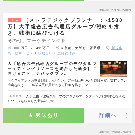
掲載期間
26/08/07～26/08/20
【ストラテジックプランナー：~1500
NEW
万】大手総合広告代理店グループ/戦略を描
き、戦術に結びつける
その他、マーケティング系
1000万円 ～ 1499万円
東京都、大阪府、福岡県
新規事
業・新サービス
転勤なし
土日祝休み
大手総合広告代理店グループのデジタルマ
ーケティングリソースを統合した新会社に
おけるストラテジックプラ…
・クライアントの事業戦略に向き合い、データに基づいた戦略立案、実行プラン
策定を担う。 ・事業成長に貢献できる戦略を描き、マ…
大手広告代理店グループのデジタルマーケティングに関する様々な
会社概要
リソースを統合した新会社です。
興味あり
詳細へ
掲載期間
26/08/07～26/08/20