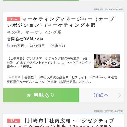
掲載期間
26/08/06～26/08/19
マーケティングマネージャー（オープ
NEW
ンポジション）/マーケティング本部
その他、マーケティング系
合同会社DMM.com
850万円 ～ 1849万円
東京都
【仕事内容】 デジタルマーケティング部の戦略立案・実行
推進、組織マネジメントを中心としつつ、マーケティング本
部全体・「機能…
会員数3，500万人を誇る総合サービスサイト「DMM.com」を運営
会社概要
動画配信サービス／エネルギー事業（太陽光発電）／オン…
興味あり
詳細へ
掲載期間
26/08/06～26/08/19
【川崎市】社内広報・エグゼクティブ
NEW
コミュニケーション担当（Japan・ASEA