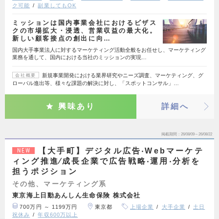
ク可能
副業してもOK
ミッションは国内事業会社におけるビザス
クの市場拡大・浸透、営業収益の最大化。
新しい顧客接点の創出に向…
国内大手事業法人に対するマーケティング活動全般をお任せし、マーケティング
業務を通して、国内における当社のミッションの実現…
新規事業開発における業界研究やニーズ調査、マーケティング、グ
会社概要
ローバル進出等、様々な課題の解決に対し、「スポットコンサル」…
興味あり
詳細へ
掲載期間
26/08/09～26/08/22
【大手町】デジタル広告‧Webマーケテ
NEW
ィング推進∕成⻑企業で広告戦略‧運用‧分析を
担うポジション
その他、マーケティング系
東京海上日動あんしん生命保険 株式会社
700万円 ～ 1199万円
東京都
上場企業
大手企業
土日
祝休み
年収600万以上