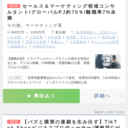
セールス＆マーケティング領域コンサ
NEW
ルタント/グローバルPJ約70％/離職率7%未
満
その他、マーケティング系
800万円 ～ 1249万円
東京都
海外展開あり（日系グロー
バル企業）
上場企業
大手企業
管理職・マネジャー
海外出張
海外折衝
英語力が必要
転勤なし
土日祝休み
ポテンシャル採用
（未経験可）
年収600万以上
【職務内容】 クライアントのトップラインの増大を実現す
るため、デジタル戦略・CRM戦略・営業戦略の立案、業務
プロセスの設計…
・世界有数事業会社のグループ会社 ・世界約200都市、110,000名の
会社概要
グローバルネットワーク ・インダストリーに圧倒的な強…
興味あり
詳細へ
掲載期間
26/08/07～26/08/20
【バズと購買の連鎖を生み出す】TikT
NEW
ok Shopビジネスプロデューサー/博報堂Gが