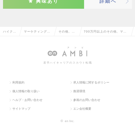
興味あり
詳細へ
ハイクラ
マーケティング・
その他、マ
700万円以上のその他、マー
ス求人T
販促企画・商品開
ーケティン
ケティング系の転職・求人情
OP
発系
グ系
報一覧
若手ハイキャリアのスカウト転職
利用規約
求人情報に関するポリシー
個人情報の取り扱い
推奨環境
ヘルプ・お問い合わせ
参画のお問い合わせ
サイトマップ
エン会社概要
©
en Inc.