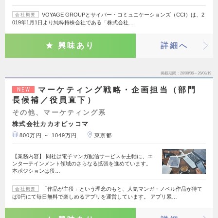
VOYAGE GROUPとサイバー・コミュニケーションズ（CCI）は、2
会社概要
019年1月1日より純粋持株会社である「株式会社…
興味あり
詳細へ
掲載期間
26/08/06～26/08/19
マーケティング戦略・企画担当（部門
NEW
長候補／役員直下）
その他、マーケティング系
株式会社カカオピッコマ
800万円 ～ 1049万円
東京都
【業務内容】 同社は電子マンガ配信サービスを主軸に、エ
ンターテインメント領域のさらなる拡張を進めています。
本ポジションは役…
「作品が主役」という理念のもと、人気マンガ・ノベル作品が待て
会社概要
ば0円にて毎日無料で楽しめるアプリを運営しています。 アプリ累…