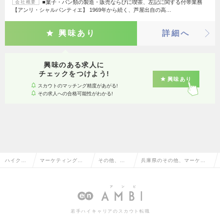
■菓子・パン類の製造・販売ならびに喫茶、左記に関する付帯業務
会社概要
【アンリ・シャルパンティエ】 1969年から続く、芦屋出自の高…
興味あり
詳細へ
興味のある求人に
チェックをつけよう!
興味あり
スカウトのマッチング精度があがる!
その求人への合格可能性がわかる!
ハイクラ
マーケティング・
その他、マ
兵庫県のその他、マーケテ
ス求人TO
販促企画・商品開
ーケティン
ィング系の転職・求人情報
P
発系
グ系
一覧
若手ハイキャリアのスカウト転職