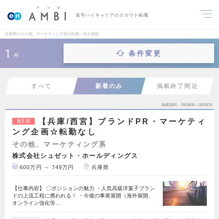
若手ハイキャリアのスカウト転職
兵庫県のその他、マーケティング系の転職・求人情報
1
条件変更
件
すべて
新着のみ
掲載終了間近
掲載期間
26/08/06～26/08/19
【兵庫/西宮】ブランドPR・マーケティ
NEW
ング企画☆転勤なし
その他、マーケティング系
株式会社シュゼット・ホールディングス
600万円 ～ 749万円
兵庫県
【仕事内容】 〇ポジションの魅力 ・人気高級洋菓子ブラン
ドの上流工程に携われる！ ・今後の事業展開（海外展開、
オンライン強化等…