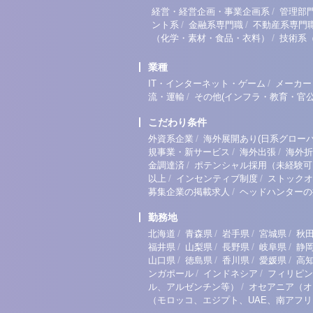
/
経営・経営企画・事業企画系
管理部
/
/
ント系
金融系専門職
不動産系専門
/
（化学・素材・食品・衣料）
技術系
業種
/
IT・インターネット・ゲーム
メーカー
/
流・運輸
その他(インフラ・教育・官公
こだわり条件
/
外資系企業
海外展開あり(日系グローバ
/
/
規事業・新サービス
海外出張
海外折
/
金調達済
ポテンシャル採用（未経験可
/
/
以上
インセンティブ制度
ストックオ
/
募集企業の掲載求人
ヘッドハンターの
勤務地
/
/
/
/
北海道
青森県
岩手県
宮城県
秋
/
/
/
/
福井県
山梨県
長野県
岐阜県
静
/
/
/
/
山口県
徳島県
香川県
愛媛県
高
/
/
ンガポール
インドネシア
フィリピン
/
ル、アルゼンチン等）
オセアニア（オ
（モロッコ、エジプト、UAE、南アフ