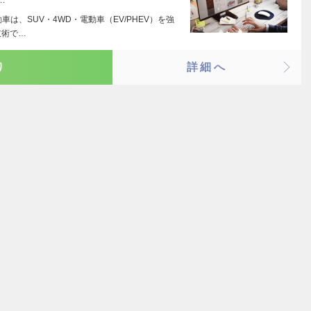
は、SUV・4WD・電動車（EV/PHEV）を強
技術で…
り
詳細へ