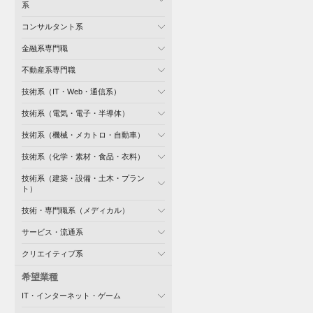
系
コンサルタント系
金融系専門職
不動産系専門職
技術系（IT・Web・通信系）
技術系（電気・電子・半導体）
技術系（機械・メカトロ・自動車）
技術系（化学・素材・食品・衣料）
技術系（建築・設備・土木・プラン
ト）
技術・専門職系（メディカル）
サービス・流通系
クリエイティブ系
希望業種
IT・インターネット・ゲーム