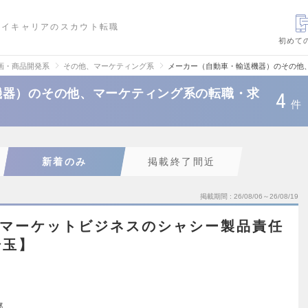
ハイキャリアのスカウト転職
初めて
画・商品開発系
その他、マーケティング系
メーカー（自動車・輸送機器）のその他
機器）のその他、マーケティング系の転職・求
4
件
新着のみ
掲載終了間近
掲載期間
26/08/06～26/08/19
ターマーケットビジネスのシャシー製品責任
埼玉】
都