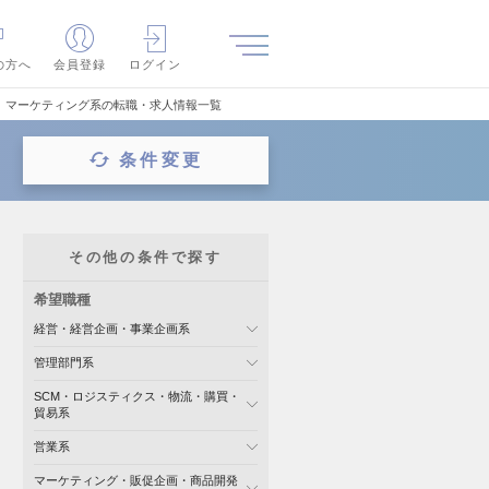
の方へ
会員登録
ログイン
、マーケティング系の転職・求人情報一覧
条件変更
その他の条件で探す
希望職種
経営・経営企画・事業企画系
管理部門系
SCM・ロジスティクス・物流・購買・
貿易系
営業系
マーケティング・販促企画・商品開発