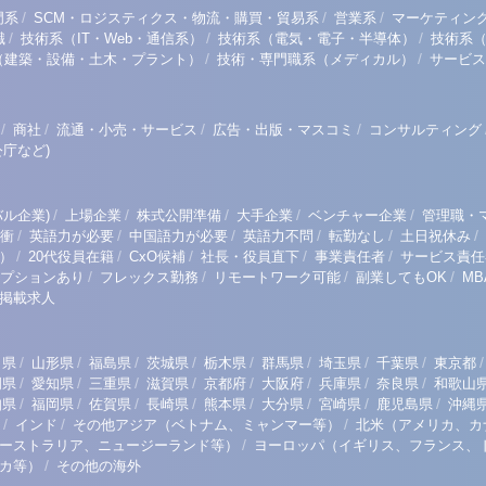
/
/
/
門系
SCM・ロジスティクス・物流・購買・貿易系
営業系
マーケティン
/
/
/
職
技術系（IT・Web・通信系）
技術系（電気・電子・半導体）
技術系
/
/
（建築・設備・土木・プラント）
技術・専門職系（メディカル）
サービス
/
/
/
/
商社
流通・小売・サービス
広告・出版・マスコミ
コンサルティング
庁など)
/
/
/
/
/
ル企業)
上場企業
株式公開準備
大手企業
ベンチャー企業
管理職・
/
/
/
/
/
/
衝
英語力が必要
中国語力が必要
英語力不問
転勤なし
土日祝休み
/
/
/
/
/
）
20代役員在籍
CxO候補
社長・役員直下
事業責任者
サービス責任
/
/
/
/
プションあり
フレックス勤務
リモートワーク可能
副業してもOK
M
掲載求人
/
/
/
/
/
/
/
/
/
田県
山形県
福島県
茨城県
栃木県
群馬県
埼玉県
千葉県
東京都
/
/
/
/
/
/
/
/
岡県
愛知県
三重県
滋賀県
京都府
大阪府
兵庫県
奈良県
和歌山
/
/
/
/
/
/
/
/
知県
福岡県
佐賀県
長崎県
熊本県
大分県
宮崎県
鹿児島県
沖縄
/
/
/
インド
その他アジア（ベトナム、ミャンマー等）
北米（アメリカ、カ
/
ーストラリア、ニュージーランド等）
ヨーロッパ（イギリス、フランス、
/
リカ等）
その他の海外