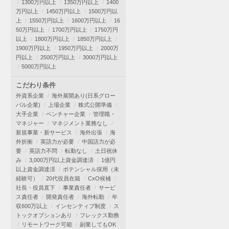
1300万円以上
1350万円以上
1400
万円以上
1450万円以上
1500万円以
上
1550万円以上
1600万円以上
16
50万円以上
1700万円以上
1750万円
以上
1800万円以上
1850万円以上
1900万円以上
1950万円以上
2000万
円以上
2500万円以上
3000万円以上
5000万円以上
こだわり条件
外資系企業
海外展開あり(日系グロー
バル企業)
上場企業
株式公開準備
大手企業
ベンチャー企業
管理職・
マネジャー
マネジメント業務なし
新規事業・新サービス
海外出張
海
外折衝
英語力が必要
中国語力が必
要
英語力不問
転勤なし
土日祝休
み
3,000万円以上資金調達済
1億円
以上資金調達済
ポテンシャル採用（未
経験可）
20代役員在籍
CxO候補
社長・役員直下
事業責任者
サービ
ス責任者
開発責任者
海外転勤
年
収600万以上
インセンティブ制度
ス
トックオプションあり
フレックス勤務
リモートワーク可能
副業してもOK