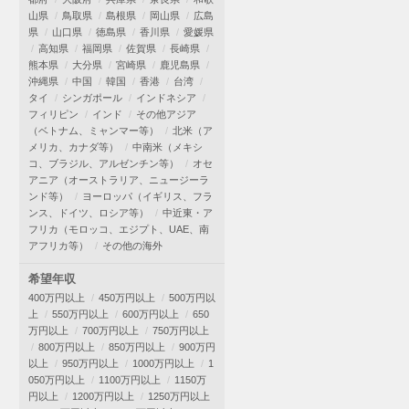
山県
鳥取県
島根県
岡山県
広島
県
山口県
徳島県
香川県
愛媛県
高知県
福岡県
佐賀県
長崎県
熊本県
大分県
宮崎県
鹿児島県
沖縄県
中国
韓国
香港
台湾
タイ
シンガポール
インドネシア
フィリピン
インド
その他アジア
（ベトナム、ミャンマー等）
北米（ア
メリカ、カナダ等）
中南米（メキシ
コ、ブラジル、アルゼンチン等）
オセ
アニア（オーストラリア、ニュージーラ
ンド等）
ヨーロッパ（イギリス、フラ
ンス、ドイツ、ロシア等）
中近東・ア
フリカ（モロッコ、エジプト、UAE、南
アフリカ等）
その他の海外
希望年収
400万円以上
450万円以上
500万円以
上
550万円以上
600万円以上
650
万円以上
700万円以上
750万円以上
800万円以上
850万円以上
900万円
以上
950万円以上
1000万円以上
1
050万円以上
1100万円以上
1150万
円以上
1200万円以上
1250万円以上