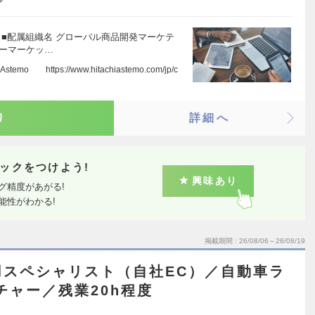
 ■配属組織名 グローバル商品開発マーケテ
ターマーケッ…
https://www.hitachiastemo.com/jp/c
り
詳細へ
ックをつけよう!
興味あり
グ精度があがる!
能性がわかる!
掲載期間
26/08/06～26/08/19
用スペシャリスト（自社EC）／自動車ラ
チャー／残業20h程度