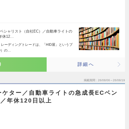
ペシャリスト（自社EC）／自動車ライトの
年休12…
トレーディングトレードは、「HID屋」というブ
D）の…
り
詳細へ
掲載期間
26/08/06～26/08/19
ーケター／自動車ライトの急成長ECベン
／年休120日以上