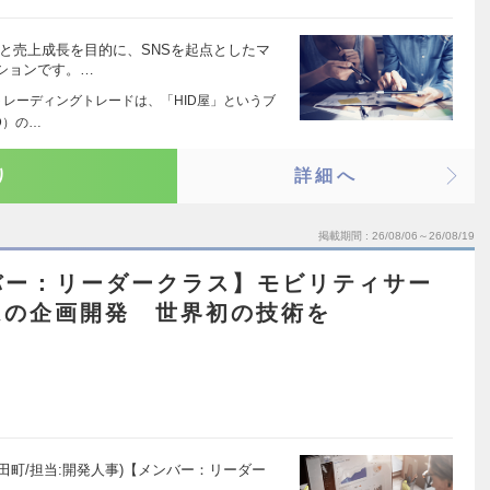
と売上成長を目的に、SNSを起点としたマ
ションです。…
トレーディングトレードは、「HID屋」というブ
D）の…
り
詳細へ
掲載期間
26/08/06～26/08/19
バー：リーダークラス】モビリティサー
ムの企画開発 世界初の技術を
地:田町/担当:開発人事)【メンバー：リーダー
…