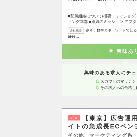
■配属組織について(概要・ミッション)
ィング本部 ■組織のミッション アフ
参考：数字とキーワードで知るAstemo 
会社概要
aree…
興味あ
興味のある求人にチェ
スカウトのマッチン
その求人への合格可
【東京】広告運
NEW
イトの急成長ECベン
その他、マーケティング系