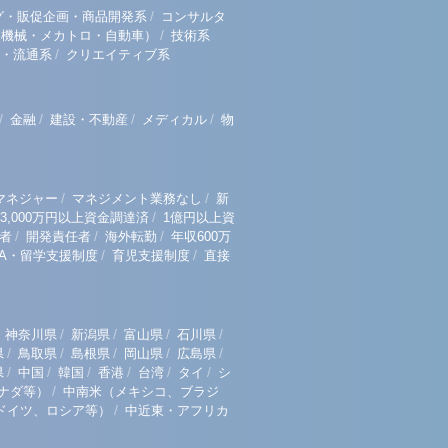
/
グ・販促企画・商品開発系
コンサルタ
/
（機械・メカトロ・自動車）
技術系
/
・流通系
クリエイティブ系
/
/
/
/
金融
建設・不動産
メディカル
物
/
/
マネジャー
マネジメント業務なし
新
/
3,000万円以上資金調達済
1億円以上資
/
/
/
者
開発責任者
海外転勤
年収600万
/
/
BA・留学支援制度
育児支援制度
直接
/
/
/
/
神奈川県
新潟県
富山県
石川県
/
/
/
/
/
県
鳥取県
島根県
岡山県
広島県
/
/
/
/
/
/
県
中国
韓国
香港
台湾
タイ
シ
/
ナダ等）
中南米（メキシコ、ブラジ
/
ドイツ、ロシア等）
中近東・アフリカ