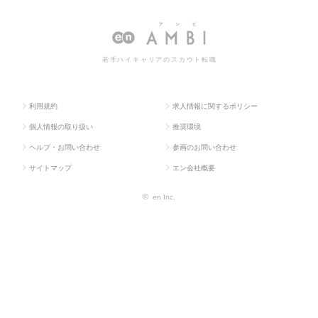
ス求人T
販促企画・商品開
ーケティン
ティング系の転職・求人情報
OP
発系
グ系
一覧
若手ハイキャリアのスカウト転職
利用規約
求人情報に関するポリシー
個人情報の取り扱い
推奨環境
ヘルプ・お問い合わせ
参画のお問い合わせ
サイトマップ
エン会社概要
©
en Inc.