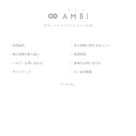
ス求人TO
販促企画・商品開
ーケティン
ィング系の転職・求人情報
P
発系
グ系
一覧
若手ハイキャリアのスカウト転職
利用規約
求人情報に関するポリシー
個人情報の取り扱い
推奨環境
ヘルプ・お問い合わせ
参画のお問い合わせ
サイトマップ
エン会社概要
©
en Inc.