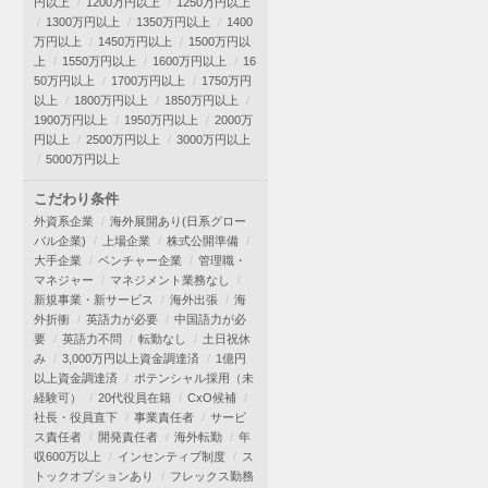
円以上
1200万円以上
1250万円以上
1300万円以上
1350万円以上
1400
万円以上
1450万円以上
1500万円以
上
1550万円以上
1600万円以上
16
50万円以上
1700万円以上
1750万円
以上
1800万円以上
1850万円以上
1900万円以上
1950万円以上
2000万
円以上
2500万円以上
3000万円以上
5000万円以上
こだわり条件
外資系企業
海外展開あり(日系グロー
バル企業)
上場企業
株式公開準備
大手企業
ベンチャー企業
管理職・
マネジャー
マネジメント業務なし
新規事業・新サービス
海外出張
海
外折衝
英語力が必要
中国語力が必
要
英語力不問
転勤なし
土日祝休
み
3,000万円以上資金調達済
1億円
以上資金調達済
ポテンシャル採用（未
経験可）
20代役員在籍
CxO候補
社長・役員直下
事業責任者
サービ
ス責任者
開発責任者
海外転勤
年
収600万以上
インセンティブ制度
ス
トックオプションあり
フレックス勤務