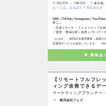
500万円 ～ 799万円
東京都
み
社長・役員直下
事業責任者
SNS（TikTok／Instagram／Yo
すこ…
・市場リサーチ ・クリエイティブ企画
／運用 ・数値分析／改善 👉すべて
・WEB広告運用事業 →顧客
会社概要
告運用サービスを提供しています。 ・SN
興味あ
【リモートフルフレ
ィング改善できるデ
マーケティングプランナー・
株式会社フェズ