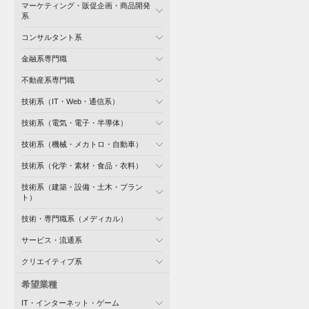
マーケティング・販促企画・商品開発
系
コンサルタント系
金融系専門職
不動産系専門職
技術系（IT・Web・通信系）
技術系（電気・電子・半導体）
技術系（機械・メカトロ・自動車）
技術系（化学・素材・食品・衣料）
技術系（建築・設備・土木・プラン
ト）
技術・専門職系（メディカル）
サービス・流通系
クリエイティブ系
希望業種
IT・インターネット・ゲーム