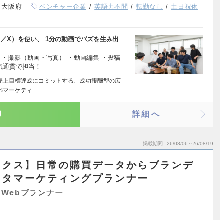
、大阪府
ベンチャー企業
英語力不問
転勤なし
土日祝休
uTube ／X）を使い、 1分の動画でバズを生み出
 ・撮影（動画・写真） ・動画編集 ・投稿
一気通貫で担当！
の売上目標達成にコミットする、成功報酬型の広
Sマーケティ…
り
詳細へ
掲載期間
26/08/06～26/08/19
ックス】日常の購買データからブランデ
ータマーケティングプランナー
Webプランナー