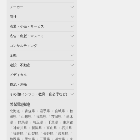
メーカー
商社
流通・小売・サービス
広告・出版・マスコミ
コンサルティング
金融
建設・不動産
メディカル
物流・運輸
その他(インフラ・教育・官公庁など)
希望勤務地
北海道
青森県
岩手県
宮城県
秋
田県
山形県
福島県
茨城県
栃木
県
群馬県
埼玉県
千葉県
東京都
神奈川県
新潟県
富山県
石川県
福井県
山梨県
長野県
岐阜県
静岡県
愛知県
三重県
滋賀県
京