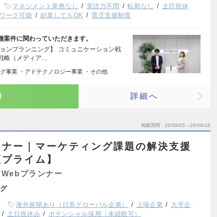
マネジメント業務なし
英語力不問
転勤なし
土日祝休
ワーク可能
副業してもOK
育児支援制度
種案件に関わっていただきます。
ョンプランニング】 コミュニケーション戦
戦略（メディア…
グ事業 ・アドテクノロジー事業 ・その他
り
詳細へ
掲載期間
26/08/05～26/08/18
ンナー｜マーケティング課題の解決支援
証プライム】
Webプランナー
グ
海外展開あり（日系グローバル企業）
上場企業
大手企
土日祝休み
ポテンシャル採用（未経験可）