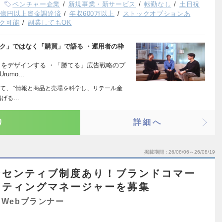
ベンチャー企業
新規事業・新サービス
転勤なし
土日祝
1億円以上資金調達済
年収600万以上
ストックオプションあ
ク可能
副業してもOK
ク」ではなく「購買」で語る ・運用者の枠
」をデザインする ・「勝てる」広告戦略のプ
rumo…
て、 “情報と商品と売場を科学し、リテール産
掲げる…
り
詳細へ
掲載期間
26/08/06～26/08/19
ンセンティブ制度あり！ブランドコマー
スティングマネージャーを募集
Webプランナー