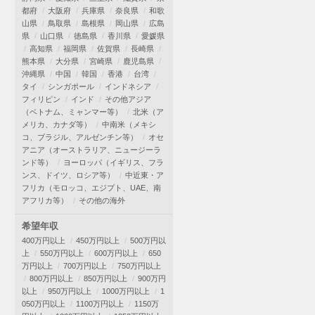
都府
大阪府
兵庫県
奈良県
和歌
山県
鳥取県
島根県
岡山県
広島
県
山口県
徳島県
香川県
愛媛県
高知県
福岡県
佐賀県
長崎県
熊本県
大分県
宮崎県
鹿児島県
沖縄県
中国
韓国
香港
台湾
タイ
シンガポール
インドネシア
フィリピン
インド
その他アジア
（ベトナム、ミャンマー等）
北米（ア
メリカ、カナダ等）
中南米（メキシ
コ、ブラジル、アルゼンチン等）
オセ
アニア（オーストラリア、ニュージーラ
ンド等）
ヨーロッパ（イギリス、フラ
ンス、ドイツ、ロシア等）
中近東・ア
フリカ（モロッコ、エジプト、UAE、南
アフリカ等）
その他の海外
希望年収
400万円以上
450万円以上
500万円以
上
550万円以上
600万円以上
650
万円以上
700万円以上
750万円以上
800万円以上
850万円以上
900万円
以上
950万円以上
1000万円以上
1
050万円以上
1100万円以上
1150万