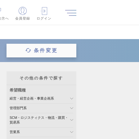
の方へ
会員登録
ログイン
条件変更
その他の条件で探す
希望職種
経営・経営企画・事業企画系
管理部門系
SCM・ロジスティクス・物流・購買・
貿易系
営業系