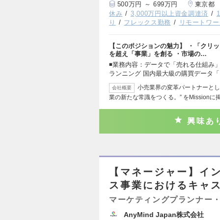
500万円 ～ 699万円
東京都
休み
3,000万円以上資金調達済
り
フレックス勤務
リモートワー
【このポジションの魅力】 ・「クリッ
を超え「事業」を創る ・市場の…
◾️業務内容：データで「売れる仕組み
ランニング 国内最大級の購買データ「U
小売業界の変革パートナーとし
会社概要
業の新たな常識をつくる。” をMissionに
興味あ
【マネージャー】イ
ス事業におけるキャ
マーケティングプランナー・
AnyMind Japan株式会社