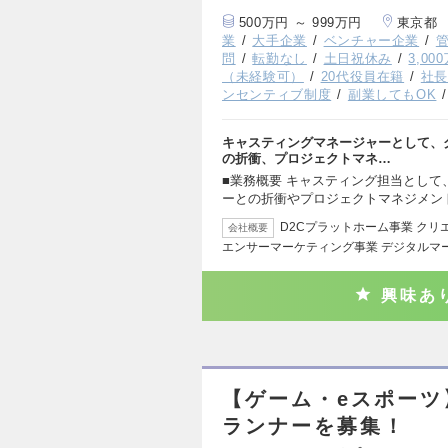
500万円 ～ 999万円
東京都
業
大手企業
ベンチャー企業
問
転勤なし
土日祝休み
3,0
（未経験可）
20代役員在籍
社
ンセンティブ制度
副業してもOK
キャスティングマネージャーとして、ク
の折衝、プロジェクトマネ…
■業務概要 キャスティング担当とし
ーとの折衝やプロジェクトマネジメン
D2Cプラットホーム事業 ク
会社概要
エンサーマーケティング事業 デジタルマ
興味あ
【ゲーム・eスポー
ランナーを募集！