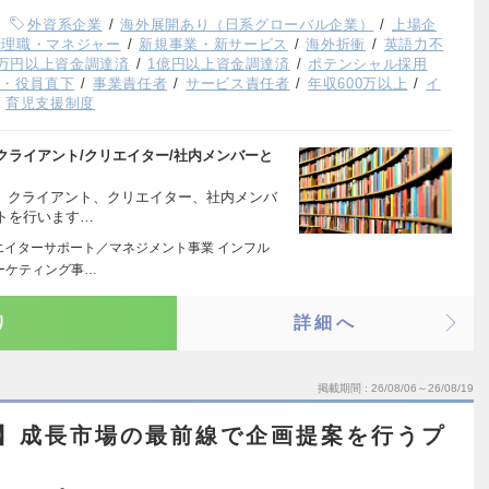
外資系企業
海外展開あり（日系グローバル企業）
上場企
管理職・マネジャー
新規事業・新サービス
海外折衝
英語力不
00万円以上資金調達済
1億円以上資金調達済
ポテンシャル採用
長・役員直下
事業責任者
サービス責任者
年収600万以上
イ
育児支援制度
ライアント/クリエイター/社内メンバーと
て、クライアント、クリエイター、社内メンバ
トを行います…
リエイターサポート／マネジメント事業 インフル
ーケティング事…
り
詳細へ
掲載期間
26/08/06～26/08/19
ツ】成長市場の最前線で企画提案を行うプ