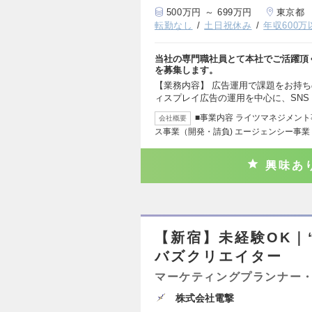
500万円 ～ 699万円
東京都
転勤なし
土日祝休み
年収600万
当社の専門職社員とて本社でご活躍頂
を募集します。
【業務内容】 広告運用で課題をお持ち
ィスプレイ広告の運用を中心に、SNS
■事業内容 ライツマネジメン
会社概要
ス事業（開発・請負) エージェンシー事
興味あ
【新宿】未経験OK｜
バズクリエイター
マーケティングプランナー・
株式会社電撃