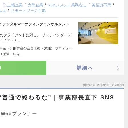
上場企業
大手企業
マネジメント業務なし
英語力不問
以上
リモートワーク可能
くデジタルマーケティングコンサルタント
のクライアントに対し、 リスティング・デ
・DSP・ア…
ト事業（知的財産の企画開発・流通） プロデュー
業（派遣・紹介…
り
詳細へ
掲載期間
26/08/06～26/08/19
“普通で終わるな”｜事業部長直下 SNS
Webプランナー