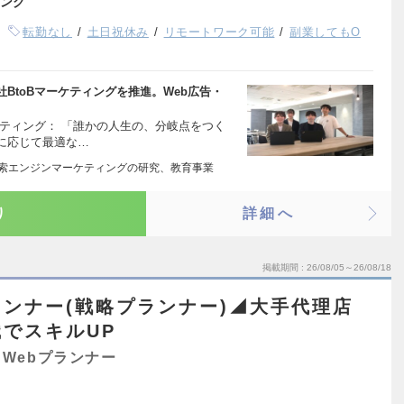
ング
転勤なし
土日祝休み
リモートワーク可能
副業してもO
BtoBマーケティングを推進。Web広告・
ティング： 「誰かの人生の、分岐点をつく
に応じて最適な…
 検索エンジンマーケティングの研究、教育事業
り
詳細へ
掲載期間
26/08/05～26/08/18
ンナー(戦略プランナー)◢大手代理店
でスキルUP
Webプランナー