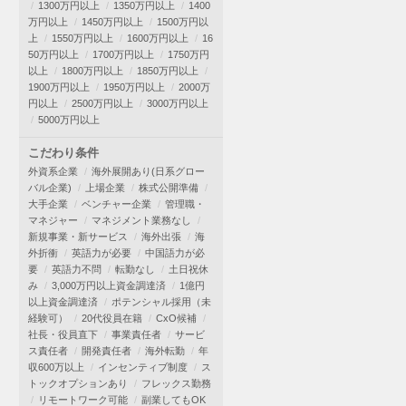
1300万円以上
1350万円以上
1400
万円以上
1450万円以上
1500万円以
上
1550万円以上
1600万円以上
16
50万円以上
1700万円以上
1750万円
以上
1800万円以上
1850万円以上
1900万円以上
1950万円以上
2000万
円以上
2500万円以上
3000万円以上
5000万円以上
こだわり条件
外資系企業
海外展開あり(日系グロー
バル企業)
上場企業
株式公開準備
大手企業
ベンチャー企業
管理職・
マネジャー
マネジメント業務なし
新規事業・新サービス
海外出張
海
外折衝
英語力が必要
中国語力が必
要
英語力不問
転勤なし
土日祝休
み
3,000万円以上資金調達済
1億円
以上資金調達済
ポテンシャル採用（未
経験可）
20代役員在籍
CxO候補
社長・役員直下
事業責任者
サービ
ス責任者
開発責任者
海外転勤
年
収600万以上
インセンティブ制度
ス
トックオプションあり
フレックス勤務
リモートワーク可能
副業してもOK