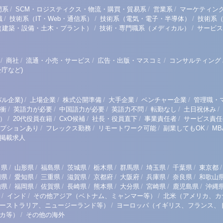
/
/
/
門系
SCM・ロジスティクス・物流・購買・貿易系
営業系
マーケティン
/
/
/
職
技術系（IT・Web・通信系）
技術系（電気・電子・半導体）
技術系
/
/
（建築・設備・土木・プラント）
技術・専門職系（メディカル）
サービス
/
/
/
/
商社
流通・小売・サービス
広告・出版・マスコミ
コンサルティング
庁など)
/
/
/
/
/
ル企業)
上場企業
株式公開準備
大手企業
ベンチャー企業
管理職・
/
/
/
/
/
/
衝
英語力が必要
中国語力が必要
英語力不問
転勤なし
土日祝休み
/
/
/
/
/
）
20代役員在籍
CxO候補
社長・役員直下
事業責任者
サービス責任
/
/
/
/
プションあり
フレックス勤務
リモートワーク可能
副業してもOK
M
掲載求人
/
/
/
/
/
/
/
/
/
田県
山形県
福島県
茨城県
栃木県
群馬県
埼玉県
千葉県
東京都
/
/
/
/
/
/
/
/
岡県
愛知県
三重県
滋賀県
京都府
大阪府
兵庫県
奈良県
和歌山
/
/
/
/
/
/
/
/
知県
福岡県
佐賀県
長崎県
熊本県
大分県
宮崎県
鹿児島県
沖縄
/
/
/
インド
その他アジア（ベトナム、ミャンマー等）
北米（アメリカ、カ
/
ーストラリア、ニュージーランド等）
ヨーロッパ（イギリス、フランス、
/
リカ等）
その他の海外