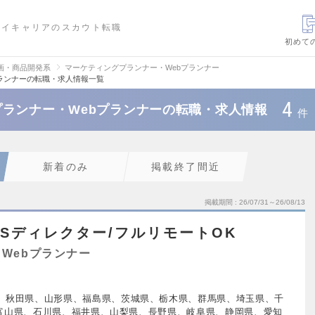
ハイキャリアのスカウト転職
初めて
画・商品開発系
マーケティングプランナー・Webプランナー
ランナーの転職・求人情報一覧
4
ランナー・Webプランナーの転職・求人情報
件
新着のみ
掲載終了間近
掲載期間
26/07/31～26/08/13
NSディレクター/フルリモートOK
Webプランナー
、秋田県、山形県、福島県、茨城県、栃木県、群馬県、埼玉県、千
富山県、石川県、福井県、山梨県、長野県、岐阜県、静岡県、愛知