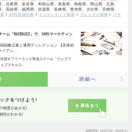
府、兵庫県、奈良県、和歌山県、鳥取県、島根県、岡山県、広島
県、高知県、福岡県、佐賀県、長崎県、熊本県、大分県、宮崎県、
企業
20代役員在籍
インセンティブ制度
フレックス勤務
リモ
ム「BIZBUZZ」で、SNSマーケティン
企画戦略立案と運用ディレクション 【具体的
クライアン…
を目指すフリーランス育成スクール「ウェブフ
ウェブスキルス…
り
詳細へ
ックをつけよう!
興味あり
グ精度があがる!
能性がわかる!
掲載期間
26/07/29～26/08/11