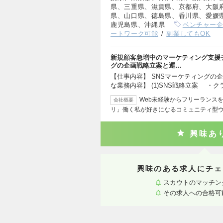
県、三重県、滋賀県、京都府、大阪
県、山口県、徳島県、香川県、愛媛
鹿児島県、沖縄県
ベンチャー
ートワーク可能
副業してもOK
新規顧客急増中のマーケティング支援チー
グの企画戦略立案と運…
【仕事内容】 SNSマーケティングの
な業務内容】 (1)SNS戦略立案 ・
Web未経験からフリーランス
会社概要
リ」働く私が好きになるコミュニティ型
興味あ
興味のある求人にチェ
スカウトのマッチン
その求人への合格可