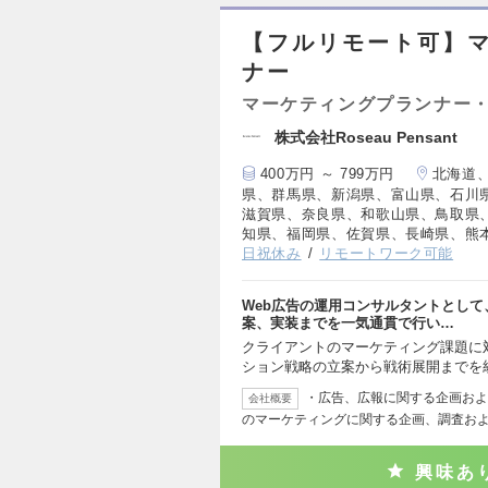
【フルリモート可】マ
ナー
マーケティングプランナー・
株式会社Roseau Pensant
400万円 ～ 799万円
北海道
県、群馬県、新潟県、富山県、石川
滋賀県、奈良県、和歌山県、鳥取県
知県、福岡県、佐賀県、長崎県、熊
日祝休み
リモートワーク可能
Web広告の運用コンサルタントとし
案、実装までを一気通貫で行い…
クライアントのマーケティング課題に
ション戦略の立案から戦術展開までを
・広告、広報に関する企画およ
会社概要
のマーケティングに関する企画、調査お
興味あ