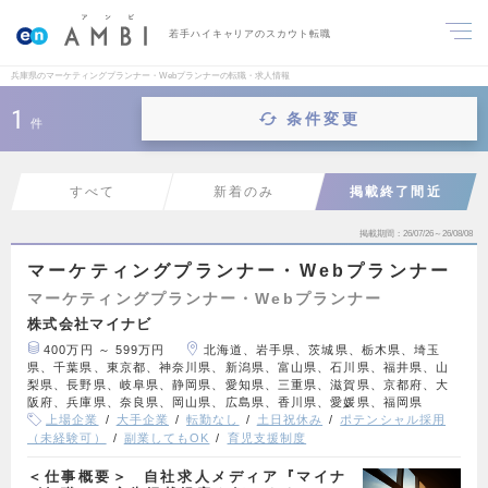
若手ハイキャリアのスカウト転職
兵庫県のマーケティングプランナー・Webプランナーの転職・求人情報
1
条件変更
件
すべて
新着のみ
掲載終了間近
掲載期間
26/07/26～26/08/08
マーケティングプランナー・Webプランナー
マーケティングプランナー・Webプランナー
株式会社マイナビ
400万円 ～ 599万円
北海道、岩手県、茨城県、栃木県、埼玉
県、千葉県、東京都、神奈川県、新潟県、富山県、石川県、福井県、山
梨県、長野県、岐阜県、静岡県、愛知県、三重県、滋賀県、京都府、大
阪府、兵庫県、奈良県、岡山県、広島県、香川県、愛媛県、福岡県
上場企業
大手企業
転勤なし
土日祝休み
ポテンシャル採用
（未経験可）
副業してもOK
育児支援制度
＜仕事概要＞ 自社求人メディア『マイナ