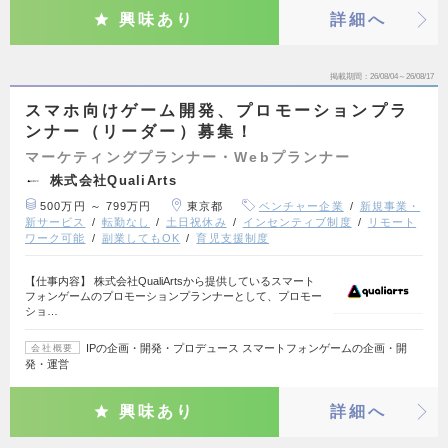
興味あり
詳細へ
掲載期間
26/08/04～26/08/17
スマホ向けゲーム開発、プロモーションプラ
ンナー（リーダー）募集！
マーケティングプランナー・Webプランナー
株式会社QualiArts
500万円 ～ 799万円
東京都
ベンチャー企業
新規事業・
新サービス
転勤なし
土日祝休み
インセンティブ制度
リモート
ワーク可能
副業してもOK
育児支援制度
【仕事内容】 株式会社QualiArtsから提供しているスマート
フォンゲームのプロモーションプランナーとして、プロモー
ショ…
IPの企画・開発・プロデュース スマートフォンゲームの企画・開
会社概要
発・運営
興味あり
詳細へ