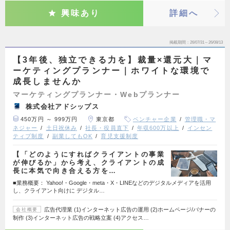
興味あり
詳細へ
掲載期間
26/07/31～26/08/13
【3年後、独立できる力を】裁量×還元大｜マ
ーケティングプランナー｜ホワイトな環境で
成長しませんか
マーケティングプランナー・Webプランナー
株式会社アドシップス
450万円 ～ 999万円
東京都
ベンチャー企業
管理職・マ
ネジャー
土日祝休み
社長・役員直下
年収600万以上
インセン
ティブ制度
副業してもOK
育児支援制度
【「どのようにすればクライアントの事業
が伸びるか」から考え、クライアントの成
長に本気で向き合える方を…
■業務概要： Yahoo!・Google・meta・X・LINEなどのデジタルメディアを活用
し、クライアント向けに デジタル…
広告代理業 (1)インターネット広告の運用 (2)ホームページ/バナーの
会社概要
制作 (3)インターネット広告の戦略立案 (4)アクセス…