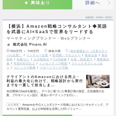
興味あり
詳細へ
掲載期間
26/08/04～26/08/17
【横浜】Amazon戦略コンサルタント◆英語
を武器にAI×SaaSで世界をリードする
マーケティングプランナー・Webプランナー
株式会社 Picaro.AI
550万円 ～ 749万円
神奈川県
海外展開あり（日系グロー
バル企業）
ベンチャー企業
管理職・マネジャー
海外出張
海外
折衝
転勤なし
土日祝休み
CxO候補
社長・役員直下
事業責任
者
年収600万以上
インセンティブ制度
ストックオプションあ
り
フレックス勤務
リモートワーク可能
クライアントのAmazonにおける売上・
利益の最大化に向けて、戦略設計から実行
までを一貫して担当しま…
自社開発のSaaSを駆使し、データに基づいた事業計画の策定、広告施策の立
案、プロモーション設計、統合レポーティングを行い…
Amazonを中心としたEコマース領域におけるコンサルティング、ア
会社概要
カウント運用支援、およびAI技術を活用したECソリュー…