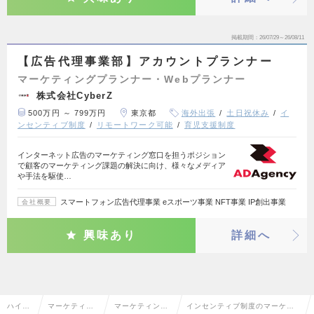
掲載期間
26/07/29～26/08/11
【広告代理事業部】アカウントプランナー
マーケティングプランナー・Webプランナー
株式会社CyberZ
500万円 ～ 799万円
東京都
海外出張
土日祝休み
イ
ンセンティブ制度
リモートワーク可能
育児支援制度
インターネット広告のマーケティング窓口を担うポジション
で顧客のマーケティング課題の解決に向け、様々なメディア
や手法を駆使…
スマートフォン広告代理事業 eスポーツ事業 NFT事業 IP創出事業
会社概要
興味あり
詳細へ
ハイク
マーケティン
マーケティング
インセンティブ制度のマーケテ