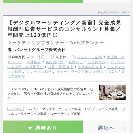
掲載期間
26/08/07～26/08/21
【デジタルマーケティング／新宿】完全成果
報酬型広告サービスのコンサルタント募集／
年間売上120億円◎
マーケティングプランナー・Webプランナー
バレットグループ株式会社
400万円 ～ 799万円
東京都
ベンチャー企業
管理職・マ
ネジャー
海外折衝
英語力不問
転勤なし
土日祝休み
ポテンシ
ャル採用（未経験可）
社長・役員直下
年収600万以上
インセンテ
ィブ制度
フレックス勤務
リモートワーク可能
副業してもOK
育
児支援制度
「SLVRbullet」「CREAM」という成果報酬型の広告サービ
スを軸に、広告主や媒体社の収益最大化に向けてのコンサ
ル…
・パフォーマンスマーケティング事業 ・D2Cプランニング事業 ・ビ
会社概要
ジネスソリューション事業 ・マーケティング事業
興味あり
詳細へ