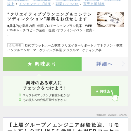
以上
インセンティブ制度
副業してもOK
育児支援制度
“クリエイティブプランニング＆コンテン
ツディレクション”業務をお任せします
■具体的な業務内容 -年間プロモーションプラン提案 - WEB
CM/キャッチコピーの企画・提案 -オフラインイベント提案 -
…
D2Cプラットホーム事業 クリエイターサポート／マネジメント事業
会社概要
インフルエンサーマーケティング事業 デジタルマーケティング事…
興味あり
詳細へ
興味のある求人に
チェックをつけよう!
興味あり
スカウトのマッチング精度があがる!
その求人への合格可能性がわかる!
掲載期間
26/08/10～26/08/23
【上場グループ／エンジニア経験歓迎、リモ