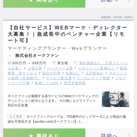
掲載期間
26/07/30～26/08/12
【自社サービス】WEBマーケ・ディレクター
大募集！｜急成長中のベンチャー企業【リモ
ート可】
マーケティングプランナー・Webプランナー
株式会社オークファン
500万円 ～ 699万円
東京都
海外展開あり（日系グローバ
ル企業）
上場企業
ベンチャー企業
マネジメント業務なし
新規
事業・新サービス
英語力不問
転勤なし
土日祝休み
ポテンシャ
ル採用（未経験可）
サービス責任者
インセンティブ制度
リモー
トワーク可能
副業してもOK
育児支援制度
オークファンが展開する各サービスのWebマーケティングの
ディレクション担当となります。 その他にもクライアント
対応や広告運…
オークファングループは、700億件のビッグデータにより商品の価
会社概要
値を可視化する【aucfan.com(オークファン)】と、…
興味あり
詳細へ