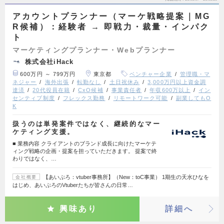
アカウントプランナー（マーケ戦略提案｜MG
R候補）：経験者 → 即戦力・裁量・インパク
ト
マーケティングプランナー・Webプランナー
株式会社iHack
600万円 ～ 799万円
東京都
ベンチャー企業
管理職・マ
ネジャー
海外出張
転勤なし
土日祝休み
3,000万円以上資金調
達済
20代役員在籍
CxO候補
事業責任者
年収600万以上
イン
センティブ制度
フレックス勤務
リモートワーク可能
副業してもO
K
扱うのは単発案件ではなく、継続的なマー
ケティング支援。
■ 業務内容 クライアントのブランド成長に向けたマーケテ
ィング戦略の企画・提案を担っていただきます。 提案で終
わりではなく、…
【あいぷろ：vtuber事務所】（New：toC事業） 1期生の天水ひなを
会社概要
はじめ、あいぷろのVtuberたちが皆さんの日常…
興味あり
詳細へ