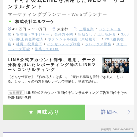
ート可】公式LINEを活用したWEBマーケコ
ンサルタント
マーケティングプランナー・Webプランナー
株式会社エルマーケ
450万円 ～ 999万円
東京都
上場企業
ベンチャー企
業
管理職・マネジャー
英語力不問
転勤なし
土日祝休み
3,00
0万円以上資金調達済
ポテンシャル採用（未経験可）
20代役員在
籍
社長・役員直下
インセンティブ制度
フレックス勤務
リモー
トワーク可能
副業してもOK
LINE公式アカウント制作、運用、データ
分析を用いたレポーティング等のLINEマ
ーケコンサルティング
【どんな仕事か】 「作れる人」は多い。「売れる構造を設計できる人」もい
る。しかし、その両方を高いレベルで理解し、構造で語れ…
LINE公式アカウント運用代行/コンサルティング 広告運用代行 その
会社概要
他SNS運用代行
興味あり
詳細へ
掲載期間
26/08/10～26/08/23