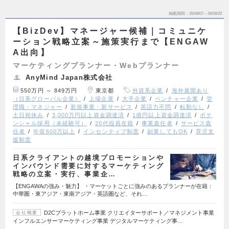
掲載期間
26/08/07～26/08/20
【BizDev】マネージャー候補｜コミュニケ
ーション戦略立案～施策実行まで【ENGAW
A出向】
マーケティングプランナー・Webプランナー
AnyMind Japan株式会社
550万円 ～ 849万円
東京都
外資系企業
海外展開あり
（日系グローバル企業）
上場企業
大手企業
ベンチャー企業
管
理職・マネジャー
新規事業・新サービス
英語力不問
転勤なし
土日祝休み
3,000万円以上資金調達済
1億円以上資金調達済
ポテ
ンシャル採用（未経験可）
20代役員在籍
事業責任者
サービス責
任者
年収600万以上
インセンティブ制度
副業してもOK
育児支
援制度
日系クライアントの越境プロモーションや
インバウンド需要に対するマーケティング
戦略の立案・実行、事業企…
【ENGAWAの強み・魅力】 ・マーケットごとに強みのあるプランナーが在籍：
中華圏・東アジア・東南アジア・英語圏など、それ…
D2Cプラットホーム事業 クリエイターサポート／マネジメント事業
会社概要
インフルエンサーマーケティング事業 デジタルマーケティング事…