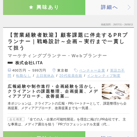
興味あり
詳細へ
掲載期間
26/07/31～26/08/13
【営業経験者歓迎】顧客課題に伴走するPRプ
ランナー｜戦略設計～企画～実行まで一貫し
て担う
マーケティングプランナー・Webプランナー
株式会社LITA
400万円 ～ 599万円
東京都
ベンチャー企業
英語力不
問
転勤なし
土日祝休み
20代役員在籍
インセンティブ制度
広報経験や制作進行・企画経験を活かし、
クライアントの課題整理、企画提案、メデ
ィアアプローチ、改善提案…
本ポジションは、クライアントの広報・PRパートナーとして、課題整理から企
画提案、メディアアプローチ、改善提案までを一気通…
「全ての人・企業の可能性開花」を理念に掲げたPR会社です。 主
会社概要
な事業は、メディア露出を狙う「PRプロフェッショナル支援（代…