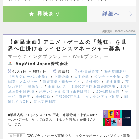
興味あり
詳細へ
掲載期間
26/08/07～26/08/20
【商品企画】アニメ・ゲームの「熱狂」を世
界へ仕掛けるライセンスマネージャー募集！
マーケティングプランナー・Webプランナー
AnyMind Japan株式会社
400万円 ～ 699万円
東京都
外資系企業
海外展開あり
（日系グローバル企業）
上場企業
大手企業
ベンチャー企業
管
理職・マネジャー
新規事業・新サービス
海外出張
海外折衝
英
語力不問
転勤なし
土日祝休み
3,000万円以上資金調達済
1億円
以上資金調達済
ポテンシャル採用（未経験可）
20代役員在籍
サ
ービス責任者
海外転勤
年収600万以上
インセンティブ制度
副
業してもOK
育児支援制度
■業務内容 ・(1)ネクストIPの選定・市場分析 ・社内のAIツ
ールやデータ、そして自身の「オタク的嗅覚」を掛け合わ
せ、まだ…
D2Cプラットホーム事業 クリエイターサポート／マネジメント事業
会社概要