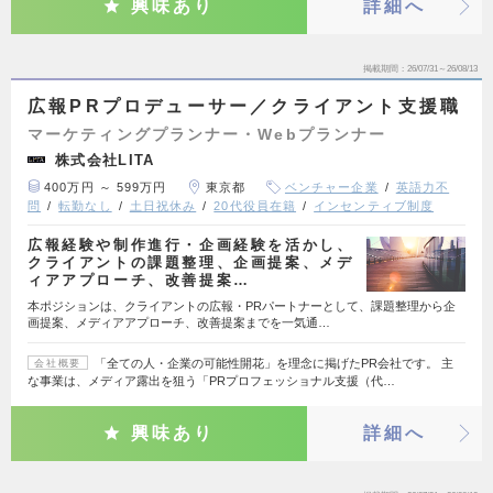
興味あり
詳細へ
掲載期間
26/07/31～26/08/13
広報PRプロデューサー／クライアント支援職
マーケティングプランナー・Webプランナー
株式会社LITA
400万円 ～ 599万円
東京都
ベンチャー企業
英語力不
問
転勤なし
土日祝休み
20代役員在籍
インセンティブ制度
広報経験や制作進行・企画経験を活かし、
クライアントの課題整理、企画提案、メデ
ィアアプローチ、改善提案…
本ポジションは、クライアントの広報・PRパートナーとして、課題整理から企
画提案、メディアアプローチ、改善提案までを一気通…
「全ての人・企業の可能性開花」を理念に掲げたPR会社です。 主
会社概要
な事業は、メディア露出を狙う「PRプロフェッショナル支援（代…
興味あり
詳細へ