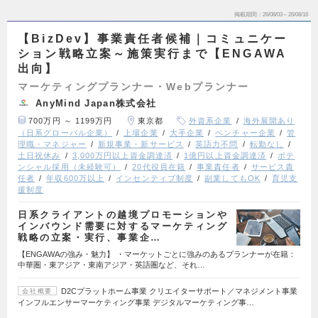
掲載期間
26/08/03～26/08/16
【BizDev】事業責任者候補｜コミュニケー
ション戦略立案～施策実行まで【ENGAWA
出向】
マーケティングプランナー・Webプランナー
AnyMind Japan株式会社
700万円 ～ 1199万円
東京都
外資系企業
海外展開あり
（日系グローバル企業）
上場企業
大手企業
ベンチャー企業
管
理職・マネジャー
新規事業・新サービス
英語力不問
転勤なし
土日祝休み
3,000万円以上資金調達済
1億円以上資金調達済
ポテ
ンシャル採用（未経験可）
20代役員在籍
事業責任者
サービス責
任者
年収600万以上
インセンティブ制度
副業してもOK
育児支
援制度
日系クライアントの越境プロモーションや
インバウンド需要に対するマーケティング
戦略の立案・実行、事業企…
【ENGAWAの強み・魅力】 ・マーケットごとに強みのあるプランナーが在籍：
中華圏・東アジア・東南アジア・英語圏など、それ…
D2Cプラットホーム事業 クリエイターサポート／マネジメント事業
会社概要
インフルエンサーマーケティング事業 デジタルマーケティング事…