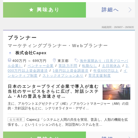
興味あり
詳細へ
掲載期間
26/08/07～26/08/20
プランナー
マーケティングプランナー・Webプランナー
株式会社Capex
400万円 ～ 699万円
東京都
海外展開あり（日系グローバ
ル企業）
ベンチャー企業
英語力不問
転勤なし
土日祝休み
3,
000万円以上資金調達済
1億円以上資金調達済
年収600万以上
イ
ンセンティブ制度
ストックオプションあり
育児支援制度
日本のエンタープライズ企業で導入が進む
当社のサービスをさらに広げ、対話システ
ム・AIの普及を加速させ…
主に、アカウントエグゼクティブ（AE）／アカウントマネージャー（AM）の目
的・方針設計をもとに、シナリオライター・デザイ…
Capexは「システムと人間の共生を実現、普及し、人類の機能を拡
会社概要
張する。」というミッションのもと、対話型AIシステムを主…