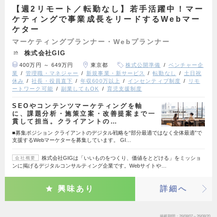
【週2リモート／転勤なし】若手活躍中！マー
ケティングで事業成長をリードするWebマー
ケター
マーケティングプランナー・Webプランナー
株式会社GIG
400万円 ～ 649万円
東京都
株式公開準備
ベンチャー企
業
管理職・マネジャー
新規事業・新サービス
転勤なし
土日祝
休み
社長・役員直下
年収600万以上
インセンティブ制度
リモ
ートワーク可能
副業してもOK
育児支援制度
SEOやコンテンツマーケティングを軸
に、課題分析・施策立案・改善提案まで一
貫して担当。クライアントの…
■募集ポジション クライアントのデジタル戦略を“部分最適ではなく全体最適”で
支援するWebマーケターを募集しています。 GI…
株式会社GIGは「いいものをつくり、価値をとどける」をミッショ
会社概要
ンに掲げるデジタルコンサルティング企業です。Webサイトや…
興味あり
詳細へ
掲載期間
26/08/07～26/08/20