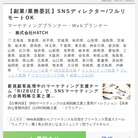
掲載期間
26/07/31～26/08/13
【副業/業務委託】SNSディレクター/フルリ
モートOK
マーケティングプランナー・Webプランナー
株式会社HATCH
北海道、青森県、岩手県、宮城県、秋田県、山形県、福島県、茨城
県、栃木県、群馬県、埼玉県、千葉県、東京都、神奈川県、新潟県、富
山県、石川県、福井県、山梨県、長野県、岐阜県、静岡県、愛知県、三
重県、滋賀県、京都府、大阪府、兵庫県、奈良県、和歌山県、鳥取県、
島根県、岡山県、広島県、山口県、徳島県、香川県、愛媛県、高知県、
福岡県、佐賀県、長崎県、熊本県、大分県、宮崎県、鹿児島県、沖縄
県
ベンチャー企業
20代役員在籍
インセンティブ制度
フレ
ックス勤務
リモートワーク可能
副業してもOK
新規顧客急増中のマーケティング支援チー
ム「BIZBUZZ」で、SNSマーケティング
の企画戦略立案と運…
【仕事内容】 SNSマーケティングの企画戦略立案と運用ディレクション 【具体
的な業務内容】 (1)SNS戦略立案 ・クライアン…
Web未経験からフリーランスを目指すフリーランス育成スクール
会社概要
「ウェブフリ」働く私が好きになるコミュニティ型ウェブスキルス…