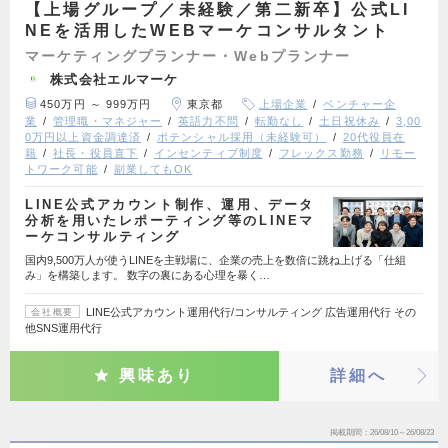
【上場グループ／未経験／第二新卒】公式LI
NEを活用したWEBマーケコンサルタント
マーケティングプランナー・Webプランナー
株式会社エルマーケ
450万円 ～ 999万円
東京都
上場企業
ベンチャー企
業
管理職・マネジャー
英語力不問
転勤なし
土日祝休み
3,00
0万円以上資金調達済
ポテンシャル採用（未経験可）
20代役員在
籍
社長・役員直下
インセンティブ制度
フレックス勤務
リモー
トワーク可能
副業してもOK
LINE公式アカウント制作、運用、データ
分析を用いたレポーティング等のLINEマ
ーケコンサルティング
国内9,500万人が使うLINEを主戦場に、企業の売上を数倍に跳ね上げる「仕組
み」を構築します。 数字の裏にある心理を暴く…
LINE公式アカウント運用代行/コンサルティング 広告運用代行 その
会社概要
他SNS運用代行
興味あり
詳細へ
掲載期間
26/08/10～26/08/23