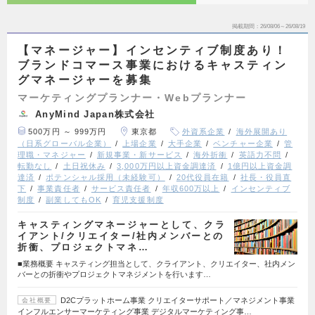
掲載期間
26/08/06～26/08/19
【マネージャー】インセンティブ制度あり！
ブランドコマース事業におけるキャスティン
グマネージャーを募集
マーケティングプランナー・Webプランナー
AnyMind Japan株式会社
500万円 ～ 999万円
東京都
外資系企業
海外展開あり
（日系グローバル企業）
上場企業
大手企業
ベンチャー企業
管
理職・マネジャー
新規事業・新サービス
海外折衝
英語力不問
転勤なし
土日祝休み
3,000万円以上資金調達済
1億円以上資金調
達済
ポテンシャル採用（未経験可）
20代役員在籍
社長・役員直
下
事業責任者
サービス責任者
年収600万以上
インセンティブ
制度
副業してもOK
育児支援制度
キャスティングマネージャーとして、クラ
イアント/クリエイター/社内メンバーとの
折衝、プロジェクトマネ…
■業務概要 キャスティング担当として、クライアント、クリエイター、社内メン
バーとの折衝やプロジェクトマネジメントを行います…
D2Cプラットホーム事業 クリエイターサポート／マネジメント事業
会社概要
インフルエンサーマーケティング事業 デジタルマーケティング事…