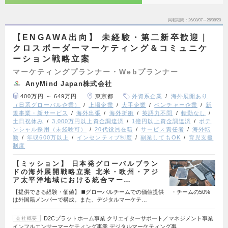
掲載期間
26/08/07～26/08/20
【ENGAWA出向】 未経験・第二新卒歓迎｜
クロスボーダーマーケティング＆コミュニケ
ーション戦略立案
マーケティングプランナー・Webプランナー
AnyMind Japan株式会社
400万円 ～ 649万円
東京都
外資系企業
海外展開あり
（日系グローバル企業）
上場企業
大手企業
ベンチャー企業
新
規事業・新サービス
海外出張
海外折衝
英語力不問
転勤なし
土日祝休み
3,000万円以上資金調達済
1億円以上資金調達済
ポテ
ンシャル採用（未経験可）
20代役員在籍
サービス責任者
海外転
勤
年収600万以上
インセンティブ制度
副業してもOK
育児支援
制度
【ミッション】 日本発グローバルブラン
ドの海外展開戦略立案 北米・欧州・アジ
ア太平洋地域における統合マー…
【提供できる経験・価値】 ◼️グローバルチームでの価値提供 ・チームの50%
は外国籍メンバーで構成。また、デジタルマーケテ…
D2Cプラットホーム事業 クリエイターサポート／マネジメント事業
会社概要
インフルエンサーマーケティング事業 デジタルマーケティング事…