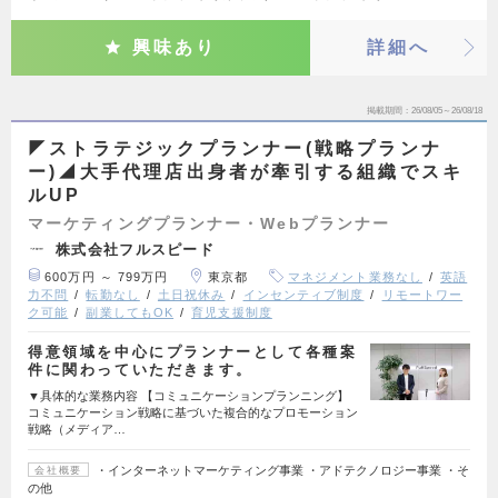
興味あり
詳細へ
掲載期間
26/08/05～26/08/18
◤ストラテジックプランナー(戦略プランナ
ー)◢大手代理店出身者が牽引する組織でスキ
ルUP
マーケティングプランナー・Webプランナー
株式会社フルスピード
600万円 ～ 799万円
東京都
マネジメント業務なし
英語
力不問
転勤なし
土日祝休み
インセンティブ制度
リモートワー
ク可能
副業してもOK
育児支援制度
得意領域を中心にプランナーとして各種案
件に関わっていただきます。
▼具体的な業務内容 【コミュニケーションプランニング】
コミュニケーション戦略に基づいた複合的なプロモーション
戦略（メディア…
・インターネットマーケティング事業 ・アドテクノロジー事業 ・そ
会社概要
の他