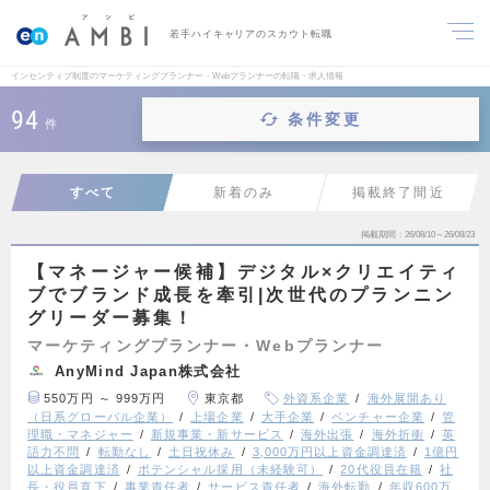
若手ハイキャリアのスカウト転職
インセンティブ制度のマーケティングプランナー・Webプランナーの転職・求人情報
94
条件変更
件
すべて
新着のみ
掲載終了間近
掲載期間
26/08/10～26/08/23
【マネージャー候補】デジタル×クリエイティ
ブでブランド成長を牽引|次世代のプランニン
グリーダー募集！
マーケティングプランナー・Webプランナー
AnyMind Japan株式会社
550万円 ～ 999万円
東京都
外資系企業
海外展開あり
（日系グローバル企業）
上場企業
大手企業
ベンチャー企業
管
理職・マネジャー
新規事業・新サービス
海外出張
海外折衝
英
語力不問
転勤なし
土日祝休み
3,000万円以上資金調達済
1億円
以上資金調達済
ポテンシャル採用（未経験可）
20代役員在籍
社
長・役員直下
事業責任者
サービス責任者
海外転勤
年収600万