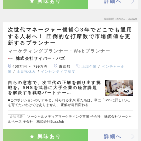
興味あり
詳細へ
掲載期間
26/08/07～26/08/20
次世代マネージャー候補◇3年でどこでも通用
する人材へ！ 圧倒的な打席数で市場価値を更
新するプランナー
マーケティングプランナー・Webプランナー
株式会社サイバー・バズ
400万円 ～ 799万円
東京都
上場企業
ベンチャー企
業
土日祝休み
インセンティブ制度
自らの意志で、次世代の正解を創り出す挑
戦を。SNSを武器に大手企業の経営課題
を解決する戦略パートナー…
■このポジションのリアルと、得られる未来 私たちは、単に「SNSに詳しい人」
を育てたいわけではありません。 正解が毎日変わる…
ソーシャルメディアマーケティング事業 子会社 株式会社ソーシャ
会社概要
ルベース 子会社 株式会社BuzzJob
興味あり
詳細へ