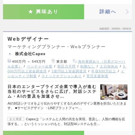
興味あり
詳細へ
掲載期間
26/08/05～26/08/18
Webデザイナー
マーケティングプランナー・Webプランナー
株式会社Capex
400万円 ～ 549万円
東京都
海外展開あり（日系グローバ
ル企業）
ベンチャー企業
英語力不問
転勤なし
土日祝休み
3,
000万円以上資金調達済
1億円以上資金調達済
年収600万以上
イ
ンセンティブ制度
ストックオプションあり
育児支援制度
日本のエンタープライズ企業で導入が進む
当社のサービスをさらに広げ、対話システ
ム・AIの普及を加速させ…
AIの対話シナリオをより伝わりやすくするためのデザイン業務を担当いただきま
す。 ■サービスデザイン ・LINEプラットフォー…
Capexは「システムと人間の共生を実現、普及し、人類の機能を拡
会社概要
張する。」というミッションのもと、対話型AIシステムを主…