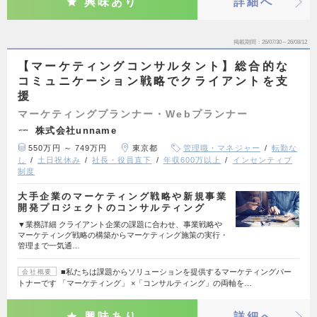
興味あり
詳細へ
掲載期間
26/07/30～26/08/12
【マーケティングコンサルタント】総合的な
コミュニケーション戦略でクライアントを支
援
マーケティングプランナー・Webプランナー
株式会社unname
550万円 ～ 749万円
東京都
管理職・マネジャー
転勤な
し
土日祝休み
社長・役員直下
年収600万以上
インセンティブ
制度
大手企業のマーケティング戦略や新規事業
開発プロジェクトのコンサルティング
▼業務詳細 クライアント企業の課題に合わせ、事業戦略や
マーケティング戦略の構築からマーケティング施策の実行・
管理まで一気通…
■私たちは課題からソリューションを提供するマーケティングパー
会社概要
トナーです 「マーケティング」 ×「コンサルティング」の両軸を…
興味あり
詳細へ