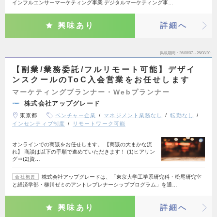
インフルエンサーマーケティング事業 デジタルマーケティング事…
興味あり
詳細へ
掲載期間
26/08/07～26/08/20
【副業/業務委託/フルリモート可能】デザイ
ンスクールのToC入会営業をお任せします
マーケティングプランナー・Webプランナー
株式会社アップグレード
東京都
ベンチャー企業
マネジメント業務なし
転勤なし
インセンティブ制度
リモートワーク可能
オンラインでの商談をお任せします。 【商談の大まかな流
れ】 商談は以下の手順で進めていただきます！ (1)ヒアリン
グ⇒(2)資…
株式会社アップグレードは、「東京大学工学系研究科・松尾研究室
会社概要
と経済学部・柳川ゼミのアントレプレナーシッププログラム」を通…
興味あり
詳細へ