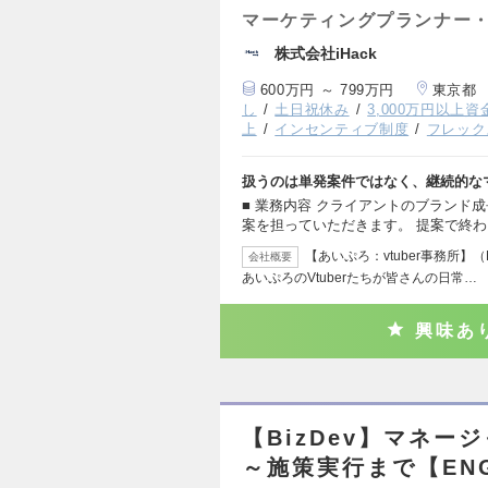
マーケティングプランナー・
株式会社iHack
600万円 ～ 799万円
東京都
し
土日祝休み
3,000万円以上
上
インセンティブ制度
フレック
扱うのは単発案件ではなく、継続的な
■ 業務内容 クライアントのブランド
案を担っていただきます。 提案で終
【あいぷろ：vtuber事務所】
会社概要
あいぷろのVtuberたちが皆さんの日常…
興味あ
【BizDev】マネ
～施策実行まで【EN