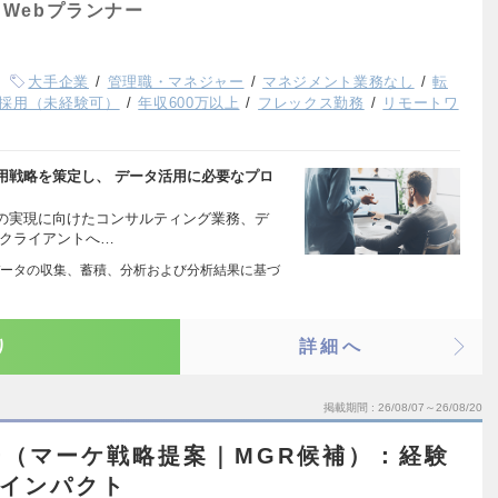
Webプランナー
大手企業
管理職・マネジャー
マネジメント業務なし
転
採用（未経験可）
年収600万以上
フレックス勤務
リモートワ
用戦略を策定し、 データ活用に必要なプロ
の実現に向けたコンサルティング業務、デ
・クライアントへ…
ータの収集、蓄積、分析および分析結果に基づ
り
詳細へ
掲載期間
26/08/07～26/08/20
（マーケ戦略提案｜MGR候補）：経験
・インパクト