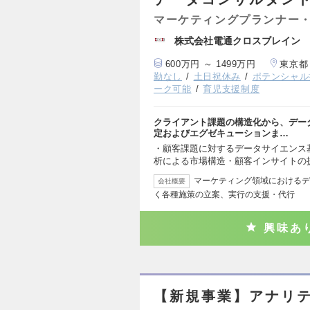
マーケティングプランナー・
株式会社電通クロスブレイン
600万円 ～ 1499万円
東京都
勤なし
土日祝休み
ポテンシャル
ーク可能
育児支援制度
クライアント課題の構造化から、デー
定およびエグゼキューションま…
・顧客課題に対するデータサイエンス
析による市場構造・顧客インサイトの
マーケティング領域におけるデ
会社概要
く各種施策の立案、実行の支援・代行
興味あ
【新規事業】アナリ