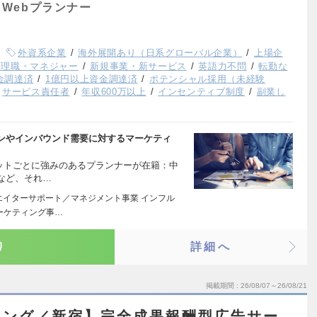
Webプランナー
外資系企業
海外展開あり（日系グローバル企業）
上場企
管理職・マネジャー
新規事業・新サービス
英語力不問
転勤な
資金調達済
1億円以上資金調達済
ポテンシャル採用（未経験
サービス責任者
年収600万以上
インセンティブ制度
副業し
ンやインバウンド需要に対するマーケティ
ケットごとに強みのあるプランナーが在籍：中
など、それ…
リエイターサポート／マネジメント事業 インフル
ーケティング事…
り
詳細へ
掲載期間
26/08/07～26/08/21
ィング／新宿】完全成果報酬型広告サー