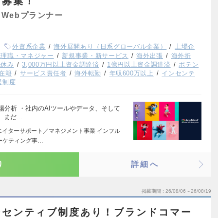
ー募集！
Webプランナー
外資系企業
海外展開あり（日系グローバル企業）
上場企
管理職・マネジャー
新規事業・新サービス
海外出張
海外折
祝休み
3,000万円以上資金調達済
1億円以上資金調達済
ポテン
員在籍
サービス責任者
海外転勤
年収600万以上
インセンテ
援制度
市場分析 ・社内のAIツールやデータ、そして
、まだ…
リエイターサポート／マネジメント事業 インフル
ーケティング事…
り
詳細へ
掲載期間
26/08/06～26/08/19
ンセンティブ制度あり！ブランドコマー