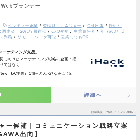
Webプランナー
ベンチャー企業
管理職・マネジャー
海外出張
転勤な
資金調達済
20代役員在籍
CxO候補
事業責任者
年収600万以
ス勤務
リモートワーク可能
副業してもOK
マーケティング支援。
成長に向けたマーケティング戦略の企画・提
わりではなく、…
（New：toC事業） 1期生の天水ひなをはじめ、
り
詳細へ
掲載期間
26/08/07～26/08/20
ージャー候補｜コミュニケーション戦略立案
GAWA出向】