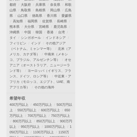
都府
大阪府
兵庫県
奈良県
和歌
山県
鳥取県
島根県
岡山県
広島
県
山口県
徳島県
香川県
愛媛県
高知県
福岡県
佐賀県
長崎県
熊本県
大分県
宮崎県
鹿児島県
沖縄県
中国
韓国
香港
台湾
タイ
シンガポール
インドネシア
フィリピン
インド
その他アジア
（ベトナム、ミャンマー等）
北米（ア
メリカ、カナダ等）
中南米（メキシ
コ、ブラジル、アルゼンチン等）
オセ
アニア（オーストラリア、ニュージーラ
ンド等）
ヨーロッパ（イギリス、フラ
ンス、ドイツ、ロシア等）
中近東・ア
フリカ（モロッコ、エジプト、UAE、南
アフリカ等）
その他の海外
希望年収
400万円以上
450万円以上
500万円以
上
550万円以上
600万円以上
650
万円以上
700万円以上
750万円以上
800万円以上
850万円以上
900万円
以上
950万円以上
1000万円以上
1
050万円以上
1100万円以上
1150万