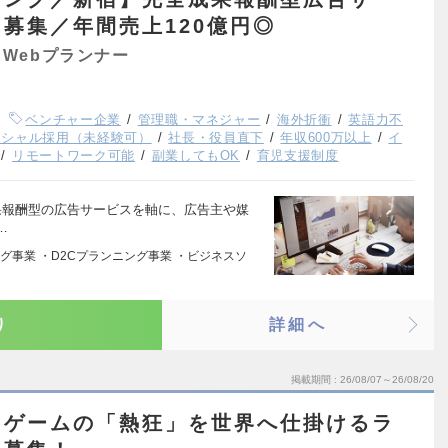
募集／年間売上120億円◎
Webプランナー
ベンチャー企業
管理職・マネジャー
海外折衝
英語力不
ンシャル採用（未経験可）
社長・役員直下
年収600万以上
イ
リモートワーク可能
副業してもOK
育児支援制度
いう成果報酬型の広告サービスを軸に、広告主や媒
…
グ事業 ・D2Cプランニング事業 ・ビジネスソ
り
詳細へ
掲載期間
26/08/07～26/08/20
・ゲームの「熱狂」を世界へ仕掛けるラ