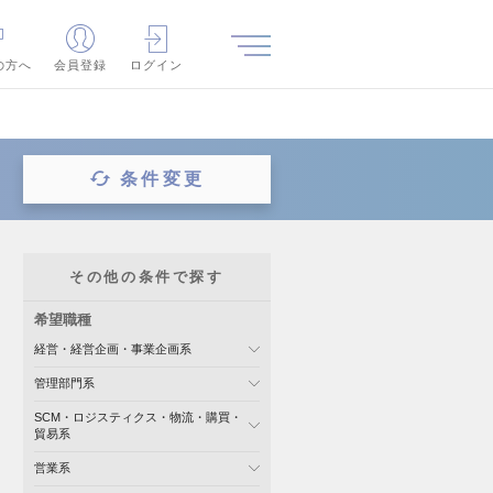
の方へ
会員登録
ログイン
条件変更
その他の条件で探す
希望職種
経営・経営企画・事業企画系
管理部門系
SCM・ロジスティクス・物流・購買・
貿易系
営業系