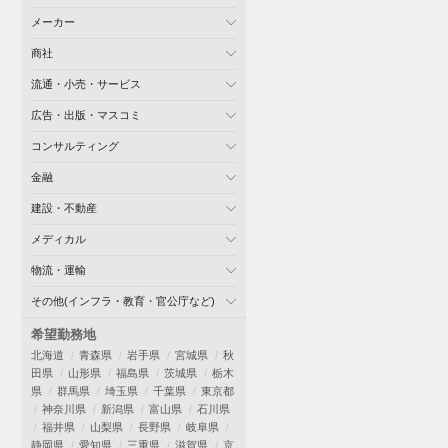
メーカー
商社
流通・小売・サービス
広告・出版・マスコミ
コンサルティング
金融
建設・不動産
メディカル
物流・運輸
その他(インフラ・教育・官公庁など)
希望勤務地
北海道
青森県
岩手県
宮城県
秋
田県
山形県
福島県
茨城県
栃木
県
群馬県
埼玉県
千葉県
東京都
神奈川県
新潟県
富山県
石川県
福井県
山梨県
長野県
岐阜県
静岡県
愛知県
三重県
滋賀県
京