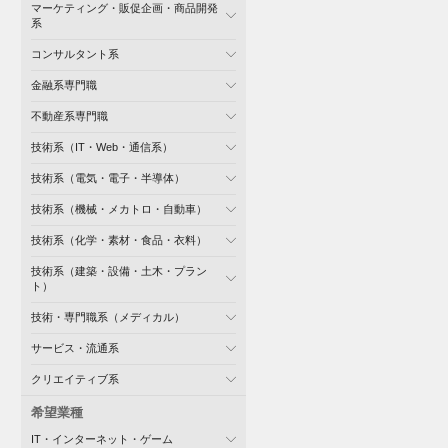
マーケティング・販促企画・商品開発
系
コンサルタント系
金融系専門職
不動産系専門職
技術系（IT・Web・通信系）
技術系（電気・電子・半導体）
技術系（機械・メカトロ・自動車）
技術系（化学・素材・食品・衣料）
技術系（建築・設備・土木・プラン
ト）
技術・専門職系（メディカル）
サービス・流通系
クリエイティブ系
希望業種
IT・インターネット・ゲーム