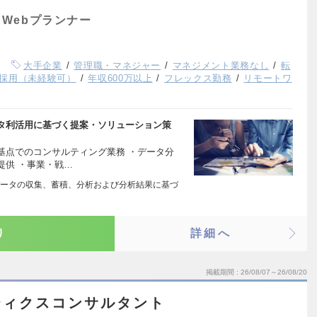
Webプランナー
大手企業
管理職・マネジャー
マネジメント業務なし
転
採用（未経験可）
年収600万以上
フレックス勤務
リモートワ
タ利活用に基づく提案・ソリューション策
基点でのコンサルティング業務 ・データ分
提供 ・事業・戦…
ータの収集、蓄積、分析および分析結果に基づ
り
詳細へ
掲載期間
26/08/07～26/08/20
ティクスコンサルタント