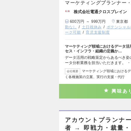
マーケティングプランナー・
株式会社電通クロスブレイン
600万円 ～ 999万円
東京都
勤なし
土日祝休み
ポテンシャル
ーク可能
育児支援制度
マーケティング領域におけるデータ活
セス・インフラ・組織の定義か…
データ活用の戦略策定からあるべき姿
ータ分析業務を担当いただきます。 
マーケティング領域におけるデ
会社概要
く各種施策の立案、実行の支援・代行
興味あ
アカウントプランナー
者 → 即戦力・裁量