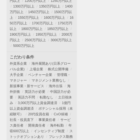
円以上
1200万円以上
1250万円以上
1300万円以上
1350万円以上
1400
万円以上
1450万円以上
1500万円以
上
1550万円以上
1600万円以上
16
50万円以上
1700万円以上
1750万円
以上
1800万円以上
1850万円以上
1900万円以上
1950万円以上
2000万
円以上
2500万円以上
3000万円以上
5000万円以上
こだわり条件
外資系企業
海外展開あり(日系グロー
バル企業)
上場企業
株式公開準備
大手企業
ベンチャー企業
管理職・
マネジャー
マネジメント業務なし
新規事業・新サービス
海外出張
海
外折衝
英語力が必要
中国語力が必
要
英語力不問
転勤なし
土日祝休
み
3,000万円以上資金調達済
1億円
以上資金調達済
ポテンシャル採用（未
経験可）
20代役員在籍
CxO候補
社長・役員直下
事業責任者
サービ
ス責任者
開発責任者
海外転勤
年
収600万以上
インセンティブ制度
ス
トックオプションあり
フレックス勤務