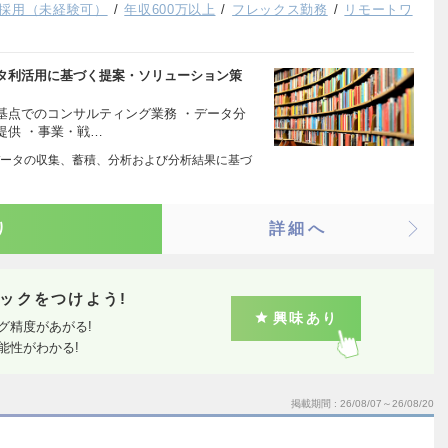
採用（未経験可）
年収600万以上
フレックス勤務
リモートワ
タ利活用に基づく提案・ソリューション策
基点でのコンサルティング業務 ・データ分
提供 ・事業・戦…
ータの収集、蓄積、分析および分析結果に基づ
り
詳細へ
ックをつけよう!
興味あり
グ精度があがる!
能性がわかる!
掲載期間
26/08/07～26/08/20
ト