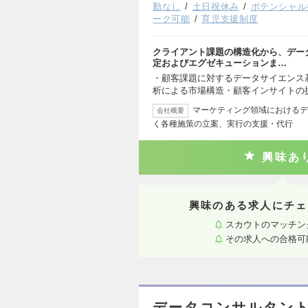
勤なし
土日祝休み
ポテンシャル
ーク可能
育児支援制度
クライアント課題の構造化から、デー
定およびエグゼキューションま…
・顧客課題に対するデータサイエンス
析による市場構造・顧客インサイトの
マーケティング領域におけるデ
会社概要
く各種施策の立案、実行の支援・代行
興味あ
興味のある求人にチェ
スカウトのマッチン
その求人への合格可
データコンサルタン