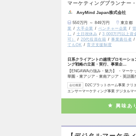
マーケティングプランナー・
AnyMind Japan株式会社
550万円 ～ 849万円
東京都
業
大手企業
ベンチャー企業
し
土日祝休み
3,000万円以上
可）
20代役員在籍
事業責任者
てもOK
育児支援制度
日系クライアントの越境プロモーショ
ング戦略の立案・実行、事業企…
【ENGAWAの強み・魅力】 ・マー
華圏・東アジア・東南アジア・英語圏
D2Cプラットホーム事業 ク
会社概要
エンサーマーケティング事業 デジタルマ
興味あ
【デジタルマーケテ