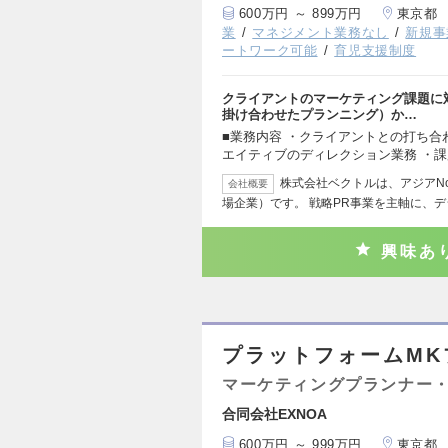
600万円 ～ 899万円
東京都
業
マネジメント業務なし
新規事
ートワーク可能
育児支援制度
クライアントのマーケティング課題に
掛け合わせたプランニング）か…
■業務内容 ・クライアントとの打ち合
エイティブのディレクション業務 ・課
株式会社ベクトルは、アジアN
会社概要
場企業）です。 戦略PR事業を主軸に、
興味あ
プラットフォームMKプ
マーケティングプランナー・
合同会社EXNOA
600万円 ～ 999万円
東京都