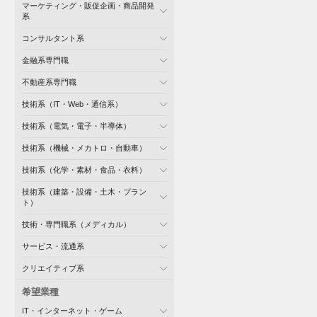
マーケティング・販促企画・商品開発
系
コンサルタント系
金融系専門職
不動産系専門職
技術系（IT・Web・通信系）
技術系（電気・電子・半導体）
技術系（機械・メカトロ・自動車）
技術系（化学・素材・食品・衣料）
技術系（建築・設備・土木・プラン
ト）
技術・専門職系（メディカル）
サービス・流通系
クリエイティブ系
希望業種
IT・インターネット・ゲーム