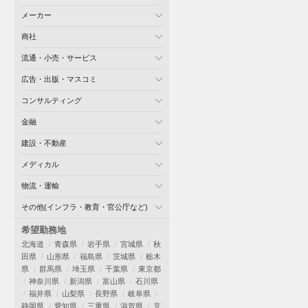
メーカー
商社
流通・小売・サービス
広告・出版・マスコミ
コンサルティング
金融
建設・不動産
メディカル
物流・運輸
その他(インフラ・教育・官公庁など)
希望勤務地
北海道
青森県
岩手県
宮城県
秋
田県
山形県
福島県
茨城県
栃木
県
群馬県
埼玉県
千葉県
東京都
神奈川県
新潟県
富山県
石川県
福井県
山梨県
長野県
岐阜県
静岡県
愛知県
三重県
滋賀県
京