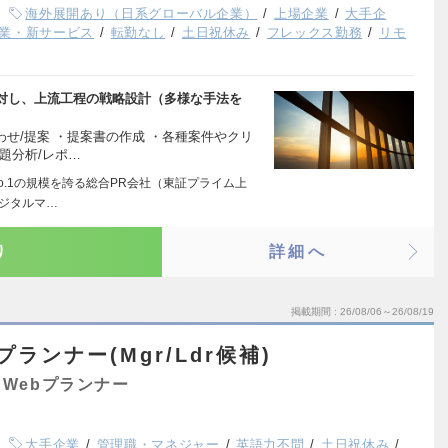
海外展開あり（日系グローバル企業）
上場企業
大手企
業・新サービス
転勤なし
土日祝休み
フレックス勤務
リモ
対し、上流工程の戦略設計（多様な手法を
わせ/提案 ・提案書の作成 ・各種案件やクリ
題分析/レポ…
o.1の規模を誇る総合PR会社（東証プライム上
デジタルマ…
り
詳細へ
掲載期間
26/08/06～26/08/19
ランナー(Mgr/Ldr候補)
Webプランナー
大手企業
管理職・マネジャー
英語力不問
土日祝休み