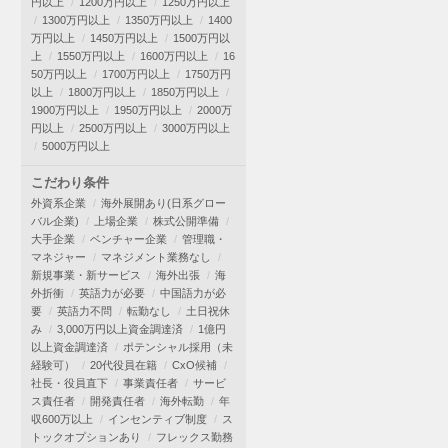
円以上
1200万円以上
1250万円以上
1300万円以上
1350万円以上
1400
万円以上
1450万円以上
1500万円以
上
1550万円以上
1600万円以上
16
50万円以上
1700万円以上
1750万円
以上
1800万円以上
1850万円以上
1900万円以上
1950万円以上
2000万
円以上
2500万円以上
3000万円以上
5000万円以上
こだわり条件
外資系企業
海外展開あり(日系グロー
バル企業)
上場企業
株式公開準備
大手企業
ベンチャー企業
管理職・
マネジャー
マネジメント業務なし
新規事業・新サービス
海外出張
海
外折衝
英語力が必要
中国語力が必
要
英語力不問
転勤なし
土日祝休
み
3,000万円以上資金調達済
1億円
以上資金調達済
ポテンシャル採用（未
経験可）
20代役員在籍
CxO候補
社長・役員直下
事業責任者
サービ
ス責任者
開発責任者
海外転勤
年
収600万以上
インセンティブ制度
ス
トックオプションあり
フレックス勤務