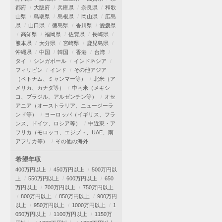
都府
大阪府
兵庫県
奈良県
和歌
山県
鳥取県
島根県
岡山県
広島
県
山口県
徳島県
香川県
愛媛県
高知県
福岡県
佐賀県
長崎県
熊本県
大分県
宮崎県
鹿児島県
沖縄県
中国
韓国
香港
台湾
タイ
シンガポール
インドネシア
フィリピン
インド
その他アジア
（ベトナム、ミャンマー等）
北米（ア
メリカ、カナダ等）
中南米（メキシ
コ、ブラジル、アルゼンチン等）
オセ
アニア（オーストラリア、ニュージーラ
ンド等）
ヨーロッパ（イギリス、フラ
ンス、ドイツ、ロシア等）
中近東・ア
フリカ（モロッコ、エジプト、UAE、南
アフリカ等）
その他の海外
希望年収
400万円以上
450万円以上
500万円以
上
550万円以上
600万円以上
650
万円以上
700万円以上
750万円以上
800万円以上
850万円以上
900万円
以上
950万円以上
1000万円以上
1
050万円以上
1100万円以上
1150万