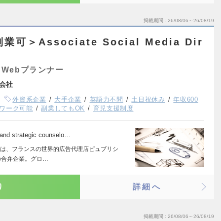
掲載期間
26/08/06～26/08/19
Associate Social Media Dir
Webプランナー
会社
外資系企業
大手企業
英語力不問
土日祝休み
年収600
ワーク可能
副業してもOK
育児支援制度
 and strategic counselo…
は、フランスの世界的広告代理店ピュブリシ
の合弁企業。グロ…
り
詳細へ
掲載期間
26/08/06～26/08/19