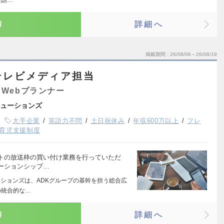
会話…
り
詳細へ
掲載期間
26/08/06～26/08/19
＞テレビメディア担当
Webプランナー
リューションズ
大手企業
英語力不問
土日祝休み
年収600万以上
フレ
育児支援制度
トの放送枠の買い付け業務を行っていただ
ーションシップ…
ーションズは、ADKグループの基幹を担う総合広
の統合的な…
り
詳細へ