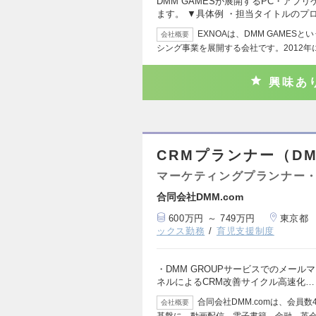
DMM GAMESが展開するPC・ア
ます。 ▼具体例 ・担当タイトルのプ
EXNOAは、DMM GAME
会社概要
シング事業を展開する会社です。2012年
興味あ
CRMプランナー（D
マーケティングプランナー・
合同会社DMM.com
600万円 ～ 749万円
東京都
ックス勤務
育児支援制度
・DMM GROUPサービスでのメールマ
ネルによるCRM改善サイクル高速化…
合同会社DMM.comは、会員
会社概要