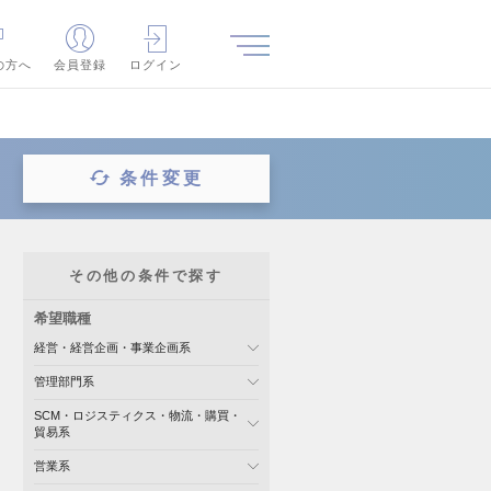
の方へ
会員登録
ログイン
条件変更
その他の条件で探す
希望職種
経営・経営企画・事業企画系
管理部門系
SCM・ロジスティクス・物流・購買・
貿易系
営業系