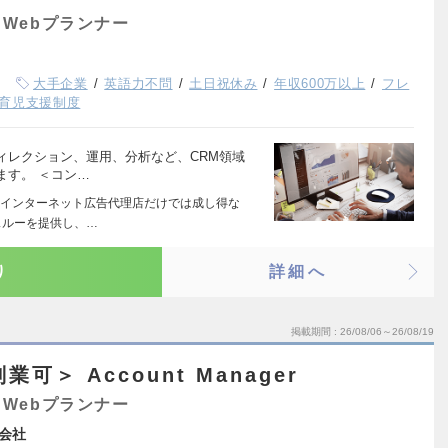
Webプランナー
大手企業
英語力不問
土日祝休み
年収600万以上
フレ
育児支援制度
ィレクション、運用、分析など、CRM領域
ます。 ＜コン…
インターネット広告代理店だけでは成し得な
スルーを提供し、…
り
詳細へ
掲載期間
26/08/06～26/08/19
可＞ Account Manager
Webプランナー
会社