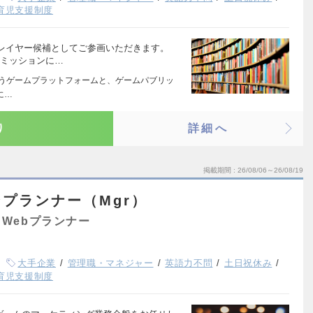
育児支援制度
レイヤー候補としてご参画いただきます。
をミッションに…
Sというゲームプラットフォームと、ゲームパブリッ
に…
り
詳細へ
掲載期間
26/08/06～26/08/19
プランナー（Mgr）
Webプランナー
大手企業
管理職・マネジャー
英語力不問
土日祝休み
育児支援制度