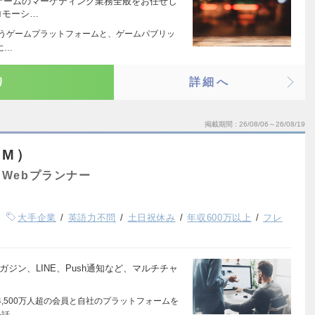
プリゲームのマーケティング業務全般をお任せし
ロモーシ…
Sというゲームプラットフォームと、ゲームパブリッ
に…
り
詳細へ
掲載期間
26/08/06～26/08/19
MM）
Webプランナー
大手企業
英語力不問
土日祝休み
年収600万以上
フレ
ガジン、LINE、Push通知など、マルチチャ
数4,500万人超の会員と自社のプラットフォームを