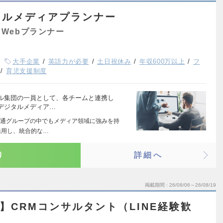
タルメディアプランナー
Webプランナー
大手企業
英語力が必要
土日祝休み
年収600万以上
フ
育児支援制度
ル集団の一員として、各チームと連携し
デジタルメディア…
通グループの中でもメディア領域に強みを持
活用し、統合的な…
り
詳細へ
掲載期間
26/08/06～26/08/19
D】CRMコンサルタント（LINE経験歓