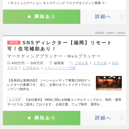
ＩＲコミュニケーション キャスティング リスクマネジメント業務 マ…
興味あり
詳細へ
掲載期間
26/08/07～26/08/20
SNSディレクター【福岡】リモート
NEW
可！住宅補助あり！
マーケティングプランナー・Webプランナー
400万円 ～ 599万円
福岡県
上場企業
大手企業
英語
力不問
土日祝休み
リモートワーク可能
【具体的な業務内容】 ソーシャルメディア事業のSNSディ
レクターの業務です。 主に、企業のオウンドメディアのコ
ンテンツ制作を…
【会社案内】 WEBに関わる戦略コンサルティングから、制作・運用
会社概要
サービスをご提供しております。 企画立案、ウェブ制作、運用を…
興味あり
詳細へ