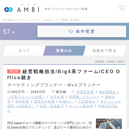
若手ハイキャリアのスカウト転職
大手企業のマーケティングプランナー・Webプランナーの転職・求人情報
57
条件変更
件
すべて
新着のみ
掲載終了間近
掲載期間
26/08/08～26/08/27
経営戦略担当/Big4系ファーム/CEO O
NEW
ffice就き
マーケティングプランナー・Webプランナー
800万円 ～ 2999万円
東京都
外資系企業
海外展開あり
（日系グローバル企業）
大手企業
管理職・マネジャー
海外出
張
海外折衝
英語力が必要
転勤なし
土日祝休み
ポテンシャル
採用（未経験可）
社長・役員直下
サービス責任者
年収600万以
上
同社Japanグループ横断のマーケティング部門において、同
社Japan全体のブランディング、及びリード獲得のためのイ