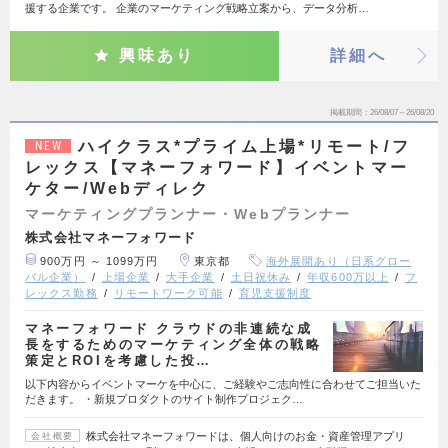
援する企業です。 企業のマーケティング戦略立案から、データ分析…
興味あり
詳細へ
掲載期間
26/08/07～26/08/20
ハイクラス*プライム上場*リモート/フ
NEW
レックス【マネーフォワード】イベントマー
ケター/Webディレク
マーケティングプランナー・Webプランナー
株式会社マネーフォワード
900万円 ～ 1099万円
東京都
海外展開あり（日系グロー
バル企業）
上場企業
大手企業
土日祝休み
年収600万以上
フ
レックス勤務
リモートワーク可能
育児支援制度
マネーフォワード クラウドの非連続な成
長をするためのマーケティング全体の戦略
策定とROIを考慮した投…
以下内容からイベントマーケを中心に、ご経験やご志向性に合わせてご担当いた
だきます。 ・新規プロダクトのサイト制作プロジェク…
株式会社マネーフォワードは、個人向けのお金・資産管理アプリ
会社概要