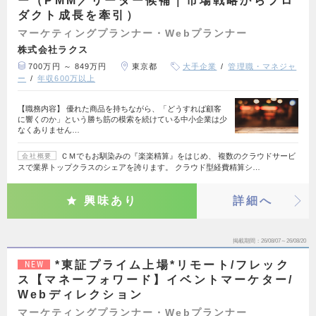
ー（PMM／リーダー候補｜市場戦略からプロ
ダクト成長を牽引）
マーケティングプランナー・Webプランナー
株式会社ラクス
700万円 ～ 849万円
東京都
大手企業
管理職・マネジャ
ー
年収600万以上
【職務内容】 優れた商品を持ちながら、「どうすれば顧客
に響くのか」という勝ち筋の模索を続けている中小企業は少
なくありません…
ＣＭでもお馴染みの『楽楽精算』をはじめ、 複数のクラウドサービ
会社概要
スで業界トップクラスのシェアを誇ります。 クラウド型経費精算シ…
興味あり
詳細へ
掲載期間
26/08/07～26/08/20
*東証プライム上場*リモート/フレック
NEW
ス【マネーフォワード】イベントマーケター/
Webディレクション
マーケティングプランナー・Webプランナー