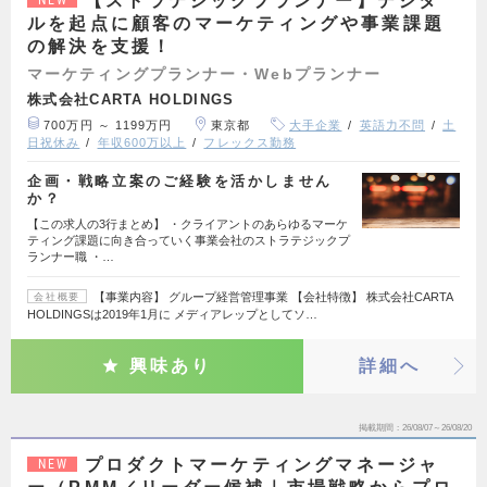
【ストラテジックプランナー】デジタ
ルを起点に顧客のマーケティングや事業課題
の解決を支援！
マーケティングプランナー・Webプランナー
株式会社CARTA HOLDINGS
700万円 ～ 1199万円
東京都
大手企業
英語力不問
土
日祝休み
年収600万以上
フレックス勤務
企画・戦略立案のご経験を活かしません
か？
【この求人の3行まとめ】 ・クライアントのあらゆるマーケ
ティング課題に向き合っていく事業会社のストラテジックプ
ランナー職 ・…
【事業内容】 グループ経営管理事業 【会社特徴】 株式会社CARTA
会社概要
HOLDINGSは2019年1月に メディアレップとしてソ…
興味あり
詳細へ
掲載期間
26/08/07～26/08/20
プロダクトマーケティングマネージャ
NEW