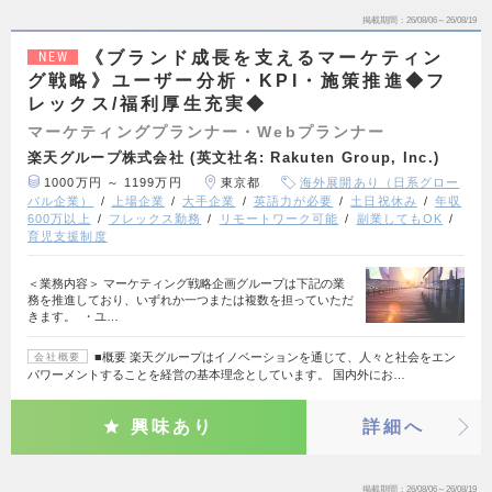
掲載期間
26/08/06～26/08/19
《ブランド成長を支えるマーケティン
NEW
グ戦略》ユーザー分析・KPI・施策推進◆フ
レックス/福利厚生充実◆
マーケティングプランナー・Webプランナー
楽天グループ株式会社 (英文社名: Rakuten Group, Inc.)
1000万円 ～ 1199万円
東京都
海外展開あり（日系グロー
バル企業）
上場企業
大手企業
英語力が必要
土日祝休み
年収
600万以上
フレックス勤務
リモートワーク可能
副業してもOK
育児支援制度
＜業務内容＞ マーケティング戦略企画グループは下記の業
務を推進しており、いずれか一つまたは複数を担っていただ
きます。 ・ユ…
■概要 楽天グループはイノベーションを通じて、人々と社会をエン
会社概要
パワーメントすることを経営の基本理念としています。 国内外にお…
興味あり
詳細へ
掲載期間
26/08/06～26/08/19