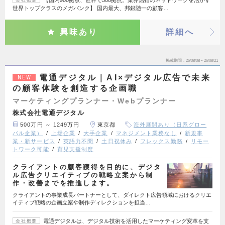
【国内900拠点、世界で500拠点。業界屈指のネットワークを活かす
会社概要
世界トップクラスのメガバンク】 国内最大、邦銀随一の顧客…
興味あり
詳細へ
掲載期間
26/08/08～26/08/21
電通デジタル｜AI×デジタル広告で未来
NEW
の顧客体験を創造する企画職
マーケティングプランナー・Webプランナー
株式会社電通デジタル
500万円 ～ 1249万円
東京都
海外展開あり（日系グロー
バル企業）
上場企業
大手企業
マネジメント業務なし
新規事
業・新サービス
英語力不問
土日祝休み
フレックス勤務
リモー
トワーク可能
育児支援制度
クライアントの顧客獲得を目的に、デジタ
ル広告クリエイティブの戦略立案から制
作・改善までを推進します。
クライアントの事業成長パートナーとして、ダイレクト広告領域におけるクリエ
イティブ戦略の企画立案や制作ディレクションを担当…
電通デジタルは、デジタル技術を活用したマーケティング変革を支
会社概要