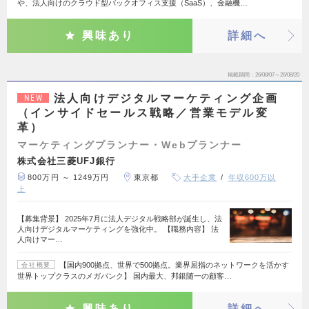
や、法人向けのクラウド型バックオフィス支援（SaaS）、金融機…
興味あり
詳細へ
掲載期間
26/08/07～26/08/20
法人向けデジタルマーケティング企画
NEW
（インサイドセールス戦略／営業モデル変
革）
マーケティングプランナー・Webプランナー
株式会社三菱UFJ銀行
800万円 ～ 1249万円
東京都
大手企業
年収600万以
上
【募集背景】 2025年7月に法人デジタル戦略部が誕生し、法
人向けデジタルマーケティングを強化中。 【職務内容】 法
人向けマー…
【国内900拠点、世界で500拠点。業界屈指のネットワークを活かす
会社概要
世界トップクラスのメガバンク】 国内最大、邦銀随一の顧客…
興味あり
詳細へ