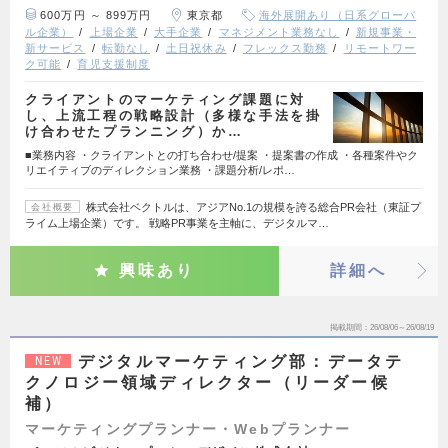
600万円 ～ 899万円
東京都
海外展開あり（日系グローバ
ル企業）
上場企業
大手企業
マネジメント業務なし
新規事業・
新サービス
転勤なし
土日祝休み
フレックス勤務
リモートワー
ク可能
育児支援制度
クライアントのマーケティング課題に対
し、上流工程の戦略設計（多様な手法を掛
け合わせたプランニング）か…
■業務内容 ・クライアントとの打ち合わせ/提案 ・提案書の作成 ・各種案件やク
リエイティブのディレクション業務 ・課題分析/レポ…
株式会社ベクトルは、アジアNo.1の規模を誇る総合PR会社（東証プ
会社概要
ライム上場企業）です。 戦略PR事業を主軸に、デジタルマ…
興味あり
詳細へ
掲載期間
26/08/06～26/08/19
デジタルマーケティング部：データテ
NEW
クノロジー領域ディレクター（リーダー候
補）
マーケティングプランナー・Webプランナー