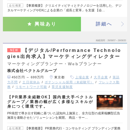
【事業概要】 クリエイティビティとテクノロジーを活用した、デジ
会社概要
タルマーケティングやDXによる企業の「成長と変革」を支援 【会…
興味あり
詳細へ
掲載期間
26/08/07～26/08/20
【デジタル/Performance Technolo
NEW
gies出向求人】マーケティングディレクター
マーケティングプランナー・Webプランナー
株式会社ベクトルグループ
450万円 ～ 699万円
東京都
上場企業
大手企業
英語
力不問
土日祝休み
ポテンシャル採用（未経験可）
フレックス勤
務
リモートワーク可能
育児支援制度
【PR業界未経験OK】国内最大手ベクトル
グループ／業務の幅が広く多様なスキルが
身につく環境です。
PR発想で導き出す戦略に基づいた認知向上施策と、全方位型の成果報酬型広告
施策を連動させたソリューションを展開。 商品・サー…
【事業概要】 PR業務代行・コンサルティング ブランディング業務
会社概要