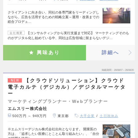
クライアントに向き合い、同社の各専門家をリーディングし
ながら、広告を活用するための戦略立案～運用・改善までの
総合プロデュ…
【コンサルティングから実行支援まで対応】 マーケティングそのも
会社概要
のがデジタル化し始めている中、同社は広告領域に留まらないデジ…
興味あり
詳細へ
掲載期間
26/08/07～26/08/20
【クラウドソリューション】クラウド
NEW
電子カルテ（デジカル）／デジタルマーケタ
ー
マーケティングプランナー・Webプランナー
エムスリー株式会社
500万円 ～ 949万円
東京都
大手企業
土日祝休み
※エムスリーデジカル株式会社出向となります。 開業医の
方は、「追求したい医療にとことん取り組みたい」、「自分