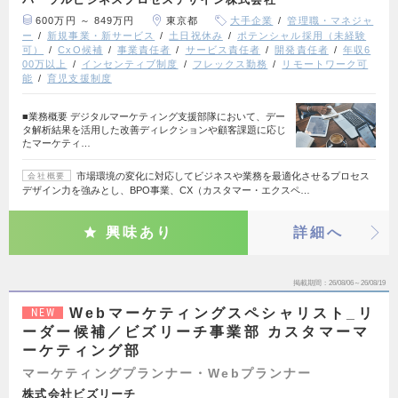
600万円 ～ 849万円
東京都
大手企業
管理職・マネジャ
ー
新規事業・新サービス
土日祝休み
ポテンシャル採用（未経験
可）
CxO候補
事業責任者
サービス責任者
開発責任者
年収6
00万以上
インセンティブ制度
フレックス勤務
リモートワーク可
能
育児支援制度
■業務概要 デジタルマーケティング支援部隊において、デー
タ解析結果を活用した改善ディレクションや顧客課題に応じ
たマーケティ…
市場環境の変化に対応してビジネスや業務を最適化させるプロセス
会社概要
デザイン力を強みとし、BPO事業、CX（カスタマー・エクスペ…
興味あり
詳細へ
掲載期間
26/08/06～26/08/19
Webマーケティングスペシャリスト_リ
NEW
ーダー候補／ビズリーチ事業部 カスタマーマ
ーケティング部
マーケティングプランナー・Webプランナー
株式会社ビズリーチ