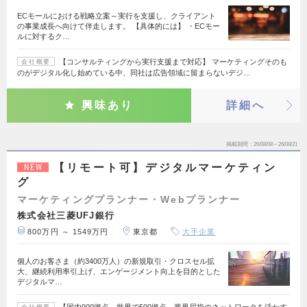
ECモールにおける戦略立案～実行を支援し、クライアント
の事業成長へ向けて伴走します。 【具体的には】 ・ECモー
ルに対するク…
【コンサルティングから実行支援まで対応】 マーケティングそのも
会社概要
のがデジタル化し始めている中、同社は広告領域に留まらないデジ…
興味あり
詳細へ
掲載期間
26/08/08～26/08/21
【リモート可】デジタルマーケティン
NEW
グ
マーケティングプランナー・Webプランナー
株式会社三菱UFJ銀行
800万円 ～ 1549万円
東京都
大手企業
個人のお客さま（約3400万人）の新規取引・クロスセル拡
大、継続利用率引上げ、エンゲージメント向上を目的とした
デジタルマ…