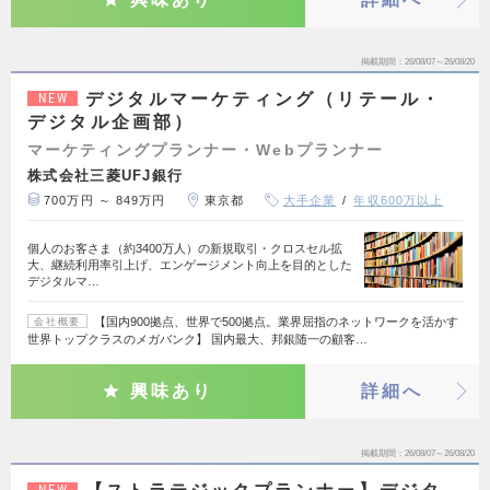
掲載期間
26/08/07～26/08/20
デジタルマーケティング（リテール・
NEW
デジタル企画部）
マーケティングプランナー・Webプランナー
株式会社三菱UFJ銀行
700万円 ～ 849万円
東京都
大手企業
年収600万以上
個人のお客さま（約3400万人）の新規取引・クロスセル拡
大、継続利用率引上げ、エンゲージメント向上を目的とした
デジタルマ…
【国内900拠点、世界で500拠点。業界屈指のネットワークを活かす
会社概要
世界トップクラスのメガバンク】 国内最大、邦銀随一の顧客…
興味あり
詳細へ
掲載期間
26/08/07～26/08/20
NEW