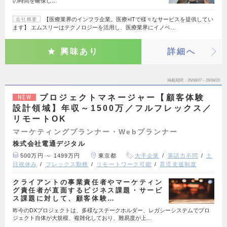
の時間を確保し…
【医療業界のインフラ企業。医療×ITで様々なサービスを提供してい
会社概要
ます】 エムスリーはテクノロジーを活用し、医療業界にイノベ…
興味あり
詳細へ
掲載期間
26/08/07～26/08/20
プロジェクトマネージャー【顧客体験
NEW
設計領域】年収～1500万／フルフレックス／
リモートOK
マーケティングプランナー・Webプランナー
株式会社電通デジタル
500万円 ～ 1499万円
東京都
大手企業
英語力不問
土
日祝休み
フレックス勤務
リモートワーク可能
育児支援制度
クライアントの事業責任者やマーケティン
グ責任者が直面するビジネス課題・サービ
ス課題に対して、顧客体験…
昨今のDXプロジェクトは、多様なステークホルダー、レガシーシステムでプロ
ジェクト自体が大規模、複雑化しており、難易度が上…