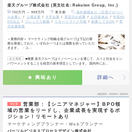
楽天グループ株式会社 (英文社名: Rakuten Group, Inc.)
700万円 ～ 999万円
東京都
海外展開あり（日系グローバ
ル企業）
上場企業
大手企業
英語力が必要
土日祝休み
年収60
0万以上
フレックス勤務
リモートワーク可能
副業してもOK
育
児支援制度
＜業務内容＞ マーケティング戦略企画グループは下記の業
務を推進しており、いずれか一つまたは複数を担っていただ
きます。 ・ユ…
■概要 楽天グループはイノベーションを通じて、人々と社会をエン
会社概要
パワーメントすることを経営の基本理念としています。 国内外にお…
興味あり
詳細へ
掲載期間
26/08/06～26/08/19
営業部：【シニアマネジャー】BPO領
NEW
域の営業をリードし、企業成長を実現するポ
ジション！リモートあり
マーケティングプランナー・Webプランナー
パーソルビジネスプロセスデザイン株式会社