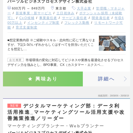
パーソルビジネスプロセスデザイン株式会社
600万円 ～ 849万円
東京都
大手企業
管理職・マネジャ
ー
新規事業・新サービス
土日祝休み
ポテンシャル採用（未経験
可）
CxO候補
事業責任者
サービス責任者
開発責任者
年収6
00万以上
インセンティブ制度
フレックス勤務
リモートワーク可
能
育児支援制度
■想定業務内容 ※ご経験やスキル・志向性に応じて異なりま
すが、下記1-3のいずれかもしくはすべてを担当いただくこ
とを想定し…
市場環境の変化に対応してビジネスや業務を最適化させるプロセス
会社概要
デザイン力を強みとし、BPO事業、CX（カスタマー・エクスペ…
興味あり
詳細へ
掲載期間
26/08/06～26/08/19
デジタルマーケティング部：データ利
NEW
活用推進_マーケティングツール活用支援や改
善施策推進／リーダー
マーケティングプランナー・Webプランナー
パーソルビジネスプロセスデザイン株式会社