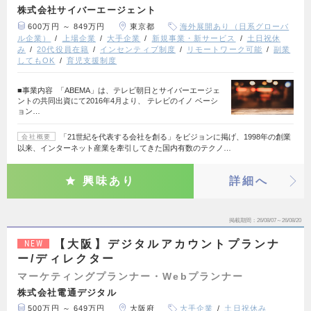
株式会社サイバーエージェント
600万円 ～ 849万円
東京都
海外展開あり（日系グローバ
ル企業）
上場企業
大手企業
新規事業・新サービス
土日祝休
み
20代役員在籍
インセンティブ制度
リモートワーク可能
副業
してもOK
育児支援制度
■事業内容 「ABEMA」は、テレビ朝日とサイバーエージェ
ントの共同出資にて2016年4月より、 テレビのイノ ベーシ
ョン…
「21世紀を代表する会社を創る」をビジョンに掲げ、1998年の創業
会社概要
以来、インターネット産業を牽引してきた国内有数のテクノ…
興味あり
詳細へ
掲載期間
26/08/07～26/08/20
【大阪】デジタルアカウントプランナ
NEW
ー/ディレクター
マーケティングプランナー・Webプランナー
株式会社電通デジタル
500万円 ～ 649万円
大阪府
大手企業
土日祝休み