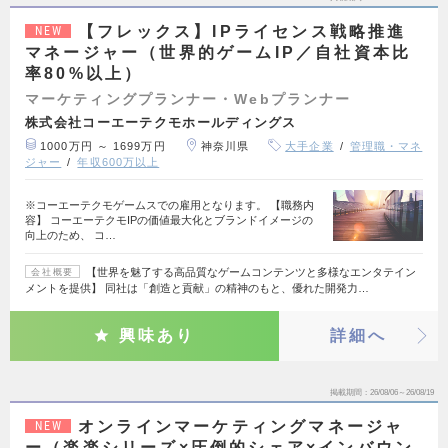
【フレックス】IPライセンス戦略推進
NEW
マネージャー（世界的ゲームIP／自社資本比
率80%以上）
マーケティングプランナー・Webプランナー
株式会社コーエーテクモホールディングス
1000万円 ～ 1699万円
神奈川県
大手企業
管理職・マネ
ジャー
年収600万以上
※コーエーテクモゲームスでの雇用となります。 【職務内
容】 コーエーテクモIPの価値最大化とブランドイメージの
向上のため、 コ…
【世界を魅了する高品質なゲームコンテンツと多様なエンタテイン
会社概要
メントを提供】 同社は「創造と貢献」の精神のもと、優れた開発力…
興味あり
詳細へ
掲載期間
26/08/06～26/08/19
オンラインマーケティングマネージャ
NEW
ー（楽楽シリーズ×圧倒的シェア×インバウン