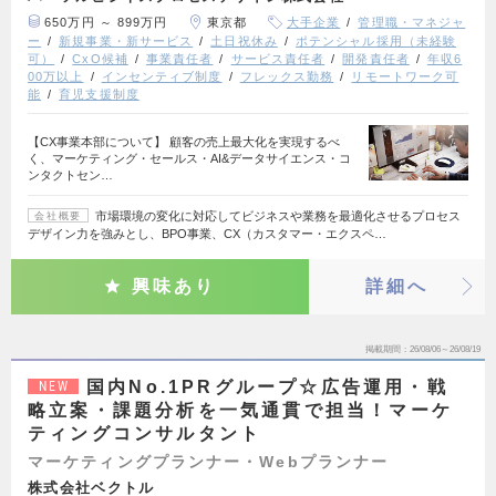
650万円 ～ 899万円
東京都
大手企業
管理職・マネジャ
ー
新規事業・新サービス
土日祝休み
ポテンシャル採用（未経験
可）
CxO候補
事業責任者
サービス責任者
開発責任者
年収6
00万以上
インセンティブ制度
フレックス勤務
リモートワーク可
能
育児支援制度
【CX事業本部について】 顧客の売上最大化を実現するべ
く、マーケティング・セールス・AI&データサイエンス・コ
ンタクトセン…
市場環境の変化に対応してビジネスや業務を最適化させるプロセス
会社概要
デザイン力を強みとし、BPO事業、CX（カスタマー・エクスペ…
興味あり
詳細へ
掲載期間
26/08/06～26/08/19
国内No.1PRグループ☆広告運用・戦
NEW
略立案・課題分析を一気通貫で担当！マーケ
ティングコンサルタント
マーケティングプランナー・Webプランナー
株式会社ベクトル