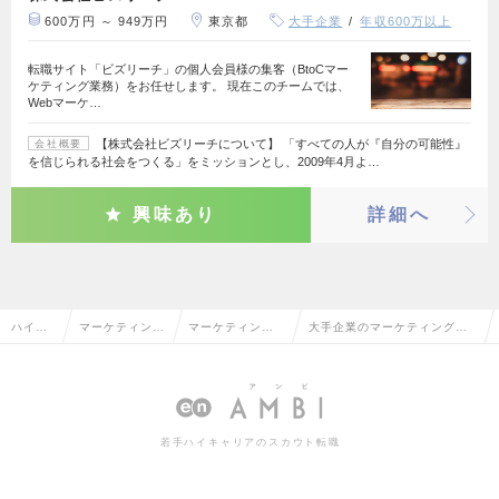
600万円 ～ 949万円
東京都
大手企業
年収600万以上
転職サイト「ビズリーチ」の個人会員様の集客（BtoCマー
ケティング業務）をお任せします。 現在このチームでは、
Webマーケ…
【株式会社ビズリーチについて】 「すべての人が『自分の可能性』
会社概要
を信じられる社会をつくる」をミッションとし、2009年4月よ…
興味あり
詳細へ
ハイク
マーケティン
マーケティング
大手企業のマーケティングプ
ラス求
グ・販促企画・
プランナー・We
ランナー・Webプランナーの
人TOP
商品開発系
bプランナー
転職・求人情報一覧
若手ハイキャリアのスカウト転職