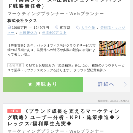
ド戦略責任者）
マーケティングプランナー・Webプランナー
株式会社ラクス
1000万円 ～ 1249万円
東京都
大手企業
管理職・マネジ
ャー
土日祝休み
年収600万以上
【募集背景】近年、バックオフィス向けクラウドサービス市
場の成長期にあり、法要件への対応や多数の競合の台頭によ
って著しい環…
ＣＭでもお馴染みの『楽楽精算』をはじめ、 複数のクラウドサービ
会社概要
スで業界トップクラスのシェアを誇ります。 クラウド型経費精算シ…
興味あり
詳細へ
掲載期間
26/08/06～26/08/19
《ブランド成長を支えるマーケティン
NEW
グ戦略》ユーザー分析・KPI・施策推進◆フ
レックス/福利厚生充実◆
マーケティングプランナー・Webプランナー