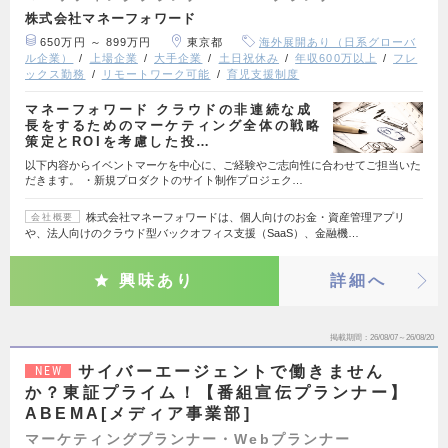
株式会社マネーフォワード
650万円 ～ 899万円
東京都
海外展開あり（日系グローバ
ル企業）
上場企業
大手企業
土日祝休み
年収600万以上
フレ
ックス勤務
リモートワーク可能
育児支援制度
マネーフォワード クラウドの非連続な成
長をするためのマーケティング全体の戦略
策定とROIを考慮した投…
以下内容からイベントマーケを中心に、ご経験やご志向性に合わせてご担当いた
だきます。 ・新規プロダクトのサイト制作プロジェク…
株式会社マネーフォワードは、個人向けのお金・資産管理アプリ
会社概要
や、法人向けのクラウド型バックオフィス支援（SaaS）、金融機…
興味あり
詳細へ
掲載期間
26/08/07～26/08/20
サイバーエージェントで働きません
NEW
か？東証プライム！【番組宣伝プランナー】
ABEMA[メディア事業部]
マーケティングプランナー・Webプランナー