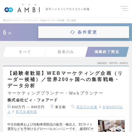
若手ハイキャリアのスカウト転職
商社のマーケティングプランナー・Webプランナーの転職・求人情報
6
条件変更
件
すべて
新着のみ
掲載終了間近
掲載期間
26/07/29～26/08/11
【経験者歓迎】WEBマーケティング企画（リ
ーダー候補）／世界200ヶ国への集客戦略・
データ分析
マーケティングプランナー・Webプランナー
株式会社ビィ・フォアード
600万円 ～ 899万円
東京都
英語力が必要
年収600万以
上
育児支援制度
中古自動車および自動車用部品の販売・輸出入、ECサイト
運営などを手掛けるグローバルカンパニーです。 越境ECサ