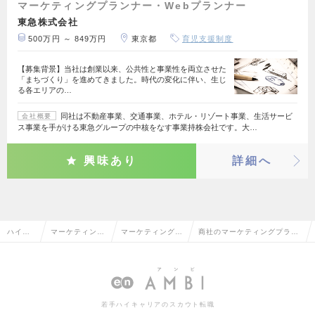
マーケティングプランナー・Webプランナー
東急株式会社
500万円 ～ 849万円
東京都
育児支援制度
【募集背景】当社は創業以来、公共性と事業性を両立させた
「まちづくり」を進めてきました。時代の変化に伴い、生じ
る各エリアの…
同社は不動産事業、交通事業、ホテル・リゾート事業、生活サービ
会社概要
ス事業を手がける東急グループの中核をなす事業持株会社です。大…
興味あり
詳細へ
ハイク
マーケティン
マーケティングプ
商社のマーケティングプラン
ラス求
グ・販促企画・
ランナー・Web
ナー・Webプランナーの転
人TOP
商品開発系
プランナー
職・求人情報一覧
若手ハイキャリアのスカウト転職