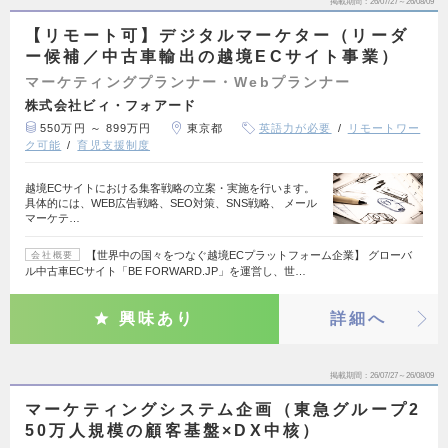
掲載期間
26/07/27～26/08/09
【リモート可】デジタルマーケター（リーダ
ー候補／中古車輸出の越境ECサイト事業）
マーケティングプランナー・Webプランナー
株式会社ビィ・フォアード
550万円 ～ 899万円
東京都
英語力が必要
リモートワー
ク可能
育児支援制度
越境ECサイトにおける集客戦略の立案・実施を行います。
具体的には、WEB広告戦略、SEO対策、SNS戦略、 メール
マーケテ…
【世界中の国々をつなぐ越境ECプラットフォーム企業】 グローバ
会社概要
ル中古車ECサイト「BE FORWARD.JP」を運営し、世…
興味あり
詳細へ
掲載期間
26/07/27～26/08/09
マーケティングシステム企画（東急グループ2
50万人規模の顧客基盤×DX中核）