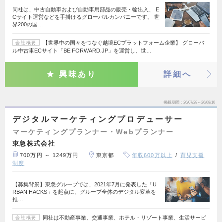
同社は、中古自動車および自動車用部品の販売・輸出入、 E
Cサイト運営などを手掛けるグローバルカンパニーです。 世
界200の国…
【世界中の国々をつなぐ越境ECプラットフォーム企業】 グローバ
会社概要
ル中古車ECサイト「BE FORWARD.JP」を運営し、世…
興味あり
詳細へ
掲載期間
26/07/28～26/08/10
デジタルマーケティングプロデューサー
マーケティングプランナー・Webプランナー
東急株式会社
700万円 ～ 1249万円
東京都
年収600万以上
育児支援
制度
【募集背景】東急グループでは、2021年7月に発表した「U
RBAN HACKS」を起点に、グループ全体のデジタル変革を
推…
同社は不動産事業、交通事業、ホテル・リゾート事業、生活サービ
会社概要