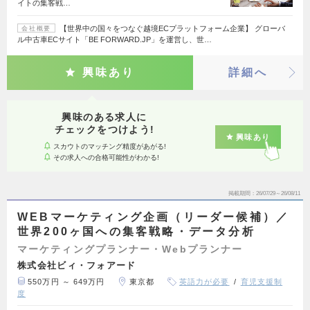
イトの集客戦…
【世界中の国々をつなぐ越境ECプラットフォーム企業】 グローバ
会社概要
ル中古車ECサイト「BE FORWARD.JP」を運営し、世…
興味あり
詳細へ
興味のある求人に
チェックをつけよう!
興味あり
スカウトのマッチング精度があがる!
その求人への合格可能性がわかる!
掲載期間
26/07/29～26/08/11
WEBマーケティング企画（リーダー候補）／
世界200ヶ国への集客戦略・データ分析
マーケティングプランナー・Webプランナー
株式会社ビィ・フォアード
550万円 ～ 649万円
東京都
英語力が必要
育児支援制
度