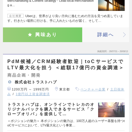
Merchandising & Content Strategy - Lead local merchandisin
g a…
Uberは、世界がより良い方向に進むための方法を見つめ直していま
会社概要
す。行きたい場所に行ける、手に入れたいものが届く、そして…
興味あり
詳細へ
掲載期間
26/07/31～26/08/13
PdM候補／CRM経験者歓迎｜toCサービスで
LTV最大化を担う ＜総額17億円の資金調達＞
商品企画・開発
株式会社トラストハブ
1200万円 ～ 1999万円
東京都
ベンチャー企業
土日祝休
み
1億円以上資金調達済
トラストハブは、オンラインでトレカのオ
リジナルパックを購入できるサービス「ク
ローブオリパ」を提供して…
＜ポジションの魅力＞ 本ポジションの魅力は、100万人超のユーザー基盤を持つt
oCサービスにおいて、LTV最大化という事業…