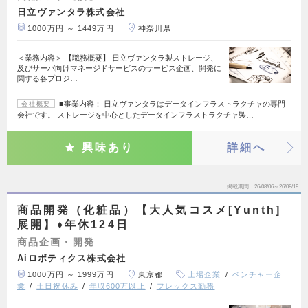
日立ヴァンタラ株式会社
1000万円 ～ 1449万円
神奈川県
＜業務内容＞ 【職務概要】 日立ヴァンタラ製ストレージ、
及びサーバ向けマネージドサービスのサービス企画、開発に
関する各プロジ…
■事業内容： 日立ヴァンタラはデータインフラストラクチャの専門
会社概要
会社です。 ストレージを中心としたデータインフラストラクチャ製…
興味あり
詳細へ
掲載期間
26/08/06～26/08/19
商品開発（化粧品）【大人気コスメ[Yunth]
展開】♦年休124日
商品企画・開発
Aiロボティクス株式会社
1000万円 ～ 1999万円
東京都
上場企業
ベンチャー企
業
土日祝休み
年収600万以上
フレックス勤務