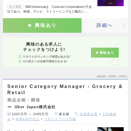
NBCUniversalは、Comcast Corporationの子会
会社概要
社であり、映画、テレビ、ストリーミングなど幅広い…
興味あり
詳細へ
興味のある求人に
チェックをつけよう!
興味あり
スカウトのマッチング精度があがる!
その求人への合格可能性がわかる!
掲載期間
26/08/03～26/08/16
Senior Category Manager - Grocery &
Retail
商品企画・開発
Uber Japan株式会社
1500万円 ～ 2499万円
東京都
外資系企業
土日祝休
み
年収600万以上
リモートワーク可能