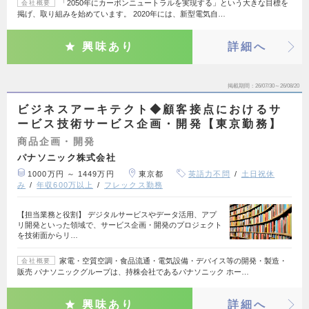
「2050年にカーボンニュートラルを実現する」という大きな目標を
会社概要
掲げ、取り組みを始めています。 2020年には、新型電気自…
興味あり
詳細へ
掲載期間
26/07/30～26/08/20
ビジネスアーキテクト◆顧客接点におけるサ
ービス技術サービス企画・開発【東京勤務】
商品企画・開発
パナソニック株式会社
1000万円 ～ 1449万円
東京都
英語力不問
土日祝休
み
年収600万以上
フレックス勤務
【担当業務と役割】 デジタルサービスやデータ活用、アプ
リ開発といった領域で、サービス企画・開発のプロジェクト
を技術面からリ…
家電・空質空調・食品流通・電気設備・デバイス等の開発・製造・
会社概要
販売 パナソニックグループは、持株会社であるパナソニック ホー…
興味あり
詳細へ