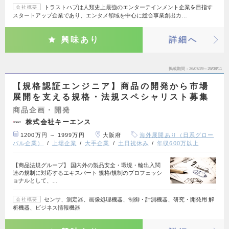
トラストハブは人類史上最強のエンターテインメント企業を目指す
会社概要
スタートアップ企業であり、エンタメ領域を中心に総合事業創出カ…
興味あり
詳細へ
掲載期間
26/07/29～26/08/11
【規格認証エンジニア】商品の開発から市場
展開を支える規格・法規スペシャリスト募集
商品企画・開発
株式会社キーエンス
1200万円 ～ 1999万円
大阪府
海外展開あり（日系グロー
バル企業）
上場企業
大手企業
土日祝休み
年収600万以上
【商品法規グループ】 国内外の製品安全・環境・輸出入関
連の規制に対応するエキスパート 規格/規制のプロフェッシ
ョナルとして、…
センサ、測定器、画像処理機器、制御・計測機器、研究・開発用 解
会社概要
析機器、ビジネス情報機器