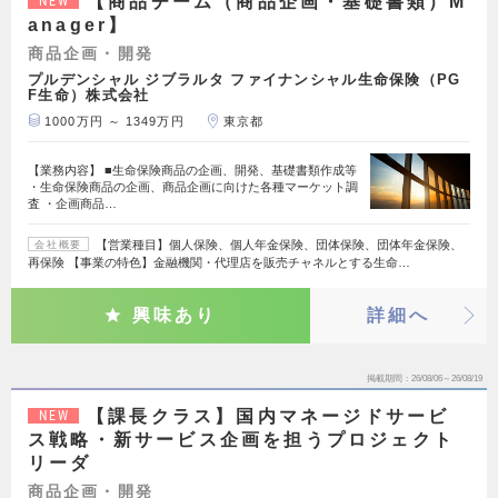
【商品チーム（商品企画・基礎書類）M
NEW
anager】
商品企画・開発
プルデンシャル ジブラルタ ファイナンシャル生命保険（PG
F生命）株式会社
1000万円 ～ 1349万円
東京都
【業務内容】 ■生命保険商品の企画、開発、基礎書類作成等
・生命保険商品の企画、商品企画に向けた各種マーケット調
査 ・企画商品…
【営業種目】個人保険、個人年金保険、団体保険、団体年金保険、
会社概要
再保険 【事業の特色】金融機関・代理店を販売チャネルとする生命…
興味あり
詳細へ
掲載期間
26/08/06～26/08/19
【課長クラス】国内マネージドサービ
NEW
ス戦略・新サービス企画を担うプロジェクト
リーダ
商品企画・開発