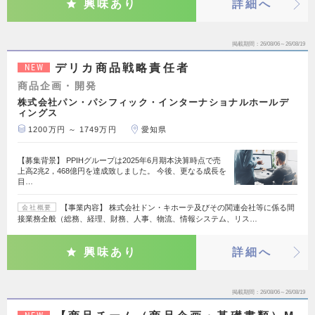
興味あり
詳細へ
掲載期間
26/08/06～26/08/19
デリカ商品戦略責任者
NEW
商品企画・開発
株式会社パン・パシフィック・インターナショナルホールデ
ィングス
1200万円 ～ 1749万円
愛知県
【募集背景】 PPIHグループは2025年6月期本決算時点で売
上高2兆2，468億円を達成致しました。 今後、更なる成長を
目…
【事業内容】 株式会社ドン・キホーテ及びその関連会社等に係る間
会社概要
接業務全般（総務、経理、財務、人事、物流、情報システム、リス…
興味あり
詳細へ
掲載期間
26/08/06～26/08/19