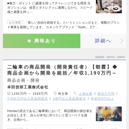
■魅力・ポイント ◯裁量を持ってチャレンジできる環境 当
ポジションは、経営とダイレクトに連携しながら、スピード
感と裁量を持っ…
「新しい自由を創造する」というミッションのもと、複数のブラン
会社概要
ド事業を展開しています。 スキンケアブランド「Yunth」【ア…
興味あり
詳細へ
掲載期間
26/07/31～26/08/20
二輪車の商品開発（開発責任者）【朝霞】◆
商品企画から開発を統括／年収1,190万円～
商品企画・開発
本田技研工業株式会社
1150万円 ～ 1549万円
埼玉県
上場企業
英語力不問
3,000万円以上資金調達済
1億円以上資金調達済
年収600万以上
Hondaの原点である二輪事業において、商品開発の責任者を
お任せします。 自らが本当に作りたいと思うバイクを描
き、企画から…