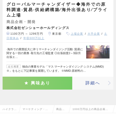
グローバルマーチャンダイザー◆海外での原
料調達‧貿易‧供給網構築∕海外出張あり∕プライ
ム上場
商品企画・開発
株式会社ゼンショーホールディングス
1100万円 ～ 1299万円
東京都
上場企業
大手企業
土
日祝休み
年収600万以上
‧海外での業態拡大に伴うマーチャンダイジング活動 ‧貿易に
関する一切の業務 ‧取引先の工場監査 ◎出張頻度2～3回∕月
出張エ…
独自の事業モデル「マス‧マーチャンダイジング‧システム(MMD)
会社概要
※」をもとに下記事業を展開しています。 ※MMD:原材料の…
興味あり
詳細へ
ハイクラス
マーケティング・販
商品企
1000万円以上の商品企画・