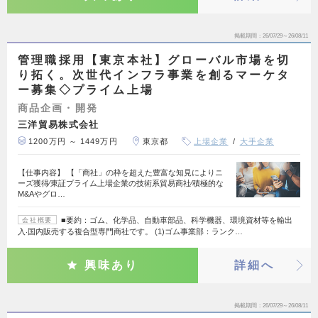
掲載期間
26/07/29～26/08/11
管理職採用【東京本社】グローバル市場を切
り拓く。次世代インフラ事業を創るマーケタ
ー募集◇プライム上場
商品企画・開発
三洋貿易株式会社
1200万円 ～ 1449万円
東京都
上場企業
大手企業
【仕事内容】 【「商社」の枠を超えた豊富な知見によりニ
ーズ獲得∕東証プライム上場企業の技術系貿易商社∕積極的な
M&Aやグロ…
■要約：ゴム、化学品、⾃動⾞部品、科学機器、環境資材等を輸出
会社概要
⼊‧国内販売する複合型専⾨商社です。 (1)ゴム事業部：ランク…
興味あり
詳細へ
掲載期間
26/07/29～26/08/11