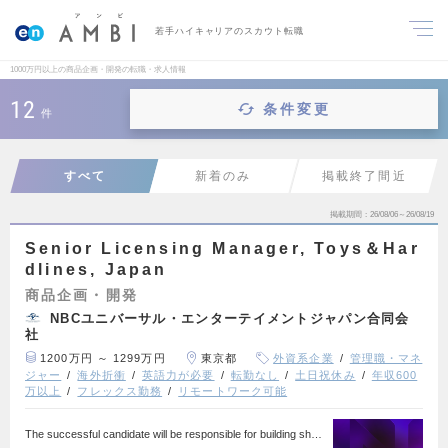
若手ハイキャリアのスカウト転職
1000万円以上の商品企画・開発の転職・求人情報
12
条件変更
件
すべて
新着のみ
掲載終了間近
掲載期間
26/08/06～26/08/19
Senior Licensing Manager, Toys＆Har
dlines, Japan
商品企画・開発
NBCユニバーサル・エンターテイメントジャパン合同会
社
1200万円 ～ 1299万円
東京都
外資系企業
管理職・マネ
ジャー
海外折衝
英語力が必要
転勤なし
土日祝休み
年収600
万以上
フレックス勤務
リモートワーク可能
The successful candidate will be responsible for building sh…