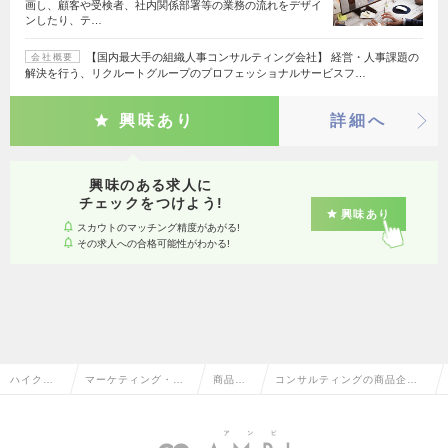
画し、顧客や受検者、社内関係部署等の業務の流れをデザイ
ンしたり、テ…
【国内最大手の組織人事コンサルティング会社】 経営・人事課題の
会社概要
解決を行う、リクルートグループのプロフェッショナルサービスフ…
興味あり
詳細へ
興味のある求人に
チェックをつけよう!
興味あり
スカウトのマッチング精度があがる!
その求人への合格可能性がわかる!
ハイクラ
マーケティング・販
商品企
コンサルティングの商品企
ス求人TO
促企画・商品開発系
画・開
画・開発の転職・求人情報一
P
発
覧