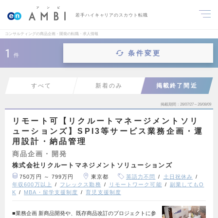
若手ハイキャリアのスカウト転職
コンサルティングの商品企画・開発の転職・求人情報
1
条件変更
件
すべて
新着のみ
掲載終了間近
掲載期間
26/07/27～26/08/09
リモート可【リクルートマネージメントソリ
ューションズ】SPI3等サービス業務企画・運
用設計・納品管理
商品企画・開発
株式会社リクルートマネジメントソリューションズ
750万円 ～ 799万円
東京都
英語力不問
土日祝休み
年収600万以上
フレックス勤務
リモートワーク可能
副業してもO
K
MBA・留学支援制度
育児支援制度
■業務企画 新商品開発や、既存商品改訂のプロジェクトに参