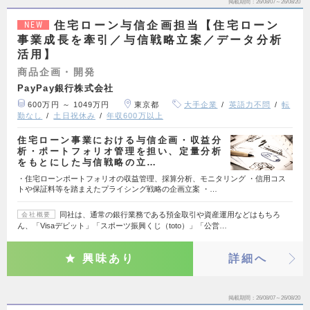
掲載期間
26/08/07～26/08/20
住宅ローン与信企画担当【住宅ローン
NEW
事業成長を牽引／与信戦略立案／データ分析
活用】
商品企画・開発
PayPay銀行株式会社
600万円 ～ 1049万円
東京都
大手企業
英語力不問
転
勤なし
土日祝休み
年収600万以上
住宅ローン事業における与信企画・収益分
析・ポートフォリオ管理を担い、定量分析
をもとにした与信戦略の立…
・住宅ローンポートフォリオの収益管理、採算分析、モニタリング ・信用コス
トや保証料等を踏まえたプライシング戦略の企画立案 ・…
同社は、通常の銀行業務である預金取引や資産運用などはもちろ
会社概要
ん、「Visaデビット」「スポーツ振興くじ（toto）」「公営…
興味あり
詳細へ
掲載期間
26/08/07～26/08/20