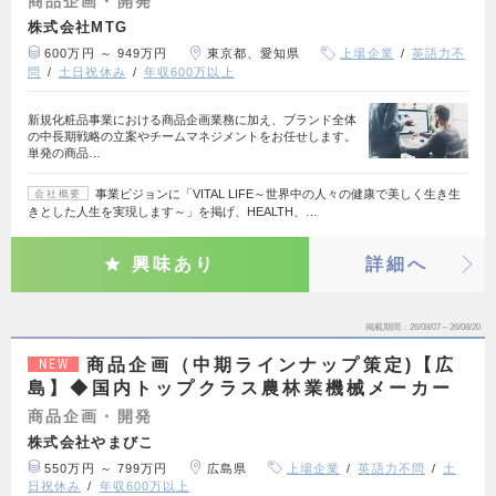
商品企画・開発
株式会社MTG
600万円 ～ 949万円
東京都、愛知県
上場企業
英語力不
問
土日祝休み
年収600万以上
新規化粧品事業における商品企画業務に加え、ブランド全体
の中長期戦略の立案やチームマネジメントをお任せします。
単発の商品…
事業ビジョンに「VITAL LIFE～世界中の人々の健康で美しく生き生
会社概要
きとした人生を実現します～」を掲げ、HEALTH、…
興味あり
詳細へ
掲載期間
26/08/07～26/08/20
商品企画（中期ラインナップ策定)【広
NEW
島】◆国内トップクラス農林業機械メーカー
商品企画・開発
株式会社やまびこ
550万円 ～ 799万円
広島県
上場企業
英語力不問
土
日祝休み
年収600万以上