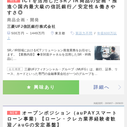
ICTを活用したSR／IR商品の企画・推
NEW
進◇国内最大級の信託銀行／安定性＆働きや
すさ◎
商品企画・開発
三菱UFJ信託銀行株式会社
500万円 ～ 1449万円
東京都
英語力不問
年収600万以
上
SR／IR領域におけるICTソリューション推進業務をお任せし
ます。 【業務内容】 ◆非対面チャネルを活用したSR・IR商
品に…
三菱UFJフィナンシャル・グループ（MUFG）は、銀行、証券、リ
会社概要
ース、カードといった専門の金融事業会社が一つのグループを…
興味あり
詳細へ
掲載期間
26/08/07～26/08/20
オープンポジション（auPAYスマート
NEW
ローン事業）【ローン・クレカ業界経験者歓
迎／auGの安定基盤】