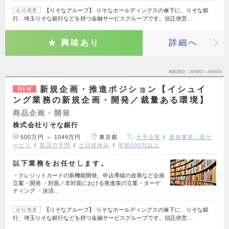
【りそなグループ】 りそなホールディングスの傘下に、りそな銀
会社概要
行、埼玉りそな銀行などを持つ金融サービスグループです。信託併営…
興味あり
詳細へ
掲載期間
26/08/07～26/08/20
新規企画・推進ポジション【イシュイ
NEW
ング業務の新規企画・開発／裁量ある環境】
商品企画・開発
株式会社りそな銀行
500万円 ～ 1049万円
東京都
大手企業
新規事業・新サ
ービス
英語力不問
土日祝休み
年収600万以上
以下業務をお任せします。
・クレジットカードの新機能開発、申込導線の改善など企画
立案・開発 ・対面／非対面における推進策の立案・ターゲ
ティング ・決済…
【りそなグループ】 りそなホールディングスの傘下に、りそな銀
会社概要
行、埼玉りそな銀行などを持つ金融サービスグループです。信託併営…