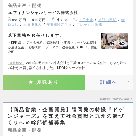
商品企画・開発
auフィナンシャルサービス株式会社
500万円 ～ 949万円
東京都
大手企業
英語力不問
転
勤なし
土日祝休み
年収600万以上
フレックス勤務
以下業務をお任せします。
・KPI設計、データ分析、仮説検証 ・事業・サービスに関す
る企画立案、改善検討 ・プロダクト改善企画（UI/UX、機能
企画、…
2014年2月にKDDI株式会社と三菱UFJニコス株式会社、じぶん銀行
会社概要
の3社が出資し設立されました。 KDDIグループ会社…
興味あり
詳細へ
掲載期間
26/07/30～26/08/12
【商品営業・企画開発】福岡発の特撮『ドゲ
ンジャーズ』を支えて社会貢献と九州の街づ
くりへ※幹部候補募集
商品企画・開発