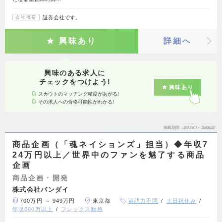
証券会社です。
会社概要
興味あり
詳細へ
興味のある求人に
チェックをつけよう!
興味あり
スカウトのマッチング精度があがる!
その求人への合格可能性がわかる!
掲載期間
26/08/07～26/08/20
商品企画（「魂ネイションズ」担当）◆年収7
24万円以上／世界中のファンを魅了する商品
企画
商品企画・開発
株式会社バンダイ
700万円 ～ 949万円
東京都
英語力不問
土日祝休み
年収600万以上
フレックス勤務