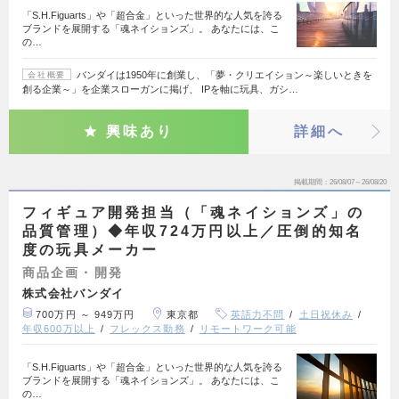
「S.H.Figuarts」や「超合金」といった世界的な人気を誇る
ブランドを展開する「魂ネイションズ」。 あなたには、こ
の…
バンダイは1950年に創業し、「夢・クリエイション～楽しいときを
会社概要
創る企業～」を企業スローガンに掲げ、 IPを軸に玩具、ガシ…
興味あり
詳細へ
掲載期間
26/08/07～26/08/20
フィギュア開発担当（「魂ネイションズ」の
品質管理）◆年収724万円以上／圧倒的知名
度の玩具メーカー
商品企画・開発
株式会社バンダイ
700万円 ～ 949万円
東京都
英語力不問
土日祝休み
年収600万以上
フレックス勤務
リモートワーク可能
「S.H.Figuarts」や「超合金」といった世界的な人気を誇る
ブランドを展開する「魂ネイションズ」。 あなたには、こ
の…