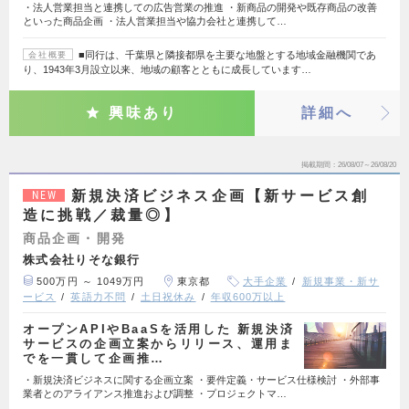
・法人営業担当と連携しての広告営業の推進 ・新商品の開発や既存商品の改善
といった商品企画 ・法人営業担当や協力会社と連携して…
■同行は、千葉県と隣接都県を主要な地盤とする地域金融機関であ
会社概要
り、1943年3月設立以来、地域の顧客とともに成長しています…
興味あり
詳細へ
掲載期間
26/08/07～26/08/20
新規決済ビジネス企画【新サービス創
NEW
造に挑戦／裁量◎】
商品企画・開発
株式会社りそな銀行
500万円 ～ 1049万円
東京都
大手企業
新規事業・新サ
ービス
英語力不問
土日祝休み
年収600万以上
オープンAPIやBaaSを活用した 新規決済
サービスの企画立案からリリース、運用ま
でを一貫して企画推…
・新規決済ビジネスに関する企画立案 ・要件定義・サービス仕様検討 ・外部事
業者とのアライアンス推進および調整 ・プロジェクトマ…