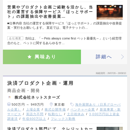
営業やプロダクト企画ご経験を活かし、当
社の運営する保障サービス「ほっとサポー
ト」の課題抽出や改善提案…
■仕事内容 当社の運営する保障サービス「ほっとサポート」の課題抽出や改善提
案・実行をお願いします。 直近では、電子チケットの…
当社は、「～Pets always come first ペット最優先～」という経営理
会社概要
念のもと、ペットに関するあらゆるサ…
興味あり
詳細へ
掲載期間
26/07/28～26/08/10
決済プロダクト企画・運用
商品企画・開発
株式会社ネットスターズ
500万円 ～ 949万円
東京都
海外展開あり（日系グローバ
ル企業）
上場企業
株式公開準備
ベンチャー企業
新規事業・新
サービス
英語力不問
転勤なし
土日祝休み
3,000万円以上資金
調達済
年収600万以上
フレックス勤務
決済プロダクト部門にて、クレジットカー