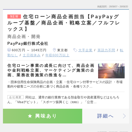
掲載期間
26/08/07～26/08/20
住宅ローン商品企画担当【PayPayグ
NEW
ループ基盤／商品企画・戦略立案／フルフレ
ックス】
商品企画・開発
PayPay銀行株式会社
600万円 ～ 1049万円
東京都
大手企業
英語力不問
転
勤なし
土日祝休み
年収600万以上
住宅ローン事業の成長に向けて、商品企画
や金利戦略立案、マーケティング施策の企
画、業務改善施策の推進を…
・団体信用生命保険商品の企画・立案 ・住宅ローン付帯サービスの設計 ・市場
動向や顧客ニーズの分析に基づく商品企画 ・各種リスク…
同社は、通常の銀行業務である預金取引や資産運用などはもちろ
会社概要
ん、「Visaデビット」「スポーツ振興くじ（toto）」「公営…
興味あり
詳細へ