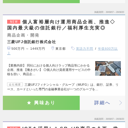
掲載期間
26/08/07～26/08/20
個人富裕層向け運用商品企画、推進◇
NEW
国内最大級の信託銀行／福利厚生充実◎
商品企画・開発
三菱UFJ信託銀行株式会社
500万円 ～ 1449万円
東京都
英語力不問
年収600万以
上
【業務内容】 同社における個人向けラップ商品等にかかる
企画、推進 【働きがい】 ◎個人向け資産運用サービスの中
核を担い、商品企…
三菱UFJフィナンシャル・グループ（MUFG）は、銀行、証券、リ
会社概要
ース、カードといった専門の金融事業会社が一つのグループを…
興味あり
詳細へ
掲載期間
26/08/07～26/08/20