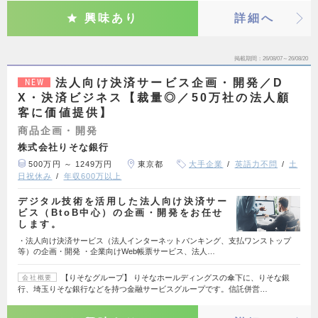
興味あり
詳細へ
掲載期間
26/08/07～26/08/20
法人向け決済サービス企画・開発／D
NEW
X・決済ビジネス【裁量◎／50万社の法人顧
客に価値提供】
商品企画・開発
株式会社りそな銀行
500万円 ～ 1249万円
東京都
大手企業
英語力不問
土
日祝休み
年収600万以上
デジタル技術を活用した法人向け決済サー
ビス（BtoB中心）の企画・開発をお任せ
します。
・法人向け決済サービス（法人インターネットバンキング、支払ワンストップ
等）の企画・開発 ・企業向けWeb帳票サービス、法人…
【りそなグループ】 りそなホールディングスの傘下に、りそな銀
会社概要
行、埼玉りそな銀行などを持つ金融サービスグループです。信託併営…