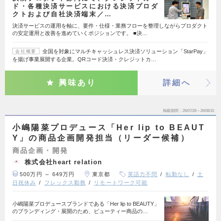
ド・各種決済サービスにおける決済プロダ
クトおよび自社決済端末／…
決済サービスの運用を軸に、要件・仕様・業務フローを整理しながらプロダクト
の安定運用と改善を進めていくポジションです。 ■決…
全国を対象にマルチキャッシュレス決済ソリューション「StarPay」
会社概要
を揚げ事業展開する企業。QRコード決済・クレジットカ…
興味あり
詳細へ
掲載期間
26/07/28～26/08/10
小嶋陽菜プロデュース「Her lip to BEAUT
Y」の商品企画開発担当（リーダー候補）
商品企画・開発
株式会社heart relation
500万円 ～ 649万円
東京都
英語力不問
転勤なし
土
日祝休み
フレックス勤務
リモートワーク可能
小嶋陽菜プロデュースブランドである「Her lip to BEAUTY」
のブランディング・展開のため、ビューティー商品の…