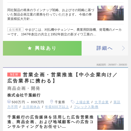
同社製品の将来のラインナップ戦略、およびその戦略に基づ
いた製品企画立案の業務を行っていただきます。 今後の事
業規模拡大方針…
やまびこは、刈払機やチェンソー、農業用防除機、発電機のメーカ
会社概要
ーです。 1947年創立の共立と1952年創立の新ダイワ工業の…
興味あり
詳細へ
掲載期間
26/08/07～26/08/20
営業企画・営業推進【中小企業向け／
NEW
広告業界に携わる】
商品企画・開発
株式会社千葉銀行
500万円 ～ 899万円
千葉県
上場企業
大手企業
英語
力不問
土日祝休み
年収600万以上
フレックス勤務
千葉銀行の広告媒体を活用した広告営業推
進、商品企画、および地域顧客への広告コ
ンサルティングをお任せい…