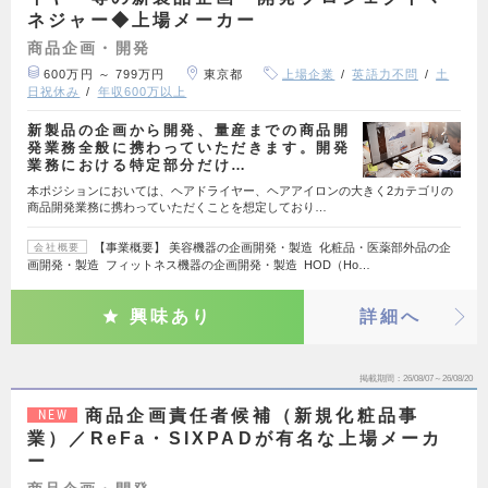
ネジャー◆上場メーカー
商品企画・開発
600万円 ～ 799万円
東京都
上場企業
英語力不問
土
日祝休み
年収600万以上
新製品の企画から開発、量産までの商品開
発業務全般に携わっていただきます。開発
業務における特定部分だけ…
本ポジションにおいては、ヘアドライヤー、ヘアアイロンの大きく2カテゴリの
商品開発業務に携わっていただくことを想定しており…
【事業概要】 美容機器の企画開発・製造 化粧品・医薬部外品の企
会社概要
画開発・製造 フィットネス機器の企画開発・製造 HOD（Ho…
興味あり
詳細へ
掲載期間
26/08/07～26/08/20
商品企画責任者候補（新規化粧品事
NEW
業）／ReFa・SIXPADが有名な上場メーカ
ー