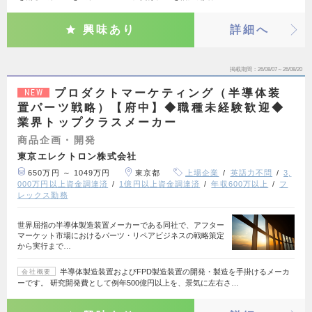
興味あり
詳細へ
掲載期間
26/08/07～26/08/20
プロダクトマーケティング（半導体装
NEW
置パーツ戦略）【府中】◆職種未経験歓迎◆
業界トップクラスメーカー
商品企画・開発
東京エレクトロン株式会社
650万円 ～ 1049万円
東京都
上場企業
英語力不問
3,
000万円以上資金調達済
1億円以上資金調達済
年収600万以上
フ
レックス勤務
世界屈指の半導体製造装置メーカーである同社で、アフター
マーケット市場におけるパーツ・リペアビジネスの戦略策定
から実行まで…
半導体製造装置およびFPD製造装置の開発・製造を手掛けるメーカ
会社概要
ーです。 研究開発費として例年500億円以上を、景気に左右さ…