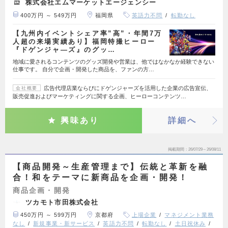
株式会社エムマーケットエージェンシー
400万円 ～ 549万円
福岡県
英語力不問
転勤なし
【九州内イベントシェア率”高”・年間7万
人超の来場実績あり】福岡特撮ヒーロー
『ドゲンジャ―ズ』のグッ…
地域に愛されるコンテンツのグッズ開発や営業は、他ではなかなか経験できない
仕事です。 自分で企画・開発した商品を、ファンの方…
広告代理店業ならびにドゲンジャーズを活用した企業の広告宣伝、
会社概要
販売促進およびマーケティングに関する企画、ヒーローコンテンツ…
興味あり
詳細へ
掲載期間
26/07/29～26/08/11
【商品開発～生産管理まで】伝統と革新を融
合！和をテーマに新商品を企画・開発！
商品企画・開発
ツカモト市田株式会社
450万円 ～ 599万円
京都府
上場企業
マネジメント業務
なし
新規事業・新サービス
英語力不問
転勤なし
土日祝休み