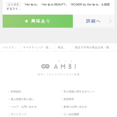
「Her lip to」「Her lip to BEAUTY」「ROSIER by Her lip to」を展開
会社概要
するライ…
興味あり
詳細へ
ハイクラス
マーケティング・販促
商品企
英語力不問の商品企画・開発
求人TOP
企画・商品開発系
画・開
の転職・求人情報一覧
発
若手ハイキャリアのスカウト転職
利用規約
求人情報に関するポリシー
個人情報の取り扱い
推奨環境
ヘルプ・お問い合わせ
参画のお問い合わせ
サイトマップ
エン会社概要