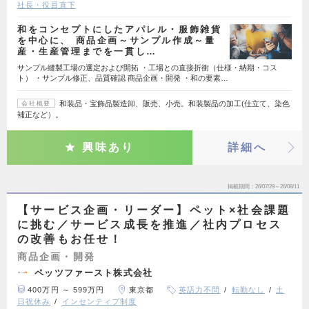
社長・役員直下
和をコンセプトにしたアパレル・服飾雑貨
を中心に、 商品企画～サンプル作成～量
産・生産管理までを一貫し…
サンプル縫製工場の選定および開拓 ・工場との直接折衝（仕様・納期・コス
ト） ・サンプル修正、品質確認 商品企画・開発 ・和の要素…
和装品・宝飾品製造卸、販売、小売。和装製品の加工(仕立て、染色
会社概要
補正など）。
興味あり
詳細へ
掲載期間
26/07/29～26/08/11
【サービス企画・リーダー】ペット×社会課題
に挑む／サービス成長を推進／社内プロセス
の改善もお任せ！
商品企画・開発
ペッツファースト株式会社
400万円 ～ 599万円
東京都
英語力不問
転勤なし
土
日祝休み
インセンティブ制度