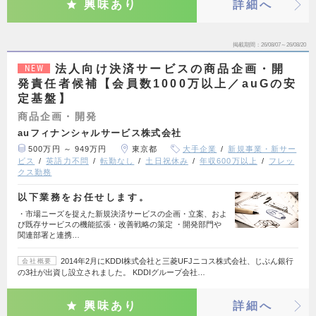
興味あり
詳細へ
掲載期間
26/08/07～26/08/20
法人向け決済サービスの商品企画・開
NEW
発責任者候補【会員数1000万以上／auGの安
定基盤】
商品企画・開発
auフィナンシャルサービス株式会社
500万円 ～ 949万円
東京都
大手企業
新規事業・新サー
ビス
英語力不問
転勤なし
土日祝休み
年収600万以上
フレッ
クス勤務
以下業務をお任せします。
・市場ニーズを捉えた新規決済サービスの企画・立案、およ
び既存サービスの機能拡張・改善戦略の策定 ・開発部門や
関連部署と連携…
2014年2月にKDDI株式会社と三菱UFJニコス株式会社、じぶん銀行
会社概要
の3社が出資し設立されました。 KDDIグループ会社…
興味あり
詳細へ