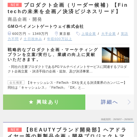
プロダクト企画（リーダー候補）【Fin
NEW
techの未来を企画／決済ビジネスリード】
商品企画・開発
GMOペイメントゲートウェイ株式会社
600万円 ～ 1349万円
東京都
上場企業
大手企業
英語
力不問
土日祝休み
年収600万以上
戦略的なプロダクト企画・マーケティング
プランを立案/実行し、業績の向上に貢献
いただきます。
・同社の主要プロダクトであるPGマルチペイメントサービスに関連するプロダ
クト企画立案 ・決済手段の企画・追加、及び決済事業…
【キャッシュレス・FinTech・DXを支える決済業界のカンパニー】
会社概要
同社は「キャッシュレス」「FinTech」「DX」と…
興味あり
詳細へ
掲載期間
26/08/07～26/08/20
【BEAUTYブランド開発部】ヘアドラ
NEW
イヤー等の新製品企画・開発プロジェクトマ