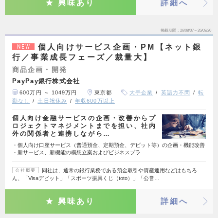
興味あり
詳細へ
掲載期間
26/08/07～26/08/20
個人向けサービス企画・PM【ネット銀
NEW
行／事業成長フェーズ／裁量大】
商品企画・開発
PayPay銀行株式会社
600万円 ～ 1049万円
東京都
大手企業
英語力不問
転
勤なし
土日祝休み
年収600万以上
個人向け金融サービスの企画・改善からプ
ロジェクトマネジメントまでを担い、社内
外の関係者と連携しながら…
・個人向け口座サービス（普通預金、定期預金、デビット等）の企画・機能改善
・新サービス、新機能の構想立案およびビジネスプラ…
同社は、通常の銀行業務である預金取引や資産運用などはもちろ
会社概要
ん、「Visaデビット」「スポーツ振興くじ（toto）」「公営…
興味あり
詳細へ