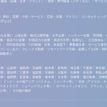
/
/
（建築・設備・土木・プラント）
技術・専門職系（メディカル）
サービス
/
/
/
/
商社
流通・小売・サービス
広告・出版・マスコミ
コンサルティング
庁など)
/
/
/
/
/
ル企業)
上場企業
株式公開準備
大手企業
ベンチャー企業
管理職・
/
/
/
/
/
/
衝
英語力が必要
中国語力が必要
英語力不問
転勤なし
土日祝休み
/
/
/
/
/
）
20代役員在籍
CxO候補
社長・役員直下
事業責任者
サービス責任
/
/
/
/
プションあり
フレックス勤務
リモートワーク可能
副業してもOK
M
掲載求人
/
/
/
/
/
/
/
/
/
田県
山形県
福島県
茨城県
栃木県
群馬県
埼玉県
千葉県
東京都
/
/
/
/
/
/
/
/
岡県
愛知県
三重県
滋賀県
京都府
大阪府
兵庫県
奈良県
和歌山
/
/
/
/
/
/
/
/
知県
福岡県
佐賀県
長崎県
熊本県
大分県
宮崎県
鹿児島県
沖縄
/
/
/
インド
その他アジア（ベトナム、ミャンマー等）
北米（アメリカ、カ
/
ーストラリア、ニュージーランド等）
ヨーロッパ（イギリス、フランス、
/
リカ等）
その他の海外