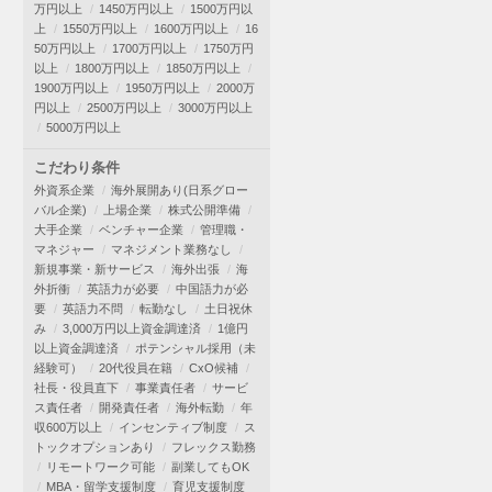
万円以上
1450万円以上
1500万円以
上
1550万円以上
1600万円以上
16
50万円以上
1700万円以上
1750万円
以上
1800万円以上
1850万円以上
1900万円以上
1950万円以上
2000万
円以上
2500万円以上
3000万円以上
5000万円以上
こだわり条件
外資系企業
海外展開あり(日系グロー
バル企業)
上場企業
株式公開準備
大手企業
ベンチャー企業
管理職・
マネジャー
マネジメント業務なし
新規事業・新サービス
海外出張
海
外折衝
英語力が必要
中国語力が必
要
英語力不問
転勤なし
土日祝休
み
3,000万円以上資金調達済
1億円
以上資金調達済
ポテンシャル採用（未
経験可）
20代役員在籍
CxO候補
社長・役員直下
事業責任者
サービ
ス責任者
開発責任者
海外転勤
年
収600万以上
インセンティブ制度
ス
トックオプションあり
フレックス勤務
リモートワーク可能
副業してもOK
MBA・留学支援制度
育児支援制度