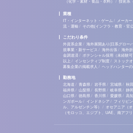
/
（化学・素材・食品・衣料）
技術系
業種
/
IT・インターネット・ゲーム
メーカー
/
流・運輸
その他(インフラ・教育・官公
こだわり条件
/
外資系企業
海外展開あり(日系グローバ
/
/
規事業・新サービス
海外出張
海外折
/
金調達済
ポテンシャル採用（未経験可
/
/
以上
インセンティブ制度
ストックオ
/
募集企業の掲載求人
ヘッドハンターの
勤務地
/
/
/
/
北海道
青森県
岩手県
宮城県
秋
/
/
/
/
福井県
山梨県
長野県
岐阜県
静
/
/
/
/
山口県
徳島県
香川県
愛媛県
高
/
/
ンガポール
インドネシア
フィリピン
/
ル、アルゼンチン等）
オセアニア（オ
（モロッコ、エジプト、UAE、南アフ