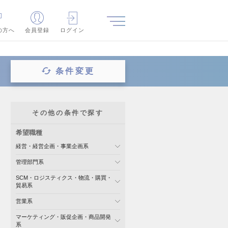
の方へ
会員登録
ログイン
条件変更
その他の条件で探す
希望職種
経営・経営企画・事業企画系
管理部門系
SCM・ロジスティクス・物流・購買・
貿易系
営業系
マーケティング・販促企画・商品開発
系