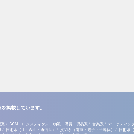
報を掲載しています。
/
/
/
門系
SCM・ロジスティクス・物流・購買・貿易系
営業系
マーケティン
/
/
/
職
技術系（IT・Web・通信系）
技術系（電気・電子・半導体）
技術系