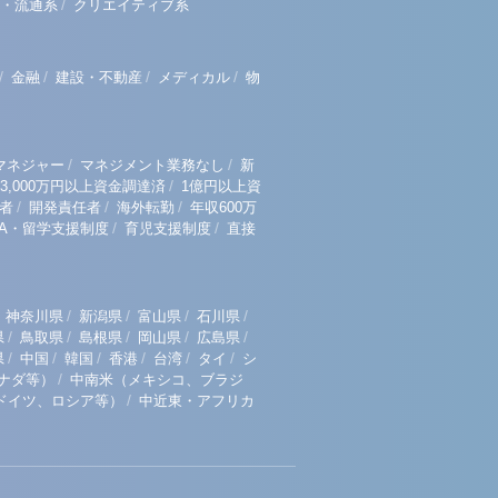
/
・流通系
クリエイティブ系
/
/
/
/
金融
建設・不動産
メディカル
物
/
/
マネジャー
マネジメント業務なし
新
/
3,000万円以上資金調達済
1億円以上資
/
/
/
者
開発責任者
海外転勤
年収600万
/
/
BA・留学支援制度
育児支援制度
直接
/
/
/
/
神奈川県
新潟県
富山県
石川県
/
/
/
/
/
県
鳥取県
島根県
岡山県
広島県
/
/
/
/
/
/
県
中国
韓国
香港
台湾
タイ
シ
/
ナダ等）
中南米（メキシコ、ブラジ
/
ドイツ、ロシア等）
中近東・アフリカ