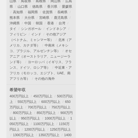
山県
鳥取県
島根県
岡山県
広島
県
山口県
徳島県
香川県
愛媛県
高知県
福岡県
佐賀県
長崎県
熊本県
大分県
宮崎県
鹿児島県
沖縄県
中国
韓国
香港
台湾
タイ
シンガポール
インドネシア
フィリピン
インド
その他アジア
（ベトナム、ミャンマー等）
北米（ア
メリカ、カナダ等）
中南米（メキシ
コ、ブラジル、アルゼンチン等）
オセ
アニア（オーストラリア、ニュージーラ
ンド等）
ヨーロッパ（イギリス、フラ
ンス、ドイツ、ロシア等）
中近東・ア
フリカ（モロッコ、エジプト、UAE、南
アフリカ等）
その他の海外
希望年収
400万円以上
450万円以上
500万円以
上
550万円以上
600万円以上
650
万円以上
700万円以上
750万円以上
800万円以上
850万円以上
900万円
以上
950万円以上
1000万円以上
1
050万円以上
1100万円以上
1150万
円以上
1200万円以上
1250万円以上
1300万円以上
1350万円以上
1400