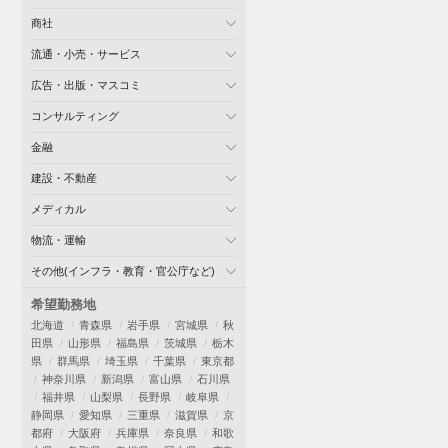
商社
流通・小売・サービス
広告・出版・マスコミ
コンサルティング
金融
建設・不動産
メディカル
物流・運輸
その他(インフラ・教育・官公庁など)
希望勤務地
北海道
青森県
岩手県
宮城県
秋
田県
山形県
福島県
茨城県
栃木
県
群馬県
埼玉県
千葉県
東京都
神奈川県
新潟県
富山県
石川県
福井県
山梨県
長野県
岐阜県
静岡県
愛知県
三重県
滋賀県
京
都府
大阪府
兵庫県
奈良県
和歌