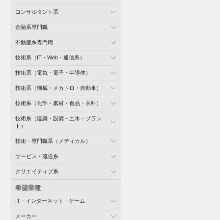
コンサルタント系
金融系専門職
不動産系専門職
技術系（IT・Web・通信系）
技術系（電気・電子・半導体）
技術系（機械・メカトロ・自動車）
技術系（化学・素材・食品・衣料）
技術系（建築・設備・土木・プラン
ト）
技術・専門職系（メディカル）
サービス・流通系
クリエイティブ系
希望業種
IT・インターネット・ゲーム
メーカー