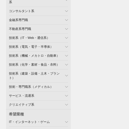
系
コンサルタント系
金融系専門職
不動産系専門職
技術系（IT・Web・通信系）
技術系（電気・電子・半導体）
技術系（機械・メカトロ・自動車）
技術系（化学・素材・食品・衣料）
技術系（建築・設備・土木・プラン
ト）
技術・専門職系（メディカル）
サービス・流通系
クリエイティブ系
希望業種
IT・インターネット・ゲーム