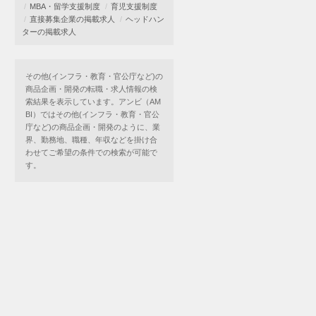
MBA・留学支援制度
育児支援制度
直接募集企業の掲載求人
ヘッドハン
ターの掲載求人
その他(インフラ・教育・官公庁など)の
商品企画・開発の転職・求人情報の検
索結果を表示しています。アンビ（AM
BI）ではその他(インフラ・教育・官公
庁など)の商品企画・開発のように、業
界、勤務地、職種、年収などを掛け合
わせてご希望の条件での検索が可能で
す。