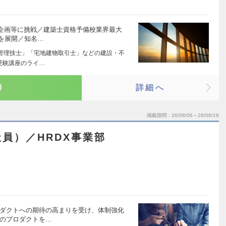
企画等に挑戦／建築士資格予備校業界最大
を展開／知名…
管理技士」「宅地建物取引士」などの建設・不
受験講座のライ…
り
詳細へ
掲載期間
26/08/06～26/08/19
員）／HRDX事業部
ロダクトへの期待の高まりを受け、体制強化
社のプロダクトを…