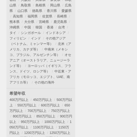
山県
鳥取県
島根県
岡山県
広島
県
山口県
徳島県
香川県
愛媛県
高知県
福岡県
佐賀県
長崎県
熊本県
大分県
宮崎県
鹿児島県
沖縄県
中国
韓国
香港
台湾
タイ
シンガポール
インドネシア
フィリピン
インド
その他アジア
（ベトナム、ミャンマー等）
北米（ア
メリカ、カナダ等）
中南米（メキシ
コ、ブラジル、アルゼンチン等）
オセ
アニア（オーストラリア、ニュージーラ
ンド等）
ヨーロッパ（イギリス、フラ
ンス、ドイツ、ロシア等）
中近東・ア
フリカ（モロッコ、エジプト、UAE、南
アフリカ等）
その他の海外
希望年収
400万円以上
450万円以上
500万円以
上
550万円以上
600万円以上
650
万円以上
700万円以上
750万円以上
800万円以上
850万円以上
900万円
以上
950万円以上
1000万円以上
1
050万円以上
1100万円以上
1150万
円以上
1200万円以上
1250万円以上