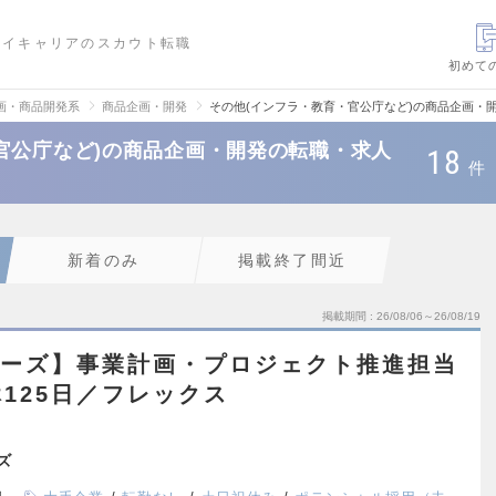
ハイキャリアのスカウト転職
初めて
画・商品開発系
商品企画・開発
その他(インフラ・教育・官公庁など)の商品企画・
官公庁など)の商品企画・開発の転職・求人
18
件
新着のみ
掲載終了間近
掲載期間
26/08/06～26/08/19
ターズ】事業計画・プロジェクト推進担当
125日／フレックス
ズ