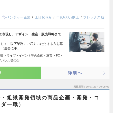
ベンチャー企業
土日祝休み
年収600万以上
フレックス勤
ズで表現し、デザイン・生産・販売戦略まで
として、以下業務にご尽力いただける方を募
オ（過去に手…
務 ・ライブ・イベント等の企画・運営 ・FC・
アパレル等の企…
り
詳細へ
掲載期間
26/07/27～26/08/09
発・組織開発領域の商品企画・開発・コ
ーダー職）