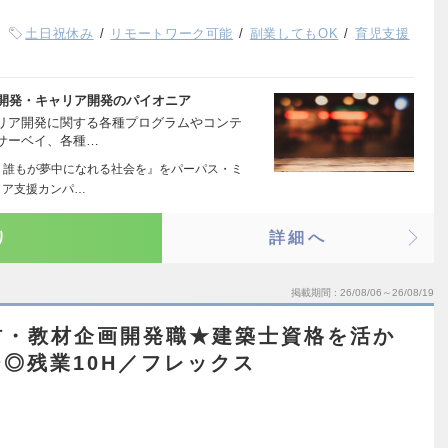
土日祝休み
リモートワーク可能
副業してもOK
育児支援
材開発・キャリア開発のパイオニア
リア開発に関する各種プログラムやコンテ
サーベイ、各種…
 誰もが夢中になれる社会を』をパーパス・ミ
リア支援カンパ…
り
詳細へ
掲載期間
26/08/06～26/08/19
材・教材企画開発職★建築士資格を活か
◎残業10H／フレックス