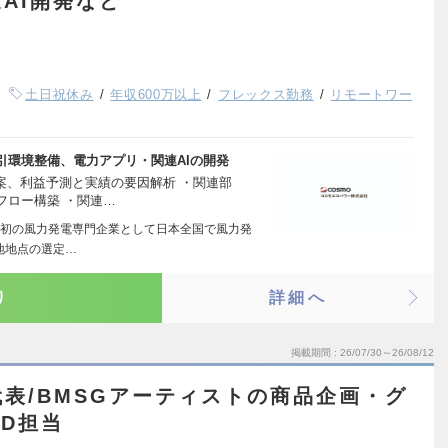
AI開発など
土日祝休み
年収600万以上
フレックス勤務
リモートワー
引環境整備、電力アプリ・関連AIの開発
案、利益予測と実績の要因解析 ・関連部
フロー構築 ・関連…
初の風力発電専門企業として日本全国で風力発
地地点の選定…
り
詳細へ
掲載期間
26/07/30～26/08/12
が代表/BMSGアーティストの商品企画・グ
D担当