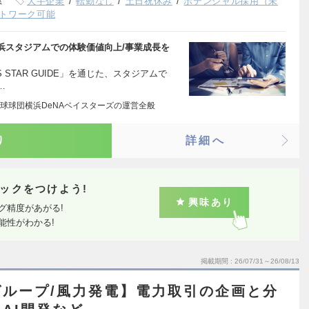
県
大手企業
転勤なし
土日祝休み
ポテンシャル採用（未
トワーク可能
浜スタジアムでの体験価値向上/事業成長を
 STAR GUIDE」を通じた、スタジアムで
…
球球団横浜DeNAベイスターズの運営全般
り
詳細へ
ックをつけよう!
興味あり
グ精度があがる!
能性がわかる!
掲載期間
26/07/31～26/08/13
ループ/風力発電】電力取引の企画と分