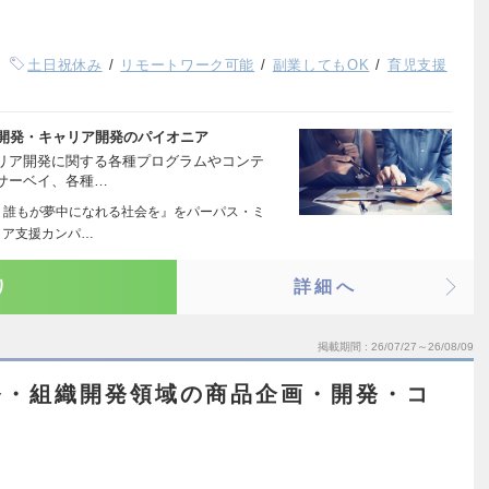
土日祝休み
リモートワーク可能
副業してもOK
育児支援
材開発・キャリア開発のパイオニア
リア開発に関する各種プログラムやコンテ
サーベイ、各種…
 誰もが夢中になれる社会を』をパーパス・ミ
リア支援カンパ…
り
詳細へ
掲載期間
26/07/27～26/08/09
発・組織開発領域の商品企画・開発・コ