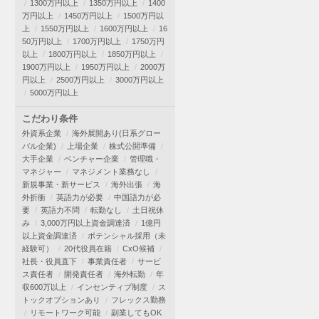
1300万円以上
1350万円以上
1400
万円以上
1450万円以上
1500万円以
上
1550万円以上
1600万円以上
16
50万円以上
1700万円以上
1750万円
以上
1800万円以上
1850万円以上
1900万円以上
1950万円以上
2000万
円以上
2500万円以上
3000万円以上
5000万円以上
こだわり条件
外資系企業
海外展開あり(日系グロー
バル企業)
上場企業
株式公開準備
大手企業
ベンチャー企業
管理職・
マネジャー
マネジメント業務なし
新規事業・新サービス
海外出張
海
外折衝
英語力が必要
中国語力が必
要
英語力不問
転勤なし
土日祝休
み
3,000万円以上資金調達済
1億円
以上資金調達済
ポテンシャル採用（未
経験可）
20代役員在籍
CxO候補
社長・役員直下
事業責任者
サービ
ス責任者
開発責任者
海外転勤
年
収600万以上
インセンティブ制度
ス
トックオプションあり
フレックス勤務
リモートワーク可能
副業してもOK