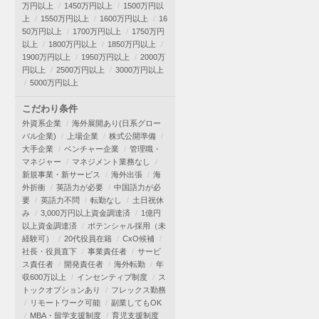
万円以上
1450万円以上
1500万円以
上
1550万円以上
1600万円以上
16
50万円以上
1700万円以上
1750万円
以上
1800万円以上
1850万円以上
1900万円以上
1950万円以上
2000万
円以上
2500万円以上
3000万円以上
5000万円以上
こだわり条件
外資系企業
海外展開あり(日系グロー
バル企業)
上場企業
株式公開準備
大手企業
ベンチャー企業
管理職・
マネジャー
マネジメント業務なし
新規事業・新サービス
海外出張
海
外折衝
英語力が必要
中国語力が必
要
英語力不問
転勤なし
土日祝休
み
3,000万円以上資金調達済
1億円
以上資金調達済
ポテンシャル採用（未
経験可）
20代役員在籍
CxO候補
社長・役員直下
事業責任者
サービ
ス責任者
開発責任者
海外転勤
年
収600万以上
インセンティブ制度
ス
トックオプションあり
フレックス勤務
リモートワーク可能
副業してもOK
MBA・留学支援制度
育児支援制度