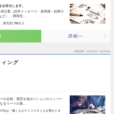
をお任せします。
企画立案（訴求メッセージ・使用感・効果の
など） ・開発先…
、販売及び輸出入
り
詳細へ
掲載期間
26/08/06～26/08/19
ティング
ナーの企画・運営を他ポジションのメンバー
らなるリードの最…
OKANは「働く人のライフスタイルを豊かにす