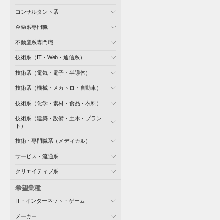
コンサルタント系
金融系専門職
不動産系専門職
技術系（IT・Web・通信系）
技術系（電気・電子・半導体）
技術系（機械・メカトロ・自動車）
技術系（化学・素材・食品・衣料）
技術系（建築・設備・土木・プラン
ト）
技術・専門職系（メディカル）
サービス・流通系
クリエイティブ系
希望業種
IT・インターネット・ゲーム
メーカー