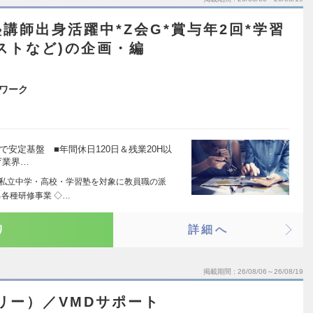
講師出身活躍中*Z会G*賞与年2回*学習
ストなど)の企画・編
ワーク
で安定基盤 ■年間休日120日＆残業20H以
育業界…
：私立中学・高校・学習塾を対象に教員職の派
各種研修事業 ◇…
り
詳細へ
掲載期間
26/08/06～26/08/19
リー）／VMDサポート