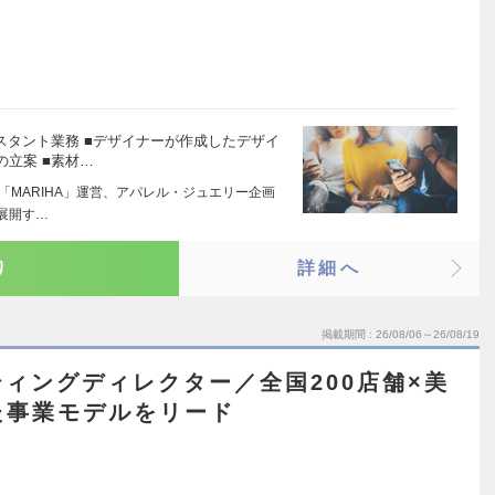
スタント業務 ■デザイナーが作成したデザイ
立案 ■素材…
「MARIHA」運営、アパレル・ジュエリー企画
を展開す…
り
詳細へ
掲載期間
26/08/06～26/08/19
ィングディレクター／全国200店舗×美
た事業モデルをリード