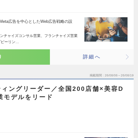
e・Meta広告を中心としたWeb広告戦略の設
ンチャイズコンサル営業、フランチャイズ営業
ブピーリン…
り
詳細へ
掲載期間
26/08/06～26/08/19
ィングリーダー／全国200店舗×美容D
業モデルをリード