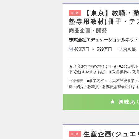
【東京】教職・塾
NEW
塾専用教材(冊子・テ
商品企画・開発
株式会社エデュケーショナルネット
400万円 ～ 599万円
東京都
★企業おすすめポイント★ ■Z会G配下
下で働きやすさも◎ ■教育業界→教
■事業内容： ◇人材開発事業
会社概要
遣・紹介／教職員・教務員志望者に対する
興味あ
生産企画(ジュエ
NEW