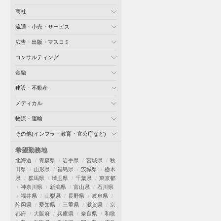
商社
流通・小売・サービス
広告・出版・マスコミ
コンサルティング
金融
建設・不動産
メディカル
物流・運輸
その他(インフラ・教育・官公庁など)
希望勤務地
北海道
青森県
岩手県
宮城県
秋
田県
山形県
福島県
茨城県
栃木
県
群馬県
埼玉県
千葉県
東京都
神奈川県
新潟県
富山県
石川県
福井県
山梨県
長野県
岐阜県
静岡県
愛知県
三重県
滋賀県
京
都府
大阪府
兵庫県
奈良県
和歌