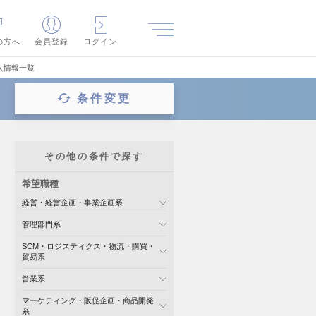
の方へ
会員登録
ログイン
人情報一覧
条件変更
その他の条件で探す
希望職種
経営・経営企画・事業企画系
管理部門系
SCM・ロジスティクス・物流・購買・
貿易系
営業系
マーケティング・販促企画・商品開発
系