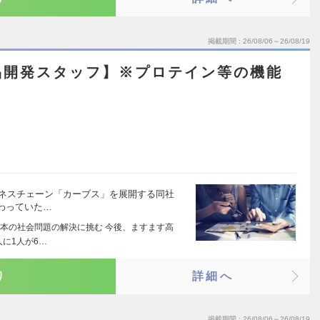
掲載期間
26/08/06～26/08/19
品開発スタッフ】※プロテイン等の機能
トネスチェーン「カーブス」を展開する同社
わっていた…
本の社会問題の解決に挑む 今後、ますます高
人に1人が6…
り
詳細へ
掲載期間
26/08/06～26/08/19