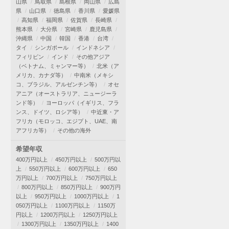
山県
鳥取県
島根県
岡山県
広島
県
山口県
徳島県
香川県
愛媛県
高知県
福岡県
佐賀県
長崎県
熊本県
大分県
宮崎県
鹿児島県
沖縄県
中国
韓国
香港
台湾
タイ
シンガポール
インドネシア
フィリピン
インド
その他アジア
（ベトナム、ミャンマー等）
北米（ア
メリカ、カナダ等）
中南米（メキシ
コ、ブラジル、アルゼンチン等）
オセ
アニア（オーストラリア、ニュージーラ
ンド等）
ヨーロッパ（イギリス、フラ
ンス、ドイツ、ロシア等）
中近東・ア
フリカ（モロッコ、エジプト、UAE、南
アフリカ等）
その他の海外
希望年収
400万円以上
450万円以上
500万円以
上
550万円以上
600万円以上
650
万円以上
700万円以上
750万円以上
800万円以上
850万円以上
900万円
以上
950万円以上
1000万円以上
1
050万円以上
1100万円以上
1150万
円以上
1200万円以上
1250万円以上
1300万円以上
1350万円以上
1400