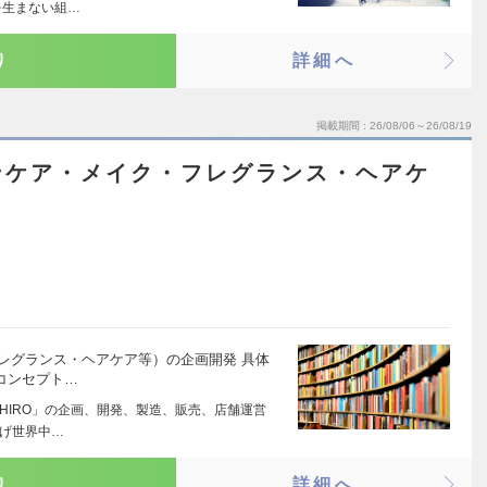
を生まない組…
り
詳細へ
掲載期間
26/08/06～26/08/19
ンケア・メイク・フレグランス・ヘアケ
フレグランス・ヘアケア等）の企画開発 具体
コンセプト…
HIRO」の企画、開発、製造、販売、店舗運営
広げ世界中…
り
詳細へ