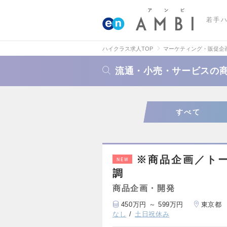
若手
ハイクラス求人TOP
マーケティング・販促企
流通・小売・サービスの
すべて
※商品企画／ト
NEW
調
商品企画・開発
450万円 ～ 599万円
東京都
なし
土日祝休み