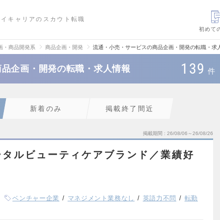
ハイキャリアのスカウト転職
初めて
画・商品開発系
商品企画・開発
流通・小売・サービスの商品企画・開発の転職・求
139
商品企画・開発の転職・求人情報
件
新着のみ
掲載終了間近
掲載期間
26/08/06～26/08/26
ータルビューティケアブランド／業績好
ベンチャー企業
マネジメント業務なし
英語力不問
転勤