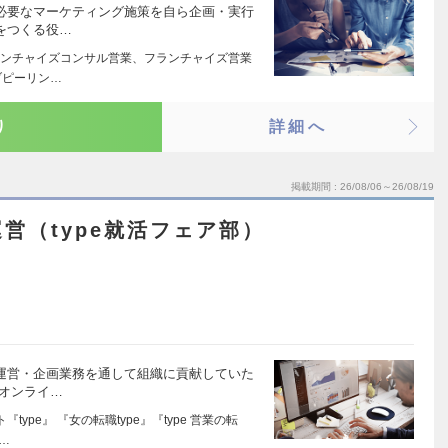
、必要なマーケティング施策を自ら企画・実行
をつくる役…
ンチャイズコンサル営業、フランチャイズ営業
ブピーリン…
り
詳細へ
掲載期間
26/08/06～26/08/19
営（type就活フェア部）
の運営・企画業務を通して組織に貢献していた
■オンライ…
ype』 『女の転職type』『type 営業の転
…