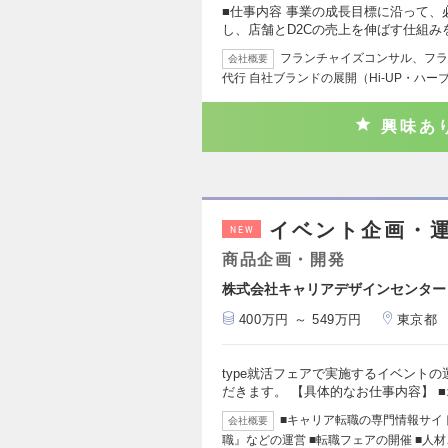
■仕事内容 事業の成長目標に沿って
し、店舗とD2Cの売上を伸ばす仕組み
フランチャイズコンサル、フラ
会社概要
代行 自社ブランドの展開（Hi-UP・ハー
興味あ
イベント企画・運
NEW
商品企画・開発
株式会社キャリアデザインセンター
400万円 ～ 549万円
東京都
type就活フェアで実施するイベント
だきます。 【具体的なお仕事内容】 
■キャリア転職の専門情報サイト『t
会社概要
職』などの運営 ■転職フェアの開催 ■人材