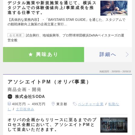
デジタル施策や新規施策を通じて、横浜ス
タジアムでの体験価値向上/事業成長を推
進する仕事です。
【具体的な業務内容】 ・「BAYSTARS STAR GUIDE」を通じた、スタジアムで
の観戦体験向上施策の企画立案と実行…
試合興行、地域振興等、プロ野球球団横浜DeNAベイスターズの運
会社概要
営全般
興味あり
詳細へ
掲載期間
26/08/06～26/08/19
アソシエイトPM（オリパ事業）
商品企画・開発
株式会社SODA
400万円 ～ 499万円
東京都
ベンチャー企業
転勤な
し
土日祝休み
オリパの企画からリリースに至るまでのプ
ロセス全般において、アソシエイトPMと
して並走いただきます。