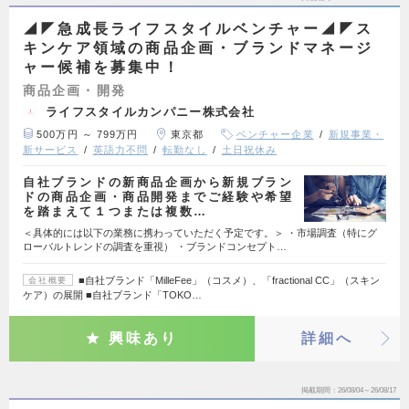
◢◤急成長ライフスタイルベンチャー◢◤ス
キンケア領域の商品企画・ブランドマネージ
ャー候補を募集中！
商品企画・開発
ライフスタイルカンパニー株式会社
500万円 ～ 799万円
東京都
ベンチャー企業
新規事業・
新サービス
英語力不問
転勤なし
土日祝休み
自社ブランドの新商品企画から新規ブラン
ドの商品企画・商品開発までご経験や希望
を踏まえて１つまたは複数…
＜具体的には以下の業務に携わっていただく予定です。＞ ・市場調査（特にグ
ローバルトレンドの調査を重視） ・ブランドコンセプト…
■自社ブランド「MilleFee」（コスメ）、「fractional CC」（スキン
会社概要
ケア）の展開 ■自社ブランド「TOKO…
興味あり
詳細へ
掲載期間
26/08/04～26/08/17