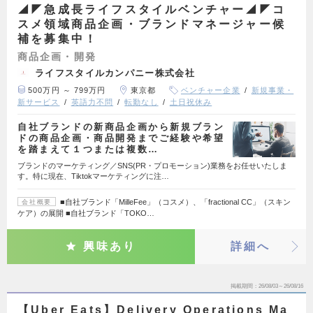
◢◤急成長ライフスタイルベンチャー◢◤コ
スメ領域商品企画・ブランドマネージャー候
補を募集中！
商品企画・開発
ライフスタイルカンパニー株式会社
500万円 ～ 799万円
東京都
ベンチャー企業
新規事業・
新サービス
英語力不問
転勤なし
土日祝休み
自社ブランドの新商品企画から新規ブラン
ドの商品企画・商品開発までご経験や希望
を踏まえて１つまたは複数…
ブランドのマーケティング／SNS(PR・プロモーション)業務をお任せいたしま
す。特に現在、Tiktokマーケティングに注…
■自社ブランド「MilleFee」（コスメ）、「fractional CC」（スキン
会社概要
ケア）の展開 ■自社ブランド「TOKO…
興味あり
詳細へ
掲載期間
26/08/03～26/08/16
【Uber Eats】Delivery Operations Ma