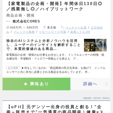
【家電製品の企画・開発】年間休日130日◎
／残業無し◎／ハイブリットワーク
商品企画・開発
株式会社CORES
500万円 ～ 699万円
東京都
ベンチャー企業
土日祝休
み
フレックス勤務
リモートワーク可能
副業してもOK
独自のAIシステムと分析ノウハウを活用
し、ユーザーのインサイトを解析すること
で、本質的価値のある商品…
家電製品の企画・開発のお仕事をお任せします。 インフルエンサーの特徴・競
合優位性・市場動向・フォロワー情報などを踏まえ、ブ…
■ 何をしているのか 「商品開発の民主化革命」を掲げて、インフル
会社概要
エンサーと共に本当に必要とされる製品を生み出しています。 市…
興味あり
詳細へ
掲載期間
26/07/30～26/08/12
【uFit】元デンソー出身の役員と創る！“企
画～販売まで”一気通貫の商品開発｜健康×ス