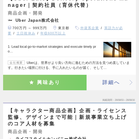
nager｜契約社員（育休代替）
商品企画・開発
Uber Japan株式会社
700万円 ～ 999万円
東京都
外資系企業
英語力が必
要
土日祝休み
年収600万以上
1. Lead local go-to-market strategies and execute timely pr
o…
Uberは、世界がより良い方向に進むための方法を見つめ直していま
会社概要
す。行きたい場所に行ける、手に入れたいものが届く、そして…
興味あり
詳細へ
掲載期間
26/08/03～26/08/16
【キャラクター商品企画】企画・ライセンス
監修、デザインまで可能｜新規事業立ち上げ
のコア人材を募集
商品企画・開発
ライフスタイルカンパニー株式会社