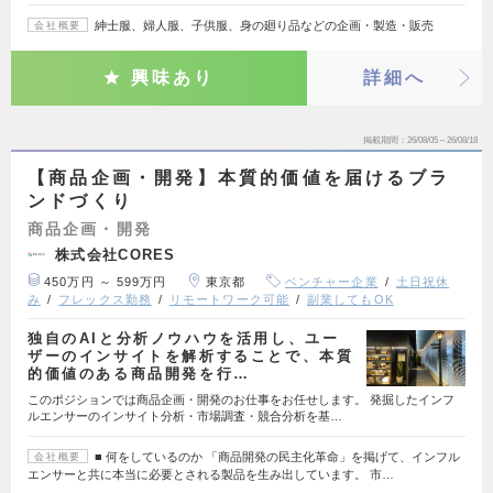
紳士服、婦人服、子供服、身の廻り品などの企画・製造・販売
会社概要
興味あり
詳細へ
掲載期間
26/08/05～26/08/18
【商品企画・開発】本質的価値を届けるブラ
ンドづくり
商品企画・開発
株式会社CORES
450万円 ～ 599万円
東京都
ベンチャー企業
土日祝休
み
フレックス勤務
リモートワーク可能
副業してもOK
独自のAIと分析ノウハウを活用し、ユー
ザーのインサイトを解析することで、本質
的価値のある商品開発を行…
このポジションでは商品企画・開発のお仕事をお任せします。 発掘したインフ
ルエンサーのインサイト分析・市場調査・競合分析を基…
■ 何をしているのか 「商品開発の民主化革命」を掲げて、インフル
会社概要
エンサーと共に本当に必要とされる製品を生み出しています。 市…