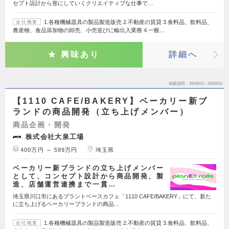
セプト設計から形にしていくクリエイティブな仕事で…
1.各種機械器具の製品製造販売 2.不動産の賃貸 3.食料品、飲料品、
会社概要
農産物、食品添加物の卸売、小売並びに輸出入業務 4.一般…
興味あり
詳細へ
掲載期間
26/08/03～26/08/16
【1110 CAFE/BAKERY】ベーカリー新ブ
ランドの商品開発（立ち上げメンバー）
商品企画・開発
株式会社大泉工場
400万円 ～ 599万円
埼玉県
ベーカリー新ブランドの立ち上げメンバー
として、コンセプト設計から商品開発、製
造、店舗運営連携まで一貫…
埼玉県川口市にあるプラントベースカフェ「1110 CAFE/BAKERY」にて、新た
に立ち上げるベーカリーブランドの商品…
1.各種機械器具の製品製造販売 2.不動産の賃貸 3.食料品、飲料品、
会社概要