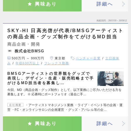
興味あり
詳細へ
掲載期間
26/07/30～26/08/12
SKY-HI 日高光啓が代表/BMSGアーティスト
の商品企画・グッズ制作をてがけるMD担当
商品企画・開発
株式会社BMSG
500万円 ～ 999万円
東京都
ベンチャー企業
土日祝休
み
年収600万以上
フレックス勤務
BMSGアーティストの世界観をグッズで
表現し、デザイン・生産・販売戦略まで手
がけるMD担当者を募集し…
今回、MD（商品企画・グッズ制作）として、以下業務にご尽力いただける方を
募集します。 ※ 応募時にポートフォリオ（過去に手…
・アーティストマネジメント業務 ・ライブ・イベント等の企画・運
会社概要
営 ・FC・オンラインサロンの企画運営 ・グッズ・アパレル等の企…
興味あり
詳細へ