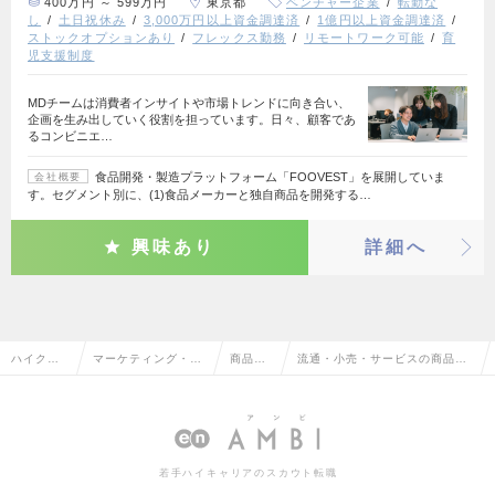
400万円 ～ 599万円
東京都
ベンチャー企業
転勤な
し
土日祝休み
3,000万円以上資金調達済
1億円以上資金調達済
ストックオプションあり
フレックス勤務
リモートワーク可能
育
児支援制度
MDチームは消費者インサイトや市場トレンドに向き合い、
企画を生み出していく役割を担っています。日々、顧客であ
るコンビニエ…
食品開発・製造プラットフォーム「FOOVEST」を展開していま
会社概要
す。セグメント別に、(1)食品メーカーと独自商品を開発する…
興味あり
詳細へ
ハイクラ
マーケティング・販
商品企
流通・小売・サービスの商品企
ス求人TO
促企画・商品開発系
画・開
画・開発の転職・求人情報一覧
P
発
若手ハイキャリアのスカウト転職