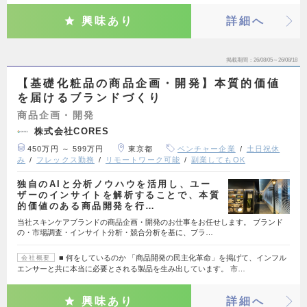
興味あり
詳細へ
掲載期間
26/08/05～26/08/18
【基礎化粧品の商品企画・開発】本質的価値
を届けるブランドづくり
商品企画・開発
株式会社CORES
450万円 ～ 599万円
東京都
ベンチャー企業
土日祝休
み
フレックス勤務
リモートワーク可能
副業してもOK
独自のAIと分析ノウハウを活用し、ユー
ザーのインサイトを解析することで、本質
的価値のある商品開発を行…
当社スキンケアブランドの商品企画・開発のお仕事をお任せします。 ブランド
の・市場調査・インサイト分析・競合分析を基に、ブラ…
■ 何をしているのか 「商品開発の民主化革命」を掲げて、インフル
会社概要
エンサーと共に本当に必要とされる製品を生み出しています。 市…
興味あり
詳細へ