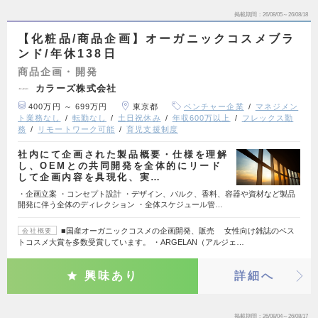
掲載期間
26/08/05～26/08/18
【化粧品/商品企画】オーガニックコスメブラ
ンド/年休138日
商品企画・開発
カラーズ株式会社
400万円 ～ 699万円
東京都
ベンチャー企業
マネジメン
ト業務なし
転勤なし
土日祝休み
年収600万以上
フレックス勤
務
リモートワーク可能
育児支援制度
社内にて企画された製品概要・仕様を理解
し、OEMとの共同開発を全体的にリード
して企画内容を具現化、実…
・企画立案 ・コンセプト設計 ・デザイン、バルク、香料、容器や資材など製品
開発に伴う全体のディレクション ・全体スケジュール管…
■国産オーガニックコスメの企画開発、販売 女性向け雑誌のベス
会社概要
トコスメ大賞を多数受賞しています。 ・ARGELAN（アルジェ…
興味あり
詳細へ
掲載期間
26/08/04～26/08/17