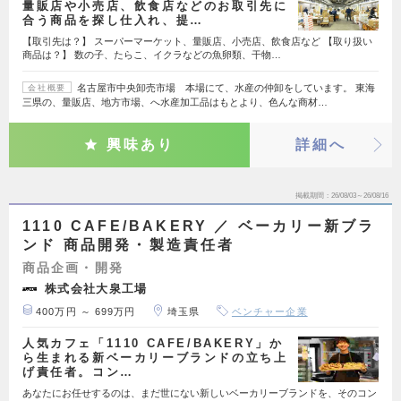
量販店や小売店、飲食店などのお取引先に
合う商品を探し仕入れ、提…
【取引先は？】 スーパーマーケット、量販店、小売店、飲食店など 【取り扱い
商品は？】 数の子、たらこ、イクラなどの魚卵類、干物…
名古屋市中央卸売市場 本場にて、水産の仲卸をしています。 東海
会社概要
三県の、量販店、地方市場、へ水産加工品はもとより、色んな商材…
興味あり
詳細へ
掲載期間
26/08/03～26/08/16
1110 CAFE/BAKERY ／ ベーカリー新ブラ
ンド 商品開発・製造責任者
商品企画・開発
株式会社大泉工場
400万円 ～ 699万円
埼玉県
ベンチャー企業
人気カフェ「1110 CAFE/BAKERY」か
ら生まれる新ベーカリーブランドの立ち上
げ責任者。コン…
あなたにお任せするのは、まだ世にない新しいベーカリーブランドを、そのコン