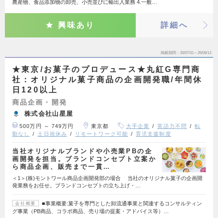
農産物、食品添加物の卸売、小売並びに輸出入業務 4.一般…
興味あり
詳細へ
掲載期間
26/07/31～26/08/13
★東京/お菓子のプロデュース★丸紅G専門商
社：オリジナル菓子商品の企画開発職/年間休
日120以上
商品企画・開発
株式会社山星屋
500万円 ～ 749万円
東京都
大手企業
英語力不問
転
勤なし
土日祝休み
リモートワーク可能
育児支援制度
当社オリジナルブランドや小売業PBの企
画開発を担当。ブランドコンセプト立案か
ら商品企画、販売まで一貫…
＜1＞(株)モントワール商品企画開発部の場合 当社のオリジナル菓子の企画開
発業務をお任せ。ブランドコンセプトの立ち上げ・…
■事業概要:菓子を専門とした卸流通事業と関連するコンサルティン
会社概要
グ事業（PB商品、コラボ商品、売り場の提案・アドバイス等）…