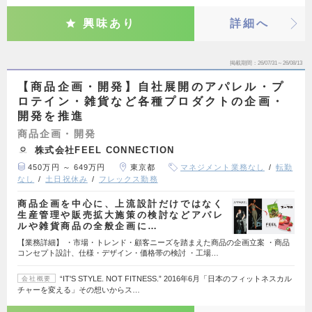
興味あり
詳細へ
掲載期間
26/07/31～26/08/13
【商品企画・開発】自社展開のアパレル・プ
ロテイン・雑貨など各種プロダクトの企画・
開発を推進
商品企画・開発
株式会社FEEL CONNECTION
450万円 ～ 649万円
東京都
マネジメント業務なし
転勤
なし
土日祝休み
フレックス勤務
商品企画を中心に、上流設計だけではなく
生産管理や販売拡大施策の検討などアパレ
ルや雑貨商品の全般企画に…
【業務詳細】 ・市場・トレンド・顧客ニーズを踏まえた商品の企画立案 ・商品
コンセプト設計、仕様・デザイン・価格帯の検討 ・工場…
“IT'S STYLE. NOT FITNESS.” 2016年6月「日本のフィットネスカル
会社概要
チャーを変える」その想いからス…