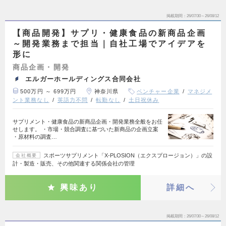
掲載期間
26/07/30～26/08/12
【商品開発】サプリ・健康食品の新商品企画
～開発業務まで担当｜自社工場でアイデアを
形に
商品企画・開発
エルガーホールディングス合同会社
500万円 ～ 699万円
神奈川県
ベンチャー企業
マネジメ
ント業務なし
英語力不問
転勤なし
土日祝休み
サプリメント・健康食品の新商品企画・開発業務全般をお任
せします。 ・市場・競合調査に基づいた新商品の企画立案
・原材料の調査…
スポーツサプリメント「X-PLOSION（エクスプロージョン）」の設
会社概要
計・製造・販売、その他関連する関係会社の管理
興味あり
詳細へ
掲載期間
26/07/30～26/08/12