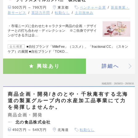
500万円 ～ 799万円
東京都
ベンチャー企業
新規事業・
新サービス
英語力不問
転勤なし
土日祝休み
・市場ニーズに合わせたキャラクター商品の企画 ・デザイ
ナーとの打ち合わせ・ディレクション ※ご自身でデザイ
ンができる方は企…
■自社ブランド「MilleFee」（コスメ）、「fractional CC」（スキン
会社概要
ケア）の展開 ■自社ブランド「TOKO…
興味あり
詳細へ
掲載期間
26/08/03～26/08/16
商品企画・開発/きのとや・千秋庵有する北海
道の製菓グループ内の水産加工品事業にて力
を発揮しませんか。
商品企画・開発
北の食品株式会社
450万円 ～ 549万円
北海道
転勤なし