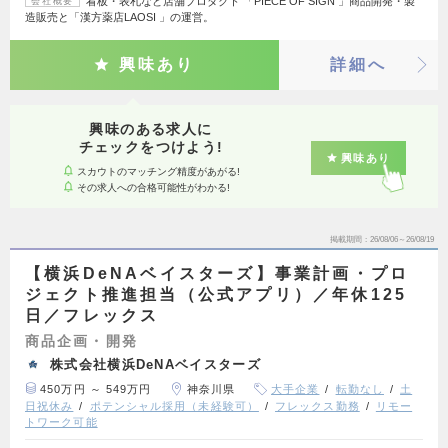
看板・表札など店舗プロダクト 「PIECE OF SIGN 」商品開発・製
会社概要
造販売と「漢方薬店LAOSI 」の運営。
興味あり
詳細へ
興味のある求人に
チェックをつけよう!
興味あり
スカウトのマッチング精度があがる!
その求人への合格可能性がわかる!
掲載期間
26/08/06～26/08/19
【横浜DeNAベイスターズ】事業計画・プロ
ジェクト推進担当（公式アプリ）／年休125
日／フレックス
商品企画・開発
株式会社横浜DeNAベイスターズ
450万円 ～ 549万円
神奈川県
大手企業
転勤なし
土
日祝休み
ポテンシャル採用（未経験可）
フレックス勤務
リモー
トワーク可能