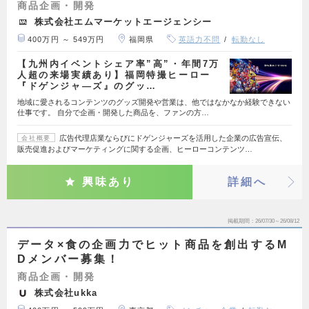
商品企画・開発
株式会社エムマーケットエージェンシー
400万円 ～ 549万円
福岡県
英語力不問
転勤なし
【九州内イベントシェア率”高”・年間7万
人超の来場実績あり】福岡特撮ヒーロー
『ドゲンジャ―ズ』のグッ…
地域に愛されるコンテンツのグッズ開発や営業は、他ではなかなか経験できない
仕事です。 自分で企画・開発した商品を、ファンの方…
広告代理店業ならびにドゲンジャーズを活用した企業の広告宣伝、
会社概要
販売促進およびマーケティングに関する企画、ヒーローコンテンツ…
興味あり
詳細へ
掲載期間
26/07/30～26/08/12
データ×食の企画力でヒット商品を創出するM
Dメンバー募集！
商品企画・開発
株式会社ukka