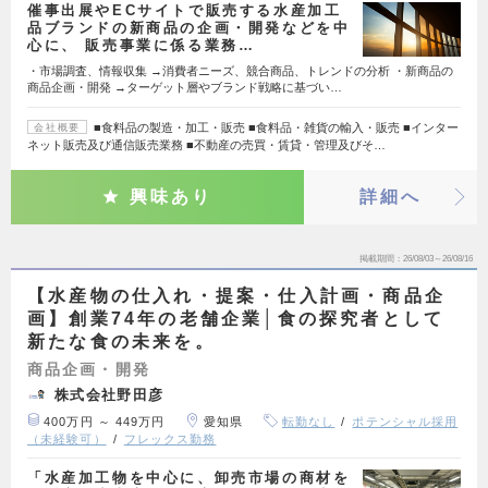
催事出展やECサイトで販売する水産加工
品ブランドの新商品の企画・開発などを中
心に、 販売事業に係る業務…
・市場調査、情報収集 →消費者ニーズ、競合商品、トレンドの分析 ・新商品の
商品企画・開発 →ターゲット層やブランド戦略に基づい…
■食料品の製造・加工・販売 ■食料品・雑貨の輸入・販売 ■インター
会社概要
ネット販売及び通信販売業務 ■不動産の売買・賃貸・管理及びそ…
興味あり
詳細へ
掲載期間
26/08/03～26/08/16
【水産物の仕入れ・提案・仕入計画・商品企
画】創業74年の老舗企業│食の探究者として
新たな食の未来を。
商品企画・開発
株式会社野田彦
400万円 ～ 449万円
愛知県
転勤なし
ポテンシャル採用
（未経験可）
フレックス勤務
「水産加工物を中心に、卸売市場の商材を