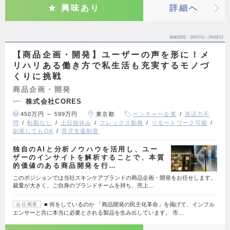
興味あり
詳細へ
掲載期間
26/07/31～26/08/13
【商品企画・開発】ユーザーの声を形に！メ
リハリある働き方で私生活も充実するモノづ
くりに挑戦
商品企画・開発
株式会社CORES
450万円 ～ 599万円
東京都
ベンチャー企業
英語力不
問
転勤なし
土日祝休み
フレックス勤務
リモートワーク可能
副業してもOK
育児支援制度
独自のAIと分析ノウハウを活用し、ユー
ザーのインサイトを解析することで、本質
的価値のある商品開発を行…
このポジションでは当社スキンケアブランドの商品企画・開発をお任せします。
裁量が大きく、ご自身のブランドチームを持ち、売上…
■ 何をしているのか 「商品開発の民主化革命」を掲げて、インフル
会社概要
エンサーと共に本当に必要とされる製品を生み出しています。 市…