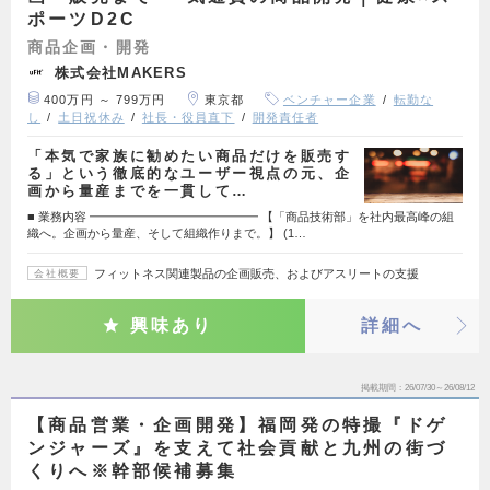
ポーツD2C
商品企画・開発
株式会社MAKERS
400万円 ～ 799万円
東京都
ベンチャー企業
転勤な
し
土日祝休み
社長・役員直下
開発責任者
「本気で家族に勧めたい商品だけを販売す
る」という徹底的なユーザー視点の元、企
画から量産までを一貫して…
■ 業務内容 ━━━━━━━━━━━━━━ 【「商品技術部」を社内最高峰の組
織へ。企画から量産、そして組織作りまで。】 (1…
フィットネス関連製品の企画販売、およびアスリートの支援
会社概要
興味あり
詳細へ
掲載期間
26/07/30～26/08/12
【商品営業・企画開発】福岡発の特撮『ドゲ
ンジャーズ』を支えて社会貢献と九州の街づ
くりへ※幹部候補募集