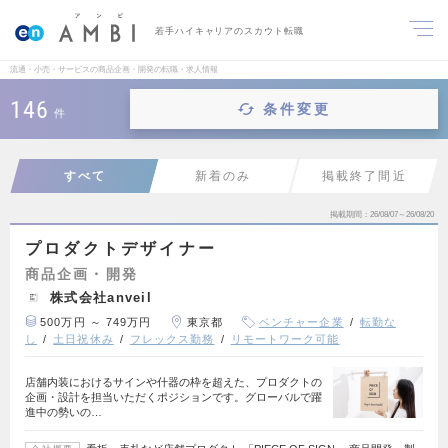
若手ハイキャリアのスカウト転職
流通・小売・サービスの商品企画・開発の転職・求人情報
146
条件変更
件
すべて
新着のみ
掲載終了間近
掲載期間
26/08/07～26/08/20
プロダクトデザイナー
商品企画・開発
株式会社anveil
500万円 ～ 749万円
東京都
ベンチャー企業
転勤な
し
土日祝休み
フレックス勤務
リモートワーク可能
店舗内装におけるサインや什器の枠を超えた、プロダクトの
企画・設計を担当いただくポジションです。グローバルで躍
進中の勢いの…