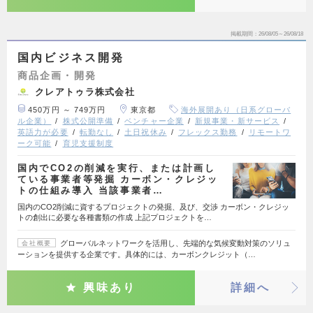
掲載期間
26/08/05～26/08/18
国内ビジネス開発
商品企画・開発
クレアトゥラ株式会社
450万円 ～ 749万円
東京都
海外展開あり（日系グローバ
ル企業）
株式公開準備
ベンチャー企業
新規事業・新サービス
英語力が必要
転勤なし
土日祝休み
フレックス勤務
リモートワ
ーク可能
育児支援制度
国内でCO2の削減を実行、または計画し
ている事業者等発掘 カーボン・クレジッ
トの仕組み導入 当該事業者…
国内のCO2削減に資するプロジェクトの発掘、及び、交渉 カーボン・クレジッ
トの創出に必要な各種書類の作成 上記プロジェクトを…
グローバルネットワークを活用し、先端的な気候変動対策のソリュ
会社概要
ーションを提供する企業です。具体的には、カーボンクレジット（…
興味あり
詳細へ