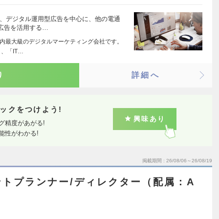
い、デジタル運用型広告を中心に、他の電通
広告を活用する…
た国内最大級のデジタルマーケティング会社です。
、「IT…
り
詳細へ
ックをつけよう!
興味あり
グ精度があがる!
能性がわかる!
掲載期間
26/08/06～26/08/19
トプランナー/ディレクター（配属：A