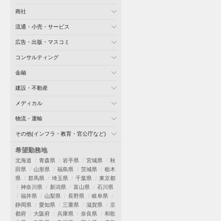
商社
流通・小売・サービス
広告・出版・マスコミ
コンサルティング
金融
建設・不動産
メディカル
物流・運輸
その他(インフラ・教育・官公庁など)
希望勤務地
北海道
青森県
岩手県
宮城県
秋
田県
山形県
福島県
茨城県
栃木
県
群馬県
埼玉県
千葉県
東京都
神奈川県
新潟県
富山県
石川県
福井県
山梨県
長野県
岐阜県
静岡県
愛知県
三重県
滋賀県
京
都府
大阪府
兵庫県
奈良県
和歌