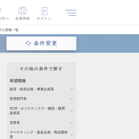
の方へ
会員登録
ログイン
求人情報一覧
条件変更
その他の条件で探す
希望職種
経営・経営企画・事業企画系
管理部門系
SCM・ロジスティクス・物流・購買・
貿易系
営業系
マーケティング・販促企画・商品開発
系