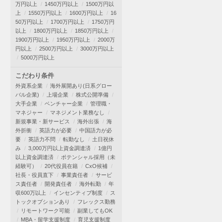
万円以上
1450万円以上
1500万円以
上
1550万円以上
1600万円以上
16
50万円以上
1700万円以上
1750万円
以上
1800万円以上
1850万円以上
1900万円以上
1950万円以上
2000万
円以上
2500万円以上
3000万円以上
5000万円以上
こだわり条件
外資系企業
海外展開あり(日系グロー
バル企業)
上場企業
株式公開準備
大手企業
ベンチャー企業
管理職・
マネジャー
マネジメント業務なし
新規事業・新サービス
海外出張
海
外折衝
英語力が必要
中国語力が必
要
英語力不問
転勤なし
土日祝休
み
3,000万円以上資金調達済
1億円
以上資金調達済
ポテンシャル採用（未
経験可）
20代役員在籍
CxO候補
社長・役員直下
事業責任者
サービ
ス責任者
開発責任者
海外転勤
年
収600万以上
インセンティブ制度
ス
トックオプションあり
フレックス勤務
リモートワーク可能
副業してもOK
MBA・留学支援制度
育児支援制度