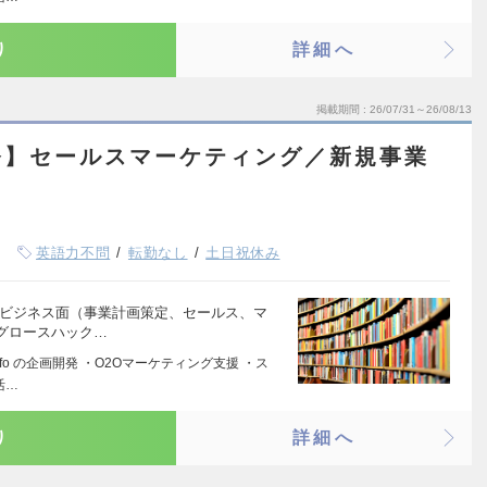
り
詳細へ
掲載期間
26/07/31～26/08/13
発】セールスマーケティング／新規事業
）
英語力不問
転勤なし
土日祝休み
 ビジネス面（事業計画策定、セールス、マ
グロースハック…
nfo の企画開発 ・O2Oマーケティング支援 ・ス
活…
り
詳細へ