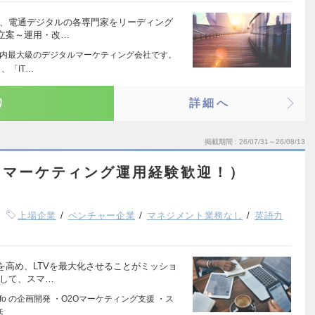
い、電通デジタルの各専門家をリーディング
立案～運用・改…
た国内最大級のデジタルマーケティング会社です。
、「IT…
り
詳細へ
掲載期間
26/07/31～26/08/13
（マーケティング運用経験歓迎！）
上場企業
ベンチャー企業
マネジメント業務なし
英語力
を高め、LTVを最大化させることがミッショ
対して、スマ…
nfo の企画開発 ・O2Oマーケティング支援 ・ス
活…