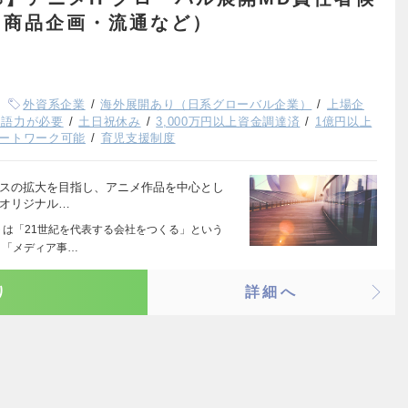
・商品企画・流通など）
外資系企業
海外展開あり（日系グローバル企業）
上場企
国語力が必要
土日祝休み
3,000万円以上資金調達済
1億円以上
ートワーク可能
育児支援制度
ジネスの拡大を目指し、アニメ作品を中心とし
 オリジナル…
トは「21世紀を代表する会社をつくる」という
、「メディア事…
り
詳細へ