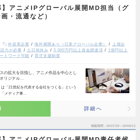
部】アニメIPグローバル展開MD担当（グ
企画・流通など）
外資系企業
海外展開あり（日系グローバル企業）
上場企
国語力が必要
土日祝休み
3,000万円以上資金調達済
1億円以上
ートワーク可能
育児支援制度
ジネスの拡大を目指し、アニメ作品を中心とし
 オリジナル…
トは「21世紀を代表する会社をつくる」という
、「メディア事…
り
詳細へ
掲載期間
26/07/29～26/08/12
部】アニメIPグローバル展開MD責任者候