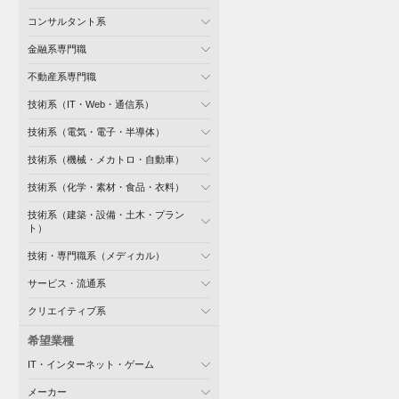
コンサルタント系
金融系専門職
不動産系専門職
技術系（IT・Web・通信系）
技術系（電気・電子・半導体）
技術系（機械・メカトロ・自動車）
技術系（化学・素材・食品・衣料）
技術系（建築・設備・土木・プラン
ト）
技術・専門職系（メディカル）
サービス・流通系
クリエイティブ系
希望業種
IT・インターネット・ゲーム
メーカー