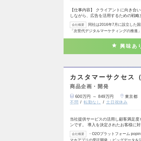
【仕事内容】 クライアントに向き合
しながら、広告を活用するための戦略
同社は2016年7月に設立し
会社概要
「次世代デジタルマーケティングの推進」
興味あ
カスタマーサクセス
商品企画・開発
600万円 ～ 849万円
東京都
不問
転勤なし
土日祝休み
当社提供サービスの活用し顧客満足度
ンです。 導入を決定されたお客様に
・O2Oプラットフォーム popi
会社概要
マホアプリの受託開発 ・ビッグデータを