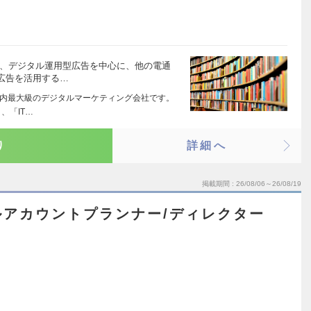
い、デジタル運用型広告を中心に、他の電通
広告を活用する…
た国内最大級のデジタルマーケティング会社です。
、「IT…
り
詳細へ
掲載期間
26/08/06～26/08/19
ルアカウントプランナー/ディレクター