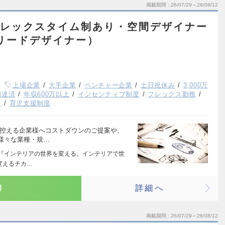
掲載期間
26/07/29～26/08/12
！フレックスタイム制あり・空間デザイナー
リードデザイナー）
上場企業
大手企業
ベンチャー企業
土日祝休み
3,000万
調達済
年収600万以上
インセンティブ制度
フレックス勤務
K
育児支援制度
を控える企業様へコストダウンのご提案や、
様々な業種・規…
N－ 『インテリアの世界を変える。インテリアで世
変えるチカ…
り
詳細へ
掲載期間
26/07/29～26/08/12