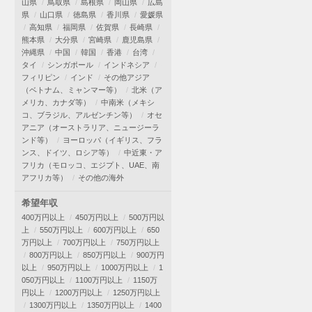
山県
鳥取県
島根県
岡山県
広島
県
山口県
徳島県
香川県
愛媛県
高知県
福岡県
佐賀県
長崎県
熊本県
大分県
宮崎県
鹿児島県
沖縄県
中国
韓国
香港
台湾
タイ
シンガポール
インドネシア
フィリピン
インド
その他アジア
（ベトナム、ミャンマー等）
北米（ア
メリカ、カナダ等）
中南米（メキシ
コ、ブラジル、アルゼンチン等）
オセ
アニア（オーストラリア、ニュージーラ
ンド等）
ヨーロッパ（イギリス、フラ
ンス、ドイツ、ロシア等）
中近東・ア
フリカ（モロッコ、エジプト、UAE、南
アフリカ等）
その他の海外
希望年収
400万円以上
450万円以上
500万円以
上
550万円以上
600万円以上
650
万円以上
700万円以上
750万円以上
800万円以上
850万円以上
900万円
以上
950万円以上
1000万円以上
1
050万円以上
1100万円以上
1150万
円以上
1200万円以上
1250万円以上
1300万円以上
1350万円以上
1400