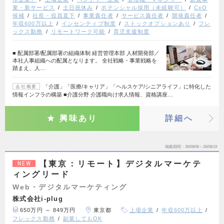
業・新サービス
土日祝休み
ポテンシャル採用（未経験可）
CxO
候補
社長・役員直下
事業責任者
サービス責任者
開発責任者
年収600万以上
インセンティブ制度
ストックオプションあり
フレ
ックス勤務
リモートワーク可能
育児支援制度
■ 配属部署/配属部署の組織体制 経営管理本部 人材開発部／
本社人事組織への配属となります。 全社戦略・事業戦略を
踏まえ、人…
「介護」「医療/キャリア」「ヘルスケア/シニアライフ」に特化した
会社概要
情報インフラの構築 ■介護分野 介護職向け求人情報、資格講座…
興味あり
詳細へ
掲載期間
26/08/06～26/08/19
【東京：リモート】デジタルマーケテ
NEW
ィングリード
Web・デジタルマーケティング
株式会社i-plug
650万円 ～ 849万円
東京都
上場企業
年収600万以上
フレックス勤務
副業してもOK