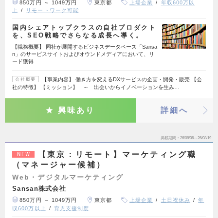
850万円 ～ 1049万円
東京都
上場企業
年収600万以
上
リモートワーク可能
国内シェアトップクラスの自社プロダクト
を、SEO戦略でさらなる成長へ導く。
【職務概要】 同社が展開するビジネスデータベース「Sansa
n」のサービスサイトおよびオウンドメディアにおいて、リ
ード獲得…
【事業内容】 働き方を変えるDXサービスの企画・開発・販売 【会
会社概要
社の特徴】 【ミッション】 ～ 出会いからイノベーションを生み…
興味あり
詳細へ
掲載期間
26/08/06～26/08/19
【東京：リモート】マーケティング職
NEW
（マネージャー候補）
Web・デジタルマーケティング
Sansan株式会社
850万円 ～ 1049万円
東京都
上場企業
土日祝休み
年
収600万以上
育児支援制度