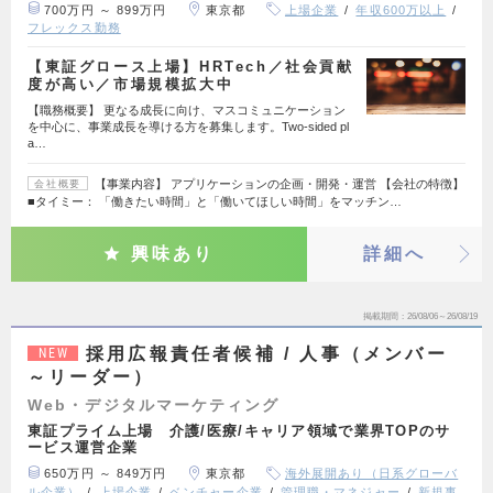
700万円 ～ 899万円
東京都
上場企業
年収600万以上
フレックス勤務
【東証グロース上場】HRTech／社会貢献
度が高い／市場規模拡大中
【職務概要】 更なる成長に向け、マスコミュニケーション
を中心に、事業成長を導ける方を募集します。Two-sided pl
a…
【事業内容】 アプリケーションの企画・開発・運営 【会社の特徴】
会社概要
■タイミー： 「働きたい時間」と「働いてほしい時間」をマッチン…
興味あり
詳細へ
掲載期間
26/08/06～26/08/19
採用広報責任者候補 / 人事（メンバー
NEW
～リーダー）
Web・デジタルマーケティング
東証プライム上場 介護/医療/キャリア領域で業界TOPのサ
ービス運営企業
650万円 ～ 849万円
東京都
海外展開あり（日系グローバ
ル企業）
上場企業
ベンチャー企業
管理職・マネジャー
新規事