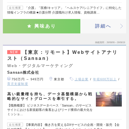
「介護」「医療/キャリア」「ヘルスケア/シニアライフ」に特化した
会社概要
情報インフラの構築 ■介護分野 介護職向け求人情報、資格講座…
興味あり
詳細へ
掲載期間
26/08/06～26/08/19
【東京：リモート】Webサイトアナリ
NEW
スト（Sansan）
Web・デジタルマーケティング
Sansan株式会社
750万円 ～ 949万円
東京都
上場企業
年収600万以上
育児支援制度
高い裁量権を持ち、データ基盤構築から戦
略的なサイトグロースを牽引する。
【職務概要】 ビジネスデータベース「Sansan」のサービス
サイトにおける新規顧客の集客およびリード獲得の最大化を
ミッショ…
【事業内容】 働き方を変えるDXサービスの企画・開発・販売 【会
会社概要