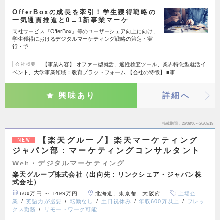
OfferBoxの成長を牽引！学生獲得戦略の
一気通貫推進と0→1新事業マーケ
同社サービス『OfferBox』等のユーザーシェア向上に向け、
学生獲得におけるデジタルマーケティング戦略の策定・実
行・予…
【事業内容】 オファー型就活、適性検査ツール、業界特化型就活イ
会社概要
ベント、大学事業領域：教育プラットフォーム 【会社の特徴】 ■事…
興味あり
詳細へ
掲載期間
26/08/06～26/08/19
【楽天グループ】楽天マーケティング
NEW
ジャパン部：マーケティングコンサルタント
Web・デジタルマーケティング
楽天グループ株式会社（出向先：リンクシェア・ジャパン株
式会社）
600万円 ～ 1499万円
北海道、東京都、大阪府
上場企
業
英語力が必要
転勤なし
土日祝休み
年収600万以上
フレッ
クス勤務
リモートワーク可能