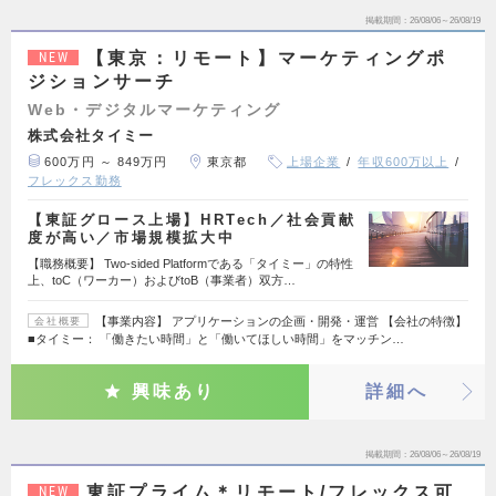
掲載期間
26/08/06～26/08/19
【東京：リモート】マーケティングポ
NEW
ジションサーチ
Web・デジタルマーケティング
株式会社タイミー
600万円 ～ 849万円
東京都
上場企業
年収600万以上
フレックス勤務
【東証グロース上場】HRTech／社会貢献
度が高い／市場規模拡大中
【職務概要】 Two-sided Platformである「タイミー」の特性
上、toC（ワーカー）およびtoB（事業者）双方…
【事業内容】 アプリケーションの企画・開発・運営 【会社の特徴】
会社概要
■タイミー： 「働きたい時間」と「働いてほしい時間」をマッチン…
興味あり
詳細へ
掲載期間
26/08/06～26/08/19
東証プライム＊リモート/フレックス可
NEW