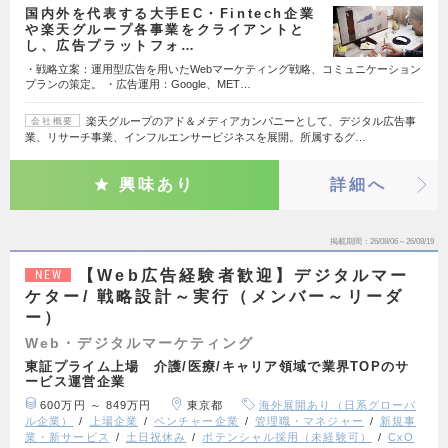
国内外を代表する大手EC・Fintech企業
や楽天グループ各事業をクライアントと
し、広告プラットフォ…
・戦略立案：運用型広告を用いたWebマーケティング戦略、コミュニケーション
プランの策定。 ・広告運用：Google、MET…
楽天グループのアド＆メディアカンパニーとして、デジタル広告事
会社概要
業、リサーチ事業、インフルエンサービジネスを展開。所属するグ…
興味あり
詳細へ
掲載期間
26/08/06～26/08/19
【Web広告経験者歓迎】デジタルマー
NEW
ケター/ 戦略設計～実行（メンバー～リーダ
ー）
Web・デジタルマーケティング
東証プライム上場 介護/医療/キャリア領域で業界TOPのサ
ービス運営企業
600万円 ～ 849万円
東京都
海外展開あり（日系グローバ
ル企業）
上場企業
ベンチャー企業
管理職・マネジャー
新規事
業・新サービス
土日祝休み
ポテンシャル採用（未経験可）
CxO