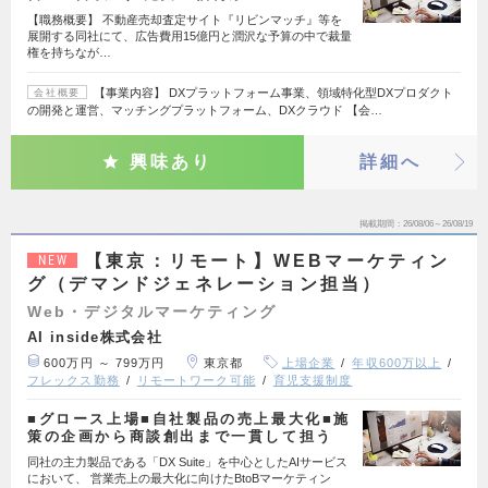
【職務概要】 不動産売却査定サイト『リビンマッチ』等を
展開する同社にて、広告費用15億円と潤沢な予算の中で裁量
権を持ちなが…
【事業内容】 DXプラットフォーム事業、領域特化型DXプロダクト
会社概要
の開発と運営、マッチングプラットフォーム、DXクラウド 【会…
興味あり
詳細へ
掲載期間
26/08/06～26/08/19
【東京：リモート】WEBマーケティン
NEW
グ（デマンドジェネレーション担当）
Web・デジタルマーケティング
AI inside株式会社
600万円 ～ 799万円
東京都
上場企業
年収600万以上
フレックス勤務
リモートワーク可能
育児支援制度
■グロース上場■自社製品の売上最大化■施
策の企画から商談創出まで一貫して担う
同社の主力製品である「DX Suite」を中心としたAIサービス
において、 営業売上の最大化に向けたBtoBマーケティン