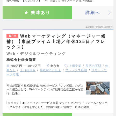
社の特徴】 【ミッション】 ～ 出会いからイノベーションを生み…
興味あり
詳細へ
掲載期間
26/08/06～26/08/19
Webマーケティング（マネージャー候
NEW
補）【東証プライム上場／年休125日／フレ
ックス】
Web・デジタルマーケティング
株式会社鎌倉新書
700万円 ～ 1049万円
東京都
上場企業
英語力不問
転
勤なし
土日祝休み
年収600万以上
フレックス勤務
リモートワ
ーク可能
同社が運営する相続領域のWebサービス「いい相続」のグロ
ース担当として、Webマーケティング戦略の企画立案から実
行、効果…
◆ITメディア・サービス事業 マッチングプラットフォームとなるポ
会社概要
ータルサイト運営を中とした、終活に関わる情報サービスの提供…