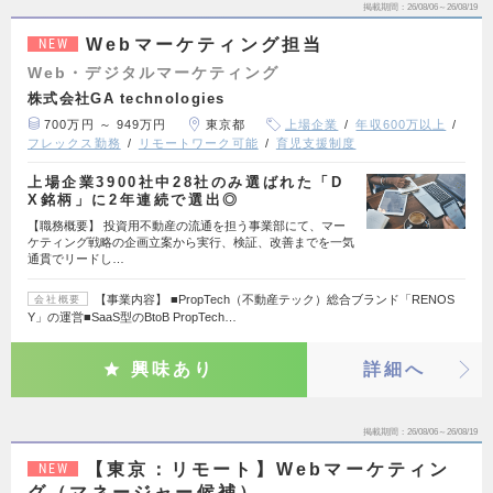
掲載期間
26/08/06～26/08/19
Webマーケティング担当
NEW
Web・デジタルマーケティング
株式会社GA technologies
700万円 ～ 949万円
東京都
上場企業
年収600万以上
フレックス勤務
リモートワーク可能
育児支援制度
上場企業3900社中28社のみ選ばれた「D
X銘柄」に2年連続で選出◎
【職務概要】 投資用不動産の流通を担う事業部にて、マー
ケティング戦略の企画立案から実行、検証、改善までを一気
通貫でリードし…
【事業内容】 ■PropTech（不動産テック）総合ブランド「RENOS
会社概要
Y」の運営■SaaS型のBtoB PropTech…
興味あり
詳細へ
掲載期間
26/08/06～26/08/19
【東京：リモート】Webマーケティン
NEW
グ（マネージャー候補）