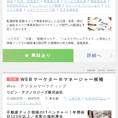
候補
社長・役員直下
事業責任者
サービス責任者
開発責任者
年収600万以上
インセンティブ制度
ストックオプションあり
フレ
ックス勤務
リモートワーク可能
育児支援制度
配属部署 医療キャリア事業本部もしくは介護・保育・障が
い福祉キャリア事業本部のマーケティング部門への配属を予
定しております…
「介護」「医療/キャリア」「ヘルスケア/シニアライフ」に特化した
会社概要
情報インフラの構築 ■介護分野 介護職向け求人情報、資格講座…
興味あり
詳細へ
掲載期間
26/08/06～26/08/19
WEBマーケター※マネージャー候補
NEW
Web・デジタルマーケティング
リビン・テクノロジーズ株式会社
600万円 ～ 849万円
東京都
上場企業
年収600万以上
ストックオプションあり
不動産テック領域のITベンチャー！年間休
日123日以上／充実の福利厚生