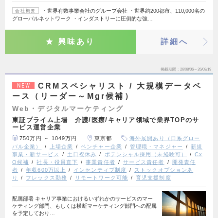
・世界有数事業会社のグループ会社 ・世界約200都市、110,000名の
会社概要
グローバルネットワーク ・インダストリーに圧倒的な強…
興味あり
詳細へ
掲載期間
26/08/06～26/08/19
CRMスペシャリスト / 大規模データベ
NEW
ース（リーダー～Mgr候補）
Web・デジタルマーケティング
東証プライム上場 介護/医療/キャリア領域で業界TOPのサ
ービス運営企業
750万円 ～ 1049万円
東京都
海外展開あり（日系グロー
バル企業）
上場企業
ベンチャー企業
管理職・マネジャー
新規
事業・新サービス
土日祝休み
ポテンシャル採用（未経験可）
Cx
O候補
社長・役員直下
事業責任者
サービス責任者
開発責任
者
年収600万以上
インセンティブ制度
ストックオプションあ
り
フレックス勤務
リモートワーク可能
育児支援制度
配属部署 キャリア事業におけるいずれかのサービスのマー
ケティング部門、もしくは横断マーケティング部門への配属
を予定しており…