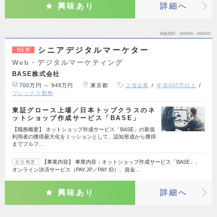
興味あり
詳細へ
掲載期間
26/08/06～26/08/19
シニアデジタルマーケター
NEW
Web・デジタルマーケティング
BASE株式会社
700万円 ～ 949万円
東京都
上場企業
年収600万以上
フレックス勤務
東証グロース上場／日本トップクラスのネ
ットショップ作成サービス「BASE」
【職務概要】 ネットショップ作成サービス「BASE」の新規
利用者の獲得最大化をミッションとして、認知形成から獲得
までフルフ…
【事業内容】 事業内容：ネットショップ作成サービス「BASE」、
会社概要
オンライン決済サービス（PAY.JP／PAY ID）、資金…
興味あり
詳細へ