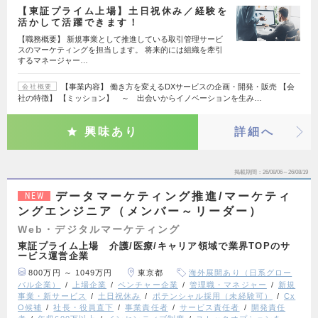
【東証プライム上場】土日祝休み／経験を
活かして活躍できます！
【職務概要】 新規事業として推進している取引管理サービ
スのマーケティングを担当します。 将来的には組織を牽引
するマネージャー…
【事業内容】 働き方を変えるDXサービスの企画・開発・販売 【会
会社概要
社の特徴】 【ミッション】 ～ 出会いからイノベーションを生み…
興味あり
詳細へ
掲載期間
26/08/06～26/08/19
データマーケティング推進/マーケティ
NEW
ングエンジニア（メンバー～リーダー）
Web・デジタルマーケティング
東証プライム上場 介護/医療/キャリア領域で業界TOPのサ
ービス運営企業
800万円 ～ 1049万円
東京都
海外展開あり（日系グロー
バル企業）
上場企業
ベンチャー企業
管理職・マネジャー
新規
事業・新サービス
土日祝休み
ポテンシャル採用（未経験可）
Cx
O候補
社長・役員直下
事業責任者
サービス責任者
開発責任