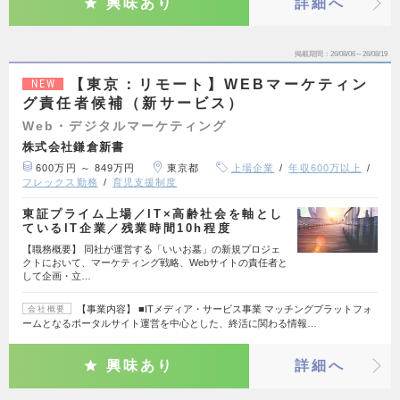
興味あり
詳細へ
掲載期間
26/08/06～26/08/19
【東京：リモート】WEBマーケティン
NEW
グ責任者候補（新サービス）
Web・デジタルマーケティング
株式会社鎌倉新書
600万円 ～ 849万円
東京都
上場企業
年収600万以上
フレックス勤務
育児支援制度
東証プライム上場／IT×高齢社会を軸とし
ているIT企業／残業時間10h程度
【職務概要】 同社が運営する「いいお墓」の新規プロジェ
クトにおいて、マーケティング戦略、Webサイトの責任者と
して企画・立…
【事業内容】 ■ITメディア・サービス事業 マッチングプラットフォ
会社概要
ームとなるポータルサイト運営を中心とした、終活に関わる情報…
興味あり
詳細へ