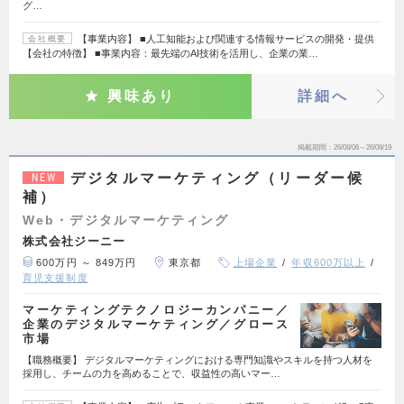
グ…
【事業内容】 ■人工知能および関連する情報サービスの開発・提供
会社概要
【会社の特徴】 ■事業内容：最先端のAI技術を活用し、企業の業…
興味あり
詳細へ
掲載期間
26/08/06～26/08/19
デジタルマーケティング（リーダー候
NEW
補）
Web・デジタルマーケティング
株式会社ジーニー
600万円 ～ 849万円
東京都
上場企業
年収600万以上
育児支援制度
マーケティングテクノロジーカンパニー／
企業のデジタルマーケティング／グロース
市場
【職務概要】 デジタルマーケティングにおける専門知識やスキルを持つ人材を
採用し、チームの力を高めることで、収益性の高いマー…