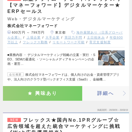
【マネーフォワード】デジタルマーケター★
ERPセールス
Web・デジタルマーケティング
株式会社マネーフォワード
600万円 ～ 799万円
東京都
海外展開あり（日系グローバ
ル企業）
上場企業
大手企業
英語力不問
土日祝休み
年収600
万以上
フレックス勤務
リモートワーク可能
育児支援制度
■業務内容 ・ デジタルマーケティング戦略の立案・実行 ・S
EO、SEMの最適化 ・ソーシャルメディアキャンペーンの企
画・運営…
株式会社マネーフォワードは、個人向けのお金・資産管理アプリ
会社概要
や、法人向けのクラウド型バックオフィス支援（SaaS）、金融機…
興味あり
詳細へ
掲載期間
26/08/06～26/08/19
フレックス★国内No.1PRグループ☆
NEW
広告領域を超えた統合マーケティングに挑戦