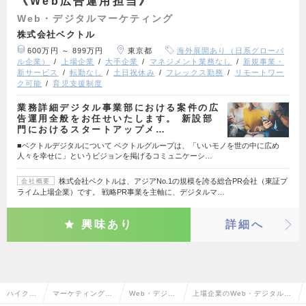
《Web広告運用担当》
Web・デジタルマーケティング
株式会社ベクトル
600万円 ～ 899万円
東京都
海外展開あり（日系グローバ
ル企業）
上場企業
大手企業
マネジメント業務なし
新規事業・
新サービス
転勤なし
土日祝休み
フレックス勤務
リモートワー
ク可能
育児支援制度
業務詳細デジタル事業部における案件の広
告運用全般をお任せいたします。 新設部
門におけるスタートアップメ…
■ベクトルデジタルについて ベクトルグループは、「いいモノを世の中に広め
人々を幸せに」というビジョンを掲げるコミュニケーシ…
株式会社ベクトルは、アジアNo.1の規模を誇る総合PR会社（東証プ
会社概要
ライム上場企業）です。 戦略PR事業を主軸に、デジタルマ…
興味あり
詳細へ
ハイクラ
マーケティング・
Web・デジタ
上場企業のWeb・デジタルマ