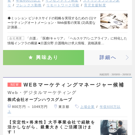
者
年収600万以上
インセンティブ制度
ストックオプションあ
り
フレックス勤務
リモートワーク可能
育児支援制度
◆ミッション ビジネスサイドの戦略を実現するための (1)マ
ーケティングオートメーション・Web接客の実装 (2)高度な
計測基…
「介護」「医療/キャリア」「ヘルスケア/シニアライフ」に特化した
会社概要
情報インフラの構築 ■介護分野 介護職向け求人情報、資格講座…
興味あり
詳細へ
掲載期間
26/08/06～26/08/19
WEBマーケティングマネージャー候補
NEW
Web・デジタルマーケティング
株式会社オープンハウスグループ
800万円 ～ 1049万円
東京都
上場企業
年収600万以
上
【安定性×将来性】大手事業会社で経験を
活かしながら、裁量大きくご活躍頂けま
す！