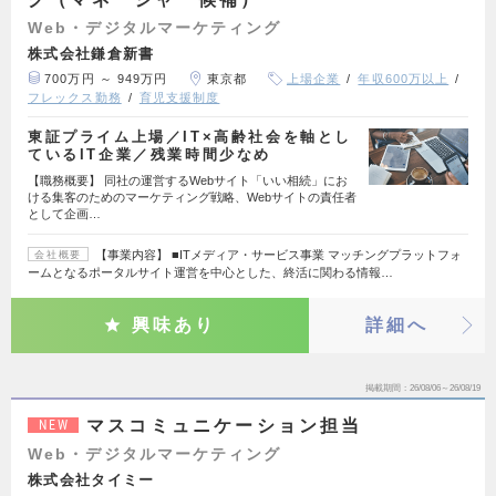
Web・デジタルマーケティング
株式会社鎌倉新書
700万円 ～ 949万円
東京都
上場企業
年収600万以上
フレックス勤務
育児支援制度
東証プライム上場／IT×高齢社会を軸とし
ているIT企業／残業時間少なめ
【職務概要】 同社の運営するWebサイト「いい相続」にお
ける集客のためのマーケティング戦略、Webサイトの責任者
として企画…
【事業内容】 ■ITメディア・サービス事業 マッチングプラットフォ
会社概要
ームとなるポータルサイト運営を中心とした、終活に関わる情報…
興味あり
詳細へ
掲載期間
26/08/06～26/08/19
マスコミュニケーション担当
NEW
Web・デジタルマーケティング
株式会社タイミー