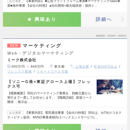
【事業内容】 ■広告プラットフォーム事業■マーケティングSaaS事
会社概要
業■海外事業 【会社の特徴】 ●自社開発×最先端技術：国内ト…
興味あり
詳細へ
掲載期間
26/08/06～26/08/19
マーケティング
NEW
Web・デジタルマーケティング
ミーク株式会社
600万円 ～ 849万円
東京都
上場企業
年収600万以上
フレックス勤務
リモートワーク可能
【ソニーG発×東証グロース上場】フレッ
クス可
【職務概要】 同社のマーケティング業務を、戦略立案から
実行まで一貫してお任せします。 【職務詳細】 新規リード
獲得 ：展示会、…
【事業内容】 電気通信事業 【会社の特徴】 同社は、IoT向けコネク
会社概要
ティビティ提供、MVNO事業者様向けバックエンドサービス(…