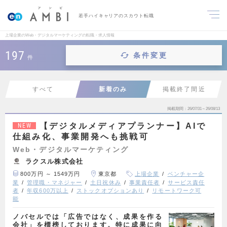
若手ハイキャリアのスカウト転職
上場企業のWeb・デジタルマーケティングの転職・求人情報
197
条件変更
件
すべて
新着のみ
掲載終了間近
掲載期間
26/07/31～26/08/13
【デジタルメディアプランナー】AIで
NEW
仕組み化、事業開発へも挑戦可
Web・デジタルマーケティング
ラクスル株式会社
800万円 ～ 1549万円
東京都
上場企業
ベンチャー企
業
管理職・マネジャー
土日祝休み
事業責任者
サービス責任
者
年収600万以上
ストックオプションあり
リモートワーク可
能
ノバセルでは「広告ではなく、成果を作る
会社」を標榜しております。特に成果に向