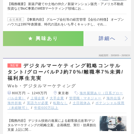
【職務概要】 新築戸建てや土地の仲介／新築マンション販売・アメリカ不動産
投資などBtoC事業のWEBマーケティング領域にお…
【事業内容】 グループ会社等の経営管理 【会社の特徴】 オープン
会社概要
ハウスは1997年創業後、時代の流れをいち早くキャッチし、それ…
興味あり
詳細へ
掲載期間
26/08/06～26/08/24
デジタルマーケティング戦略コンサル
NEW
タント/グローバルPJ約70%/離職率7%未満/
福利厚生充実
Web・デジタルマーケティング
800万円 ～ 1249万円
東京都
海外展開あり（日系グロー
バル企業）
上場企業
大手企業
管理職・マネジャー
海外出張
海外折衝
英語力が必要
転勤なし
土日祝休み
ポテンシャル採用
（未経験可）
年収600万以上
【職務内容】 デジタル技術の進展による顧客接点改革/デジ
タルマーケティングの戦略立案、企画構想、実行・効果創出
支援 上記に関…