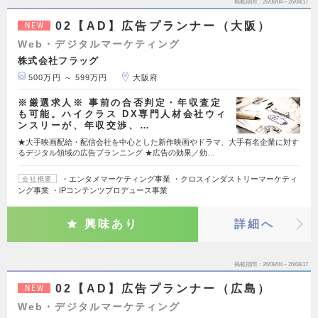
掲載期間
26/08/04～26/08/17
02【AD】広告プランナー（大阪）
NEW
Web・デジタルマーケティング
株式会社フラッグ
500万円 ～ 599万円
大阪府
※厳選求人※ 事前の合否判定・年収査定
も可能。ハイクラス DX専門人材会社ウィ
ンスリーが、年収交渉、…
★大手映画配給・配信会社を中心とした新作映画やドラマ、大手有名企業に対す
るデジタル領域の広告プランニング ★広告の効果／効…
・エンタメマーケティング事業 ・クロスインダストリーマーケティ
会社概要
ング事業 ・IPコンテンツプロデュース事業
興味あり
詳細へ
掲載期間
26/08/04～26/08/17
02【AD】広告プランナー（広島）
NEW
Web・デジタルマーケティング