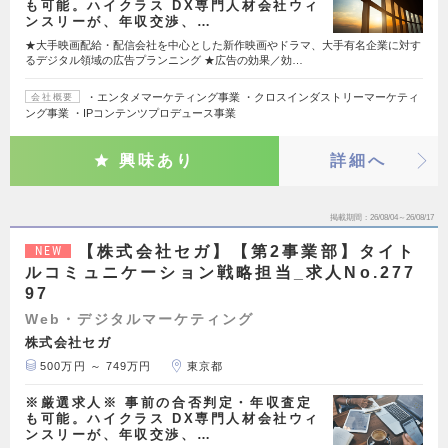
も可能。ハイクラス DX専門人材会社ウィ
ンスリーが、年収交渉、…
★大手映画配給・配信会社を中心とした新作映画やドラマ、大手有名企業に対す
るデジタル領域の広告プランニング ★広告の効果／効…
・エンタメマーケティング事業 ・クロスインダストリーマーケティ
会社概要
ング事業 ・IPコンテンツプロデュース事業
興味あり
詳細へ
掲載期間
26/08/04～26/08/17
【株式会社セガ】【第2事業部】タイト
NEW
ルコミュニケーション戦略担当_求人No.277
97
Web・デジタルマーケティング
株式会社セガ
500万円 ～ 749万円
東京都
※厳選求人※ 事前の合否判定・年収査定
も可能。ハイクラス DX専門人材会社ウィ
ンスリーが、年収交渉、…