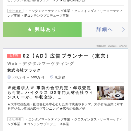
るデジタル領域の広告プランニング ★広告の効果／効…
・エンタメマーケティング事業 ・クロスインダストリーマーケティ
会社概要
ング事業 ・IPコンテンツプロデュース事業
興味あり
詳細へ
掲載期間
26/08/04～26/08/17
02【AD】広告プランナー（東京）
NEW
Web・デジタルマーケティング
株式会社フラッグ
500万円 ～ 599万円
東京都
※厳選求人※ 事前の合否判定・年収査定
も可能。ハイクラス DX専門人材会社ウィ
ンスリーが、年収交渉、…
★大手映画配給・配信会社を中心とした新作映画やドラマ、大手有名企業に対す
るデジタル領域の広告プランニング ★広告の効果／効…
・エンタメマーケティング事業 ・クロスインダストリーマーケティ
会社概要
ング事業 ・IPコンテンツプロデュース事業