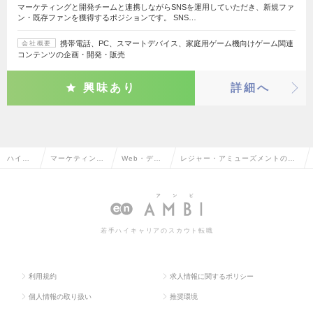
マーケティングと開発チームと連携しながらSNSを運用していただき、新規ファ
ン・既存ファンを獲得するポジションです。 SNS…
携帯電話、PC、スマートデバイス、家庭用ゲーム機向けゲーム関連
会社概要
コンテンツの企画・開発・販売
興味あり
詳細へ
ハイク
マーケティン
Web・デジ
レジャー・アミューズメントのW
ラス求
グ・販促企画・
タルマーケ
eb・デジタルマーケティングの転
人TOP
商品開発系
ティング
職・求人情報一覧
若手ハイキャリアのスカウト転職
利用規約
求人情報に関するポリシー
個人情報の取り扱い
推奨環境