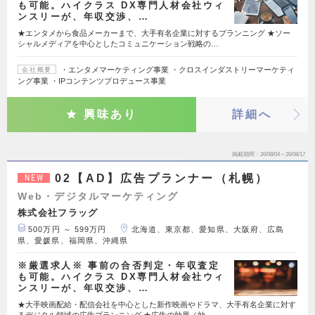
も可能。ハイクラス DX専門人材会社ウィ
ンスリーが、年収交渉、…
★エンタメから食品メーカーまで、大手有名企業に対するプランニング ★ソー
シャルメディアを中心としたコミュニケーション戦略の…
・エンタメマーケティング事業 ・クロスインダストリーマーケティ
会社概要
ング事業 ・IPコンテンツプロデュース事業
興味あり
詳細へ
掲載期間
26/08/04～26/08/17
02【AD】広告プランナー（札幌）
NEW
Web・デジタルマーケティング
株式会社フラッグ
500万円 ～ 599万円
北海道、東京都、愛知県、大阪府、広島
県、愛媛県、福岡県、沖縄県
※厳選求人※ 事前の合否判定・年収査定
も可能。ハイクラス DX専門人材会社ウィ
ンスリーが、年収交渉、…
★大手映画配給・配信会社を中心とした新作映画やドラマ、大手有名企業に対す