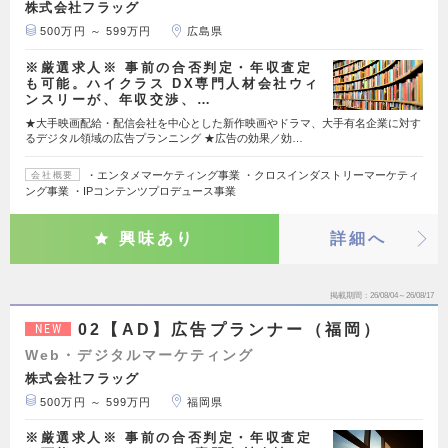
株式会社フラッグ
500万円 ～ 599万円
広島県
※厳選求人※ 事前の合否判定・年収査定
も可能。ハイクラス DX専門人材会社ウィ
ンスリーが、年収交渉、…
★大手映画配給・配信会社を中心とした新作映画やドラマ、大手有名企業に対す
るデジタル領域の広告プランニング ★広告の効果／効…
・エンタメマーケティング事業 ・クロスインダストリーマーケティ
会社概要
ング事業 ・IPコンテンツプロデュース事業
興味あり
詳細へ
掲載期間
26/08/04～26/08/17
02【AD】広告プランナー（福岡）
NEW
Web・デジタルマーケティング
株式会社フラッグ
500万円 ～ 599万円
福岡県
※厳選求人※ 事前の合否判定・年収査定