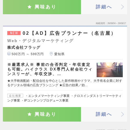
興味あり
詳細へ
掲載期間
26/08/04～26/08/17
02【AD】広告プランナー（名古屋）
NEW
Web・デジタルマーケティング
株式会社フラッグ
500万円 ～ 599万円
愛知県
※厳選求人※ 事前の合否判定・年収査定
も可能。ハイクラス DX専門人材会社ウィ
ンスリーが、年収交渉、…
★大手映画配給・配信会社を中心とした新作映画やドラマ、大手有名企業に対す
るデジタル領域の広告プランニング ★広告の効果／効…
・エンタメマーケティング事業 ・クロスインダストリーマーケティ
会社概要
ング事業 ・IPコンテンツプロデュース事業
興味あり
詳細へ