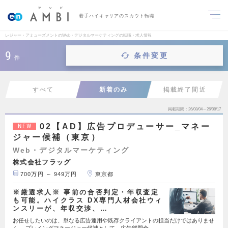
若手ハイキャリアのスカウト転職
レジャー・アミューズメントのWeb・デジタルマーケティングの転職・求人情報
9
条件変更
件
すべて
新着のみ
掲載終了間近
掲載期間
26/08/04～26/08/17
02【AD】広告プロデューサー_マネー
NEW
ジャー候補（東京）
Web・デジタルマーケティング
株式会社フラッグ
700万円 ～ 949万円
東京都
※厳選求人※ 事前の合否判定・年収査定
も可能。ハイクラス DX専門人材会社ウィ
ンスリーが、年収交渉、…
お任せしたいのは、単なる広告運用や既存クライアントの担当だけではありませ