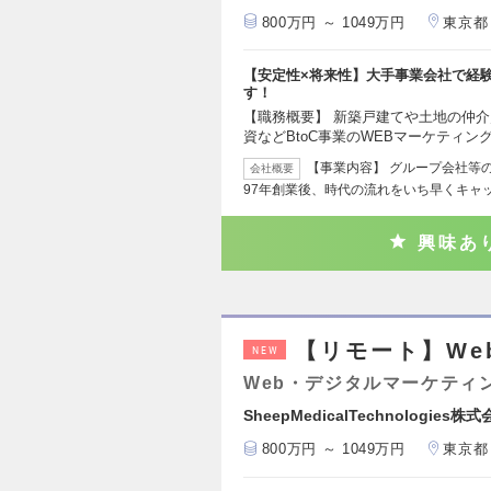
800万円 ～ 1049万円
東京都
【安定性×将来性】大手事業会社で経
す！
【職務概要】 新築戸建てや土地の仲
資などBtoC事業のWEBマーケティン
【事業内容】 グループ会社等の
会社概要
97年創業後、時代の流れをいち早くキャ
興味あ
【リモート】We
NEW
Web・デジタルマーケティ
SheepMedicalTechnologies株
800万円 ～ 1049万円
東京都