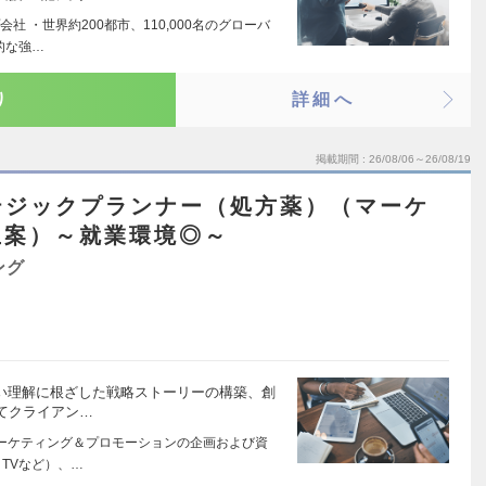
 ・世界約200都市、110,000名のグローバ
的な強…
り
詳細へ
掲載期間
26/08/06～26/08/19
テジックプランナー（処方薬）（マーケ
立案）～就業環境◎～
ング
深い理解に根ざした戦略ストーリーの構築、創
てクライアン…
ーケティング＆プロモーションの企画および資
TVなど）、…