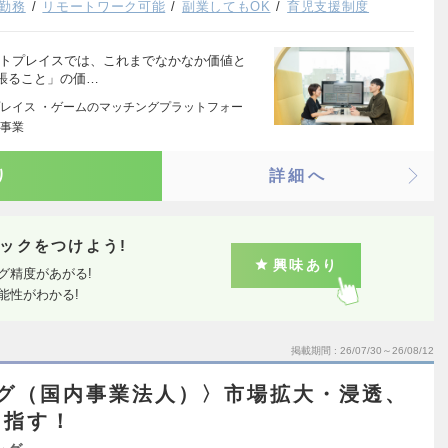
勤務
リモートワーク可能
副業してもOK
育児支援制度
ットプレイスでは、これまでなかなか価値と
張ること」の価…
レイス ・ゲームのマッチングプラットフォー
ー事業
り
詳細へ
ックをつけよう!
興味あり
グ精度があがる!
能性がわかる!
掲載期間
26/07/30～26/08/12
ング（国内事業法人）〉市場拡大・浸透、
目指す！