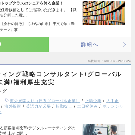
内トップクラスのシェアを誇る企業！
責任者候補としてご活躍いただきます。 【職
 ※分析した数…
 【会社の特徴】 【社名の由来】 干支で羊（Sh
をテーマに事…
り
詳細へ
掲載期間
26/08/06～26/08/24
ティング戦略コンサルタント/グローバル
%未満/福利厚生充実
ング
海外展開あり（日系グローバル企業）
上場企業
大手企
海外折衝
英語力が必要
転勤なし
土日祝休み
ポテンシャ
上
る顧客接点改革/デジタルマーケティングの
支援 上記に関…