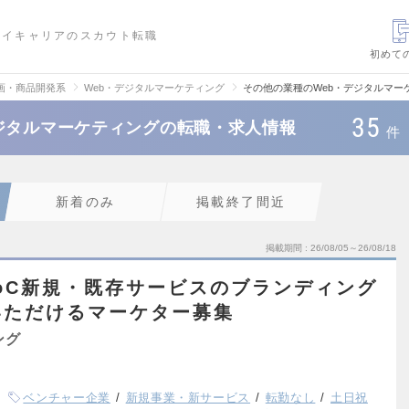
ハイキャリアのスカウト転職
初めて
画・商品開発系
Web・デジタルマーケティング
その他の業種のWeb・デジタルマー
35
ジタルマーケティングの転職・求人情報
件
新着のみ
掲載終了間近
掲載期間
26/08/05～26/08/18
oC新規・既存サービスのブランディング
いただけるマーケター募集
ング
ベンチャー企業
新規事業・新サービス
転勤なし
土日祝