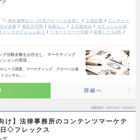
ング
海外展開あり（日系グローバル企業）
上場企業
ベンチャー
力が必要
英語力不問
転勤なし
土日祝休み
ポテンシャル採
ストックオプションあり
リモートワーク可能
副業してもOK
ング活動全般をお任せし、マーケティング
ッションの実現…
やニーズ調査、マーケティング、グローバル進
ットコンサル」…
り
詳細へ
掲載期間
26/07/18～26/08/17
者向け】法律事務所のコンテンツマーケテ
5日◇フレックス
ング