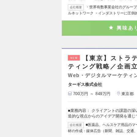
・世界有数事業会社のグループ会社
会社概要
ルネットワーク ・インダストリーに圧倒
興味あ
【東京】ストラ
NEW
ティング戦略／企画
Web・デジタルマーケティ
ターギス株式会社
700万円 ～ 849万円
東京都
■業務内容： クライアントの課題の
造的な視点からのアイデア開発を通じ
■医薬品、ヘルスケア用品のマ
会社概要
材の作成：媒体広告（新聞、雑誌、交通、