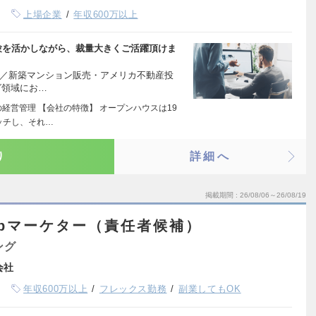
上場企業
年収600万以上
験を活かしながら、裁量大きくご活躍頂けま
介／新築マンション販売・アメリカ不動産投
グ領域にお…
経営管理 【会社の特徴】 オープンハウスは19
ッチし、それ…
り
詳細へ
掲載期間
26/08/06～26/08/19
bマーケター（責任者候補）
ング
式会社
年収600万以上
フレックス勤務
副業してもOK