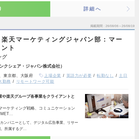
り
詳細へ
掲載期間
26/08/06～26/08/19
】楽天マーケティングジャパン部：マー
タント
ング
ンクシェア・ジャパン株式会社）
、東京都、大阪府
上場企業
英語力が必要
転勤なし
土日
ス勤務
リモートワーク可能
h企業や楽天グループ各事業をクライアントと
bマーケティング戦略、コミュニケーション
MET…
カンパニーとして、デジタル広告事業、リサー
開。所属するグ…