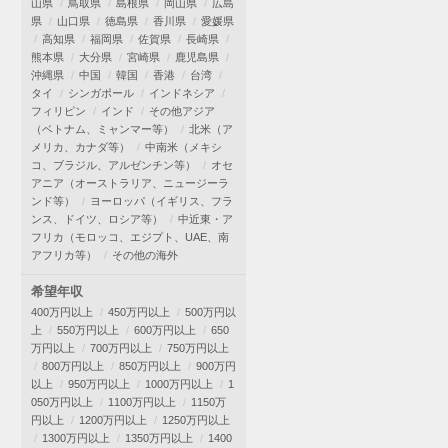
山県
鳥取県
島根県
岡山県
広島
県
山口県
徳島県
香川県
愛媛県
高知県
福岡県
佐賀県
長崎県
熊本県
大分県
宮崎県
鹿児島県
沖縄県
中国
韓国
香港
台湾
タイ
シンガポール
インドネシア
フィリピン
インド
その他アジア
（ベトナム、ミャンマー等）
北米（ア
メリカ、カナダ等）
中南米（メキシ
コ、ブラジル、アルゼンチン等）
オセ
アニア（オーストラリア、ニュージーラ
ンド等）
ヨーロッパ（イギリス、フラ
ンス、ドイツ、ロシア等）
中近東・ア
フリカ（モロッコ、エジプト、UAE、南
アフリカ等）
その他の海外
希望年収
400万円以上
450万円以上
500万円以
上
550万円以上
600万円以上
650
万円以上
700万円以上
750万円以上
800万円以上
850万円以上
900万円
以上
950万円以上
1000万円以上
1
050万円以上
1100万円以上
1150万
円以上
1200万円以上
1250万円以上
1300万円以上
1350万円以上
1400