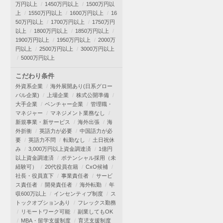
万円以上
1450万円以上
1500万円以
上
1550万円以上
1600万円以上
16
50万円以上
1700万円以上
1750万円
以上
1800万円以上
1850万円以上
1900万円以上
1950万円以上
2000万
円以上
2500万円以上
3000万円以上
5000万円以上
こだわり条件
外資系企業
海外展開あり(日系グロー
バル企業)
上場企業
株式公開準備
大手企業
ベンチャー企業
管理職・
マネジャー
マネジメント業務なし
新規事業・新サービス
海外出張
海
外折衝
英語力が必要
中国語力が必
要
英語力不問
転勤なし
土日祝休
み
3,000万円以上資金調達済
1億円
以上資金調達済
ポテンシャル採用（未
経験可）
20代役員在籍
CxO候補
社長・役員直下
事業責任者
サービ
ス責任者
開発責任者
海外転勤
年
収600万以上
インセンティブ制度
ス
トックオプションあり
フレックス勤務
リモートワーク可能
副業してもOK
MBA・留学支援制度
育児支援制度