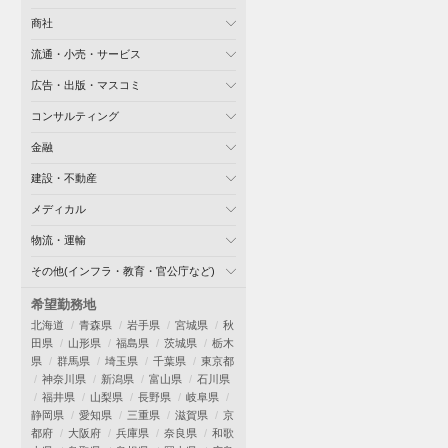
商社
流通・小売・サービス
広告・出版・マスコミ
コンサルティング
金融
建設・不動産
メディカル
物流・運輸
その他(インフラ・教育・官公庁など)
希望勤務地
北海道
青森県
岩手県
宮城県
秋
田県
山形県
福島県
茨城県
栃木
県
群馬県
埼玉県
千葉県
東京都
神奈川県
新潟県
富山県
石川県
福井県
山梨県
長野県
岐阜県
静岡県
愛知県
三重県
滋賀県
京
都府
大阪府
兵庫県
奈良県
和歌