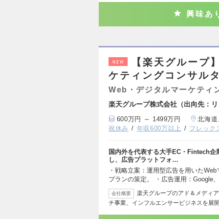
興味あ
【楽天グループ
NEW
ケティングコンサル
Web・デジタルマーケティ
楽天グループ株式会社（出向先：リ
600万円 ～ 1499万円
北海道
祝休み
年収600万以上
フレック
国内外を代表する大手EC・Fintec
し、広告プラットフォ…
・戦略立案：運用型広告を用いたWe
プランの策定。 ・広告運用：Google、
楽天グループのアド＆メディア
会社概要
チ事業、インフルエンサービジネスを展