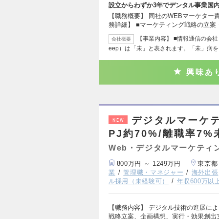
設立からわずか3年でデンタル事業国
【職務概要】 同社のWEBマーケター
務詳細】 ■マーケティング戦略の立案
【事業内容】 ■情報通信の会社
会社概要
eep）は「未」と表されます。「未」病
興味あ
デジタルマーケ
NEW
PJ約70%/離職率7
Web・デジタルマーケティ
800万円 ～ 1249万円
東京都
業
管理職・マネジャー
海外出張
ル採用（未経験可）
年収600万以
【職務内容】 デジタル技術の進展によ
戦略立案、企画構想、実行・効果創出