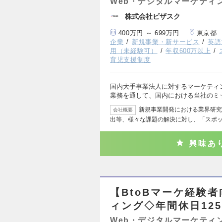
Web・デジタルマーケティ
株式会社ビザスク
400万円 ～ 699万円
東京都
企業
新規事業・新サービス
英語
用（未経験可）
年収600万以上
育児支援制度
国内大手事業法人に対するマーケティ
業務を通して、国内における当社のミ
新規事業開発における業界研究
会社概要
出等、様々な課題の解決に対し、「スポ
興味あ
【BtoBマーケ経験
ィング◇年間休日12
Web・デジタルマーケティ