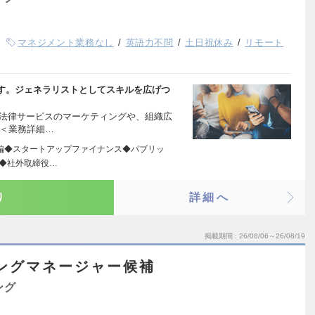
マネジメント業務なし
英語力不問
土日祝休み
リモート
す。ジェネラリストとしてスキルを広げつ
る法律サービスのマーケティングや、組織広
 ＜業務詳細…
編◆スタートアップファイナンス◆パブリッ
ー◆社外取締役…
り
詳細へ
掲載期間
26/08/06～26/08/19
ングマネージャー候補
ング