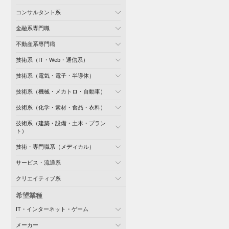
コンサルタント系
金融系専門職
不動産系専門職
技術系（IT・Web・通信系）
技術系（電気・電子・半導体）
技術系（機械・メカトロ・自動車）
技術系（化学・素材・食品・衣料）
技術系（建築・設備・土木・プラン
ト）
技術・専門職系（メディカル）
サービス・流通系
クリエイティブ系
希望業種
IT・インターネット・ゲーム
メーカー