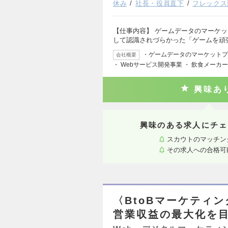
休み
社長・役員直下
フレックス
【仕事内容】 ゲームデータのマーケ
して認識されづらかった「ゲームを頑
・ゲームデータのマーケットプ
会社概要
・ Webサービス開発事業 ・ 飲食メーカ
興味あ
興味のある求人にチェ
スカウトのマッチン
その求人への合格可
〈BtoBマーケティ
営業収益の最大化を