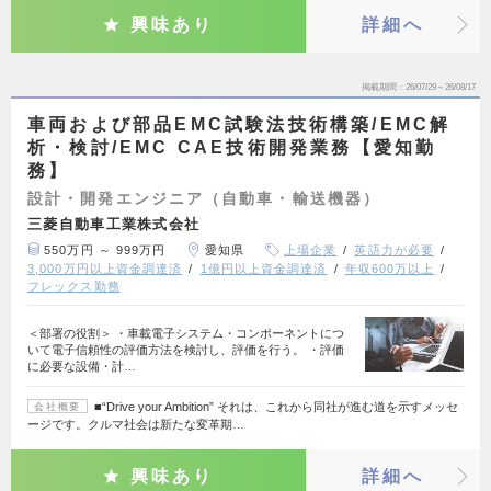
興味あり
詳細へ
掲載期間
26/07/29～26/08/17
車両および部品EMC試験法技術構築/EMC解
析・検討/EMC CAE技術開発業務【愛知勤
務】
設計・開発エンジニア（自動車・輸送機器）
三菱自動車工業株式会社
550万円 ～ 999万円
愛知県
上場企業
英語力が必要
3,000万円以上資金調達済
1億円以上資金調達済
年収600万以上
フレックス勤務
＜部署の役割＞ ・車載電子システム・コンポーネントにつ
いて電子信頼性の評価方法を検討し、評価を行う。 ・評価
に必要な設備・計…
■“Drive your Ambition” それは、これから同社が進む道を示すメッセ
会社概要
ージです。クルマ社会は新たな変革期…
興味あり
詳細へ