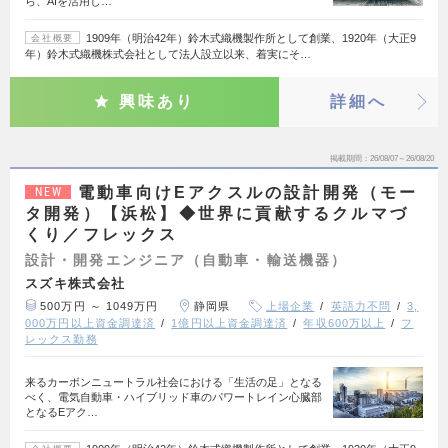
ら、AIを活用し…
1909年（明治42年）鈴木式織機製作所として創業、1920年（大正9
会社概要
年）鈴木式織機株式会社として法人設立以来、着実にそ…
興味あり
詳細へ
掲載期間
26/08/07～26/08/20
電動車向けEアクスルの設計開発（モー
NEW
タ開発）【浜松】◆世界に貢献するクルマづ
くり／フレックス
設計・開発エンジニア（自動車・輸送機器）
スズキ株式会社
500万円 ～ 1049万円
静岡県
上場企業
英語力不問
3,
000万円以上資金調達済
1億円以上資金調達済
年収600万以上
フ
レックス勤務
来るカーボンニュートラル社会における「生活の足」となる
べく、電気自動車・ハイブリッド車のパワートレイン心臓部
となるEアク…