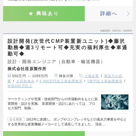
興味あり
詳細へ
掲載期間
26/07/31～26/08/20
設計開発(次世代CMP装置新ユニット)◆藤沢
勤務◆週3リモート可◆充実の福利厚生◆車通
勤可◆
設計・開発エンジニア（自動車・輸送機器）
株式会社荏原製作所
550万円 ～ 1099万円
神奈川県
上場企業
英語力が必
要
土日祝休み
3,000万円以上資金調達済
1億円以上資金調達済
年収600万以上
マーケティングや営業・技術部門からの市場動向をもとに装
置開発・設計を実施。 装置開発・設計にあたっては、プロ
セス部門、制御…
1912年に創業し、ポンプやコンプレッサなどの風水力事業を中心と
会社概要
する世界的な産業機械メーカーとして成長してきました。 現在…