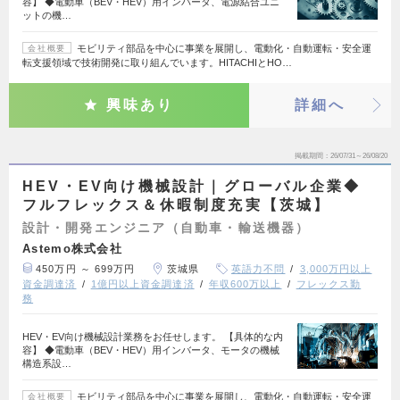
容】 ◆電動車（BEV・HEV）用インバータ、電源結合ユニ
ットの機…
モビリティ部品を中心に事業を展開し、電動化・自動運転・安全運
会社概要
転支援領域で技術開発に取り組んでいます。HITACHIとHO…
興味あり
詳細へ
掲載期間
26/07/31～26/08/20
HEV・EV向け機械設計｜グローバル企業◆
フルフレックス＆休暇制度充実【茨城】
設計・開発エンジニア（自動車・輸送機器）
Astemo株式会社
450万円 ～ 699万円
茨城県
英語力不問
3,000万円以上
資金調達済
1億円以上資金調達済
年収600万以上
フレックス勤
務
HEV・EV向け機械設計業務をお任せします。 【具体的な内
容】 ◆電動車（BEV・HEV）用インバータ、モータの機械
構造系設…
モビリティ部品を中心に事業を展開し、電動化・自動運転・安全運
会社概要