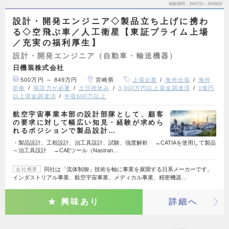
掲載期間
26/07/31～26/08/20
設計・開発エンジニア◇製品立ち上げに携わ
る◇空飛ぶ車／人工衛星【東証プライム上場
／充実の福利厚生】
設計・開発エンジニア（自動車・輸送機器）
日機装株式会社
500万円 ～ 849万円
宮崎県
上場企業
海外出張
海外
折衝
英語力が必要
土日祝休み
3,000万円以上資金調達済
1億円
以上資金調達済
年収600万以上
航空宇宙事業本部の設計部隊として、顧客
の要求に対して幅広い知見・経験が求めら
れるポジションで製品設計…
・製品設計、工程設計、治工具設計、試験、強度解析 →CATIAを使用して製品
～治工具設計 →CAEツール（Nastran…
同社は「流体制御」技術を軸に事業を展開する日系メーカーです。
会社概要
インダストリアル事業、航空宇宙事業、メディカル事業、精密機器…
興味あり
詳細へ