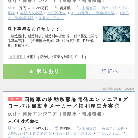
設計・開発エンジニア（自動車・輸送機器）
750万円 ～ 1699万円
兵庫県
上場企業
海外出張
海外
折衝
英語力が必要
土日祝休み
3,000万円以上資金調達済
1億円
以上資金調達済
年収600万以上
以下業務をお任せします。
・構造設計、構造解析、構造材料評価 等 ・船体構造に関わ
る基本設計 （船級協会規則に基づく強度計算、FEM解
析、各種検討、…
技術力を活かした事業を展開しています。
会社概要
興味あり
詳細へ
掲載期間
26/08/07～26/08/20
四輪車の駆動系部品開発エンジニア■グ
NEW
ローバル自動車メーカー／福利厚生充実◎
設計・開発エンジニア（自動車・輸送機器）
スズキ株式会社
500万円 ～ 1049万円
静岡県
上場企業
英語力が必要
3,000万円以上資金調達済
1億円以上資金調達済
年収600万以上