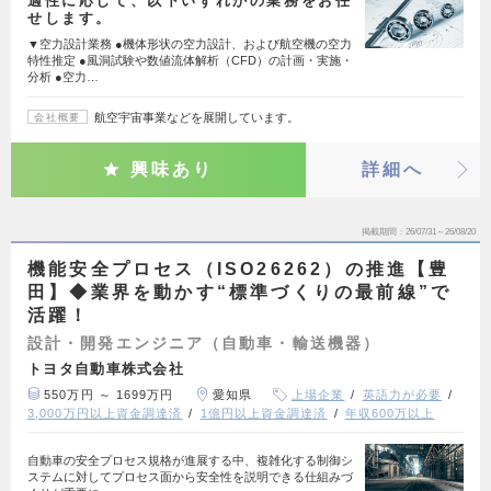
適性に応じて、以下いずれかの業務をお任
せします。
▼空力設計業務 ●機体形状の空力設計、および航空機の空力
特性推定 ●風洞試験や数値流体解析（CFD）の計画・実施・
分析 ●空力…
航空宇宙事業などを展開しています。
会社概要
興味あり
詳細へ
掲載期間
26/07/31～26/08/20
機能安全プロセス（ISO26262）の推進【豊
田】◆業界を動かす“標準づくりの最前線”で
活躍！
設計・開発エンジニア（自動車・輸送機器）
トヨタ自動車株式会社
550万円 ～ 1699万円
愛知県
上場企業
英語力が必要
3,000万円以上資金調達済
1億円以上資金調達済
年収600万以上
自動車の安全プロセス規格が進展する中、複雑化する制御シ
ステムに対してプロセス面から安全性を説明できる仕組みづ