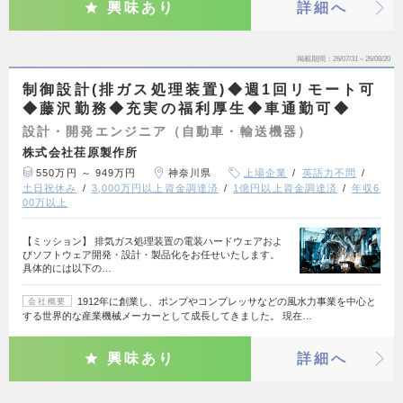
興味あり
詳細へ
掲載期間
26/07/31～26/08/20
制御設計(排ガス処理装置)◆週1回リモート可
◆藤沢勤務◆充実の福利厚生◆車通勤可◆
設計・開発エンジニア（自動車・輸送機器）
株式会社荏原製作所
550万円 ～ 949万円
神奈川県
上場企業
英語力不問
土日祝休み
3,000万円以上資金調達済
1億円以上資金調達済
年収6
00万以上
【ミッション】 排気ガス処理装置の電装ハードウェアおよ
びソフトウェア開発・設計・製品化をお任せいたします。
具体的には以下の…
1912年に創業し、ポンプやコンプレッサなどの風水力事業を中心と
会社概要
する世界的な産業機械メーカーとして成長してきました。 現在…
興味あり
詳細へ