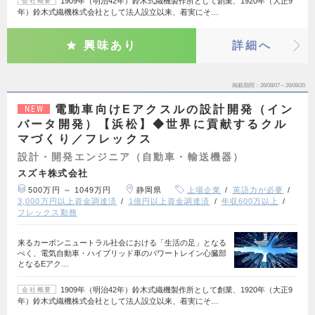
1909年（明治42年）鈴木式織機製作所として創業、1920年（大正9
会社概要
年）鈴木式織機株式会社として法人設立以来、着実にそ…
興味あり
詳細へ
掲載期間
26/08/07～26/08/20
電動車向けEアクスルの設計開発（イン
NEW
バータ開発）【浜松】◆世界に貢献するクル
マづくり／フレックス
設計・開発エンジニア（自動車・輸送機器）
スズキ株式会社
500万円 ～ 1049万円
静岡県
上場企業
英語力が必要
3,000万円以上資金調達済
1億円以上資金調達済
年収600万以上
フレックス勤務
来るカーボンニュートラル社会における「生活の足」となる
べく、電気自動車・ハイブリッド車のパワートレイン心臓部
となるEアク…
1909年（明治42年）鈴木式織機製作所として創業、1920年（大正9
会社概要
年）鈴木式織機株式会社として法人設立以来、着実にそ…