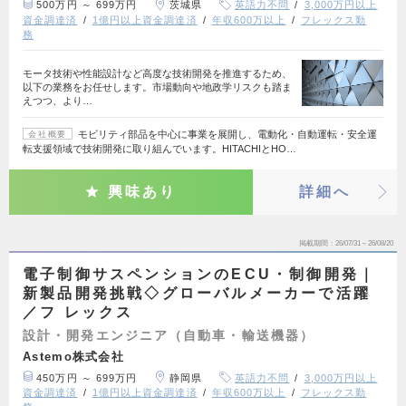
500万円 ～ 699万円
茨城県
英語力不問
3,000万円以上
資金調達済
1億円以上資金調達済
年収600万以上
フレックス勤
務
モータ技術や性能設計など高度な技術開発を推進するため、
以下の業務をお任せします。市場動向や地政学リスクも踏ま
えつつ、より…
モビリティ部品を中心に事業を展開し、電動化・自動運転・安全運
会社概要
転支援領域で技術開発に取り組んでいます。HITACHIとHO…
興味あり
詳細へ
掲載期間
26/07/31～26/08/20
電子制御サスペンションのECU・制御開発｜
新製品開発挑戦◇グローバルメーカーで活躍
／フ レックス
設計・開発エンジニア（自動車・輸送機器）
Astemo株式会社
450万円 ～ 699万円
静岡県
英語力不問
3,000万円以上
資金調達済
1億円以上資金調達済
年収600万以上
フレックス勤