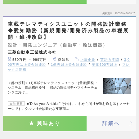
掲載期間
26/07/29～26/08/17
車載テレマティクスユニットの開発設計業務
◆愛知勤務【新規開発/開発済み製品の車種展
開・維持改良】
設計・開発エンジニア（自動車・輸送機器）
三菱自動車工業株式会社
550万円 ～ 999万円
愛知県
上場企業
英語力不問
3,0
00万円以上資金調達済
1億円以上資金調達済
年収600万以上
フレ
ックス勤務
＜部の役割＞ (1)車載テレマティクスユニット(量産)開発 ・
システム、部品構想検討 部品の新規開発やマイナーチェ
ンジにおけ…
■“Drive your Ambition” それは、これから同社が進む道を示すメッセ
会社概要
ージです。クルマ社会は新たな変革期…
興味あり
詳細へ