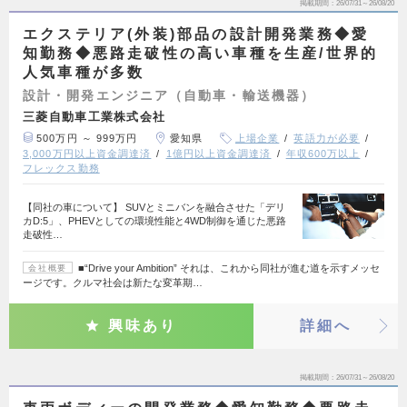
掲載期間
26/07/31～26/08/20
エクステリア(外装)部品の設計開発業務◆愛
知勤務◆悪路走破性の高い車種を生産/世界的
人気車種が多数
設計・開発エンジニア（自動車・輸送機器）
三菱自動車工業株式会社
500万円 ～ 999万円
愛知県
上場企業
英語力が必要
3,000万円以上資金調達済
1億円以上資金調達済
年収600万以上
フレックス勤務
【同社の車について】 SUVとミニバンを融合させた「デリ
カD:5」、PHEVとしての環境性能と4WD制御を通じた悪路
走破性…
■“Drive your Ambition” それは、これから同社が進む道を示すメッセ
会社概要
ージです。クルマ社会は新たな変革期…
興味あり
詳細へ
掲載期間
26/07/31～26/08/20