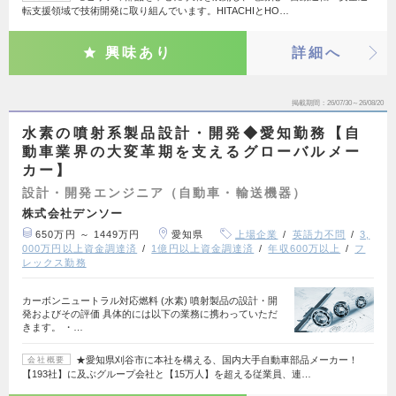
転支援領域で技術開発に取り組んでいます。HITACHIとHO…
興味あり
詳細へ
掲載期間
26/07/30～26/08/20
水素の噴射系製品設計・開発◆愛知勤務【自
動車業界の大変革期を支えるグローバルメー
カー】
設計・開発エンジニア（自動車・輸送機器）
株式会社デンソー
650万円 ～ 1449万円
愛知県
上場企業
英語力不問
3,
000万円以上資金調達済
1億円以上資金調達済
年収600万以上
フ
レックス勤務
カーボンニュートラル対応燃料 (水素) 噴射製品の設計・開
発およびその評価 具体的には以下の業務に携わっていただ
きます。 ・…
★愛知県刈谷市に本社を構える、国内大手自動車部品メーカー！
会社概要
【193社】に及ぶグループ会社と【15万人】を超える従業員、連…