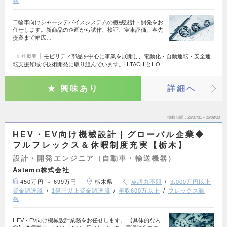
務
二輪車向けシャーシデバイスシステムの機械設計・開発をお
任せします。新商品の企画から試作、検証、実車評価、客先
提案まで幅広…
モビリティ部品を中心に事業を展開し、電動化・自動運転・安全運
会社概要
転支援領域で技術開発に取り組んでいます。HITACHIとHO…
興味あり
詳細へ
掲載期間
26/07/31～26/08/20
HEV・EV向け機械設計｜グローバル企業◆
フルフレックス＆休暇制度充実【栃木】
設計・開発エンジニア（自動車・輸送機器）
Astemo株式会社
450万円 ～ 699万円
栃木県
英語力不問
3,000万円以上
資金調達済
1億円以上資金調達済
年収600万以上
フレックス勤
務
HEV・EV向け機械設計業務をお任せします。 【具体的な内