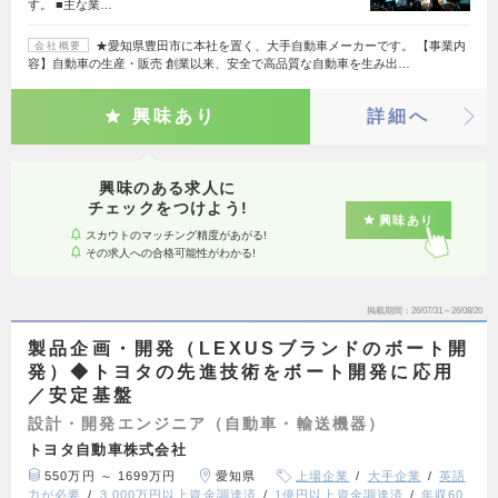
す。 ■主な業…
★愛知県豊田市に本社を置く、大手自動車メーカーです。 【事業内
会社概要
容】自動車の生産・販売 創業以来、安全で高品質な自動車を生み出…
興味あり
詳細へ
興味のある求人に
チェックをつけよう!
興味あり
スカウトのマッチング精度があがる!
その求人への合格可能性がわかる!
掲載期間
26/07/31～26/08/20
製品企画・開発（LEXUSブランドのボート開
発）◆トヨタの先進技術をボート開発に応用
／安定基盤
設計・開発エンジニア（自動車・輸送機器）
トヨタ自動車株式会社
550万円 ～ 1699万円
愛知県
上場企業
大手企業
英語
力が必要
3,000万円以上資金調達済
1億円以上資金調達済
年収60