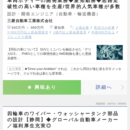
車両ボディーの開発業務◆愛知勤務◆悪路走
破性の高い車種を生産/世界的人気車種が多数
設計・開発エンジニア（自動車・輸送機器）
三菱自動車工業株式会社
500万円 ～ 999万円
愛知県
上場企業
英語力が必要
3,000万円以上資金調達済
1億円以上資金調達済
年収600万以上
フレックス勤務
【同社の車について】 SUVとミニバンを融合させた「デリ
カD:5」、PHEVとしての環境性能と4WD制御を通じた悪路
走破性…
■“Drive your Ambition” それは、これから同社が進む道を示すメッセ
会社概要
ージです。クルマ社会は新たな変革期…
興味あり
詳細へ
掲載期間
26/07/31～26/08/20
四輪車のワイパー・ウォッシャータンク部品
の設計【静岡】◆グローバル自動車メーカー
／福利厚生充実◎