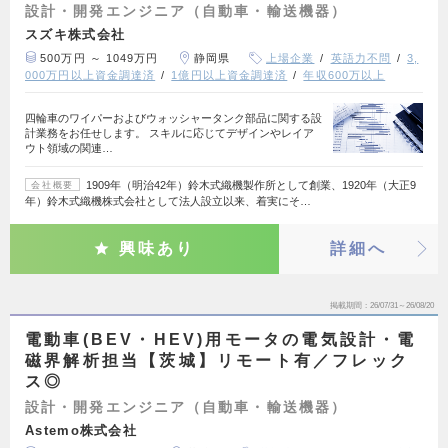
設計・開発エンジニア（自動車・輸送機器）
スズキ株式会社
500万円 ～ 1049万円
静岡県
上場企業
英語力不問
3,
000万円以上資金調達済
1億円以上資金調達済
年収600万以上
四輪車のワイパーおよびウォッシャータンク部品に関する設
計業務をお任せします。 スキルに応じてデザインやレイア
ウト領域の関連…
1909年（明治42年）鈴木式織機製作所として創業、1920年（大正9
会社概要
年）鈴木式織機株式会社として法人設立以来、着実にそ…
興味あり
詳細へ
掲載期間
26/07/31～26/08/20
電動車(BEV・HEV)用モータの電気設計・電
磁界解析担当【茨城】リモート有／フレック
ス◎
設計・開発エンジニア（自動車・輸送機器）
Astemo株式会社