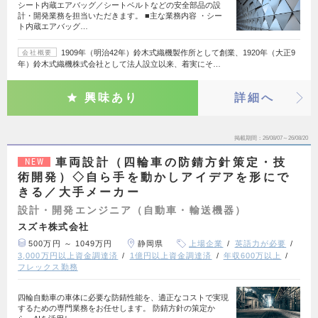
シート内蔵エアバッグ／シートベルトなどの安全部品の設
計・開発業務を担当いただきます。 ■主な業務内容 ・シー
ト内蔵エアバッグ…
1909年（明治42年）鈴木式織機製作所として創業、1920年（大正9
会社概要
年）鈴木式織機株式会社として法人設立以来、着実にそ…
興味あり
詳細へ
掲載期間
26/08/07～26/08/20
車両設計（四輪車の防錆方針策定・技
NEW
術開発）◇自ら手を動かしアイデアを形にで
きる／大手メーカー
設計・開発エンジニア（自動車・輸送機器）
スズキ株式会社
500万円 ～ 1049万円
静岡県
上場企業
英語力が必要
3,000万円以上資金調達済
1億円以上資金調達済
年収600万以上
フレックス勤務
四輪自動車の車体に必要な防錆性能を、適正なコストで実現
するための専門業務をお任せします。 防錆方針の策定か