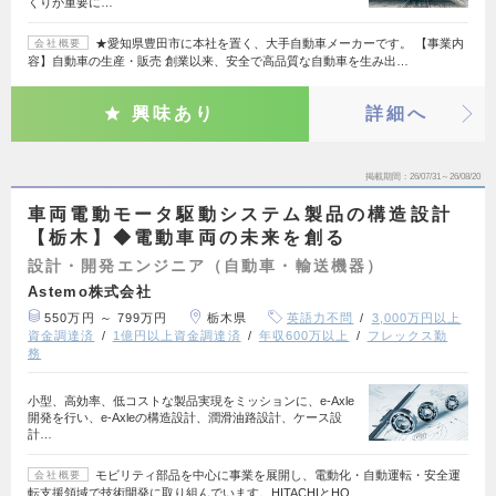
くりが重要に…
★愛知県豊田市に本社を置く、大手自動車メーカーです。 【事業内
会社概要
容】自動車の生産・販売 創業以来、安全で高品質な自動車を生み出…
興味あり
詳細へ
掲載期間
26/07/31～26/08/20
車両電動モータ駆動システム製品の構造設計
【栃木】◆電動車両の未来を創る
設計・開発エンジニア（自動車・輸送機器）
Astemo株式会社
550万円 ～ 799万円
栃木県
英語力不問
3,000万円以上
資金調達済
1億円以上資金調達済
年収600万以上
フレックス勤
務
小型、高効率、低コストな製品実現をミッションに、e-Axle
開発を行い、e-Axleの構造設計、潤滑油路設計、ケース設
計…
モビリティ部品を中心に事業を展開し、電動化・自動運転・安全運
会社概要
転支援領域で技術開発に取り組んでいます。HITACHIとHO…