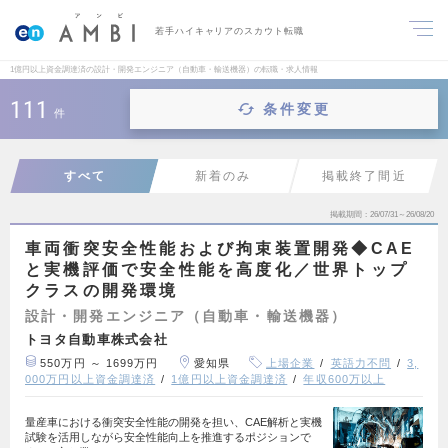
若手ハイキャリアのスカウト転職
1億円以上資金調達済の設計・開発エンジニア（自動車・輸送機器）の転職・求人情報
111
条件変更
件
すべて
新着のみ
掲載終了間近
掲載期間
26/07/31～26/08/20
車両衝突安全性能および拘束装置開発◆CAE
と実機評価で安全性能を高度化／世界トップ
クラスの開発環境
設計・開発エンジニア（自動車・輸送機器）
トヨタ自動車株式会社
550万円 ～ 1699万円
愛知県
上場企業
英語力不問
3,
000万円以上資金調達済
1億円以上資金調達済
年収600万以上
量産車における衝突安全性能の開発を担い、CAE解析と実機
試験を活用しながら安全性能向上を推進するポジションで