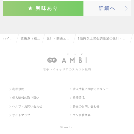
興味あり
詳細へ
ハイク
技術系（機
設計・開発エン
1億円以上資金調達済の設計・開
ラス求
械・メカト
ジニア（自動
発エンジニア（自動車・輸送機
人TOP
ロ・自動車）
車・輸送機器）
器）の転職・求人情報一覧
若手ハイキャリアのスカウト転職
利用規約
求人情報に関するポリシー
個人情報の取り扱い
推奨環境
ヘルプ・お問い合わせ
参画のお問い合わせ
サイトマップ
エン会社概要
©
en Inc.