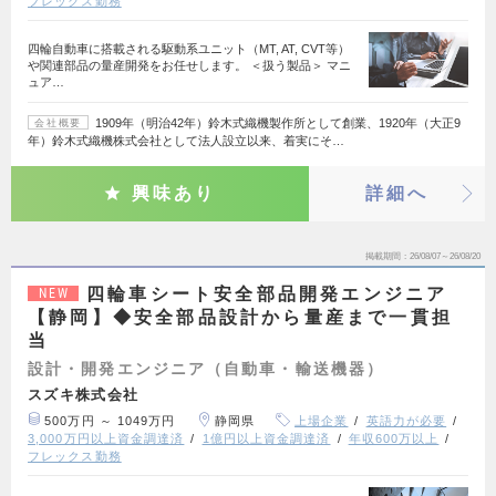
フレックス勤務
四輪自動車に搭載される駆動系ユニット（MT, AT, CVT等）
や関連部品の量産開発をお任せします。 ＜扱う製品＞ マニ
ュア…
1909年（明治42年）鈴木式織機製作所として創業、1920年（大正9
会社概要
年）鈴木式織機株式会社として法人設立以来、着実にそ…
興味あり
詳細へ
掲載期間
26/08/07～26/08/20
四輪車シート安全部品開発エンジニア
NEW
【静岡】◆安全部品設計から量産まで一貫担
当
設計・開発エンジニア（自動車・輸送機器）
スズキ株式会社
500万円 ～ 1049万円
静岡県
上場企業
英語力が必要
3,000万円以上資金調達済
1億円以上資金調達済
年収600万以上
フレックス勤務