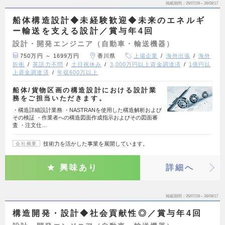
掲載期間
26/07/28～26/08/17
船体構造設計◆未経験歓迎◆未来のエネルギ
ー輸送を支える設計／賞与年4回
設計・開発エンジニア（自動車・輸送機器）
750万円 ～ 1699万円
香川県
上場企業
海外出張
海外
折衝
英語力不問
土日祝休み
3,000万円以上資金調達済
1億円以
上資金調達済
年収600万以上
船体/貨物区画の構造設計における設計業
務をご担当いただきます。
・構造詳細設計業務 ・NASTRANを使用した構造解析および
その検証 ・作業者への構造図面作成指示およびその図面審
査 ・注文仕…
技術力を活かした事業を展開しています。
会社概要
興味あり
詳細へ
掲載期間
26/07/28～26/08/17
構造開発・設計◆社会貢献性◎／賞与年4回