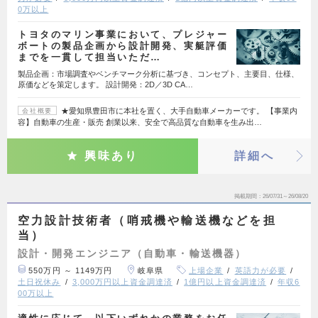
0万以上
トヨタのマリン事業において、プレジャー
ボートの製品企画から設計開発、実艇評価
までを一貫して担当いただ…
製品企画：市場調査やベンチマーク分析に基づき、コンセプト、主要目、仕様、
原価などを策定します。 設計開発：2D／3D CA…
★愛知県豊田市に本社を置く、大手自動車メーカーです。 【事業内
会社概要
容】自動車の生産・販売 創業以来、安全で高品質な自動車を生み出…
興味あり
詳細へ
掲載期間
26/07/31～26/08/20
空力設計技術者（哨戒機や輸送機などを担
当）
設計・開発エンジニア（自動車・輸送機器）
550万円 ～ 1149万円
岐阜県
上場企業
英語力が必要
土日祝休み
3,000万円以上資金調達済
1億円以上資金調達済
年収6
00万以上