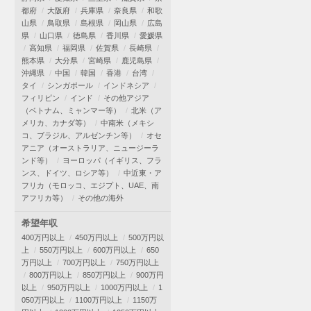
都府
大阪府
兵庫県
奈良県
和歌
山県
鳥取県
島根県
岡山県
広島
県
山口県
徳島県
香川県
愛媛県
高知県
福岡県
佐賀県
長崎県
熊本県
大分県
宮崎県
鹿児島県
沖縄県
中国
韓国
香港
台湾
タイ
シンガポール
インドネシア
フィリピン
インド
その他アジア
（ベトナム、ミャンマー等）
北米（ア
メリカ、カナダ等）
中南米（メキシ
コ、ブラジル、アルゼンチン等）
オセ
アニア（オーストラリア、ニュージーラ
ンド等）
ヨーロッパ（イギリス、フラ
ンス、ドイツ、ロシア等）
中近東・ア
フリカ（モロッコ、エジプト、UAE、南
アフリカ等）
その他の海外
希望年収
400万円以上
450万円以上
500万円以
上
550万円以上
600万円以上
650
万円以上
700万円以上
750万円以上
800万円以上
850万円以上
900万円
以上
950万円以上
1000万円以上
1
050万円以上
1100万円以上
1150万