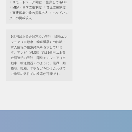
リモートワーク可能
副業してもOK
MBA・留学支援制度
育児支援制度
直接募集企業の掲載求人
ヘッドハン
ターの掲載求人
1億円以上資金調達済の設計・開発エン
ジニア（自動車・輸送機器）の転職・
求人情報の検索結果を表示していま
す。アンビ（AMBI）では1億円以上資
金調達済の設計・開発エンジニア（自
動車・輸送機器）のように、業界、勤
務地、職種、年収などを掛け合わせて
ご希望の条件での検索が可能です。