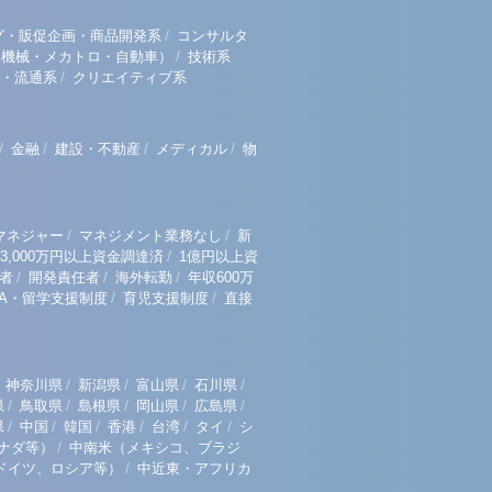
/
グ・販促企画・商品開発系
コンサルタ
/
（機械・メカトロ・自動車）
技術系
/
・流通系
クリエイティブ系
/
/
/
/
金融
建設・不動産
メディカル
物
/
/
マネジャー
マネジメント業務なし
新
/
3,000万円以上資金調達済
1億円以上資
/
/
/
者
開発責任者
海外転勤
年収600万
/
/
BA・留学支援制度
育児支援制度
直接
/
/
/
/
神奈川県
新潟県
富山県
石川県
/
/
/
/
/
県
鳥取県
島根県
岡山県
広島県
/
/
/
/
/
/
県
中国
韓国
香港
台湾
タイ
シ
/
ナダ等）
中南米（メキシコ、ブラジ
/
ドイツ、ロシア等）
中近東・アフリカ