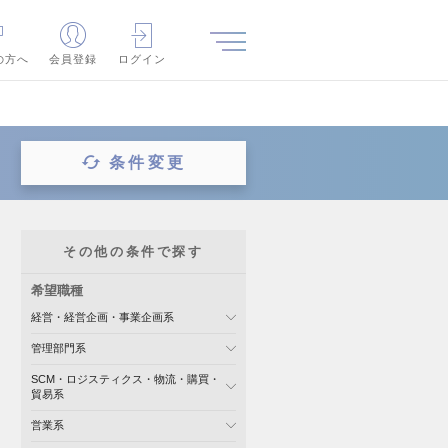
の方へ
会員登録
ログイン
条件変更
その他の条件で探す
希望職種
経営・経営企画・事業企画系
管理部門系
SCM・ロジスティクス・物流・購買・
貿易系
営業系