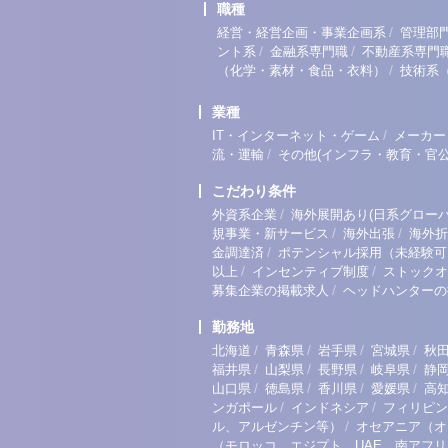
職種
/
経営・経営企画・事業企画系
管理部
/
/
ント系
金融系専門職
不動産系専門
/
（化学・素材・食品・衣料）
技術系
業種
/
IT・インターネット・ゲーム
メーカー
/
流・運輸
その他(インフラ・教育・官公
こだわり条件
/
外資系企業
海外展開あり(日系グローバ
/
/
規事業・新サービス
海外出張
海外折
/
金調達済
ポテンシャル採用（未経験可
/
/
以上
インセンティブ制度
ストックオ
/
募集企業の掲載求人
ヘッドハンターの
勤務地
/
/
/
/
北海道
青森県
岩手県
宮城県
秋
/
/
/
/
福井県
山梨県
長野県
岐阜県
静
/
/
/
/
山口県
徳島県
香川県
愛媛県
高
/
/
ンガポール
インドネシア
フィリピン
/
ル、アルゼンチン等）
オセアニア（オ
（モロッコ、エジプト、UAE、南アフ