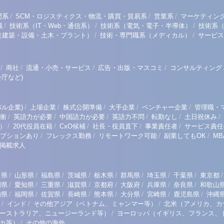
/
/
/
門系
SCM・ロジスティクス・物流・購買・貿易系
営業系
マーケティン
/
/
/
職
技術系（IT・Web・通信系）
技術系（電気・電子・半導体）
技術系
/
/
（建築・設備・土木・プラント）
技術・専門職系（メディカル）
サービス
/
/
/
/
商社
流通・小売・サービス
広告・出版・マスコミ
コンサルティング
庁など)
/
/
/
/
/
ル企業)
上場企業
株式公開準備
大手企業
ベンチャー企業
管理職・
/
/
/
/
/
/
衝
英語力が必要
中国語力が必要
英語力不問
転勤なし
土日祝休み
/
/
/
/
/
）
20代役員在籍
CxO候補
社長・役員直下
事業責任者
サービス責任
/
/
/
/
プションあり
フレックス勤務
リモートワーク可能
副業してもOK
M
掲載求人
/
/
/
/
/
/
/
/
/
田県
山形県
福島県
茨城県
栃木県
群馬県
埼玉県
千葉県
東京都
/
/
/
/
/
/
/
/
岡県
愛知県
三重県
滋賀県
京都府
大阪府
兵庫県
奈良県
和歌山
/
/
/
/
/
/
/
/
知県
福岡県
佐賀県
長崎県
熊本県
大分県
宮崎県
鹿児島県
沖縄
/
/
/
インド
その他アジア（ベトナム、ミャンマー等）
北米（アメリカ、カ
/
ーストラリア、ニュージーランド等）
ヨーロッパ（イギリス、フランス、
/
リカ等）
その他の海外