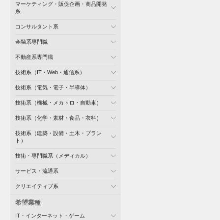
マーケティング・販促企画・商品開発
系
コンサルタント系
金融系専門職
不動産系専門職
技術系（IT・Web・通信系）
技術系（電気・電子・半導体）
技術系（機械・メカトロ・自動車）
技術系（化学・素材・食品・衣料）
技術系（建築・設備・土木・プラン
ト）
技術・専門職系（メディカル）
サービス・流通系
クリエイティブ系
希望業種
IT・インターネット・ゲーム