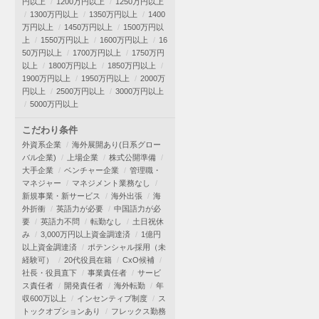
円以上
1200万円以上
1250万円以上
1300万円以上
1350万円以上
1400
万円以上
1450万円以上
1500万円以
上
1550万円以上
1600万円以上
16
50万円以上
1700万円以上
1750万円
以上
1800万円以上
1850万円以上
1900万円以上
1950万円以上
2000万
円以上
2500万円以上
3000万円以上
5000万円以上
こだわり条件
外資系企業
海外展開あり(日系グロー
バル企業)
上場企業
株式公開準備
大手企業
ベンチャー企業
管理職・
マネジャー
マネジメント業務なし
新規事業・新サービス
海外出張
海
外折衝
英語力が必要
中国語力が必
要
英語力不問
転勤なし
土日祝休
み
3,000万円以上資金調達済
1億円
以上資金調達済
ポテンシャル採用（未
経験可）
20代役員在籍
CxO候補
社長・役員直下
事業責任者
サービ
ス責任者
開発責任者
海外転勤
年
収600万以上
インセンティブ制度
ス
トックオプションあり
フレックス勤務