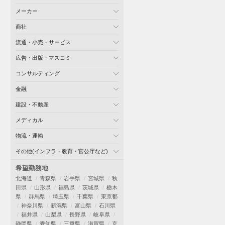
メーカー
商社
流通・小売・サービス
広告・出版・マスコミ
コンサルティング
金融
建設・不動産
メディカル
物流・運輸
その他(インフラ・教育・官公庁など)
希望勤務地
北海道
青森県
岩手県
宮城県
秋
田県
山形県
福島県
茨城県
栃木
県
群馬県
埼玉県
千葉県
東京都
神奈川県
新潟県
富山県
石川県
福井県
山梨県
長野県
岐阜県
静岡県
愛知県
三重県
滋賀県
京