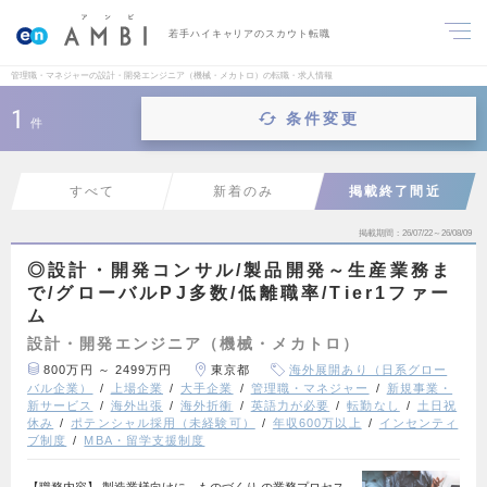
若手ハイキャリアのスカウト転職
管理職・マネジャーの設計・開発エンジニア（機械・メカトロ）の転職・求人情報
1
条件変更
件
すべて
新着のみ
掲載終了間近
掲載期間
26/07/22～26/08/09
◎設計・開発コンサル/製品開発～生産業務ま
で/グローバルPJ多数/低離職率/Tier1ファー
ム
設計・開発エンジニア（機械・メカトロ）
800万円 ～ 2499万円
東京都
海外展開あり（日系グロー
バル企業）
上場企業
大手企業
管理職・マネジャー
新規事業・
新サービス
海外出張
海外折衝
英語力が必要
転勤なし
土日祝
休み
ポテンシャル採用（未経験可）
年収600万以上
インセンティ
ブ制度
MBA・留学支援制度
【職務内容】 製造業様向けに ものづくり の業務プロセス