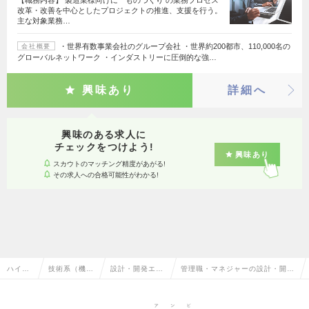
改革・改善を中心としたプロジェクトの推進、支援を行う。
主な対象業務…
・世界有数事業会社のグループ会社 ・世界約200都市、110,000名の
会社概要
グローバルネットワーク ・インダストリーに圧倒的な強…
興味あり
詳細へ
興味のある求人に
チェックをつけよう!
興味あり
スカウトのマッチング精度があがる!
その求人への合格可能性がわかる!
ハイク
技術系（機
設計・開発エン
管理職・マネジャーの設計・開発
ラス求
械・メカト
ジニア（機械・
エンジニア（機械・メカトロ）の