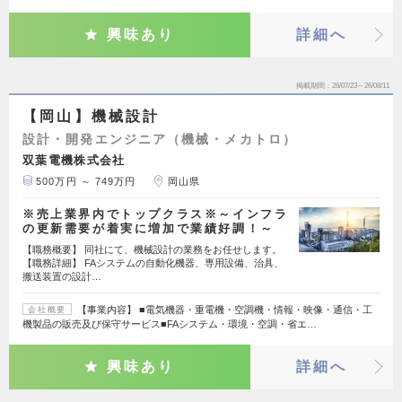
興味あり
詳細へ
掲載期間
26/07/23～26/08/11
【岡山】機械設計
設計・開発エンジニア（機械・メカトロ）
双葉電機株式会社
500万円 ～ 749万円
岡山県
※売上業界内でトップクラス※～インフラ
の更新需要が着実に増加で業績好調！～
【職務概要】 同社にて、機械設計の業務をお任せします。
【職務詳細】 FAシステムの自動化機器、専用設備、治具、
搬送装置の設計…
【事業内容】 ■電気機器・重電機・空調機・情報・映像・通信・工
会社概要
機製品の販売及び保守サービス■FAシステム・環境・空調・省エ…
興味あり
詳細へ