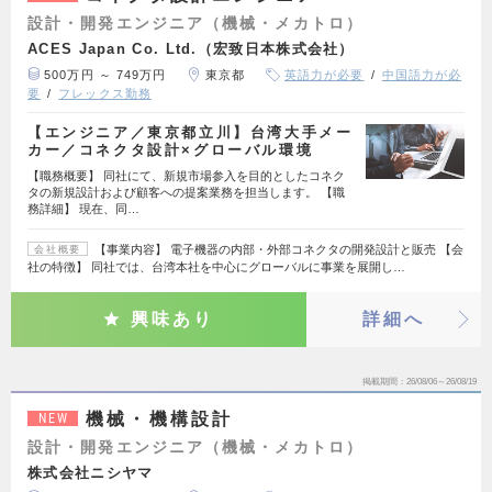
設計・開発エンジニア（機械・メカトロ）
ACES Japan Co. Ltd.（宏致日本株式会社）
500万円 ～ 749万円
東京都
英語力が必要
中国語力が必
要
フレックス勤務
【エンジニア／東京都立川】台湾大手メー
カー／コネクタ設計×グローバル環境
【職務概要】 同社にて、新規市場参入を目的としたコネク
タの新規設計および顧客への提案業務を担当します。 【職
務詳細】 現在、同…
【事業内容】 電子機器の内部・外部コネクタの開発設計と販売 【会
会社概要
社の特徴】 同社では、台湾本社を中心にグローバルに事業を展開し…
興味あり
詳細へ
掲載期間
26/08/06～26/08/19
機械・機構設計
NEW
設計・開発エンジニア（機械・メカトロ）
株式会社ニシヤマ