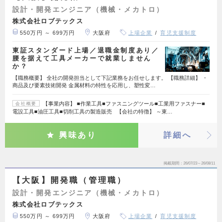
設計・開発エンジニア（機械・メカトロ）
株式会社ロブテックス
550万円 ～ 699万円
大阪府
上場企業
育児支援制度
東証スタンダード上場／退職金制度あり／
腰を据えて工具メーカーで就業しません
か？
【職務概要】 全社の開発担当として下記業務をお任せします。 【職務詳細】 ・
商品及び要素技術開発 金属材料の特性を応用し、塑性変…
【事業内容】 ■作業工具■ファスニングツール■工業用ファスナー■
会社概要
電設工具■油圧工具■切削工具の製造販売 【会社の特徴】 ～東…
興味あり
詳細へ
掲載期間
26/07/23～26/08/11
【大阪】開発職（管理職）
設計・開発エンジニア（機械・メカトロ）
株式会社ロブテックス
550万円 ～ 699万円
大阪府
上場企業
育児支援制度