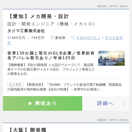
掲載期間
26/07/23～26/08/11
【愛知】メカ開発・設計
設計・開発エンジニア（機械・メカトロ）
タジマ工業株式会社
650万円 ～ 749万円
愛知県
年収600万以上
育児支援制
度
世界130か国と取引のGLB企業／世界的有
名アパレル取引あり／年休125日
【職務概要】 同社の開発部 メカ設計グループにて、製品開
発テーマの仕様立案やメカトロ設計、プロジェクト推進など
の業務をお任…
【事業内容】 「TAJIMA」ブランドの多頭式電子刺繍機、関連製品
会社概要
の国内販売や海外輸出業務 【会社の特徴】 ～世界中のお客様に…
興味あり
詳細へ
掲載期間
26/07/23～26/08/11
【大阪】開発職