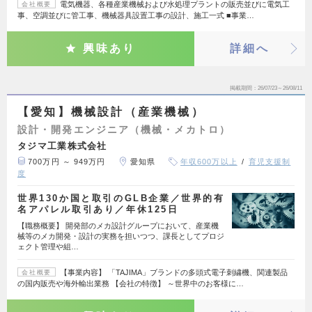
電気機器、各種産業機械および水処理プラントの販売並びに電気工
会社概要
事、空調並びに管工事、機械器具設置工事の設計、施工一式 ■事業…
興味あり
詳細へ
掲載期間
26/07/23～26/08/11
【愛知】機械設計（産業機械）
設計・開発エンジニア（機械・メカトロ）
タジマ工業株式会社
700万円 ～ 949万円
愛知県
年収600万以上
育児支援制
度
世界130か国と取引のGLB企業／世界的有
名アパレル取引あり／年休125日
【職務概要】 開発部のメカ設計グループにおいて、産業機
械等のメカ開発・設計の実務を担いつつ、課長としてプロジ
ェクト管理や組…
【事業内容】 「TAJIMA」ブランドの多頭式電子刺繍機、関連製品
会社概要
の国内販売や海外輸出業務 【会社の特徴】 ～世界中のお客様に…