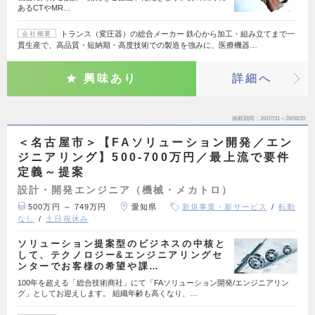
あるCTやMR…
トランス（変圧器）の総合メーカー 鉄心から加工・組み立てまで一
会社概要
貫生産で、高品質・短納期・高度技術での製造を強みに、医療機器…
興味あり
詳細へ
掲載期間
26/07/31～26/08/20
＜名古屋市＞【FAソリューション開発／エン
ジニアリング】500-700万円／最上流で要件
定義～提案
設計・開発エンジニア（機械・メカトロ）
500万円 ～ 749万円
愛知県
新規事業・新サービス
転勤
なし
土日祝休み
ソリューション提案型のビジネスの中核と
して、テクノロジー&エンジニアリングセ
ンターでお客様の希望や課…
100年を超える「総合技術商社」にて「FAソリューション開発/エンジニアリン
グ」としてお迎えします。 組織年齢も高くなり、…