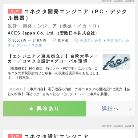
掲載期間
26/08/06～26/08/19
コネクタ開発エンジニア（PC・デジタ
NEW
ル機器）
設計・開発エンジニア（機械・メカトロ）
ACES Japan Co. Ltd.（宏致日本株式会社）
500万円 ～ 749万円
東京都
英語力が必要
中国語力が必
要
フレックス勤務
【エンジニア／東京都立川】台湾大手メー
カー／コネクタ設計×グローバル環境
【職務概要】 民生市場（特にノートPC市場）における、コ
ネクタの新規設計および顧客への技術提案業務をお任せしま
す。 【職務詳…
【事業内容】 電子機器の内部・外部コネクタの開発設計と販売 【会
会社概要
社の特徴】 同社では、台湾本社を中心にグローバルに事業を展開し…
興味あり
詳細へ
掲載期間
26/08/06～26/08/19
コネクタ設計エンジニア
NEW