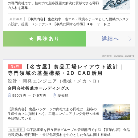
の専門商社です。技術力で顧客課題の解決に貢献できる即戦
力人材を募集…
【事業内容】 生産効率・省エネ・環境をテーマとした機械のシステ
会社概要
ム設計、提案、メンテナンス 【事業に関する特徴】 ■キーワードは…
興味あり
詳細へ
掲載期間
26/08/06～26/08/19
【名古屋】食品工場レイアウト設計｜
NEW
専門領域の基盤構築・2D CAD活用
設計・開発エンジニア（機械・メカトロ）
合同会社折兼ホールディングス
550万円 ～ 749万円
愛知県
【業務内容】 食品パッケージの商社である同社は、顧客の
生産性向上に貢献すべく、工場エンジニアリング分野へ進出
を目指していま…
◎下記事業を行う折兼グループの管理部門です◎ 【事業内容】 食品
会社概要
包装資材の専門商社 ・食品包装資材を中心とした食品に関する既成…