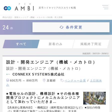
若手ハイキャリアのスカウト転職
商社の設計・開発エンジニア（機械・メカトロ）の転職・求人情報
24
条件変更
件
すべて
新着のみ
掲載終了間近
掲載期間
26/07/29～26/08/11
設計・開発エンジニア（機械・メカトロ）
設計・開発エンジニア（機械・メカトロ）
CONNEXX SYSTEMS株式会社
600万円 ～ 899万円
京都府
ベンチャー企業
土日祝休
み
■電池セルの設計、機構設計 ■その他各種
開発プロジェクトにメカニカルエンジニア
として加わっていただきま…
【具体的な業務内容】 ・機構設計（燃料電池の筐体設計など） ■当社の特徴
（1）世界で初めて角型ニッケル電池を開発した、京大卒…