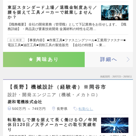
東証スタンダード上場／退職金制度あり／
腰を据えて工具メーカーで就業しません
か？
【職務概要】 全社の開発業務（管理職）として下記業務をお任せします。 【職
務詳細】 ・商品及び要素技術開発 金属材料の特性を応用…
【事業内容】 ■作業工具■ファスニングツール■工業用ファスナー■
会社概要
電設工具■油圧工具■切削工具の製造販売 【会社の特徴】 ～東…
興味あり
詳細へ
掲載期間
26/07/23～26/08/11
【長野】機械設計（経験者）※岡谷市
設計・開発エンジニア（機械・メカトロ）
菱和電機株式会社
500万円 ～ 749万円
長野県
転勤なし
転勤無しで腰を据えて長く働ける◎／年間
休日120日／大手メーカーとの取引実績有
り