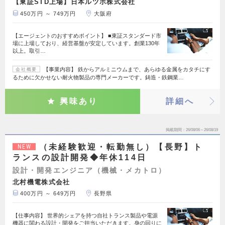
【東証STD上場】日本ルツボ株式会社
450万円 ～ 749万円
大阪府
【エージェントのおすすめポイント】 ■東証スタンダード市
場に上場しており、経営基盤が安定しています。創業130年
以上。取引…
【事業内容】 鉄からアルミニウムまで、あらゆる金属をカタチにす
会社概要
るために欠かせない耐火物製品の専門メーカーです。鋳造・鉄鋼業…
興味あり
詳細へ
掲載期間
26/08/06～26/08/19
（未経験歓迎・転勤無し）【長野】ト
NEW
ランスの設計開発◆年休114日
設計・開発エンジニア（機械・メカトロ）
北村機電株式会社
400万円 ～ 649万円
長野県
【仕事内容】 世界的シェアを持つ自社トランス製品や電源
機器に関わる設計・開発をご担当いただきます。身の回りに