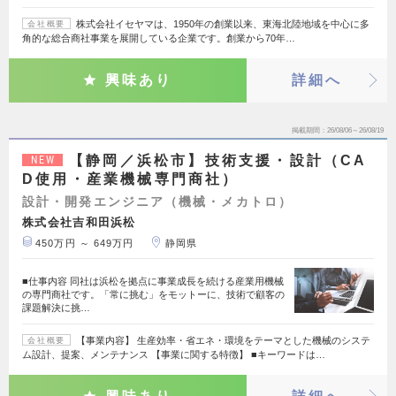
株式会社イセヤマは、1950年の創業以来、東海北陸地域を中心に多
会社概要
角的な総合商社事業を展開している企業です。創業から70年…
興味あり
詳細へ
掲載期間
26/08/06～26/08/19
【静岡／浜松市】技術支援・設計（CA
NEW
D使用・産業機械専門商社）
設計・開発エンジニア（機械・メカトロ）
株式会社吉和田浜松
450万円 ～ 649万円
静岡県
■仕事内容 同社は浜松を拠点に事業成長を続ける産業用機械
の専門商社です。「常に挑む」をモットーに、技術で顧客の
課題解決に挑…
【事業内容】 生産効率・省エネ・環境をテーマとした機械のシステ
会社概要
ム設計、提案、メンテナンス 【事業に関する特徴】 ■キーワードは…