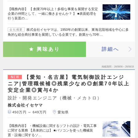
【職務内容】 【 創業70年以上！多様な事業を展開する安定
企業の仲間として、一緒に働きませんか？ 】 ■表面処理を
行う装置の…
株式会社イセヤマは、1950年の創業以来、東海北陸地域を中心に多
会社概要
角的な総合商社事業を展開している企業です。創業から70年…
興味あり
詳細へ
掲載期間
26/08/06～26/08/19
【愛知・名古屋】電気制御設計エンジ
NEW
ニア|管理職候補◎残業少なめ◎創業70年以上
安定企業◎賞与4か
設計・開発エンジニア（機械・メカトロ）
株式会社イセヤマ
450万円 ～ 649万円
愛知県
【職務内容】 ・機械設備に関するソフトの設計・電気工事
に関する業務 【具体的には】 ■パソコンを使った機械装
置・設備に関するソ…