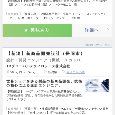
【職務概要】 同社が取り扱う製品の機械設計業務をお任せします。 ※同社が持
つ設計ノウハウと自身が持つ設計ノウハウを融合し、新…
【事業内容】 FA機器専門商社 小型ACモーター、ステッピングモ
会社概要
ーター、ACサーボモーター、PLC(シーケンサー)、空圧機…
興味あり
詳細へ
掲載期間
26/07/23～26/08/11
【新潟】新商品開発設計（長岡市）
設計・開発エンジニア（機械・メカトロ）
TBグローバルテクノロジーズ株式会社
500万円 ～ 749万円
新潟県
英語力が必要
世界シェアを誇る製品の新商品開発。技術
の核心に迫る設計エンジニア。
【職務概要】 ローディングアーム事業の技術基盤強化およ
び新商品開発に向け、専門性を活かした開発設計業務を担当
していただきま…
【事業内容】 ■機械卸売業務 ■エネルギー機械のメンテナンス業務
会社概要
【会社の特徴】 【会社について】 同社は創業1947年の独立系…