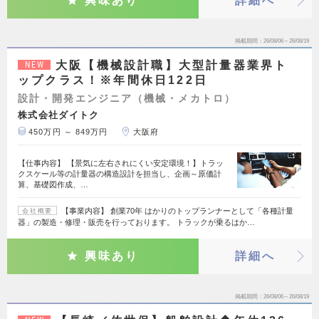
興味あり
詳細へ
掲載期間
26/08/06～26/08/19
大阪【機械設計職】大型計量器業界ト
NEW
ップクラス！※年間休日122日
設計・開発エンジニア（機械・メカトロ）
株式会社ダイトク
450万円 ～ 849万円
大阪府
【仕事内容】 【景気に左右されにくい安定環境！】トラッ
クスケール等の計量器の構造設計を担当し、企画～原価計
算、基礎図作成、…
【事業内容】 創業70年 はかりのトップランナーとして「各種計量
会社概要
器」の製造・修理・販売を行っております。 トラックが乗るはか…
興味あり
詳細へ
掲載期間
26/08/06～26/08/19