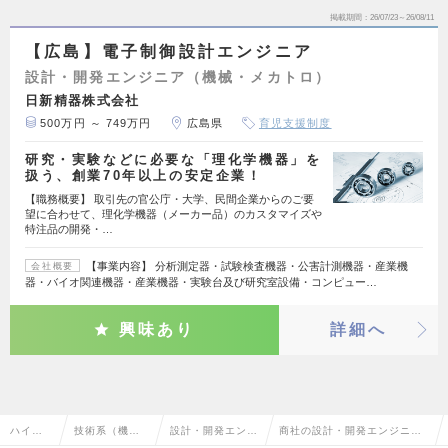
掲載期間
26/07/23～26/08/11
【広島】電子制御設計エンジニア
設計・開発エンジニア（機械・メカトロ）
日新精器株式会社
500万円 ～ 749万円
広島県
育児支援制度
研究・実験などに必要な「理化学機器」を
扱う、創業70年以上の安定企業！
【職務概要】 取引先の官公庁・大学、民間企業からのご要
望に合わせて、理化学機器（メーカー品）のカスタマイズや
特注品の開発・…
【事業内容】 分析測定器・試験検査機器・公害計測機器・産業機
会社概要
器・バイオ関連機器・産業機器・実験台及び研究室設備・コンピュー…
興味あり
詳細へ
ハイク
技術系（機
設計・開発エンジ
商社の設計・開発エンジニア