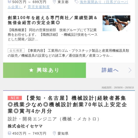
500万円 ～ 699万円
東京都
海外展開あり（日系グローバ
ル企業）
育児支援制度
創業100年を超える専門商社／業績堅調＆
無借金経営の安定企業◎
【職務概要】 同社の営業技術部 技術グループにて下記業
務をお任せします。 【職務詳細】 ・機械設計技術をベース
とした開発／設計…
【事業内容】 工業用のゴム・プラスチック製品と産業用機械器具類
会社概要
の販売／機械器具の設置などの諸工事／通信販売業／産業コンサル…
興味あり
詳細へ
掲載期間
26/08/06～26/08/19
【愛知・名古屋】機械設計|経験者募集
NEW
◎残業少なめ◎機械設計創業70年以上安定企
業◎賞与4か月分
設計・開発エンジニア（機械・メカトロ）
株式会社イセヤマ
450万円 ～ 749万円
愛知県