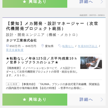
興味あり
詳細へ
掲載期間
26/07/23～26/08/11
【愛知】メカ開発・設計マネージャー（次世
代機開発プロジェクト統括）
設計・開発エンジニア（機械・メカトロ）
タジマ工業株式会社
650万円 ～ 849万円
愛知県
転勤なし
年収600万以上
育児支援制度
★転勤なし／年休125日／月平均残業10ｈ
／世界トップクラスのシェア★
【職務概要】 イノベーションセンターにて、メカ設計リー
ダーとして次世代機開発プロジェクトの管理・統括を担当し
ます。メカトロ…
【事業内容】 「TAJIMA」ブランドの多頭式電子刺繍機、関連製品
会社概要
の国内販売や海外輸出業務 【会社の特徴】 ～世界中のお客様に…
興味あり
詳細へ