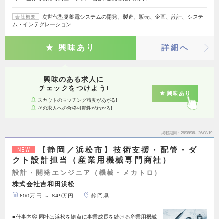
次世代型発蓄電システムの開発、製造、販売、企画、設計、システ
会社概要
ム・インテグレーション
興味あり
詳細へ
興味のある求人に
チェックをつけよう!
興味あり
スカウトのマッチング精度があがる!
その求人への合格可能性がわかる!
掲載期間
26/08/06～26/08/19
【静岡／浜松市】技術支援・配管・ダ
NEW
クト設計担当（産業用機械専門商社）
設計・開発エンジニア（機械・メカトロ）
株式会社吉和田浜松
600万円 ～ 849万円
静岡県
■仕事内容 同社は浜松を拠点に事業成長を続ける産業用機械