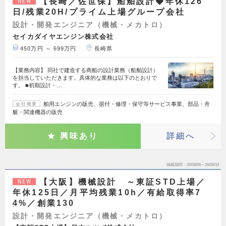
【長崎／佐世保】船舶設計◆年休126
NEW
日/残業20H/プライム上場グループ会社
設計・開発エンジニア（機械・メカトロ）
セイカダイヤエンジン株式会社
450万円 ～ 699万円
長崎県
【業務内容】 同社で建造する商船の設計業務（船舶設計）
を担当していただきます。具体的な業務は以下のとおりで
す。 ■初期設計・…
舶用エンジンの販売、据付・修理・保守等サービス事業、部品・舟
会社概要
艇・関連機器の販売
興味あり
詳細へ
掲載期間
26/08/06～26/08/19
【大阪】機械設計 ～東証STD上場／
NEW
年休125日／月平均残業10h／有給取得率7
4%／創業130
設計・開発エンジニア（機械・メカトロ）