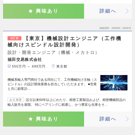
興味あり
詳細へ
掲載期間
26/08/06～26/08/19
【東京】機械設計エンジニア（工作機
NEW
械向けスピンドル設計開発）
設計・開発エンジニア（機械・メカトロ）
福田交易株式会社
550万円 ～ 699万円
東京都
機械系輸入専門商社である同社にて、工作機械向け主軸（ス
ピンドル）の設計開発業務を担当していただきます。 ■営業
と共に顧客訪…
設立以来60年以上にわたり、精密工業製品および、精密機械部品の
会社概要
輸入販売を展開。 特にベアリングに精通し、かつ豊富な在庫をそ…
興味あり
詳細へ