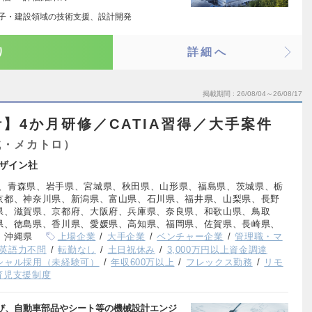
電子・建設領域の技術支援、設計開発
り
詳細へ
掲載期間
26/08/04～26/08/17
】4か月研修／CATIA習得／大手案件
械・メカトロ）
ザイン社
、青森県、岩手県、宮城県、秋田県、山形県、福島県、茨城県、栃
京都、神奈川県、新潟県、富山県、石川県、福井県、山梨県、長野
県、滋賀県、京都府、大阪府、兵庫県、奈良県、和歌山県、鳥取
県、徳島県、香川県、愛媛県、高知県、福岡県、佐賀県、長崎県、
、沖縄県
上場企業
大手企業
ベンチャー企業
管理職・マ
英語力不問
転勤なし
土日祝休み
3,000万円以上資金調達
シャル採用（未経験可）
年収600万以上
フレックス勤務
リモ
育児支援制度
学び、自動車部品やシート等の機械設計エンジ