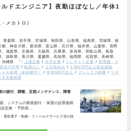
ールドエンジニア】夜勤ほぼなし／年休1
械・メカトロ）
、青森県、岩手県、宮城県、秋田県、山形県、福島県、茨城県、栃
京都、神奈川県、新潟県、富山県、石川県、福井県、山梨県、長野
県、滋賀県、京都府、大阪府、兵庫県、奈良県、和歌山県、鳥取
県、徳島県、香川県、愛媛県、高知県、福岡県、佐賀県、長崎県、
、沖縄県
上場企業
大手企業
ベンチャー企業
管理職・マ
英語力不問
転勤なし
土日祝休み
3,000万円以上資金調達
シャル採用（未経験可）
年収600万以上
フレックス勤務
リモ
育児支援制度
等の据付、調整、定期メンテナンス、障害
器、システムの新規据付 ・装置の設置後調
部品交換 ・予防保…
・電気電子・制御・フィールドサービス等の技