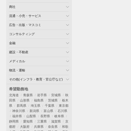
商社
流通・小売・サービス
広告・出版・マスコミ
コンサルティング
金融
建設・不動産
メディカル
物流・運輸
その他(インフラ・教育・官公庁など)
希望勤務地
北海道
青森県
岩手県
宮城県
秋
田県
山形県
福島県
茨城県
栃木
県
群馬県
埼玉県
千葉県
東京都
神奈川県
新潟県
富山県
石川県
福井県
山梨県
長野県
岐阜県
静岡県
愛知県
三重県
滋賀県
京
都府
大阪府
兵庫県
奈良県
和歌