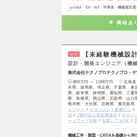
EV・IoT・半導体・機械電気
会社概要
興味あ
【未経験機械設計
NEW
設計・開発エンジニア（機
株式会社テクノプロテクノプロ・デ
400万円 ～ 1199万円
北海道
木県、群馬県、埼玉県、千葉県、東
県、岐阜県、静岡県、愛知県、三重
県、島根県、岡山県、広島県、山口
熊本県、大分県、宮崎県、鹿児島県
ネジャー
マネジメント業務なし
済
1億円以上資金調達済
ポテン
ートワーク可能
副業してもOK
機械工学・製図・CATIAを基礎から