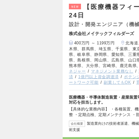
【医療機器フィ
NEW
24日
設計・開発エンジニア（機
株式会社メイテックフィルダーズ
400万円 ～ 1199万円
北海道
木県、群馬県、埼玉県、千葉県、東
県、岐阜県、静岡県、愛知県、三重
県、島根県、岡山県、広島県、山口
熊本県、大分県、宮崎県、鹿児島県
ネジャー
マネジメント業務なし
済
1億円以上資金調達済
ポテン
ートワーク可能
副業してもOK
医療機器・半導体製造装置・産業装置
対応を担当します。
【具体的な業務内容】 ・各種装置、機
整 ・定期点検、定期メンテナンス ・
製造業向けの技術者派遣、機械
会社概要
術支援