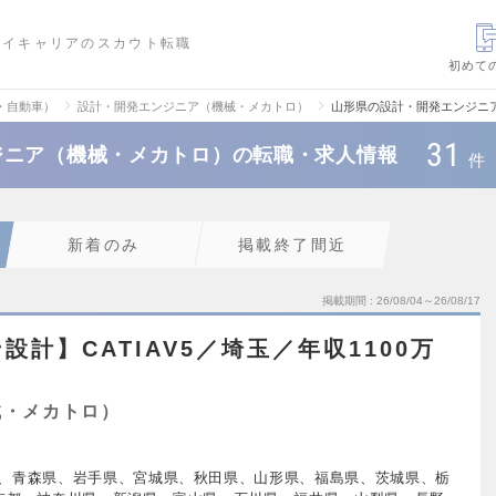
ハイキャリアのスカウト転職
初めて
・自動車）
設計・開発エンジニア（機械・メカトロ）
山形県の設計・開発エンジニ
31
ジニア（機械・メカトロ）の転職・求人情報
件
新着のみ
掲載終了間近
掲載期間
26/08/04～26/08/17
計】CATIAV5／埼玉／年収1100万
械・メカトロ）
、青森県、岩手県、宮城県、秋田県、山形県、福島県、茨城県、栃