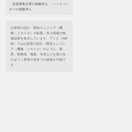
直接募集企業の掲載求人
ヘッドハン
ターの掲載求人
山形県の設計・開発エンジニア（機
械・メカトロ）の転職・求人情報の検
索結果を表示しています。アンビ（AM
BI）では山形県の設計・開発エンジニ
ア（機械・メカトロ）のように、業
界、勤務地、職種、年収などを掛け合
わせてご希望の条件での検索が可能で
す。