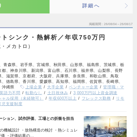
り
詳細へ
掲載期間
26/08/04～26/08/17
トシンク・熱解析／年収750万円
械・メカトロ）
、青森県、岩手県、宮城県、秋田県、山形県、福島県、茨城県、栃
京都、神奈川県、新潟県、富山県、石川県、福井県、山梨県、長野
県、滋賀県、京都府、大阪府、兵庫県、奈良県、和歌山県、鳥取
県、徳島県、香川県、愛媛県、高知県、福岡県、佐賀県、長崎県、
、沖縄県
上場企業
大手企業
ベンチャー企業
管理職・マ
英語力不問
転勤なし
土日祝休み
3,000万円以上資金調達
シャル採用（未経験可）
年収600万以上
フレックス勤務
リモ
育児支援制度
ーション、試作評価、工場との折衝を担当
の機械設計 ・放熱構造の検討 ・熱シミュレ
評価 ・評価結果の…