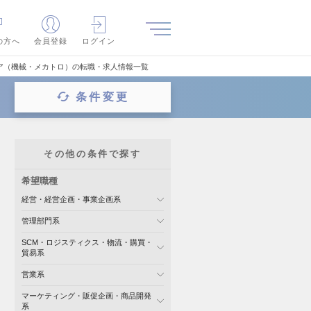
の方へ
会員登録
ログイン
ア（機械・メカトロ）の転職・求人情報一覧
条件変更
その他の条件で探す
希望職種
経営・経営企画・事業企画系
管理部門系
SCM・ロジスティクス・物流・購買・
貿易系
営業系
マーケティング・販促企画・商品開発
系