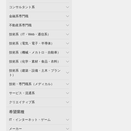
コンサルタント系
金融系専門職
不動産系専門職
技術系（IT・Web・通信系）
技術系（電気・電子・半導体）
技術系（機械・メカトロ・自動車）
技術系（化学・素材・食品・衣料）
技術系（建築・設備・土木・プラン
ト）
技術・専門職系（メディカル）
サービス・流通系
クリエイティブ系
希望業種
IT・インターネット・ゲーム
メーカー