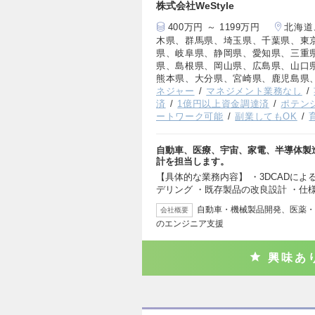
株式会社WeStyle
400万円 ～ 1199万円
北海道
木県、群馬県、埼玉県、千葉県、東
県、岐阜県、静岡県、愛知県、三重
県、島根県、岡山県、広島県、山口
熊本県、大分県、宮崎県、鹿児島県
ネジャー
マネジメント業務なし
済
1億円以上資金調達済
ポテン
ートワーク可能
副業してもOK
自動車、医療、宇宙、家電、半導体製造
計を担当します。
【具体的な業務内容】 ・3DCADによ
デリング ・既存製品の改良設計 ・仕
自動車・機械製品開発、医薬・
会社概要
のエンジニア支援
興味あ