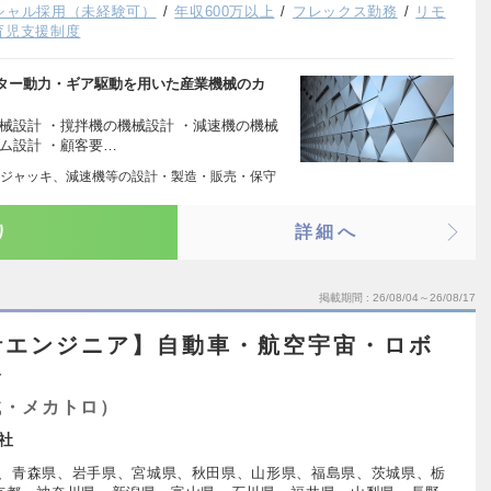
シャル採用（未経験可）
年収600万以上
フレックス勤務
リモ
育児支援制度
ター動力・ギア駆動を用いた産業機械のカ
械設計 ・撹拌機の機械設計 ・減速機の機械
ム設計 ・顧客要…
ジャッキ、減速機等の設計・製造・販売・保守
り
詳細へ
掲載期間
26/08/04～26/08/17
計エンジニア】自動車・航空宇宙・ロボ
発
械・メカトロ）
社
、青森県、岩手県、宮城県、秋田県、山形県、福島県、茨城県、栃