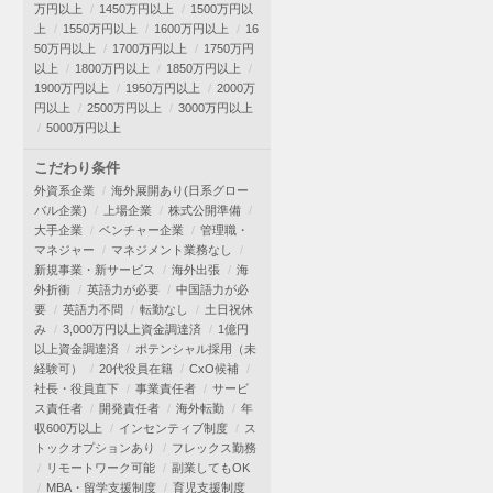
万円以上
1450万円以上
1500万円以
上
1550万円以上
1600万円以上
16
50万円以上
1700万円以上
1750万円
以上
1800万円以上
1850万円以上
1900万円以上
1950万円以上
2000万
円以上
2500万円以上
3000万円以上
5000万円以上
こだわり条件
外資系企業
海外展開あり(日系グロー
バル企業)
上場企業
株式公開準備
大手企業
ベンチャー企業
管理職・
マネジャー
マネジメント業務なし
新規事業・新サービス
海外出張
海
外折衝
英語力が必要
中国語力が必
要
英語力不問
転勤なし
土日祝休
み
3,000万円以上資金調達済
1億円
以上資金調達済
ポテンシャル採用（未
経験可）
20代役員在籍
CxO候補
社長・役員直下
事業責任者
サービ
ス責任者
開発責任者
海外転勤
年
収600万以上
インセンティブ制度
ス
トックオプションあり
フレックス勤務
リモートワーク可能
副業してもOK
MBA・留学支援制度
育児支援制度