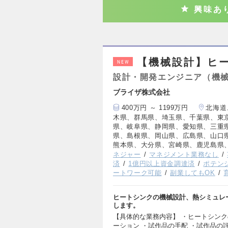
興味あ
【機械設計】ヒー
NEW
設計・開発エンジニア（機
ブライザ株式会社
400万円 ～ 1199万円
北海道
木県、群馬県、埼玉県、千葉県、東
県、岐阜県、静岡県、愛知県、三重
県、島根県、岡山県、広島県、山口
熊本県、大分県、宮崎県、鹿児島県
ネジャー
マネジメント業務なし
済
1億円以上資金調達済
ポテン
ートワーク可能
副業してもOK
ヒートシンクの機械設計、熱シミュレ
します。
【具体的な業務内容】 ・ヒートシンク
ーション ・試作品の手配 ・試作品の