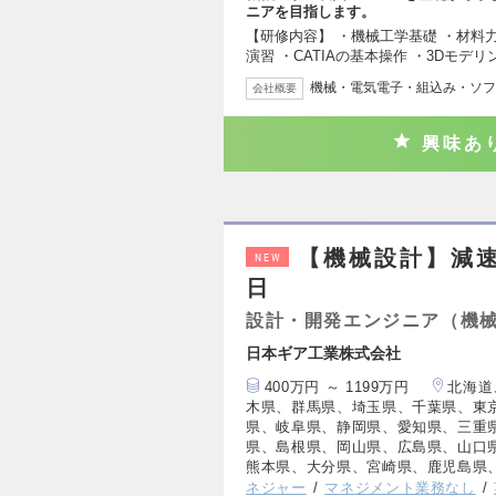
ニアを目指します。
【研修内容】 ・機械工学基礎 ・材料
演習 ・CATIAの基本操作 ・3Dモデリ
機械・電気電子・組込み・ソフ
会社概要
興味あ
【機械設計】減速
NEW
日
設計・開発エンジニア（機
日本ギア工業株式会社
400万円 ～ 1199万円
北海道
木県、群馬県、埼玉県、千葉県、東
県、岐阜県、静岡県、愛知県、三重
県、島根県、岡山県、広島県、山口
熊本県、大分県、宮崎県、鹿児島県
ネジャー
マネジメント業務なし