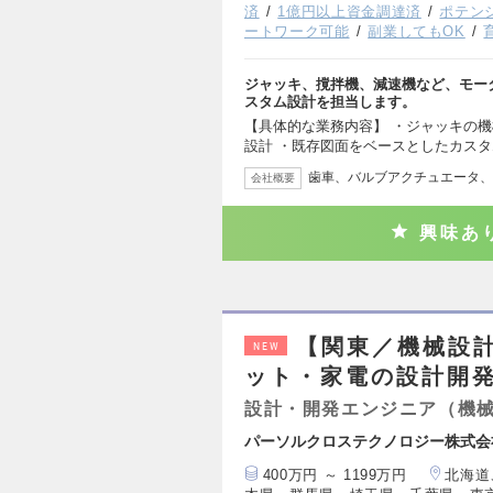
済
1億円以上資金調達済
ポテン
ートワーク可能
副業してもOK
ジャッキ、撹拌機、減速機など、モー
スタム設計を担当します。
【具体的な業務内容】 ・ジャッキの機
設計 ・既存図面をベースとしたカスタ
歯車、バルブアクチュエータ、
会社概要
興味あ
【関東／機械設
NEW
ット・家電の設計開
設計・開発エンジニア（機
パーソルクロステクノロジー株式会
400万円 ～ 1199万円
北海道