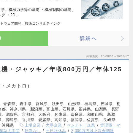
力学、機械力学等の基礎 ・機械製図の基礎、
ング ・2D…
トウェア開発、技術コンサルティング
り
詳細へ
掲載期間
26/08/04～26/08/17
機・ジャッキ／年収800万円／年休125
械・メカトロ）
、青森県、岩手県、宮城県、秋田県、山形県、福島県、茨城県、栃
京都、神奈川県、新潟県、富山県、石川県、福井県、山梨県、長野
県、滋賀県、京都府、大阪府、兵庫県、奈良県、和歌山県、鳥取
県、徳島県、香川県、愛媛県、高知県、福岡県、佐賀県、長崎県、
、沖縄県
上場企業
大手企業
ベンチャー企業
管理職・マ
英語力不問
転勤なし
土日祝休み
3,000万円以上資金調達