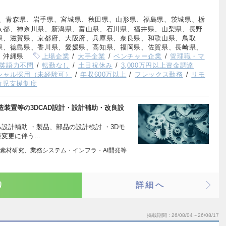
、青森県、岩手県、宮城県、秋田県、山形県、福島県、茨城県、栃
京都、神奈川県、新潟県、富山県、石川県、福井県、山梨県、長野
県、滋賀県、京都府、大阪府、兵庫県、奈良県、和歌山県、鳥取
県、徳島県、香川県、愛媛県、高知県、福岡県、佐賀県、長崎県、
、沖縄県
上場企業
大手企業
ベンチャー企業
管理職・マ
英語力不問
転勤なし
土日祝休み
3,000万円以上資金調達
シャル採用（未経験可）
年収600万以上
フレックス勤務
リモ
育児支援制度
装置等の3DCAD設計・設計補助・改良設
る設計補助 ・製品、部品の設計検討 ・3Dモ
様変更に伴う…
素材研究、業務システム・インフラ・AI開発等
り
詳細へ
掲載期間
26/08/04～26/08/17