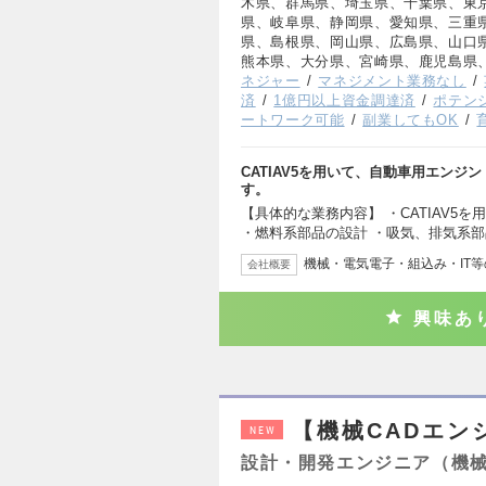
木県、群馬県、埼玉県、千葉県、東
県、岐阜県、静岡県、愛知県、三重
県、島根県、岡山県、広島県、山口
熊本県、大分県、宮崎県、鹿児島県
ネジャー
マネジメント業務なし
済
1億円以上資金調達済
ポテン
ートワーク可能
副業してもOK
CATIAV5を用いて、自動車用エン
す。
【具体的な業務内容】 ・CATIAV5
・燃料系部品の設計 ・吸気、排気系
機械・電気電子・組込み・IT
会社概要
興味あ
【機械CADエン
NEW
設計・開発エンジニア（機