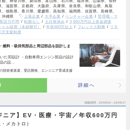
京都、神奈川県、新潟県、富山県、石川県、福井県、山梨県、長野
県、滋賀県、京都府、大阪府、兵庫県、奈良県、和歌山県、鳥取
県、徳島県、香川県、愛媛県、高知県、福岡県、佐賀県、長崎県、
、沖縄県
上場企業
大手企業
ベンチャー企業
管理職・マ
英語力不問
転勤なし
土日祝休み
3,000万円以上資金調達
シャル採用（未経験可）
年収600万以上
フレックス勤務
リモ
育児支援制度
ジン・燃料・吸排気部品と周辺部品を設計しま
を用いた3D設計 ・自動車用エンジン部品の設計
部品の設…
等の技術者派遣、受託開発、エンジニア育成支援
り
詳細へ
掲載期間
26/08/04～26/08/17
ジニア】EV・医療・宇宙／年収600万円
械・メカトロ）