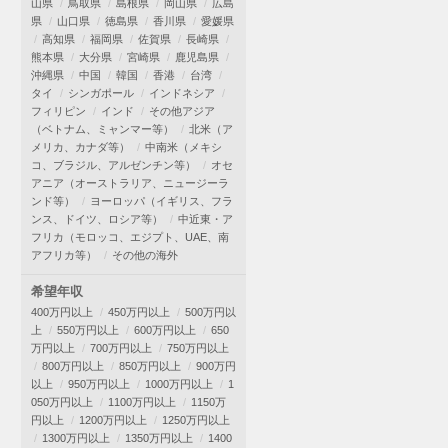
山県
鳥取県
島根県
岡山県
広島
県
山口県
徳島県
香川県
愛媛県
高知県
福岡県
佐賀県
長崎県
熊本県
大分県
宮崎県
鹿児島県
沖縄県
中国
韓国
香港
台湾
タイ
シンガポール
インドネシア
フィリピン
インド
その他アジア
（ベトナム、ミャンマー等）
北米（ア
メリカ、カナダ等）
中南米（メキシ
コ、ブラジル、アルゼンチン等）
オセ
アニア（オーストラリア、ニュージーラ
ンド等）
ヨーロッパ（イギリス、フラ
ンス、ドイツ、ロシア等）
中近東・ア
フリカ（モロッコ、エジプト、UAE、南
アフリカ等）
その他の海外
希望年収
400万円以上
450万円以上
500万円以
上
550万円以上
600万円以上
650
万円以上
700万円以上
750万円以上
800万円以上
850万円以上
900万円
以上
950万円以上
1000万円以上
1
050万円以上
1100万円以上
1150万
円以上
1200万円以上
1250万円以上
1300万円以上
1350万円以上
1400