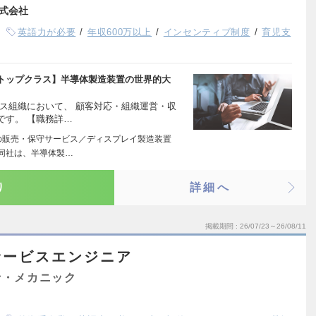
式会社
英語力が必要
年収600万以上
インセンティブ制度
育児支
トップクラス】半導体製造装置の世界的大
ス組織において、 顧客対応・組織運営・収
です。 【職務詳…
の販売・保守サービス／ディスプレイ製造装置
同社は、半導体製…
り
詳細へ
掲載期間
26/07/23～26/08/11
サービスエンジニア
士・メカニック