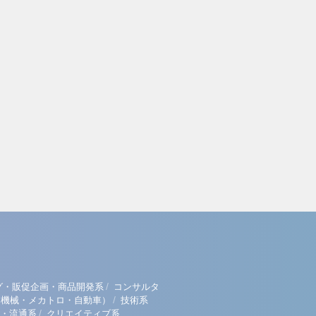
/
グ・販促企画・商品開発系
コンサルタ
/
（機械・メカトロ・自動車）
技術系
/
・流通系
クリエイティブ系