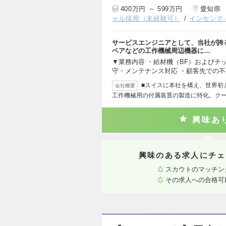
400万円 ～ 599万円
愛知県
ャル採用（未経験可）
インセンテ
サービスエンジニアとして、当社が誇
ベアなどの工作機械周辺機器に…
▼業務内容 ・給材機（BF）およびチ
守・メンテナンス対応 ・顧客先での
■スイスに本社を構え、世界初
会社概要
工作機械用の付属装置の製造に特化。ク
興味あ
興味のある求人にチェ
スカウトのマッチン
その求人への合格可