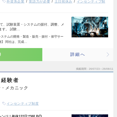
外資系企業
英語力が必要
土日祝休み
インセンティブ制
して、試験装置・システムの据付、調整、メ
ます。 試験…
システムの開発・製造・販売・据付・保守サー
徴】 同社は、完成…
り
詳細へ
掲載期間
26/07/23～26/08/11
※経験者
士・メカニック
インセンティブ制度
レンジ！年休122日でWLB◎