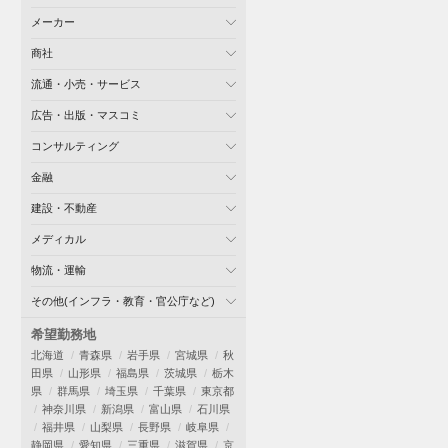
メーカー
商社
流通・小売・サービス
広告・出版・マスコミ
コンサルティング
金融
建設・不動産
メディカル
物流・運輸
その他(インフラ・教育・官公庁など)
希望勤務地
北海道
青森県
岩手県
宮城県
秋
田県
山形県
福島県
茨城県
栃木
県
群馬県
埼玉県
千葉県
東京都
神奈川県
新潟県
富山県
石川県
福井県
山梨県
長野県
岐阜県
静岡県
愛知県
三重県
滋賀県
京