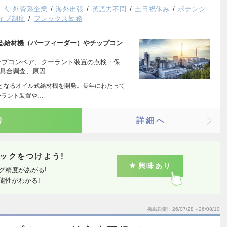
外資系企業
海外出張
英語力不問
土日祝休み
ポテンシ
ィブ制度
フレックス勤務
る給材機（バーフィーダー）やチップコン
ップコンベア、クーラント装置の点検・保
不具合調査、原因…
となるオイル式給材機を開発。長年にわたって
ーラント装置や…
り
詳細へ
ックをつけよう!
興味あり
グ精度があがる!
能性がわかる!
掲載期間
26/07/28～26/08/10