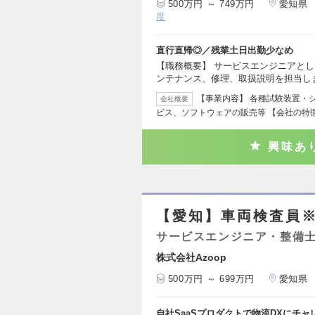
500万円 ～ 749万円
愛知県
度
直行直帰◎／残業土日出勤少なめ
【職務概要】 サービスエンジニアと
ンテナンス、修理、取扱説明を担当し
【事業内容】 各種試験装置・
会社概要
ビス、ソフトウェアの販売等 【会社の特
興味あ
【愛知】車両検査員
サービスエンジニア・整備
株式会社Azoop
500万円 ～ 699万円
愛知県
自社SaaSプロダクトで物流DXにチャ