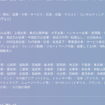
/
/
/
/
商社
流通・小売・サービス
広告・出版・マスコミ
コンサルティング
庁など)
/
/
/
/
/
ル企業)
上場企業
株式公開準備
大手企業
ベンチャー企業
管理職・
/
/
/
/
/
/
衝
英語力が必要
中国語力が必要
英語力不問
転勤なし
土日祝休み
/
/
/
/
/
）
20代役員在籍
CxO候補
社長・役員直下
事業責任者
サービス責任
/
/
/
/
プションあり
フレックス勤務
リモートワーク可能
副業してもOK
M
掲載求人
/
/
/
/
/
/
/
/
/
田県
山形県
福島県
茨城県
栃木県
群馬県
埼玉県
千葉県
東京都
/
/
/
/
/
/
/
/
岡県
愛知県
三重県
滋賀県
京都府
大阪府
兵庫県
奈良県
和歌山
/
/
/
/
/
/
/
/
知県
福岡県
佐賀県
長崎県
熊本県
大分県
宮崎県
鹿児島県
沖縄
/
/
/
インド
その他アジア（ベトナム、ミャンマー等）
北米（アメリカ、カ
/
ーストラリア、ニュージーランド等）
ヨーロッパ（イギリス、フランス、
/
リカ等）
その他の海外