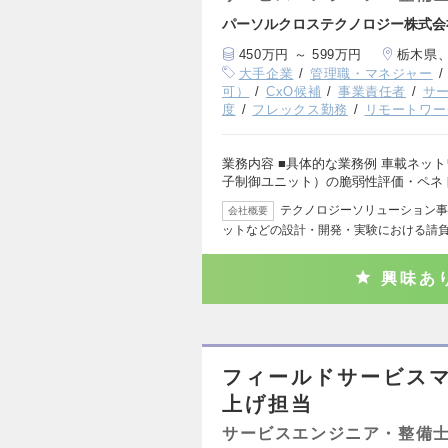
パーソルクロステクノロジー株式会
450万円 ～ 599万円
栃木県
大手企業
管理職・マネジャー
可）
CxO候補
事業責任者
サ
度
フレックス勤務
リモートワー
業務内容 ■具体的な業務例 車載ネットワー
子制御ユニット）の脆弱性評価・ペネ
テクノロジーソリューション事
会社概要
ットなどの設計・開発・実験における請
興味あ
フィールドサービス
上げ担当
サービスエンジニア・整備