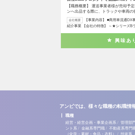
【職務概要】 運送事業者様が売却予
ンへ出品する際に、トラックや車両の
【事業内容】 ■商用車流通DX
会社概要
紹介事業 【会社の特徴】 ～★シリーズB
興味あ
アンビでは、様々な職種の転職情
職種
/
経営・経営企画・事業企画系
管理部
/
/
ント系
金融系専門職
不動産系専門
/
（化学・素材・食品・衣料）
技術系