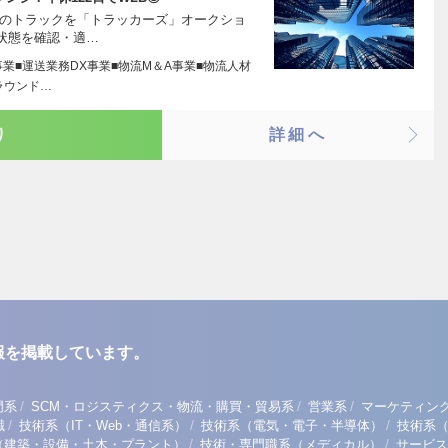
定のトラックを「トラッカーズ」オークショ
状態を確認・適…
事業■運送業務DX事業■物流M＆A事業■物流人材
ラウンド…
り
詳細へ
報を掲載しています。
/
/
/
門系
SCM・ロジスティクス・物流・購買・貿易系
営業系
マーケティン
/
/
/
職
技術系（IT・Web・通信系）
技術系（電気・電子・半導体）
技術系
/
/
（建築・設備・土木・プラント）
技術・専門職系（メディカル）
サービス