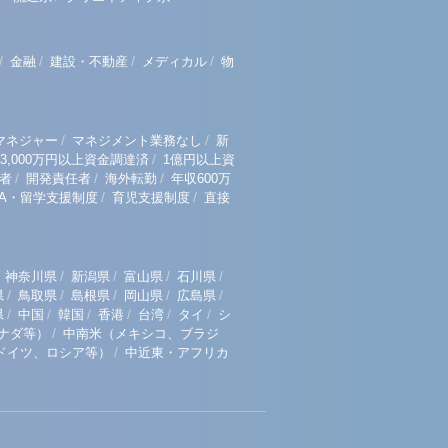
/
/
/
/
金融
建設・不動産
メディカル
物
/
/
マネジャー
マネジメント業務なし
新
/
3,000万円以上資金調達済
1億円以上資
/
/
/
者
開発責任者
海外転勤
年収600万
/
/
BA・留学支援制度
育児支援制度
直接
/
/
/
/
神奈川県
新潟県
富山県
石川県
/
/
/
/
/
県
鳥取県
島根県
岡山県
広島県
/
/
/
/
/
/
県
中国
韓国
香港
台湾
タイ
シ
/
ナダ等）
中南米（メキシコ、ブラジ
/
ドイツ、ロシア等）
中近東・アフリカ