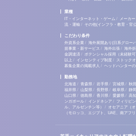
業種
/
IT・インターネット・ゲーム
メーカー
/
流・運輸
その他(インフラ・教育・官公
こだわり条件
/
外資系企業
海外展開あり(日系グローバ
/
/
規事業・新サービス
海外出張
海外折
/
金調達済
ポテンシャル採用（未経験可
/
/
以上
インセンティブ制度
ストックオ
/
募集企業の掲載求人
ヘッドハンターの
勤務地
/
/
/
/
北海道
青森県
岩手県
宮城県
秋
/
/
/
/
福井県
山梨県
長野県
岐阜県
静
/
/
/
/
山口県
徳島県
香川県
愛媛県
高
/
/
ンガポール
インドネシア
フィリピン
/
ル、アルゼンチン等）
オセアニア（オ
（モロッコ、エジプト、UAE、南アフ