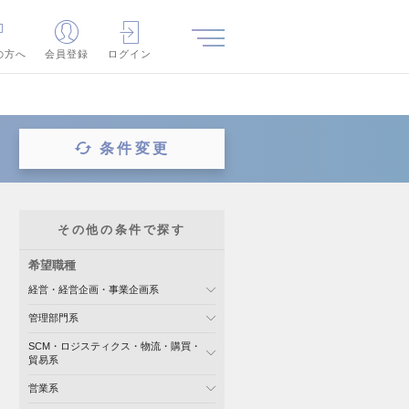
の方へ
会員登録
ログイン
条件変更
その他の条件で探す
希望職種
経営・経営企画・事業企画系
管理部門系
SCM・ロジスティクス・物流・購買・
貿易系
営業系