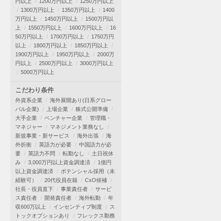
円以上
1200万円以上
1250万円以上
1300万円以上
1350万円以上
1400
万円以上
1450万円以上
1500万円以
上
1550万円以上
1600万円以上
16
50万円以上
1700万円以上
1750万円
以上
1800万円以上
1850万円以上
1900万円以上
1950万円以上
2000万
円以上
2500万円以上
3000万円以上
5000万円以上
こだわり条件
外資系企業
海外展開あり(日系グロー
バル企業)
上場企業
株式公開準備
大手企業
ベンチャー企業
管理職・
マネジャー
マネジメント業務なし
新規事業・新サービス
海外出張
海
外折衝
英語力が必要
中国語力が必
要
英語力不問
転勤なし
土日祝休
み
3,000万円以上資金調達済
1億円
以上資金調達済
ポテンシャル採用（未
経験可）
20代役員在籍
CxO候補
社長・役員直下
事業責任者
サービ
ス責任者
開発責任者
海外転勤
年
収600万以上
インセンティブ制度
ス
トックオプションあり
フレックス勤務