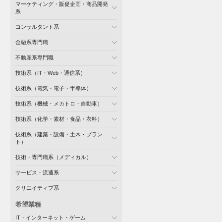
マーケティング・販促企画・商品開発
系
コンサルタント系
金融系専門職
不動産系専門職
技術系（IT・Web・通信系）
技術系（電気・電子・半導体）
技術系（機械・メカトロ・自動車）
技術系（化学・素材・食品・衣料）
技術系（建築・設備・土木・プラン
ト）
技術・専門職系（メディカル）
サービス・流通系
クリエイティブ系
希望業種
IT・インターネット・ゲーム