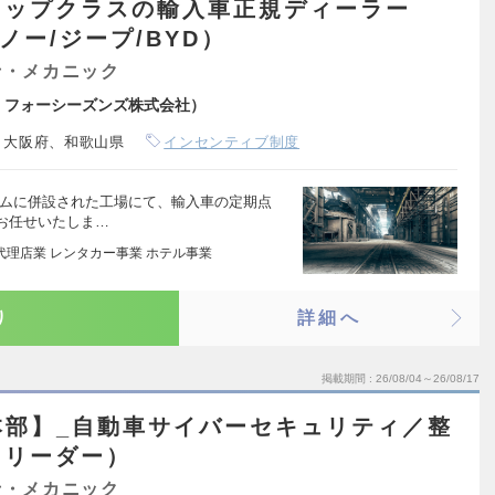
トップクラスの輸入車正規ディーラー
ノー/ジープ/BYD）
士・メカニック
：フォーシーズンズ株式会社）
、大阪府、和歌山県
インセンティブ制度
ームに併設された工場にて、輸入車の定期点
お任せいたしま…
代理店業 レンタカー事業 ホテル事業
り
詳細へ
掲載期間
26/08/04～26/08/17
本部】_自動車サイバーセキュリティ／整
～リーダー）
士・メカニック