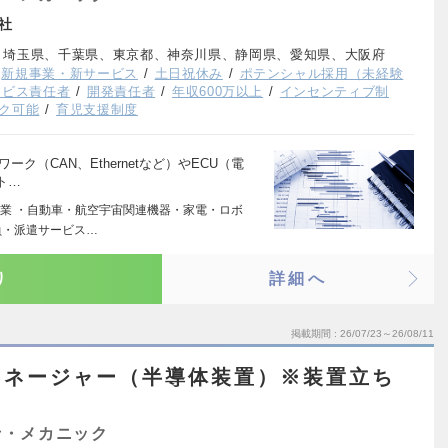
社
、埼玉県、千葉県、東京都、神奈川県、静岡県、愛知県、大阪府
新規事業・新サービス
土日祝休み
ポテンシャル採用（未経験
ービス責任者
開発責任者
年収600万以上
インセンティブ制
ク可能
育児支援制度
ク（CAN、Ethernetなど）やECU（電
ト…
業 ・自動車・航空宇宙関連機器・家電・ロボ
負・派遣サービス…
り
詳細へ
掲載期間
26/07/23～26/08/11
マネージャー（半導体装置）※装置立ち
士・メカニック