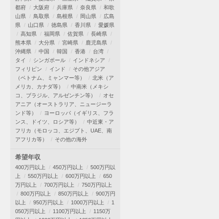
都府
大阪府
兵庫県
奈良県
和歌
山県
鳥取県
島根県
岡山県
広島
県
山口県
徳島県
香川県
愛媛県
高知県
福岡県
佐賀県
長崎県
熊本県
大分県
宮崎県
鹿児島県
沖縄県
中国
韓国
香港
台湾
タイ
シンガポール
インドネシア
フィリピン
インド
その他アジア
（ベトナム、ミャンマー等）
北米（ア
メリカ、カナダ等）
中南米（メキシ
コ、ブラジル、アルゼンチン等）
オセ
アニア（オーストラリア、ニュージーラ
ンド等）
ヨーロッパ（イギリス、フラ
ンス、ドイツ、ロシア等）
中近東・ア
フリカ（モロッコ、エジプト、UAE、南
アフリカ等）
その他の海外
希望年収
400万円以上
450万円以上
500万円以
上
550万円以上
600万円以上
650
万円以上
700万円以上
750万円以上
800万円以上
850万円以上
900万円
以上
950万円以上
1000万円以上
1
050万円以上
1100万円以上
1150万