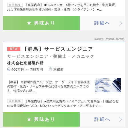
【事業内容】 ■CCDセンサ、X線センサを用いた検査・測定装置、
会社概要
および画像処理用照明器の開発・製造・販売 【クライアント】 ■…
興味あり
詳細へ
掲載期間
26/08/06～26/08/19
【群馬】サービスエンジニア
NEW
サービスエンジニア・整備士・メカニック
株式会社京都製作所
400万円 ～ 799万円
京都府
【概要】 京都製作所グループは、オーダーメイド包装機械
の製作・販売・サービスを中心に様々な業界のニーズに応
え、物流を含む総…
【事業内容】 ●産業用設備のパイオニアとして食料品・日用品など
会社概要
の大量消費財からCD、MDといったデジタルメディアに至るまで…
興味あり
詳細へ