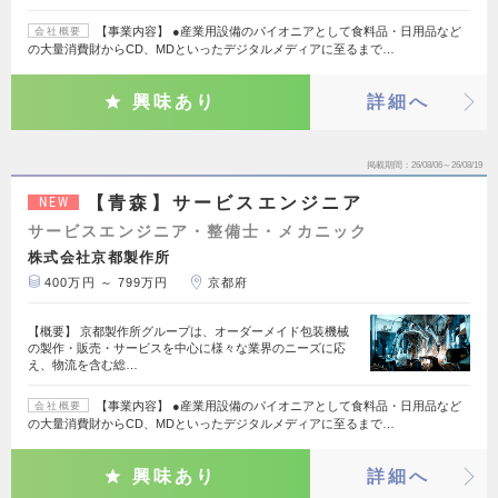
【事業内容】 ●産業用設備のパイオニアとして食料品・日用品など
会社概要
の大量消費財からCD、MDといったデジタルメディアに至るまで…
興味あり
詳細へ
掲載期間
26/08/06～26/08/19
【青森】サービスエンジニア
NEW
サービスエンジニア・整備士・メカニック
株式会社京都製作所
400万円 ～ 799万円
京都府
【概要】 京都製作所グループは、オーダーメイド包装機械
の製作・販売・サービスを中心に様々な業界のニーズに応
え、物流を含む総…
【事業内容】 ●産業用設備のパイオニアとして食料品・日用品など
会社概要
の大量消費財からCD、MDといったデジタルメディアに至るまで…
興味あり
詳細へ