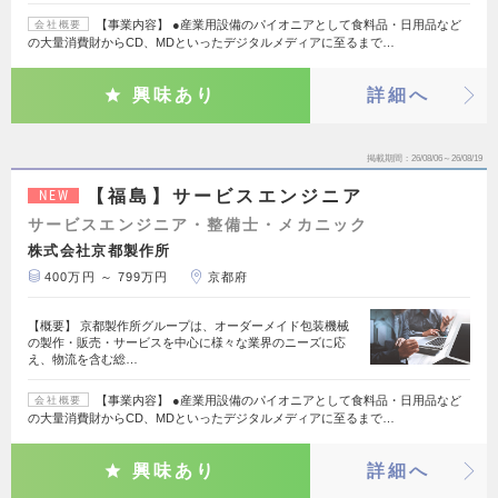
【事業内容】 ●産業用設備のパイオニアとして食料品・日用品など
会社概要
の大量消費財からCD、MDといったデジタルメディアに至るまで…
興味あり
詳細へ
掲載期間
26/08/06～26/08/19
【福島】サービスエンジニア
NEW
サービスエンジニア・整備士・メカニック
株式会社京都製作所
400万円 ～ 799万円
京都府
【概要】 京都製作所グループは、オーダーメイド包装機械
の製作・販売・サービスを中心に様々な業界のニーズに応
え、物流を含む総…
【事業内容】 ●産業用設備のパイオニアとして食料品・日用品など
会社概要
の大量消費財からCD、MDといったデジタルメディアに至るまで…
興味あり
詳細へ