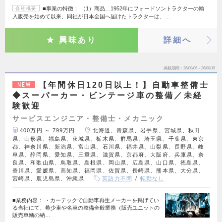
■事業の特徴： （1）商品…1952年にフォードソントラクターの輸
会社概要
入販売を始めて以来、同社が日本全国へ届けたトラクターは、…
興味あり
詳細へ
掲載期間
26/08/06～26/08/19
【年間休日120日以上！】自動車整備士
NEW
◆スーパーカー・ビンテージ車の整備／未経
験歓迎
サービスエンジニア・整備士・メカニック
400万円 ～ 799万円
北海道、青森県、岩手県、宮城県、秋田
県、山形県、福島県、茨城県、栃木県、群馬県、埼玉県、千葉県、東京
都、神奈川県、新潟県、富山県、石川県、福井県、山梨県、長野県、岐
阜県、静岡県、愛知県、三重県、滋賀県、京都府、大阪府、兵庫県、奈
良県、和歌山県、鳥取県、島根県、岡山県、広島県、山口県、徳島県、
香川県、愛媛県、高知県、福岡県、佐賀県、長崎県、熊本県、大分県、
宮崎県、鹿児島県、沖縄県
英語力不問
転勤なし
■業務内容： ・カーテックで自動車再生メーカーを掲げてい
る当社にて、希少車や名車の整備全般業務（販売ユニットの
販売車輌の納…