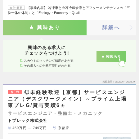
【事業内容】 冷凍車と冷凍冷蔵倉庫とアフターメンテナンスの「三
会社概要
位一体の体制」と「Ecology・Economy・Quali…
興味あり
詳細へ
興味のある求人に
チェックをつけよう!
興味あり
スカウトのマッチング精度があがる!
その求人への合格可能性がわかる!
掲載期間
26/08/06～26/08/19
◎未経験歓迎【京都】サービスエンジ
NEW
ニア（デスクワークメイン）～プライム上場
東プレG/賞与実績6ヵ
サービスエンジニア・整備士・メカニック
トプレック株式会社
450万円 ～ 749万円
京都府