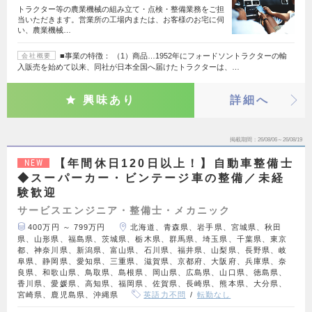
トラクター等の農業機械の組み立て・点検・整備業務をご担
当いただきます。営業所の工場内または、お客様のお宅に伺
い、農業機械…
■事業の特徴： （1）商品…1952年にフォードソントラクターの輸
会社概要
入販売を始めて以来、同社が日本全国へ届けたトラクターは、…
興味あり
詳細へ
掲載期間
26/08/06～26/08/19
【年間休日120日以上！】自動車整備士
NEW
◆スーパーカー・ビンテージ車の整備／未経
験歓迎
サービスエンジニア・整備士・メカニック
400万円 ～ 799万円
北海道、青森県、岩手県、宮城県、秋田
県、山形県、福島県、茨城県、栃木県、群馬県、埼玉県、千葉県、東京
都、神奈川県、新潟県、富山県、石川県、福井県、山梨県、長野県、岐
阜県、静岡県、愛知県、三重県、滋賀県、京都府、大阪府、兵庫県、奈
良県、和歌山県、鳥取県、島根県、岡山県、広島県、山口県、徳島県、
香川県、愛媛県、高知県、福岡県、佐賀県、長崎県、熊本県、大分県、
宮崎県、鹿児島県、沖縄県
英語力不問
転勤なし