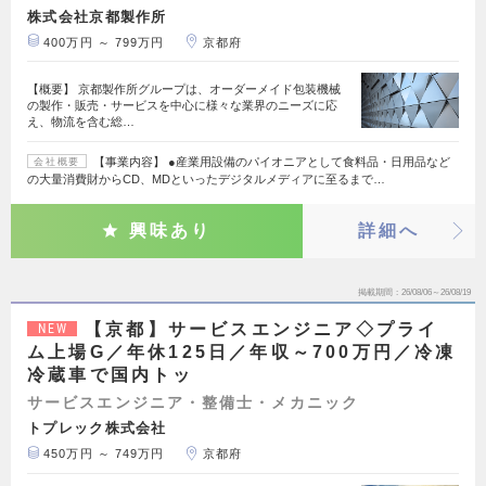
株式会社京都製作所
400万円 ～ 799万円
京都府
【概要】 京都製作所グループは、オーダーメイド包装機械
の製作・販売・サービスを中心に様々な業界のニーズに応
え、物流を含む総…
【事業内容】 ●産業用設備のパイオニアとして食料品・日用品など
会社概要
の大量消費財からCD、MDといったデジタルメディアに至るまで…
興味あり
詳細へ
掲載期間
26/08/06～26/08/19
【京都】サービスエンジニア◇プライ
NEW
ム上場G／年休125日／年収～700万円／冷凍
冷蔵車で国内トッ
サービスエンジニア・整備士・メカニック
トプレック株式会社
450万円 ～ 749万円
京都府