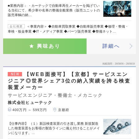
■業務内容： ・カーテックで自動車再生メーカーを掲げてい
る当社にて、希少車や名車の整備全般業務（販売ユニットの
販売車輌の納…
＜事業内容＞ ◆自動車買取事業 ◆自動車販売事業 ◆修理・整備・
会社概要
車検・板金事業 ◆IT・メディア事業 ◆パーツ販売事業 ◆整備ネット…
興味あり
詳細へ
掲載期間
26/08/06～26/08/19
【WEB面接可】【京都】サービスエン
NEW
ジニア◎世界シェア3位の納入実績を誇る検査
装置メーカー
サービスエンジニア・整備士・メカニック
株式会社ヒューテック
400万円 ～ 599万円
京都府
【仕事内容】 （１）新設検査装置の引き渡し業務 新規製造
した検査装置をお客様の製造ラインに備え付けることがメイ
ンになります。…