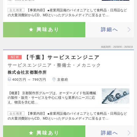
【事業内容】 ●産業用設備のパイオニアとして食料品・日用品など
会社概要
の大量消費財からCD、MDといったデジタルメディアに至るまで…
興味あり
詳細へ
掲載期間
26/08/06～26/08/19
【千葉】サービスエンジニア
NEW
サービスエンジニア・整備士・メカニック
株式会社京都製作所
400万円 ～ 799万円
京都府
【概要】 京都製作所グループは、オーダーメイド包装機械
の製作・販売・サービスを中心に様々な業界のニーズに応
え、物流を含む総…
【事業内容】 ●産業用設備のパイオニアとして食料品・日用品など
会社概要
の大量消費財からCD、MDといったデジタルメディアに至るまで…
興味あり
詳細へ