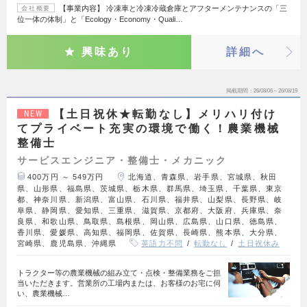
【事業内容】 冷凍車と冷凍冷蔵倉庫とアフターメンテナンスの「三
会社概要
位一体の体制」と「Ecology・Economy・Quali…
興味あり
詳細へ
掲載期間
26/08/06～26/08/19
【土日祝休★転勤なし】メリハリ付け
NEW
てプライベート充実の環境で働く！農業機械
整備士
サービスエンジニア・整備士・メカニック
400万円 ～ 549万円
北海道、青森県、岩手県、宮城県、秋田
県、山形県、福島県、茨城県、栃木県、群馬県、埼玉県、千葉県、東京
都、神奈川県、新潟県、富山県、石川県、福井県、山梨県、長野県、岐
阜県、静岡県、愛知県、三重県、滋賀県、京都府、大阪府、兵庫県、奈
良県、和歌山県、鳥取県、島根県、岡山県、広島県、山口県、徳島県、
香川県、愛媛県、高知県、福岡県、佐賀県、長崎県、熊本県、大分県、
宮崎県、鹿児島県、沖縄県
英語力不問
転勤なし
土日祝休み
トラクター等の農業機械の組み立て・点検・整備業務をご担
当いただきます。営業所の工場内または、お客様のお宅に伺
い、農業機械…