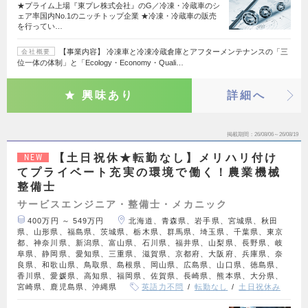
★プライム上場『東プレ株式会社』のG／冷凍・冷蔵車のシ
ェア率国内No.1のニッチトップ企業 ★冷凍・冷蔵車の販売
を行ってい…
【事業内容】 冷凍車と冷凍冷蔵倉庫とアフターメンテナンスの「三
会社概要
位一体の体制」と「Ecology・Economy・Quali…
興味あり
詳細へ
掲載期間
26/08/06～26/08/19
【土日祝休★転勤なし】メリハリ付け
NEW
てプライベート充実の環境で働く！農業機械
整備士
サービスエンジニア・整備士・メカニック
400万円 ～ 549万円
北海道、青森県、岩手県、宮城県、秋田
県、山形県、福島県、茨城県、栃木県、群馬県、埼玉県、千葉県、東京
都、神奈川県、新潟県、富山県、石川県、福井県、山梨県、長野県、岐
阜県、静岡県、愛知県、三重県、滋賀県、京都府、大阪府、兵庫県、奈
良県、和歌山県、鳥取県、島根県、岡山県、広島県、山口県、徳島県、
香川県、愛媛県、高知県、福岡県、佐賀県、長崎県、熊本県、大分県、
宮崎県、鹿児島県、沖縄県
英語力不問
転勤なし
土日祝休み