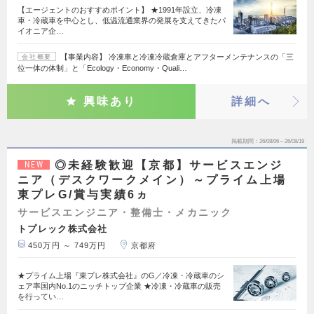
【エージェントのおすすめポイント】 ★1991年設立、冷凍
車・冷蔵車を中心とし、低温流通業界の発展を支えてきたパ
イオニア企…
【事業内容】 冷凍車と冷凍冷蔵倉庫とアフターメンテナンスの「三
会社概要
位一体の体制」と「Ecology・Economy・Quali…
興味あり
詳細へ
掲載期間
26/08/06～26/08/19
◎未経験歓迎【京都】サービスエンジ
NEW
ニア（デスクワークメイン）～プライム上場
東プレG/賞与実績6ヵ
サービスエンジニア・整備士・メカニック
トプレック株式会社
450万円 ～ 749万円
京都府
★プライム上場『東プレ株式会社』のG／冷凍・冷蔵車のシ
ェア率国内No.1のニッチトップ企業 ★冷凍・冷蔵車の販売
を行ってい…