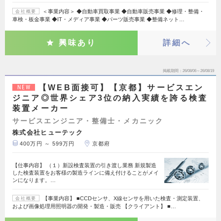
＜事業内容＞ ◆自動車買取事業 ◆自動車販売事業 ◆修理・整備・
会社概要
車検・板金事業 ◆IT・メディア事業 ◆パーツ販売事業 ◆整備ネット…
興味あり
詳細へ
掲載期間
26/08/06～26/08/19
【WEB面接可】【京都】サービスエン
NEW
ジニア◎世界シェア3位の納入実績を誇る検査
装置メーカー
サービスエンジニア・整備士・メカニック
株式会社ヒューテック
400万円 ～ 599万円
京都府
【仕事内容】 （１）新設検査装置の引き渡し業務 新規製造
した検査装置をお客様の製造ラインに備え付けることがメイ
ンになります。…
【事業内容】 ■CCDセンサ、X線センサを用いた検査・測定装置、
会社概要
および画像処理用照明器の開発・製造・販売 【クライアント】 ■…