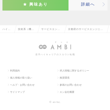
興味あり
詳細へ
ハイク
技術系（機
サービスエンジ
京都府のサービスエンジニ
ラス求
械・メカト
ニア・整備士・
ア・整備士・メカニックの転
人TOP
ロ・自動車）
メカニック
職・求人情報一覧
若手ハイキャリアのスカウト転職
利用規約
求人情報に関するポリシー
個人情報の取り扱い
推奨環境
ヘルプ・お問い合わせ
参画のお問い合わせ
サイトマップ
エン会社概要
©
en Inc.