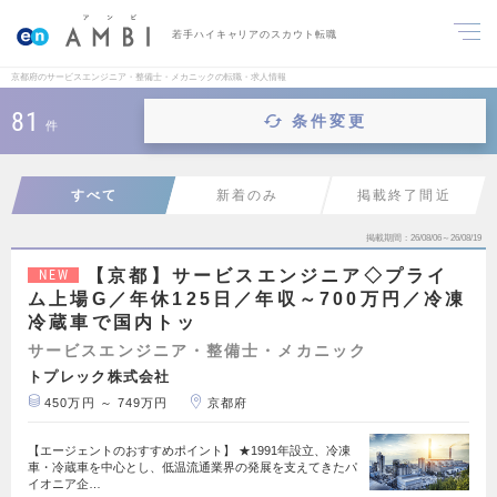
若手ハイキャリアのスカウト転職
京都府のサービスエンジニア・整備士・メカニックの転職・求人情報
81
条件変更
件
すべて
新着のみ
掲載終了間近
掲載期間
26/08/06～26/08/19
【京都】サービスエンジニア◇プライ
NEW
ム上場G／年休125日／年収～700万円／冷凍
冷蔵車で国内トッ
サービスエンジニア・整備士・メカニック
トプレック株式会社
450万円 ～ 749万円
京都府
【エージェントのおすすめポイント】 ★1991年設立、冷凍
車・冷蔵車を中心とし、低温流通業界の発展を支えてきたパ
イオニア企…